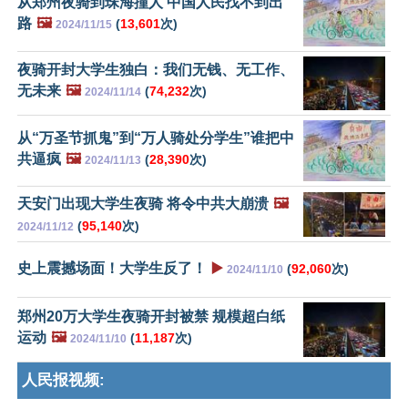
从郑州夜骑到珠海撞人 中国人民找不到出
路
🖼️
(
13,601
次)
2024/11/15
夜骑开封大学生独白：我们无钱、无工作、
无未来
🖼️
(
74,232
次)
2024/11/14
从“万圣节抓鬼”到“万人骑处分学生”谁把中
共逼疯
🖼️
(
28,390
次)
2024/11/13
天安门出现大学生夜骑 将令中共大崩溃
🖼️
(
95,140
次)
2024/11/12
史上震撼场面！大学生反了！
▶️
(
92,060
次)
2024/11/10
郑州20万大学生夜骑开封被禁 规模超白纸
运动
🖼️
(
11,187
次)
2024/11/10
人民报视频: