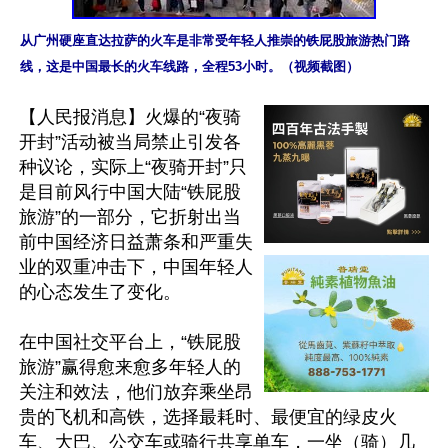
从广州硬座直达拉萨的火车是非常受年轻人推崇的铁屁股旅游热门路
线，这是中国最长的火车线路，全程53小时。（视频截图）
【人民报消息】火爆的“夜骑
开封”活动被当局禁止引发各
种议论，实际上“夜骑开封”只
是目前风行中国大陆“铁屁股
旅游”的一部分，它折射出当
前中国经济日益萧条和严重失
业的双重冲击下，中国年轻人
的心态发生了变化。

在中国社交平台上，“铁屁股
旅游”赢得愈来愈多年轻人的
关注和效法，他们放弃乘坐昂
贵的飞机和高铁，选择最耗时、最便宜的绿皮火
车、大巴、公交车或骑行共享单车，一坐（骑）几