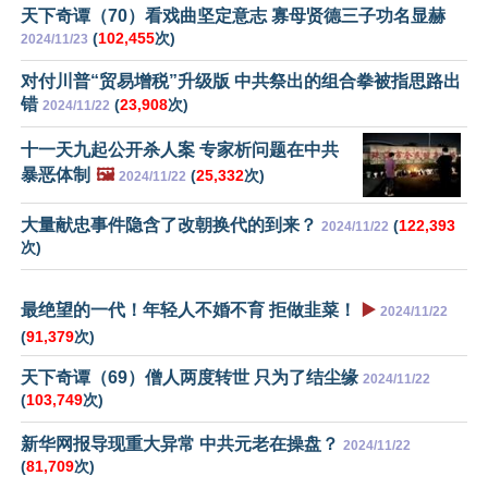
天下奇谭（70）看戏曲坚定意志 寡母贤德三子功名显赫
(
102,455
次)
2024/11/23
对付川普“贸易增税”升级版 中共祭出的组合拳被指思路出
错
(
23,908
次)
2024/11/22
十一天九起公开杀人案 专家析问题在中共
暴恶体制
🖼️
(
25,332
次)
2024/11/22
大量献忠事件隐含了改朝换代的到来？
(
122,393
2024/11/22
次)
最绝望的一代！年轻人不婚不育 拒做韭菜！
▶️
2024/11/22
(
91,379
次)
天下奇谭（69）僧人两度转世 只为了结尘缘
2024/11/22
(
103,749
次)
新华网报导现重大异常 中共元老在操盘？
2024/11/22
(
81,709
次)