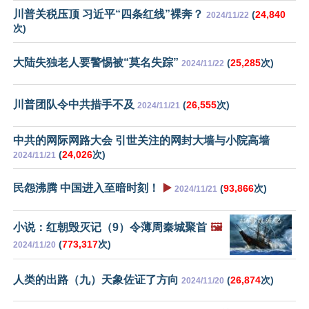
川普关税压顶 习近平“四条红线”裸奔？
(
24,840
2024/11/22
次)
大陆失独老人要警惕被“莫名失踪”
(
25,285
次)
2024/11/22
川普团队令中共措手不及
(
26,555
次)
2024/11/21
中共的网际网路大会 引世关注的网封大墙与小院高墙
(
24,026
次)
2024/11/21
民怨沸腾 中国进入至暗时刻！
▶️
(
93,866
次)
2024/11/21
小说：红朝毁灭记（9）令薄周秦城聚首
🖼️
(
773,317
次)
2024/11/20
人类的出路（九）天象佐证了方向
(
26,874
次)
2024/11/20