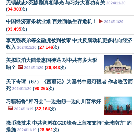
无锡献忠8死惨剧真相曝光 与习好大喜功有关
2024/11/20
(
94,903
次)
中国经济萧条就业难 百姓面临生存危机！
▶️
2024/11/20
(
93,495
次)
李克强表弟等金融虎被判被审 中共反腐动机更多转向经济
收入
(
27,146
次)
2024/11/20
美拟取消大陆最惠国待遇 对中共有多大影
响？
🖼️
(
26,843
次)
2024/11/20
天下奇谭（67）《西厢记》为淫书中最可恨者 作者咬舌而
死
(
90,265
次)
2024/11/20
习藉秘鲁“拜习会”一边抱怨一边向川普示好
🖼️
(
32,164
次)
2024/11/19
撒币撒技术 中共党魁在G20峰会上宣布支持“全球南方”的
措施
(
28,561
次)
2024/11/19