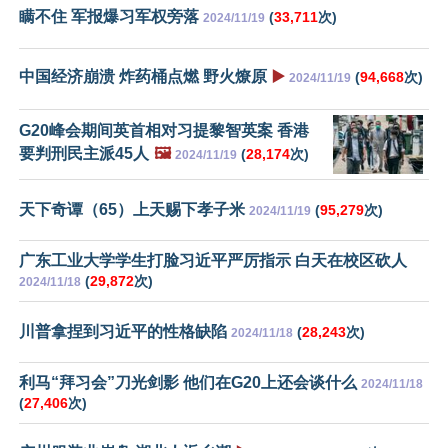
瞒不住 军报爆习军权旁落
(
33,711
次)
2024/11/19
中国经济崩溃 炸药桶点燃 野火燎原
▶️
(
94,668
次)
2024/11/19
G20峰会期间英首相对习提黎智英案 香港
要判刑民主派45人
🖼️
(
28,174
次)
2024/11/19
天下奇谭（65）上天赐下孝子米
(
95,279
次)
2024/11/19
广东工业大学学生打脸习近平严厉指示 白天在校区砍人
(
29,872
次)
2024/11/18
川普拿捏到习近平的性格缺陷
(
28,243
次)
2024/11/18
利马“拜习会”刀光剑影 他们在G20上还会谈什么
2024/11/18
(
27,406
次)