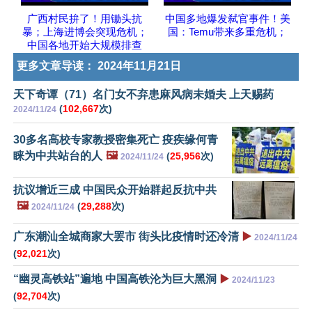
广西村民拚了！用锄头抗
中国多地爆发弑官事件！美
暴；上海进博会突现危机；
国：Temu带来多重危机；
中国各地开始大规模排查
更多文章导读：
2024年11月21日
天下奇谭（71）名门女不弃患麻风病未婚夫 上天赐药
(
102,667
次)
2024/11/24
30多名高校专家教授密集死亡 疫疾缘何青
睐为中共站台的人
🖼️
(
25,956
次)
2024/11/24
抗议增近三成 中国民众开始群起反抗中共
🖼️
(
29,288
次)
2024/11/24
广东潮汕全城商家大罢市 街头比疫情时还冷清
▶️
2024/11/24
(
92,021
次)
“幽灵高铁站”遍地 中国高铁沦为巨大黑洞
▶️
2024/11/23
(
92,704
次)