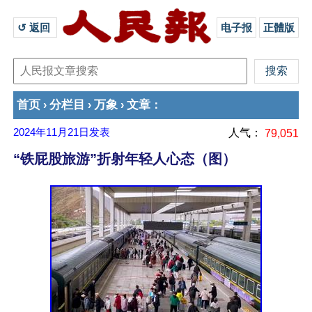
↺ 返回 
电子报
正體版
首页
分栏目
万象
文章
›
›
›
：
2024年11月21日
发表
人气：
79,051
“铁屁股旅游”折射年轻人心态（图）