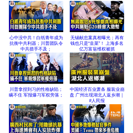
心中没中共！白纸青年成为
无锡献忠案真相曝光；再有
抗衡中共利器；川普团队令
钱也只是“韭菜”！ 上海多名
中共措手不及；
亿万富翁维权被抓
川普拿捏到习的性格缺陷；
中国经济百业萧条 服装业崩
瞒不住 军报爆习军权旁落；
盘 广州出现湖北人返乡潮｜
#人民报