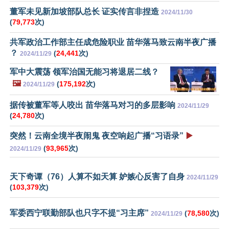
董军未见新加坡部队总长 证实传言非捏造
2024/11/30
(
79,773
次)
共军政治工作部主任成危险职业 苗华落马致云南半夜广播
？
(
24,441
次)
2024/11/29
军中大震荡 领军治国无能习将退居二线？
🖼️
(
175,192
次)
2024/11/29
据传被董军等人咬出 苗华落马对习的多层影响
2024/11/29
(
24,780
次)
突然！云南全境半夜闹鬼 夜空响起广播“习语录”
▶️
(
93,965
次)
2024/11/29
天下奇谭（76）人算不如天算 妒嫉心反害了自身
2024/11/29
(
103,379
次)
军委西宁联勤部队也只字不提“习主席”
(
78,580
次)
2024/11/29