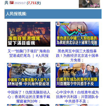
共
🖼️
(
7,711
次)
2025/1/7
人民报视频:
又一“拍脑门子项目” 海南自
黑色周五中国三大股指暴
贸港成烂尾岛 ｜ #人民报
跌！为救经济北京送十国单
方免签；
中国病了！仇恨洗脑鼓动人
心中没中共！白纸青年成为
心；香港民运的主要推手戴
抗衡中共利器；川普团队令
耀庭被判10年；
中共措手不及；