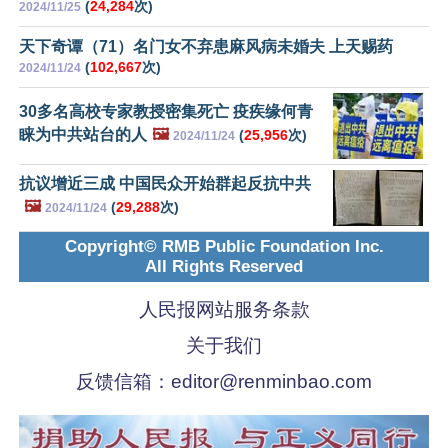
(
24,284
次)
2024/11/25
天下奇谭（71）名门女不弃患麻风病未婚夫 上天赐药
(
102,667
次)
2024/11/24
30多名高校专家教授密集死亡 疫疾缘何青
睐为中共站台的人
🖼️
(
25,956
次)
2024/11/24
抗议增近三成 中国民众开始群起反抗中共
🖼️
(
29,288
次)
2024/11/24
Copyright© RMB Public Foundation Inc.
All Rights Reserved
人民报网站服务条款
关于我们
反馈信箱：
editor@renminbao.com