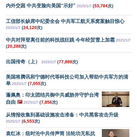
内外交困 中共变脸向美国“示好”
(
53,784
次)
2025/1/7
工信部长缺席中纪委全会 中共军工航天系窝案触目惊心
(
24,120
次)
2025/1/7
中共对拜登离任前的科技战狂跳 今年经贸雪上加霜
2025/1/7
(
20,288
次)
出国传奇（上）
(
77,899
次)
2025/1/7
美国将腾讯和宁德时代等科技公司加入帮助中共军方的清
单
(
7,055
次)
2025/1/7
蓬佩奥：印太团结共御中共威胁并守护台湾
自由
🖼️
(
7,856
次)
2025/1/7
从情报收集到基础设施攻击准备：中共黑客攻击升级
(
6,553
次)
2025/1/7
袁红冰：纽时沦中共传声筒 法轮功无私抗