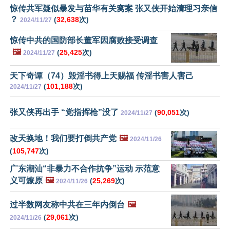
惊传共军疑似暴发与苗华有关窝案 张又侠开始清理习亲信
？
(
32,638
次)
2024/11/27
惊传中共的国防部长董军因腐败接受调查
🖼️
(
25,425
次)
2024/11/27
天下奇谭（74）毁淫书得上天赐福 传淫书害人害己
(
101,188
次)
2024/11/27
张又侠再出手 “党指挥枪”没了
(
90,051
次)
2024/11/27
改天换地！我们要打倒共产党
🖼️
2024/11/26
(
105,747
次)
广东潮汕“非暴力不合作抗争”运动 示范意
义可燎原
🖼️
(
25,269
次)
2024/11/26
过半数网友称中共在三年内倒台
🖼️
(
29,061
次)
2024/11/26