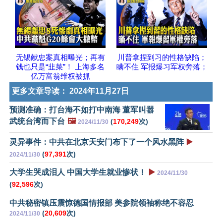
无锡献忠案真相曝光；再有
川普拿捏到习的性格缺陷；
钱也只是“韭菜”！ 上海多名
瞒不住 军报爆习军权旁落；
亿万富翁维权被抓
更多文章导读：
2024年11月27日
预测准确：打台海不如打中南海 董军叫嚣
武统台湾而下台
🖼️
(
170,249
次)
2024/11/30
灵异事件：中共在北京天安门布下了一个风水黑阵
▶️
(
97,391
次)
2024/11/30
大学生哭成泪人 中国大学生就业惨状！
▶️
2024/11/30
(
92,596
次)
中共秘密镇压震惊德国情报部 美参院领袖称绝不容忍
(
20,609
次)
2024/11/30