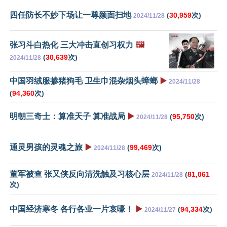
四任防长不妙下场让一尊颜面扫地
(
30,959
次)
2024/11/28
张习斗白热化 三大冲击直创习权力
🖼️
(
30,639
次)
2024/11/28
中国羽绒服掺猪狗毛 卫生巾混杂烟头蟑螂
▶️
2024/11/28
(
94,360
次)
明朝三奇士：算准天子 算准战局
▶️
(
95,750
次)
2024/11/28
通灵男孩的灵魂之旅
▶️
(
99,469
次)
2024/11/28
董军被查 张又侠反向清洗触及习核心层
(
81,061
2024/11/28
次)
中国经济寒冬 各行各业一片哀嚎！
▶️
(
94,334
次)
2024/11/27