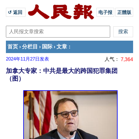
↺ 返回 
电子报
正體版
首页
分栏目
国际
文章
›
›
›
：
2024年11月27日
发表
人气：
7,364
加拿大专家：中共是最大的跨国犯罪集团
（图）