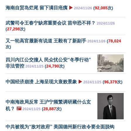
海南自贸岛烂尾 留下满目疮痍
▶️
(
92,085
次)
2024/11/26
武警司令王春宁缺席重要会议 苗华恐不祥？
2024/11/26
(
27,298
次)
又一轮高官履新有说道 王毅有了新副手
(
78,024
2024/11/26
次)
四川内江公交撞人 民众忧公安“冬季行动”
非法管控
(
24,790
次)
2024/11/25
中国经济崩溃 上海呈现大衰败景象
▶️
(
96,379
次)
2024/11/25
中南海政局反常 王沪宁频繁调研藏什么玄
机？
🖼️
(
28,887
次)
2024/11/25
中共被视为“敌对政府” 美国德州新行政令要全面脱钩