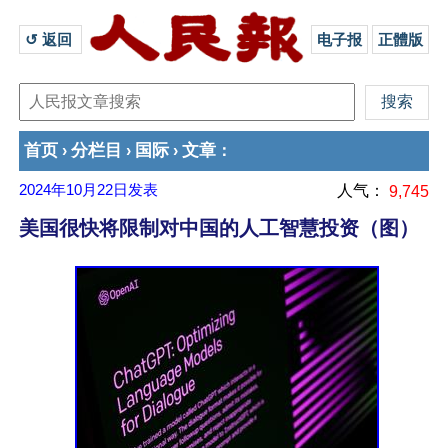
↺ 返回 
电子报
正體版
首页
分栏目
国际
文章
›
›
›
：
2024年10月22日
发表
人气：
9,745
美国很快将限制对中国的人工智慧投资（图）