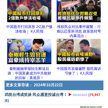
中国股市打回原形 2亿散户惨
维权民众对抗事件频繁；习
淡收场｜ #人民报
难以忍受坏消息 政策急转弯
内幕流出；
秦刚被她举报轻生断送后
中国股市哀嚎遍野 股民痛诉
路；中国富豪成为中共敛财
亏惨了｜ #人民报
的目标；真诡异！
更多文章导读：
2024年10月22日
武统台湾成笑谈 民众愿意投诚台湾！
▶️
(
75,947
2024/10/25
次)