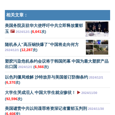
相关文章：
美国务院及驻华大使呼吁中共立即释放董郁
玉
🖼️
(
6,641
次)
2024/12/1
随机杀人“高压锅快爆了”中国将走向何方
(
12,287
次)
2024/12/1
塑胶污染危机条约会议将于韩国闭幕 中国为最大塑胶产品
出口国
(
6,566
次)
2024/12/1
以色列僵局难解 沙特放弃与美国签订防御条约
2024/12/1
(
6,370
次)
大学生哭成泪人 中国大学生就业惨状！
▶️
2024/11/30
(
92,596
次)
美国谴责中共以间谍罪将资深记者董郁玉判刑
2024/11/30
(
6,408
次)