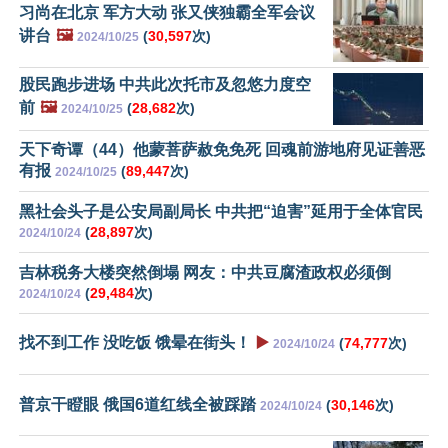
习尚在北京 军方大动 张又侠独霸全军会议
讲台
🖼️
(
30,597
次)
2024/10/25
股民跑步进场 中共此次托市及忽悠力度空
前
🖼️
(
28,682
次)
2024/10/25
天下奇谭（44）他蒙菩萨赦免免死 回魂前游地府见证善恶
有报
(
89,447
次)
2024/10/25
黑社会头子是公安局副局长 中共把“迫害”延用于全体官民
(
28,897
次)
2024/10/24
吉林税务大楼突然倒塌 网友：中共豆腐渣政权必须倒
(
29,484
次)
2024/10/24
找不到工作 没吃饭 饿晕在街头！
▶️
(
74,777
次)
2024/10/24
普京干瞪眼 俄国6道红线全被踩踏
(
30,146
次)
2024/10/24