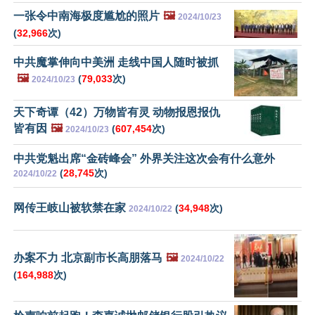
一张令中南海极度尴尬的照片
🖼️
2024/10/23
(
32,966
次)
中共魔掌伸向中美洲 走线中国人随时被抓
🖼️
(
79,033
次)
2024/10/23
天下奇谭（42）万物皆有灵 动物报恩报仇
皆有因
🖼️
(
607,454
次)
2024/10/23
中共党魁出席“金砖峰会” 外界关注这次会有什么意外
(
28,745
次)
2024/10/22
网传王岐山被软禁在家
(
34,948
次)
2024/10/22
办案不力 北京副市长高朋落马
🖼️
2024/10/22
(
164,988
次)