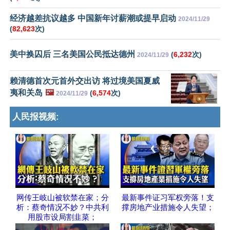
经济越差抗议越多 中国新年讨薪潮或提早启动
2024/11/29
(
82,623
次)
美中换囚后 三名美国公民抵达德州
(
6,232
次)
2024/11/29
赖清德首次元首外交出访 将过境美国夏威
夷和关岛
🖼️
(
6,574
次)
2024/11/29
人民报视频:
网传王岐山被软禁在家；分
最新事件证习军权旁落！支
析：蔡奇情况不妙？中共利
撑房地产业措施令人失望；
用股市设局割韭菜；