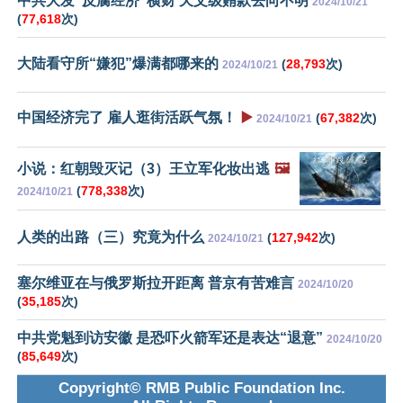
中共大发“反腐经济”横财 天文级贿款去向不明
2024/10/21
(
77,618
次)
大陆看守所“嫌犯”爆满都哪来的
(
28,793
次)
2024/10/21
中国经济完了 雇人逛街活跃气氛！
▶️
(
67,382
次)
2024/10/21
小说：红朝毁灭记（3）王立军化妆出逃
🖼️
(
778,338
次)
2024/10/21
人类的出路（三）究竟为什么
(
127,942
次)
2024/10/21
塞尔维亚在与俄罗斯拉开距离 普京有苦难言
2024/10/20
(
35,185
次)
中共党魁到访安徽 是恐吓火箭军还是表达“退意”
2024/10/20
(
85,649
次)
Copyright© RMB Public Foundation Inc.