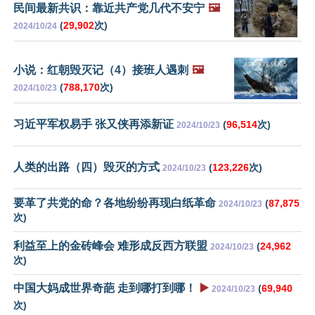
民间最新共识：靠近共产党几代不安宁
🖼️
(
29,902
次)
2024/10/24
小说：红朝毁灭记（4）接班人遇刺
🖼️
(
788,170
次)
2024/10/23
习近平军权易手 张又侠再添新证
(
96,514
次)
2024/10/23
人类的出路（四）毁灭的方式
(
123,226
次)
2024/10/23
要革了共党的命？各地纷纷再现白纸革命
(
87,875
2024/10/23
次)
利益至上的金砖峰会 难形成反西方联盟
(
24,962
2024/10/23
次)
中国大妈成世界奇葩 走到哪打到哪！
▶️
(
69,940
2024/10/23
次)