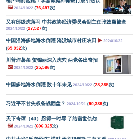
枪声响前起跑！李嘉诚抛邮储银行股引热议
🖼️
(
76,497
次)
2024/10/22
又有部级虎落马 中共政协经济委员会副主任张效廉被查
(
27,527
次)
2024/10/22
中国沿海多地海水倒灌 淹没城市村庄农田
▶️
2024/10/22
(
65,932
次)
川普炸薯条 贺锦丽深入虎穴 两党各出奇招
🖼️
(
25,586
次)
2024/10/22
中国多地海水倒灌 数十年未见
(
28,385
次)
2024/10/22
习近平不甘失权备战翻盘？
(
90,339
次)
2024/10/21
天下奇谭（40）忍得一时辱 了结宿世仇怨
🖼️
(
606,325
次)
2024/10/21