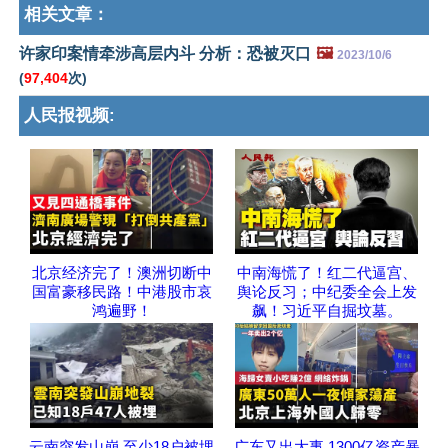
相关文章：
许家印案情牵涉高层内斗 分析：恐被灭口
🖼️
2023/10/6
(
97,404
次)
人民报视频:
北京经济完了！澳洲切断中
中南海慌了！红二代逼宫、
国富豪移民路！中港股市哀
舆论反习；中纪委全会上发
鸿遍野！
飙！习近平自掘坟墓。
云南突发山崩 至少18户被埋
广东又出大事 1300亿资产暴