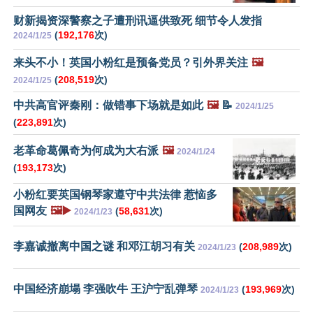
财新揭资深警察之子遭刑讯逼供致死 细节令人发指
(
192,176
次)
2024/1/25
来头不小！英国小粉红是预备党员？引外界关注
🖼️
(
208,519
次)
2024/1/25
中共高官评秦刚：做错事下场就是如此
🖼️
📝
2024/1/25
(
223,891
次)
老革命葛佩奇为何成为大右派
🖼️
2024/1/24
(
193,173
次)
小粉红要英国钢琴家遵守中共法律 惹恼多
国网友
🖼️▶️
(
58,631
次)
2024/1/23
李嘉诚撤离中国之谜 和邓江胡习有关
(
208,989
次)
2024/1/23
中国经济崩塌 李强吹牛 王沪宁乱弹琴
(
193,969
次)
2024/1/23