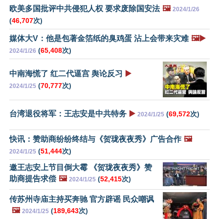
欧美多国批评中共侵犯人权 要求废除国安法
🖼️
2024/1/26
(
46,707
次)
媒体大V：他是包著金箔纸的臭鸡蛋 沾上会带来灾难
🖼️▶️
(
65,408
次)
2024/1/26
中南海慌了 红二代逼宫 舆论反习
▶️
(
70,777
次)
2024/1/25
台湾退役将军：王志安是中共特务
▶️
(
69,572
次)
2024/1/25
快讯：赞助商纷纷终结与《贺珑夜夜秀》广告合作
🖼️
(
51,444
次)
2024/1/25
邀王志安上节目倒大霉 《贺珑夜夜秀》赞
助商提告求偿
🖼️
(
52,415
次)
2024/1/25
传苏州寺庙主持买奔驰 官方辟谣 民众嘲讽
🖼️
(
189,643
次)
2024/1/25