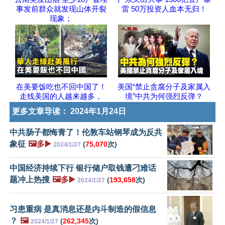
事发前群众就发现山体开裂
雷 50万投资人血本无归！
现象；
在美要饭吃也不回中国了！
美国“禁止贪腐分子及家属入
走线美国的人越来越多，
境”中共为何强烈反弹？
更多文章导读：
2024年1月24日
中共肠子都悔青了！伦敦车站钢琴成为反共
象征
🖼️多▶️
(
75,070
次)
2024/1/27
中国经济持续下行 银行储户取钱遭刁难话
题冲上热搜
🖼️多▶️
(
193,658
次)
2024/1/27
习患重病 是真消息还是内斗制造的假信息
？
🖼️
(
262,345
次)
2024/1/27