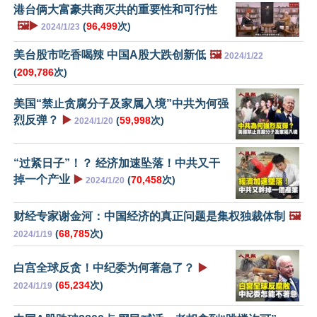
港台俩大富豪共商灭共的重要性和可行性
🖼️▶️
(
96,499
次)
2024/1/23
美台股市吃香喝辣 中国A股大跌创新低
🖼️
2024/1/22
(
209,786
次)
美国“禁止贪腐分子及家属入境”中共为何强
烈反弹？
▶️
(
59,998
次)
2024/1/20
“过紧日子”！？ 经济加速坠落！中共又干
掉一个产业
▶️
(
70,458
次)
2024/1/20
财经专家谢金河：中国经济的真正问题是集权独裁体制
🖼️
(
68,785
次)
2024/1/19
白宫全球反贪！中纪委为何著急了？
▶️
(
65,234
次)
2024/1/19