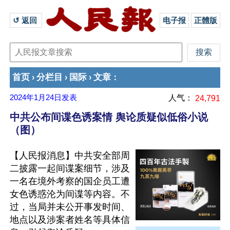
↺ 返回 
电子报
正體版
首页
分栏目
国际
文章
›
›
›
：
2024年1月24日
发表
人气：
24,791
中共公布间谍色诱案情 舆论质疑似低俗小说
（图）
【人民报消息】中共安全部周
二披露一起间谍案细节，涉及
一名在境外考察的国企员工遭
女色诱惑沦为间谍等内容。不
过，当局并未公开事发时间、
地点以及涉案者姓名等具体信