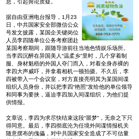
息，引起舆论质疑。

据自由亚洲电台报导，1月23
日，中共国家安全部微信公众
号发文披露，某国企关键岗位
人员李四随单位公务考察团赴
某国考察期间，跟随导游前往当地色情娱乐场所。
当李四沉醉在异国美人“温柔乡”里时，几个穿着制
服、身材魁梧的外国人夺门而入，对着全身赤裸的
李四大声威吓，并拿着相机一顿拍摄。不久后，李
四被带入一个会议室，对方直接亮明其为某国间谍
组织人员身份，并以把李四“艳照”发给他的单位领导
和同事为要挟，逼迫李四加入间谍组织，为他们提
供情报。

文章说，李四为求尽快结束这段“噩梦”，无奈之下只
得同意。最后，李四彻底沦为任境外间谍情报机关
随意摆布的傀儡，对中共国家安全造成了不可估量