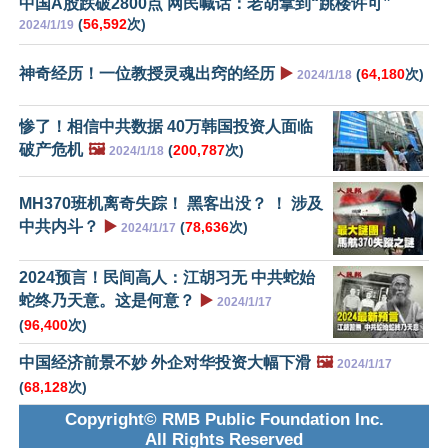
中国A股跌破2800点 网民喊话：老胡拿到“跳楼许可”
(
56,592
次)
2024/1/19
神奇经历！一位教授灵魂出窍的经历
▶️
(
64,180
次)
2024/1/18
惨了！相信中共数据 40万韩国投资人面临
破产危机
🖼️
(
200,787
次)
2024/1/18
MH370班机离奇失踪！ 黑客出没？ ！ 涉及
中共内斗？
▶️
(
78,636
次)
2024/1/17
2024预言！民间高人：江胡习无 中共蛇始
蛇终乃天意。这是何意？
▶️
2024/1/17
(
96,400
次)
中国经济前景不妙 外企对华投资大幅下滑
🖼️
2024/1/17
(
68,128
次)
Copyright© RMB Public Foundation Inc.
All Rights Reserved