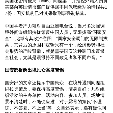
英国秘密情报局（MI6）间谍案；并指控外籍人员黄
某某向英国情报部门提供属不同保密级别的情报共1
7份；国安机构已对其采取刑事强制措施。

中国学者严力耕对自由亚洲电台说，当局多次强调
境外间谍组织拉拢策反中国人员，无限拔高“国家安
全”，此举有其政治意图：“国家安全调门的无限制拔
高，其背后的原因和逻辑只有一个，经济形势和社
会形势的严峻背后，就是需要国安这种调门来震慑
全社会，尤其是震慑持不同政见者和不同声音。”

国安部提醒出境民众高度警惕
国安部的文章还提示中国民众，在境外遇到间谍组
织拉拢策反，要保持高度警惕，洁身自好；凡对组
织活动的主办单位、活动内容、参加人员、场地情
景不清楚时，不随便应邀；对于露骨的策反“不理
睬、不答复、不上当”等；文章还表示，遇有疑似间