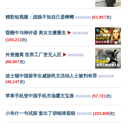
精彩短视频：战狼不知自己是蟑螂
(
61,957
次)
2024/1/26
昏睡中与神许诺 美女主播重生
▶️
2024/1/26
(
100,213
次)
外资撤离 世界工厂变无人区
▶️
2024/1/26
(
66,007
次)
波士顿中国留学生威胁民主活动人士被判有罪
2024/1/26
(
46,147
次)
苹果手机登中国手机市场霸主宝座
(
57,721
次)
2024/1/26
小布什一句试探 套出了胡锦涛底细
(
223,608
次)
2024/1/26