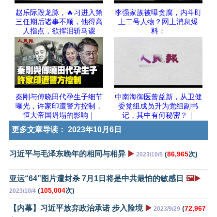
赵乐际毁龙脉，🔥习进入第
李强家族被曝贪腐，内斗盯
三任期后诸事不顺，他得高
上二号人物？网上消息爆
人指点，欲挥泪斩马谡
料：
秦刚与傅晓田代孕生子细节
中南海御医曾益新，从卫健
曝光，许家印遭警方控制，
委党组成员升为党组副书
恒大帝国坍塌的影响｜
记，其中有何秘密？｜
更多文章导读：
2023年10月6日
习近平与毛泽东晚年的相同与相异
▶️
(
86,965
次)
2023/10/5
亚运“64”图片遭封杀 7月1日将是中共最怕的敏感日
🖼️▶️
(
105,004
次)
2023/10/4
【内幕】习近平放弃政治承诺 步入险境
▶️
(
72,967
2023/9/29