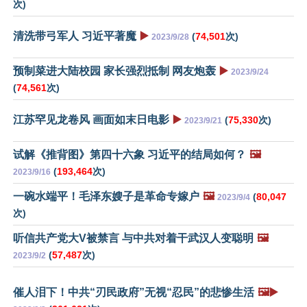
次)
清洗带弓军人 习近平著魔
▶️
(
74,501
次)
2023/9/28
预制菜进大陆校园 家长强烈抵制 网友炮轰
▶️
2023/9/24
(
74,561
次)
江苏罕见龙卷风 画面如末日电影
▶️
(
75,330
次)
2023/9/21
试解《推背图》第四十六象 习近平的结局如何？
🖼️
(
193,464
次)
2023/9/16
一碗水端平！毛泽东嫂子是革命专嫁户
🖼️
(
80,047
2023/9/4
次)
听信共产党大V被禁言 与中共对着干武汉人变聪明
🖼️
(
57,487
次)
2023/9/2
催人泪下！中共“刃民政府”无视“忍民”的悲惨生活
🖼️▶️