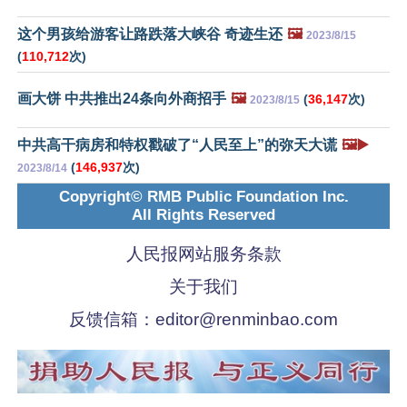
这个男孩给游客让路跌落大峡谷 奇迹生还
🖼️
2023/8/15
(
110,712
次)
画大饼 中共推出24条向外商招手
🖼️
(
36,147
次)
2023/8/15
中共高干病房和特权戳破了“人民至上”的弥天大谎
🖼️▶️
(
146,937
次)
2023/8/14
Copyright© RMB Public Foundation Inc.
All Rights Reserved
人民报网站服务条款
关于我们
反馈信箱：
editor@renminbao.com