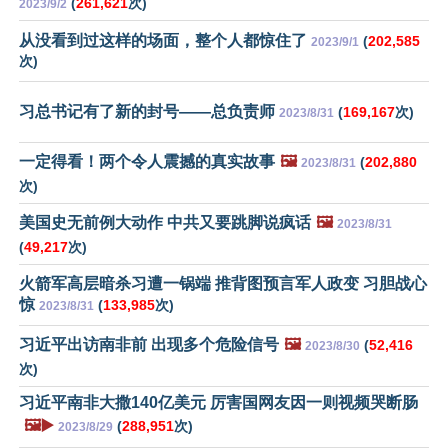
(
261,621
次)
2023/9/2
从没看到过这样的场面，整个人都惊住了
(
202,585
2023/9/1
次)
习总书记有了新的封号——总负责师
(
169,167
次)
2023/8/31
一定得看！两个令人震撼的真实故事
🖼️
(
202,880
2023/8/31
次)
美国史无前例大动作 中共又要跳脚说疯话
🖼️
2023/8/31
(
49,217
次)
火箭军高层暗杀习遭一锅端 推背图预言军人政变 习胆战心
惊
(
133,985
次)
2023/8/31
习近平出访南非前 出现多个危险信号
🖼️
(
52,416
2023/8/30
次)
习近平南非大撒140亿美元 厉害国网友因一则视频哭断肠
🖼️▶️
(
288,951
次)
2023/8/29