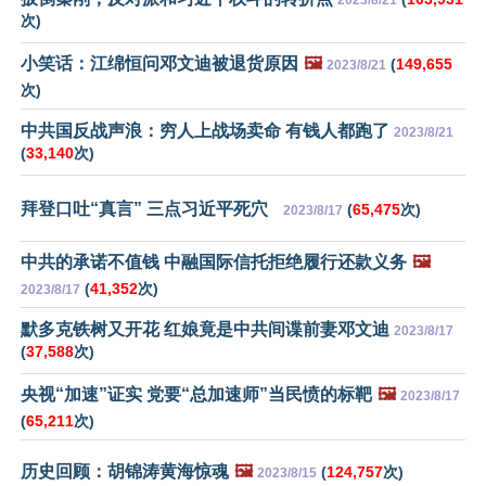
2023/8/21
次)
小笑话：江绵恒问邓文迪被退货原因
🖼️
(
149,655
2023/8/21
次)
中共国反战声浪：穷人上战场卖命 有钱人都跑了
2023/8/21
(
33,140
次)
拜登口吐“真言” 三点习近平死穴
(
65,475
次)
2023/8/17
中共的承诺不值钱 中融国际信托拒绝履行还款义务
🖼️
(
41,352
次)
2023/8/17
默多克铁树又开花 红娘竟是中共间谍前妻邓文迪
2023/8/17
(
37,588
次)
央视“加速”证实 党要“总加速师”当民愤的标靶
🖼️
2023/8/17
(
65,211
次)
历史回顾：胡锦涛黄海惊魂
🖼️
(
124,757
次)
2023/8/15