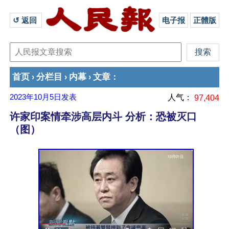
↺ 返回 
电子报
正體版
首页
分栏目
内幕
文章
›
›
›
：
2023年10月5日
发表
人气：
97,404
许家印案情牵涉高层内斗 分析：恐被灭口
（图）