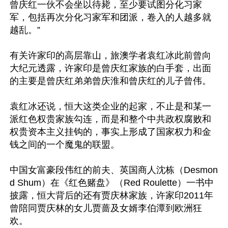
曾庆红一伙不会坐以待毙，至少要试图分化习家
军，包括再次分化习家军和团派，卷入的人越多就
越乱。”

有关许家印的高层靠山，旅澳学者袁红冰此前曾向
大纪元透露，许家印是曾庆红家族的白手套，出面
的主要是曾庆红弟弟曾庆淮和曾庆红的儿子曾伟。

袁红冰还说，恒大这类企业的起家，不止是和某一
派红色权贵家族勾连，而是和整个中共政权腐败和
权贵资本主义挂钩的，事实上形成了国家权力和金
钱之间的一个魔鬼的联盟。

中国女富豪段伟红的前夫、英国商人沈栋（Desmon
d Shum）在《红色赌盘》（Red Roulette）一书中
披露，恒大背后的还有贾庆林家族，许家印2011年
曾陪同贾庆林的女儿贾蔷及女婿李伯潭到欧洲狂
欢。
