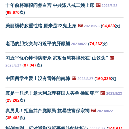
十年前将军拟问鼎白宫 中共派八戒二姨上床
🖼️
2023/8/28
(
68,670
次)
美丽模特多重性格 原来是22鬼上身
🖼️
(
94,030
次)
2023/8/28
老毛的胆突突与习近平的肝颤颤
(
74,262
次)
2023/8/27
习近平忧心忡忡防暗杀 武攻台湾将撞死在“山这边”
🖼️
(
87,947
次)
2023/8/27
中国留学生爱上没有雷锋的南韩
🖼️
(
160,339
次)
2023/8/27
真是一只虎！意大利总理替国人买单 挽回尊严
🖼️
2023/8/23
(
29,262
次)
真男儿！拒当共产党顺民 抗暴致富保宗祠
🖼️
2023/8/22
(
35,482
次)
扳倒秦刚，反对派和习近平权斗的转折点
(
103,931