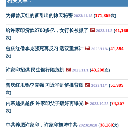
相关文章：
为保曾庆红的爹引出的惊天秘密
(
171,859
次)
2023/11/18
给许家印贷款2700多亿，女行长被抓了
🖼️
(
41,166
2023/11/8
次)
曾庆红借李克强死再反习 透双重算计
🖼️
(
41,354
2023/11/4
次)
许家印招供 民生银行陷危机
🖼️
(
43,208
次)
2023/11/1
曾庆红甩锅李克强 习近平乱解推背图
🖼️
(
51,393
2023/11/4
次)
内幕越扒越多 许家印父子癖好再曝光
▶️
(
74,257
2023/10/28
次)
中共养肥许家印，许家印拖垮中共
(
38,180
次)
2023/10/18