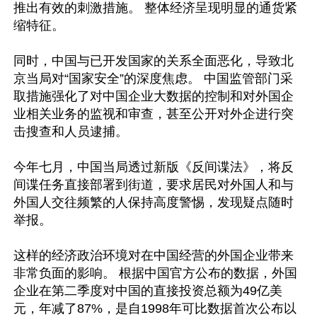
推出有效的刺激措施。 整体经济呈现明显的通货紧
缩特征。

同时，中国与已开发国家的关系全面恶化，导致北
京当局对“国家安全”的深度焦虑。 中国监管部门采
取措施强化了对中国企业大数据的控制和对外国企
业相关业务的监视和审查，甚至公开对外企进行突
击搜查和人员逮捕。

今年七月，中国当局透过新版《反间谍法》，将反
间谍任务直接部署到街道，要求居民对外国人和与
外国人交往频繁的人保持高度警惕，发现疑点随时
举报。

这样的经济政治环境对在中国经营的外国企业带来
非常负面的影响。 根据中国官方公布的数据，外国
企业在第二季度对中国的直接投资总额为49亿美
元，年减了87%，是自1998年可比数据首次公布以