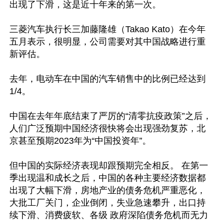
出现了下滑，这是近十年来的第一次。

三菱汽车执行长三加藤隆雄（Takao Kato）在今年
五月表示，很明显，公司需要对其中国战略进行重
新评估。

去年，电动车在中国的汽车销售中的比例已经达到
1/4。

中国在去年年底结束了严厉的“清零抗疫政策”之后，
人们广泛预期中国经济很快将会出现强劲复苏，北
京甚至预期2023年为“中国投资年”。

但中国的实际经济表现却跟预期完全相反。 在第一
季出现温和成长之后，中国的各种主要经济数据都
出现了大幅下滑，房地产业的债务危机严重恶化，
大批工厂关门，企业倒闭，失业急速攀升，出口持
续下滑、消费疲软、各级 政府深陷债务危机而无力