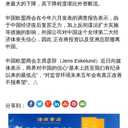
来最大的下降，其下降程度堪比外资断流。

中国欧盟商会在今年六月发表的调查报告表示，由
于中国经济疫后复苏乏力，加上反间谍法扩大实施
等措施的影响，外国公司对中国这个全球第二大经
济体丧失信心，因此 正在将投资以及亚洲总部撤离
中国。

中国欧盟商会主席彦辞（Jens Eskelund）近日向媒
体表示，商界对中国的信心“基本上跌至我们有纪录
以来的最低点”，“对监管环境未来五年会有真正改善
分享到：