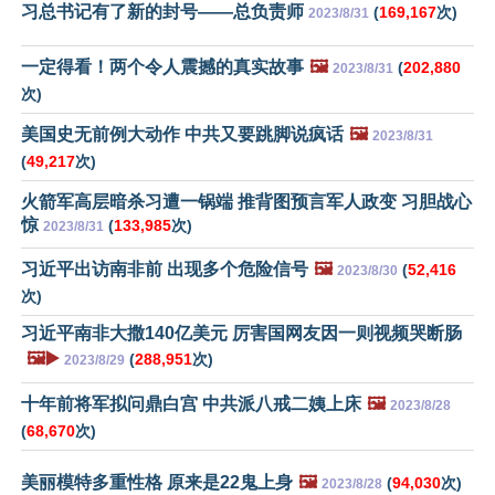
习总书记有了新的封号——总负责师
(
169,167
次)
2023/8/31
一定得看！两个令人震撼的真实故事
🖼️
(
202,880
2023/8/31
次)
美国史无前例大动作 中共又要跳脚说疯话
🖼️
2023/8/31
(
49,217
次)
火箭军高层暗杀习遭一锅端 推背图预言军人政变 习胆战心
惊
(
133,985
次)
2023/8/31
习近平出访南非前 出现多个危险信号
🖼️
(
52,416
2023/8/30
次)
习近平南非大撒140亿美元 厉害国网友因一则视频哭断肠
🖼️▶️
(
288,951
次)
2023/8/29
十年前将军拟问鼎白宫 中共派八戒二姨上床
🖼️
2023/8/28
(
68,670
次)
美丽模特多重性格 原来是22鬼上身
🖼️
(
94,030
次)
2023/8/28