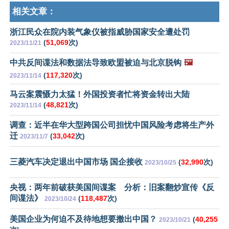
相关文章：
浙江民众在院内装气象仪被指威胁国家安全遭处罚
(
51,069
次)
2023/11/21
中共反间谍法和数据法导致欧盟被迫与北京脱钩
🖼️
(
117,320
次)
2023/11/14
马云案震慑力太猛！外国投资者忙将资金转出大陆
(
48,821
次)
2023/11/14
调查：近半在华大型跨国公司担忧中国风险考虑将生产外
迁
(
33,042
次)
2023/11/7
三菱汽车决定退出中国市场 国企接收
(
32,990
次)
2023/10/25
央视：两年前破获美国间谍案 分析：旧案翻炒宣传《反
间谍法》
(
118,487
次)
2023/10/24
美国企业为何迫不及待地想要撤出中国？
(
40,255
2023/10/21