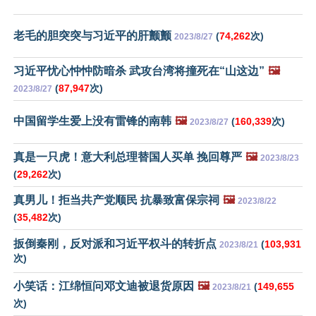
老毛的胆突突与习近平的肝颤颤
(
74,262
次)
2023/8/27
习近平忧心忡忡防暗杀 武攻台湾将撞死在“山这边”
🖼️
(
87,947
次)
2023/8/27
中国留学生爱上没有雷锋的南韩
🖼️
(
160,339
次)
2023/8/27
真是一只虎！意大利总理替国人买单 挽回尊严
🖼️
2023/8/23
(
29,262
次)
真男儿！拒当共产党顺民 抗暴致富保宗祠
🖼️
2023/8/22
(
35,482
次)
扳倒秦刚，反对派和习近平权斗的转折点
(
103,931
2023/8/21
次)
小笑话：江绵恒问邓文迪被退货原因
🖼️
(
149,655
2023/8/21
次)