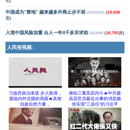
次)
中国成为“禁地” 越来越多外商止步不前
(
16,936
2023/10/15
次)
入境中国风险加重 台人一年4千多宗求助
(
16,793
次)
2023/9/9
人民报视频:
习放弃政治承诺 步入险境，
身陷三重高层内斗🔥中共最
面临内外交困的局面🔥其相
高层官员最近出事的消息频
信超自然力量，
传实现“三连任”的习近平