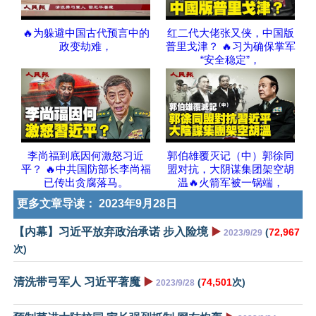
🔥为躲避中国古代预言中的
红二代大佬张又侠，中国版
政变劫难，
普里戈津？ 🔥习为确保掌军
“安全稳定”，
李尚福到底因何激怒习近
郭伯雄覆灭记（中）郭徐同
平？ 🔥中共国防部长李尚福
盟对抗，大阴谋集团架空胡
已传出贪腐落马。
温🔥火箭军被一锅端，
更多文章导读：
2023年9月28日
【内幕】习近平放弃政治承诺 步入险境
▶️
(
72,967
2023/9/29
次)
清洗带弓军人 习近平著魔
▶️
(
74,501
次)
2023/9/28