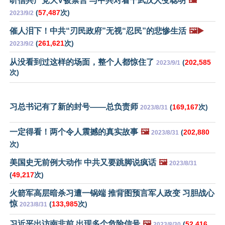
听信共产党大V被禁言 与中共对着干武汉人变聪明
🖼️
(
57,487
次)
2023/9/2
催人泪下！中共“刃民政府”无视“忍民”的悲惨生活
🖼️▶️
(
261,621
次)
2023/9/2
从没看到过这样的场面，整个人都惊住了
(
202,585
2023/9/1
次)
习总书记有了新的封号——总负责师
(
169,167
次)
2023/8/31
一定得看！两个令人震撼的真实故事
🖼️
(
202,880
2023/8/31
次)
美国史无前例大动作 中共又要跳脚说疯话
🖼️
2023/8/31
(
49,217
次)
火箭军高层暗杀习遭一锅端 推背图预言军人政变 习胆战心
惊
(
133,985
次)
2023/8/31
习近平出访南非前 出现多个危险信号
🖼️
(
52,416
2023/8/30