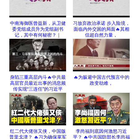
中南海御医曾益新，从卫健
习放弃政治承诺 步入险境，
委党组成员升为党组副书
面临内外交困的局面🔥其相
记，其中有何秘密？｜
信超自然力量，
身陷三重高层内斗🔥中共最
🔥为躲避中国古代预言中的
高层官员最近出事的消息频
政变劫难，
传实现“三连任”的习近平
红二代大佬张又侠，中国版
李尚福到底因何激怒习近
普里戈津？ 🔥习为确保掌军
平？ 🔥中共国防部长李尚福