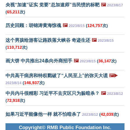
央视“加速”证实 党要“总加速师”当民愤的标靶
🖼️
2023/8/17
(
65,211
次)
历史回顾：胡锦涛黄海惊魂
🖼️
(
124,757
次)
2023/8/15
这个男孩给游客让路跌落大峡谷 奇迹生还
🖼️
2023/8/15
(
110,712
次)
画大饼 中共推出24条向外商招手
🖼️
(
36,147
次)
2023/8/15
中共高干病房和特权戳破了“人民至上”的弥天大谎
🖼️▶️
(
146,937
次)
2023/8/14
中共内斗很精彩 习近平不去灾区只为躲暗杀？
🖼️
2023/8/12
(
72,918
次)
如果习近平能像他一样 就不怕暗杀了
(
42,039
次)
2023/8/12
Copyright© RMB Public Foundation Inc.