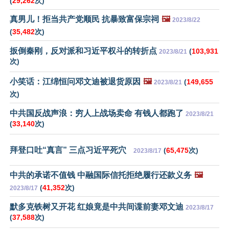
(
29,262
次)
真男儿！拒当共产党顺民 抗暴致富保宗祠
🖼️
2023/8/22
(
35,482
次)
扳倒秦刚，反对派和习近平权斗的转折点
(
103,931
2023/8/21
次)
小笑话：江绵恒问邓文迪被退货原因
🖼️
(
149,655
2023/8/21
次)
中共国反战声浪：穷人上战场卖命 有钱人都跑了
2023/8/21
(
33,140
次)
拜登口吐“真言” 三点习近平死穴
(
65,475
次)
2023/8/17
中共的承诺不值钱 中融国际信托拒绝履行还款义务
🖼️
(
41,352
次)
2023/8/17
默多克铁树又开花 红娘竟是中共间谍前妻邓文迪
2023/8/17
(
37,588
次)