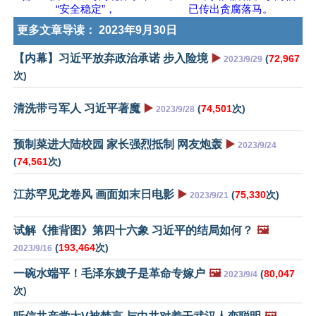
“安全稳定”，
已传出贪腐落马。
更多文章导读：
2023年9月30日
【内幕】习近平放弃政治承诺 步入险境
▶️
(
72,967
2023/9/29
次)
清洗带弓军人 习近平著魔
▶️
(
74,501
次)
2023/9/28
预制菜进大陆校园 家长强烈抵制 网友炮轰
▶️
2023/9/24
(
74,561
次)
江苏罕见龙卷风 画面如末日电影
▶️
(
75,330
次)
2023/9/21
试解《推背图》第四十六象 习近平的结局如何？
🖼️
(
193,464
次)
2023/9/16
一碗水端平！毛泽东嫂子是革命专嫁户
🖼️
(
80,047
2023/9/4
次)