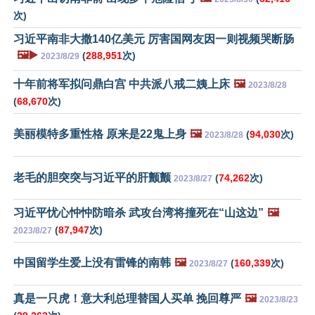
次)
习近平南非大撒140亿美元 厉害国网友因一则视频哭断肠
🖼️▶️
(
288,951
次)
2023/8/29
十年前将军拟问鼎白宫 中共派八戒二姨上床
🖼️
2023/8/28
(
68,670
次)
美丽模特多重性格 原来是22鬼上身
🖼️
(
94,030
次)
2023/8/28
老毛的胆突突与习近平的肝颤颤
(
74,262
次)
2023/8/27
习近平忧心忡忡防暗杀 武攻台湾将撞死在“山这边”
🖼️
(
87,947
次)
2023/8/27
中国留学生爱上没有雷锋的南韩
🖼️
(
160,339
次)
2023/8/27
真是一只虎！意大利总理替国人买单 挽回尊严
🖼️
2023/8/23