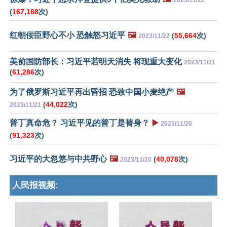
2023/11/22
(
167,168
次)
红朝佞臣野心不小 恐触怒习近平
🖼️
(
55,664
次)
2023/11/22
美前国防部长：习近平若明天消失 将现重大变化
2023/11/21
(
61,286
次)
为了俄罗斯习近平再出昏招 恐致中国小麦绝产
🖼️
(
44,022
次)
2023/11/21
普丁真命危？ 习近平见的普丁是替身？
▶️
2023/11/20
(
91,323
次)
习近平的大忽悠与中共野心
🖼️
(
40,078
次)
2023/11/20
人民报视频: