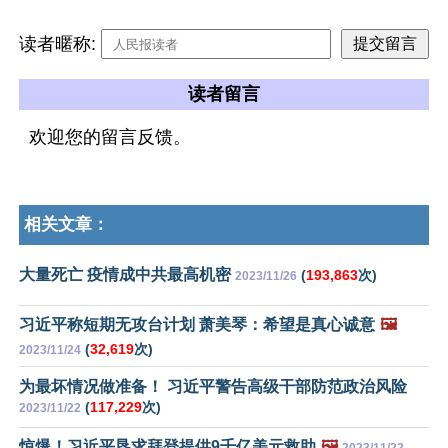
读者暱称:
读者留言
欢迎您的留言反馈。
相关文章：
大量死亡 疫情成中共最高机密
(
193,863
次)
2023/11/26
习近平称短期无攻台计划 萧美琴：希望是真心诚意
🖼️
(
32,619
次)
2023/11/24
为最坏情况做准备！ 习近平警告高级干部防范政治风险
(
117,229
次)
2023/11/22
惊爆！习近平恳求拜登提供9千亿美元救助
🖼️