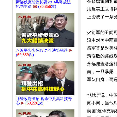
在官僚集团和
斯洛伐克前议长要求中共释放法
轮功学员
🖼️
(
36,356
次)
用反美主义博
上变成了一条分
火箭军的丑闻
流中对美中两
箭军算是对美
习近平步步惊心 九个决策错误
▶️
(
69,659
次)
策腐败的路线
永远掩盖著这
而，一旦暴露
军队自身，而是
也就是说，中
拜登政府出招 扼杀中共高科技野
闻不问，当他
心
▶️
(
63,226
次)
美国”这样充