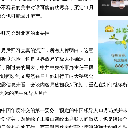
不容易的美中对话可能前功尽弃，预定11月
会也可能因此流产。

拜习会对北京的重要性

个月后拜习会真的流产，所有人都明白，这意
的极度危险，也是世界政局的极大不确定。正
下，刚过去的周末，中共中央外事办主任王毅
全顾问沙利文突然在马耳他进行了两天秘密会
披露信息来看，会谈内容果然如我所预期，重点在如何继续所
会之际的美中领导人见面。

为中国年度外交的第一要务，预定的中国领导人11月访美并
身份访美，既延续了王岐山曾经出席联大的做法，也是继续李强
担元首外交的工作。而王毅虽然未能藉出席纽约联大的机会敲