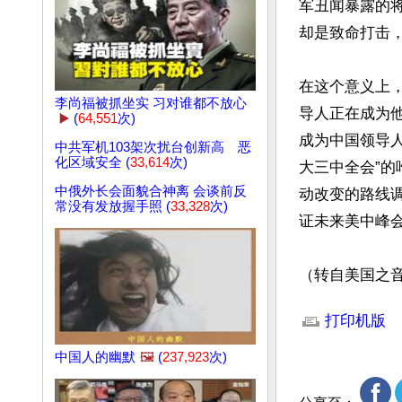
军丑闻暴露的
却是致命打击，
在这个意义上
李尚福被抓坐实 习对谁都不放心
导人正在成为
▶️
(
64,551
次)
成为中国领导
中共军机103架次扰台创新高 恶
化区域安全 (
33,614
次)
大三中全会”
中俄外长会面貌合神离 会谈前反
动改变的路线
常没有发放握手照 (
33,328
次)
证未来美中峰
（转自美国之
文章网址: http://w
打印机版
中国人的幽默
🖼️
(
237,923
次)