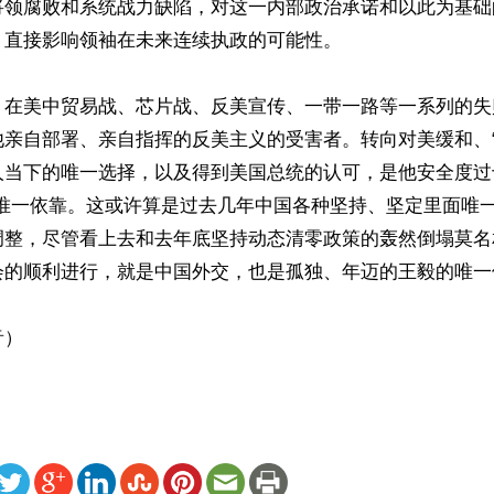
将领腐败和系统战力缺陷，对这一内部政治承诺和以此为基础
直接影响领袖在未来连续执政的可能性。

，在美中贸易战、芯片战、反美宣传、一带一路等一系列的失
他亲自部署、亲自指挥的反美主义的受害者。转向对美缓和、“
人当下的唯一选择，以及得到美国总统的认可，是他安全度过
的唯一依靠。这或许算是过去几年中国各种坚持、坚定里面唯
调整，尽管看上去和去年底坚持动态清零政策的轰然倒塌莫名
会的顺利进行，就是中国外交，也是孤独、年迈的王毅的唯一使
音）
ww.renminbao.com/rmb/articles/2023/9/18/77713.html