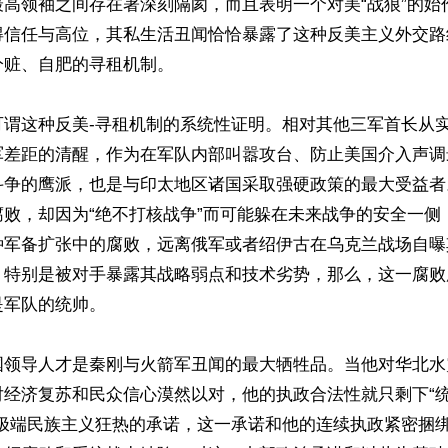
最高领袖之间存在著深刻隔阂，而且表明一个对美“战狼”的始
得信任与高位，其私生活丑闻恰恰暴露了这种反美主义外交路
赃、自肥的寻租机制。

可谓这种反美-寻租机制的系统性证明。相对其他三军首长从
军差距的清醒，作为在军队内部叫嚣攻台、防止美国介入声调
斗争的鹰派，也是与印太地区诸国采取强硬政策的最大受益者
腐败，却因为“绝不打核战争”而可能躲在未来战争的安全一侧
种军备扩张中的腐败，远离俄军或者绍伊古在乌克兰战场自曝
，特别是被对手暴露其战略弱点和技术劣势，那么，这一腐败
军队的统帅。

国领导人才是秦刚与火箭军丑闻的最大牺牲品。当他对华北水
对经济复苏和民众信心漠然以对，他的执政合法性就只剩下“
满极端民族主义狂热的承诺，这一承诺和他的连续执政紧密捆