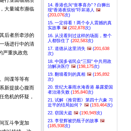
键行业面临崩溃
14. 香港也兴“丧事喜办”？白狮出
，大量城市濒临
现“香港夜缤纷”吓坏港人
🖼️
(
203,076
次)
15. 一定得看！两个令人震撼的真
实故事
🖼️
(
202,878
次)
其后者所牵涉的
16. 从没看到过这样的场面，整个
人都惊住了 (
202,583
次)
一场进行中的清
17. 道德从这里消失
🖼️
(
201,638
的严重执政危
次)
18. 中国多省民众“三阳” 中共用政
治解决医疗
🖼️
(
198,175
次)
19. 翻墙看到的真相
🖼️
(
195,892
、间谍等等有
次)
20. 世纪大暴雨水淹香港 暴露爱国
系新提拔心腹而
者治港失败 (
195,840
次)
任危机的怀疑，
21. 试解《推背图》第四十六象 习
近平的结局如何？
🖼️
(
193,464
次)
22. 窃国大盗
🖼️
(
190,949
次)
23. 李登辉被扔瓶子的故事
🖼️
间互斗争宠加
(
185,938
次)