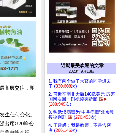
近期最受欢迎的文章
2023年9月18日
1. 我有两个做了大官的同学进去
了 (
930,608
次)
谓高层交往，即
2. 习近平南非大撒140亿美元 厉害
国网友因一则视频哭断肠
🖼️▶️
(
288,949
次)
3. 称武汉病毒为“中共病毒”北京教
未发生任何变化。
授被判刑
🖼️
(
270,453
次)
出席G20峰会
4. 于建嵘：我是教师，不是告密
者 (
266,146
次)
定美中峰会细