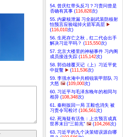
54. 曾庆红带头反习？习责问曾是
否确有其事 (
116,828
次)
55. 内蒙核泄漏 习全副武装防核射
怕预言应验端掉火箭军高层
▶️
(
116,010
次)
56. 生死存亡之秋，红二代会出手
解决习近平吗？ (
115,550
次)
57. 北京大楼里的神秘事件 习内阁
成员接连失踪 (
115,142
次)
58. 郭伯雄覆灭记（上）习近平瓮
中捉鳖
▶️
(
111,536
次)
59. 李强水淹中共精锐装甲部队 习
大怒
🖼️
(
109,000
次)
60. 习近平与毛泽东晚年的相同与
相异 (
108,348
次)
61. 秦刚扳回一局 王毅也消失 被
习责令写检讨 (
106,561
次)
62. 死海疑有活鱼：上古预言成真
世界末日“三前兆”
🖼️
(
104,266
次)
63. 习近平的九个决策错误源自哪