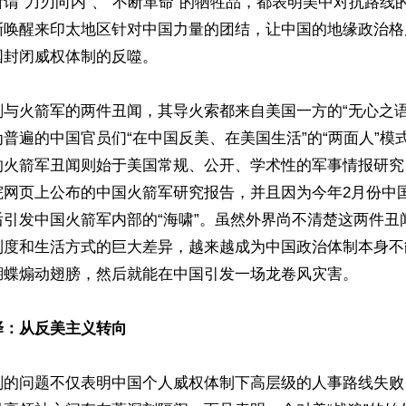
谓“刀刃向内”、“不断革命”的牺牲品，都表明美中对抗路线
渐唤醒来印太地区针对中国力量的团结，让中国的地缘政治格
封闭威权体制的反噬。

刚与火箭军的两件丑闻，其导火索都来自美国一方的“无心之语
普遍的中国官员们“在中国反美、在美国生活”的“两面人”模
的火箭军丑闻则始于美国常规、公开、学术性的军事情报研究
院网页上公布的中国火箭军研究报告，并且因为今年2月份中
后引发中国火箭军内部的“海啸”。虽然外界尚不清楚这两件丑
制度和生活方式的巨大差异，越来越成为中国政治体制本身不
蝴蝶煽动翅膀，然后就能在中国引发一场龙卷风灾害。

择：从反美主义转向
刚的问题不仅表明中国个人威权体制下高层级的人事路线失败