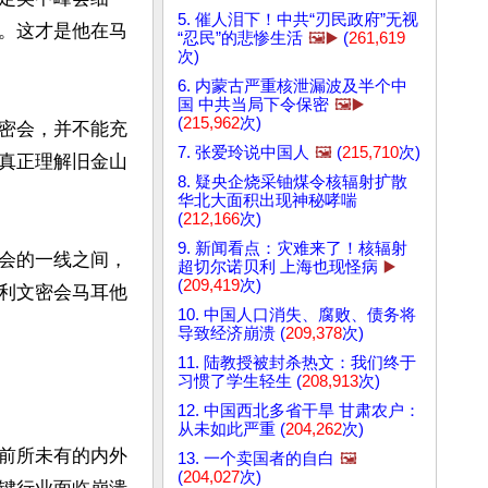
5. 催人泪下！中共“刃民政府”无视
。这才是他在马
“忍民”的悲惨生活
🖼️▶️
(
261,619
次)
6. 内蒙古严重核泄漏波及半个中
国 中共当局下令保密
🖼️▶️
(
215,962
次)
密会，并不能充
7. 张爱玲说中国人
🖼️
(
215,710
次)
真正理解旧金山
8. 疑央企烧采铀煤令核辐射扩散
华北大面积出现神秘哮喘
(
212,166
次)
9. 新闻看点：灾难来了！核辐射
会的一线之间，
超切尔诺贝利 上海也现怪病
▶️
(
209,419
次)
利文密会马耳他
10. 中国人口消失、腐败、债务将
导致经济崩溃 (
209,378
次)
11. 陆教授被封杀热文：我们终于
习惯了学生轻生 (
208,913
次)
12. 中国西北多省干旱 甘肃农户：
从未如此严重 (
204,262
次)
前所未有的内外
13. 一个卖国者的自白
🖼️
(
204,027
次)