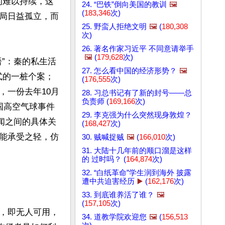
的难以持续，这
24. “巴铁”倒向美国的教训
🖼️
(
183,346
次)
局日益孤立，而
25. 野蛮人拒绝文明
🖼️
(
180,308
次)
26. 著名作家习近平 不同意请举手
🖼️
(
179,628
次)
”：秦的私生活
27. 怎么看中国的经济形势？
🖼️
式的一桩个案；
(
176,555
次)
，一份去年10月
28. 习总书记有了新的封号——总
负责师 (
169,166
次)
国高空气球事件
29. 李克强为什么突然现身敦煌？
闻之间的具体关
(
168,427
次)
能承受之轻，仿
30. 贼喊捉贼
🖼️
(
166,010
次)
31. 大陆十几年前的顺口溜是这样
的 过时吗？ (
164,874
次)
32. “白纸革命”学生润到海外 披露
遭中共迫害经历
▶️
(
162,176
次)
33. 到底谁养活了谁？
🖼️
(
157,105
次)
，即无人可用，
34. 道教学院欢迎您
🖼️
(
156,513