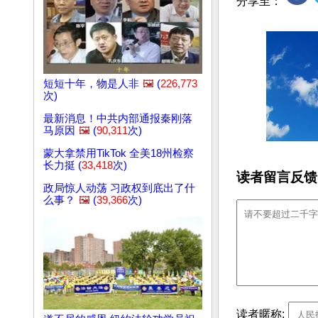
分享至：
短短十年，物是人非
🖼️
(
226,773
次)
最新消息！中共内部通报秦刚落
马原因
🖼️
(
90,311
次)
蒙大拿禁用TikTok 全美18州检察
长力挺 (
33,418
次)
读者留言反馈
政局惊人动荡 习政权到底出了什
么事？
🖼️
(
39,366
次)
读者暱称: