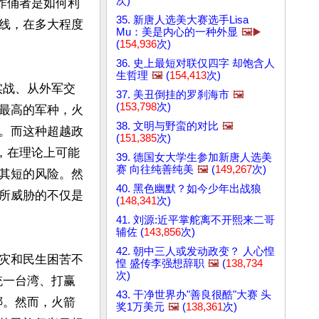
次)
作俑者是如何利
35. 新唐人选美大赛选手Lisa
线，在多大程度
Mu：美是内心的一种外显
🖼️▶️
(
154,936
次)
36. 史上最短对联仅四字 却饱含人
生哲理
🖼️
(
154,413
次)
实战、从外军交
37. 美丑倒挂的罗刹海市
🖼️
(
153,798
次)
最高的军种，火
38. 文明与野蛮的对比
🖼️
。而这种超越政
(
151,385
次)
，在理论上可能
39. 德国女大学生参加新唐人选美
赛 向往纯善纯美
🖼️
(
149,267
次)
其短的风险。然
40. 黑色幽默？如今少年出战狼
所威胁的不仅是
(
148,341
次)
41. 刘源:近平掌舵离不开熙来二哥
辅佐 (
143,856
次)
42. 朝中三人或发动政变？ 人心惶
灾和民生困苦不
惶 盛传李强想辞职
🖼️
(
138,734
次)
统一台湾、打赢
43. 干净世界办"善良很酷"大赛 头
绑。然而，火箭
奖1万美元
🖼️
(
138,361
次)