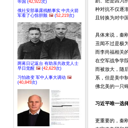
剧、还是因为所
帝国 (
42,922
次)
种对抗不仅逐
俄社安部暴露残酷事实 中共火箭
军看了心惊胆颤
🖼️
(
52,219
次)
且转换为对中国
具体来说，秦
丑闻不过是极为
而李尚福相关
在空军战争学
两蒋日记返台 有助亲共政党人士
早日觉醒
🖼️
(
42,629
次)
而被放大，随
习怕政变 军中人事大调动
🖼️
系，但是美中
(
40,849
次)
佛北美的一只
习近平唯一选
更重要的，秦