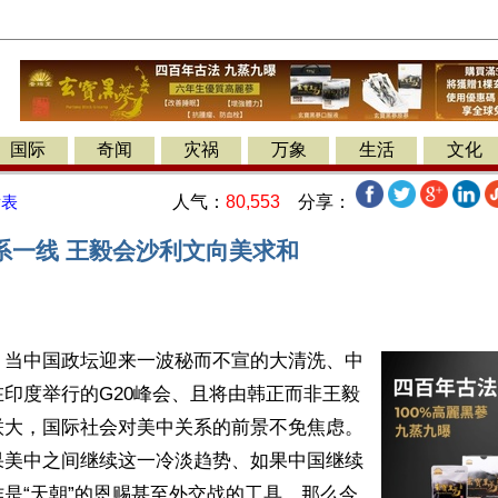
国际
奇闻
灾祸
万象
生活
文化
人气：
80,553
分享：
发表
系一线 王毅会沙利文向美求和
】当中国政坛迎来一波秘而不宣的大清洗、中
印度举行的G20峰会、且将由韩正而非王毅
联大，国际社会对美中关系的前景不免焦虑。
果美中之间继续这一冷淡趋势、如果中国继续
是“天朝”的恩赐甚至外交战的工具，那么今