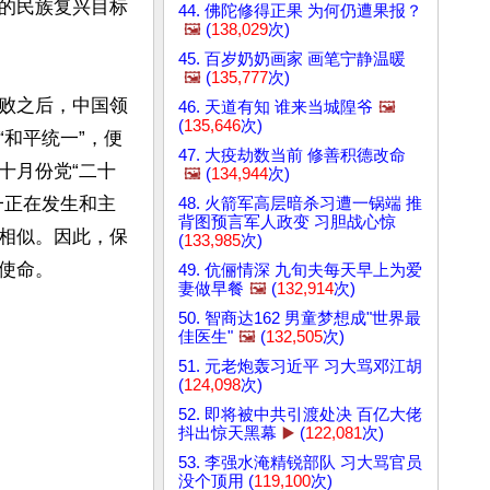
的民族复兴目标
44. 佛陀修得正果 为何仍遭果报？
🖼️
(
138,029
次)
45. 百岁奶奶画家 画笔宁静温暖
🖼️
(
135,777
次)
败之后，中国领
46. 天道有知 谁来当城隍爷
🖼️
(
135,646
次)
和平统一”，便
47. 大疫劫数当前 修善积德改命
十月份党“二十
🖼️
(
134,944
次)
一正在发生和主
48. 火箭军高层暗杀习遭一锅端 推
背图预言军人政变 习胆战心惊
相似。因此，保
(
133,985
次)
命。

49. 伉俪情深 九旬夫每天早上为爱
妻做早餐
🖼️
(
132,914
次)
50. 智商达162 男童梦想成"世界最
佳医生"
🖼️
(
132,505
次)
51. 元老炮轰习近平 习大骂邓江胡
(
124,098
次)
52. 即将被中共引渡处决 百亿大佬
抖出惊天黑幕
▶️
(
122,081
次)
53. 李强水淹精锐部队 习大骂官员
没个顶用 (
119,100
次)