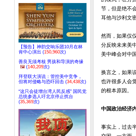
节，但是绝不
耳他与沙利文密
然而，如果仅
分反映未来美
【预告】神韵交响乐团10月在林
肯中心演出 (
150,960
次)
美中峰会对中国
善良无须考核 男孩和导演的奇缘
🖼️
(
140,209
次)
换言之，如果
拜登联大演说：管控美中竞争，
也许很多人会
但将对侵略与恐吓回击 (
34,438
次)
的根本原因。

“这只会徒增台湾人民反感” 国民党
总统参选人吁北京停止扰台
(
35,369
次)
中国政治经济
事实上，过去