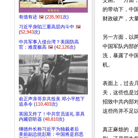
交困。一方面
的带动下，中
有借有还
🖼️
(
235,901
次)
财政破产，大
习近平身陷三重高层内斗中
🖼️
(
52,943
次)
另一方面，以
中共军事入侵台湾？美国防高
中国军队内部
官：难度极高
🖼️
(
42,126
次)
洗，暴露了中
机。

表面上，过去
关，这些也是
俞正声亲哥弃共投美 邓小平怒下
招致中共内部
追杀令 (
110,403
次)
这些尚并不足以
英国又炸了！中共官员送礼 茶具
内藏窃听器 (
48,810
次)
继德外长称习近平为独裁者后
真正麻烦的，
美前副总统彭斯：中国将是邪恶