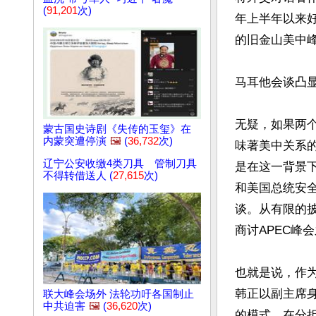
(
91,201
次)
年上半年以来好
的旧金山美中峰
马耳他会谈凸显
无疑，如果两
蒙古国史诗剧《失传的玉玺》在
内蒙突遭停演
🖼️
(
36,732
次)
味著美中关系
辽宁公安收缴4类刀具 管制刀具
是在这一背景
不得转借送人 (
27,615
次)
和美国总统安
谈。从有限的
商讨APEC峰
也就是说，作
韩正以副主席
联大峰会场外 法轮功吁各国制止
中共迫害
🖼️
(
36,620
次)
的模式，在分