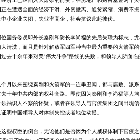
，经济上已经陷入大萧条的前奏，在房地产和财富基金两个关
国正在遭遇全面的经济下滑、外资撤离、通货紧缩、消费不振
量中小企业关闭，失业率高企，社会抗议此起彼伏。

两位国务委员即外长秦刚和防长李尚福的先后失联为标志，尤
的大清洗，而且是针对解放军四军种当中最为重要的火箭军的
国过去十余年来对美“伟大斗争”路线的失败，和领导人所面临
几个月以来围绕秦刚和火箭军的一连串丑闻，都与腐败、派系
过去十年中共内部的权斗套路。即使因为秦刚和李尚福等人均
对领袖识人不察的怀疑，或者在领导人与官僚集团之间出现信
证明中国领导人对体制失控或者地位动摇。

是这些权臣的倒台，无论他们是否因为个人威权体制下官僚之