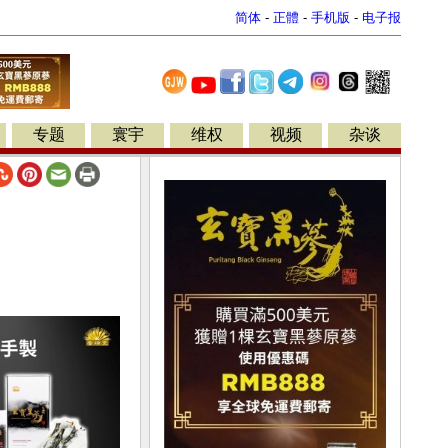
简体
-
正體
-
手机版
-
电子报
专题
寰宇
维权
视频
杂谈