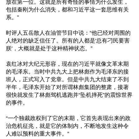
放在第一位。这就是所有奇怪的事情为什么发生，
包括秦刚为什么消失，都和习近平这一套思维有关
系。”

时评人五岳散人在油管节目中说：“他已经对周围的
人绝对的缺乏信任了。所有的人都是'总有刁民要害
朕'，大概就是处于这种精神状态。”

袁红冰对大纪元形容，现在的习近平就像文革末期
的毛泽东。当时中共九大上把林彪作为毛泽东的接
班人，正式写入了党章。但是中共九大结束了不到
半年，毛泽东开始了对所谓林彪集团的整肃，接著
很快就发生了林彪驾机逃跑并“坠机摔死”的震惊世界
的事件。

“一个独裁政权到了它的末期，它首先表现出来的政
治危机征兆，就是它的体制内，不断地发生这种令
人难以预料的重大事件。”
