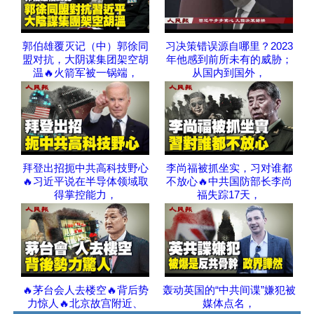
郭伯雄覆灭记（中）郭徐同
习决策错误源自哪里？2023
盟对抗，大阴谋集团架空胡
年他感到前所未有的威胁；
温🔥火箭军被一锅端，
从国内到国外，
拜登出招扼中共高科技野心
李尚福被抓坐实，习对谁都
🔥习近平说在半导体领域取
不放心🔥中共国防部长李尚
得掌控能力，
福失踪17天，
🔥茅台会人去楼空🔥背后势
轰动英国的“中共间谍”嫌犯被
力惊人🔥北京故宫附近、
媒体点名，