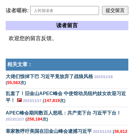
读者暱称:
读者留言
欢迎您的留言反馈。
相关文章：
大佬们惊掉下巴 习近平竟放弃了战狼风格
2023/11/18
(
55,563
次)
乱套了！旧金山APEC峰会 中使馆动员纽约妓女欢迎习近
平！
🖼️
(
147,819
次)
2023/11/17
APEC峰会期间数百人怒吼：共产党下台 习近平下台！
(
258,184
次)
2023/11/17
章家敦呼吁美国在旧金山峰会逮捕习近平
(
36,612
2023/11/16