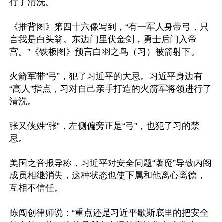
行了清洗。

《推背图》第四十六像写到，“有一军人身带弓，只
言我是白头翁。东边门里伏金剑，勇士后门入帝
宫。”《铁板图》预言白羽之鸟（习）被箭射下。

火箭军带“弓”，犯了习近平的大忌。习近平身边有
“高人”指点，习对自己亲手打造的火箭军将领进行了
清洗。

张又侠姓“张”，左侧偏旁正是“弓”，也犯了习的禁
忌。

美国之音报导称，习近平对安全问题“著魔”导致内阁
成员相继消失，这种状态也使下属和他离心离德，
互相不信任。

陈闯创律师说：“重点还是习近平歇斯底里的把安全