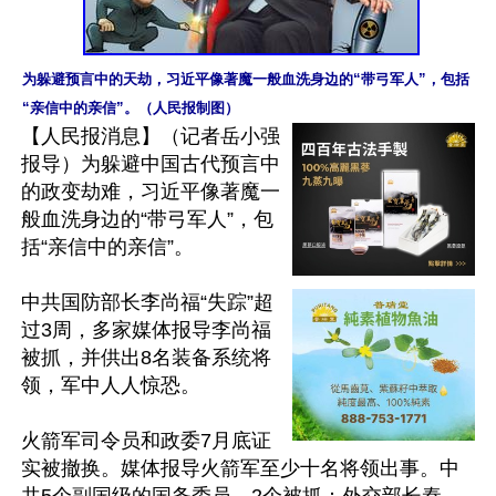
为躲避预言中的天劫，习近平像著魔一般血洗身边的“带弓军人”，包括
“亲信中的亲信”。（人民报制图）
【人民报消息】（记者岳小强
报导）为躲避中国古代预言中
的政变劫难，习近平像著魔一
般血洗身边的“带弓军人”，包
括“亲信中的亲信”。

中共国防部长李尚福“失踪”超
过3周，多家媒体报导李尚福
被抓，并供出8名装备系统将
领，军中人人惊恐。

火箭军司令员和政委7月底证
实被撤换。媒体报导火箭军至少十名将领出事。中