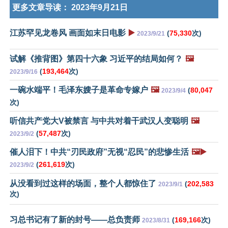
更多文章导读：
2023年9月21日
江苏罕见龙卷风 画面如末日电影
▶️
(
75,330
次)
2023/9/21
试解《推背图》第四十六象 习近平的结局如何？
🖼️
(
193,464
次)
2023/9/16
一碗水端平！毛泽东嫂子是革命专嫁户
🖼️
(
80,047
2023/9/4
次)
听信共产党大V被禁言 与中共对着干武汉人变聪明
🖼️
(
57,487
次)
2023/9/2
催人泪下！中共“刃民政府”无视“忍民”的悲惨生活
🖼️▶️
(
261,619
次)
2023/9/2
从没看到过这样的场面，整个人都惊住了
(
202,583
2023/9/1
次)
习总书记有了新的封号——总负责师
(
169,166
次)
2023/8/31