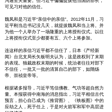
沟通至关重要。但习近平偏偏提拔他当国防部长，
可见习对他的信任。

魏凤和是习近平“亲信中的亲信”。2012年11月，习
近平刚当总书记没几天，就提拔魏凤和当上将。并
为他一个人举办了一场隆重的上将授衔仪式。以往
上将授衔仪式至少都要有五、六个上将参加。

连这样的亲信习近平都不信任了，日本《产经新
闻》台北支局长矢板明夫认为，这是政权到了末期
的表现。独裁政权末期的时候，统治者往往对部下
不信任，一批又一批的清算自己的部下，如隋炀
帝、崇祯皇帝等。

根据诸多报导，习近平笃信佛教、气功等超自然力
量。本报获得中南海的消息指出，习近平相信古代
预言，担心自己成为《推背图》、《铁板图》中的
应劫之人，死于任上，于是对火箭军和军中高层进