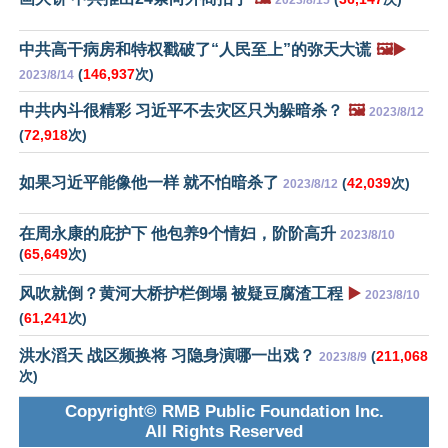
中共高干病房和特权戳破了“人民至上”的弥天大谎
🖼️▶️
(
146,937
次)
2023/8/14
中共内斗很精彩 习近平不去灾区只为躲暗杀？
🖼️
2023/8/12
(
72,918
次)
如果习近平能像他一样 就不怕暗杀了
(
42,039
次)
2023/8/12
在周永康的庇护下 他包养9个情妇，阶阶高升
2023/8/10
(
65,649
次)
风吹就倒？黄河大桥护栏倒塌 被疑豆腐渣工程
▶️
2023/8/10
(
61,241
次)
洪水滔天 战区频换将 习隐身演哪一出戏？
(
211,068
2023/8/9
次)
Copyright© RMB Public Foundation Inc.
All Rights Reserved