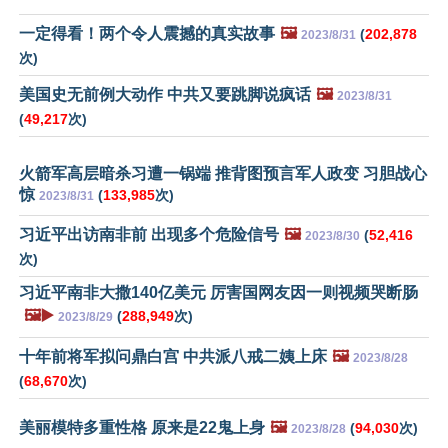
一定得看！两个令人震撼的真实故事
🖼️
(
202,878
2023/8/31
次)
美国史无前例大动作 中共又要跳脚说疯话
🖼️
2023/8/31
(
49,217
次)
火箭军高层暗杀习遭一锅端 推背图预言军人政变 习胆战心
惊
(
133,985
次)
2023/8/31
习近平出访南非前 出现多个危险信号
🖼️
(
52,416
2023/8/30
次)
习近平南非大撒140亿美元 厉害国网友因一则视频哭断肠
🖼️▶️
(
288,949
次)
2023/8/29
十年前将军拟问鼎白宫 中共派八戒二姨上床
🖼️
2023/8/28
(
68,670
次)
美丽模特多重性格 原来是22鬼上身
🖼️
(
94,030
次)
2023/8/28