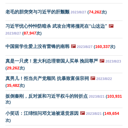
老毛的胆突突与习近平的肝颤颤
(
74,262
次)
2023/8/27
习近平忧心忡忡防暗杀 武攻台湾将撞死在“山这边”
🖼️
(
87,947
次)
2023/8/27
中国留学生爱上没有雷锋的南韩
🖼️
(
160,337
次)
2023/8/27
真是一只虎！意大利总理替国人买单 挽回尊严
🖼️
2023/8/23
(
29,262
次)
真男儿！拒当共产党顺民 抗暴致富保宗祠
🖼️
2023/8/22
(
35,482
次)
扳倒秦刚，反对派和习近平权斗的转折点
(
103,931
2023/8/21
次)
小笑话：江绵恒问邓文迪被退货原因
🖼️
(
149,654
2023/8/21
次)