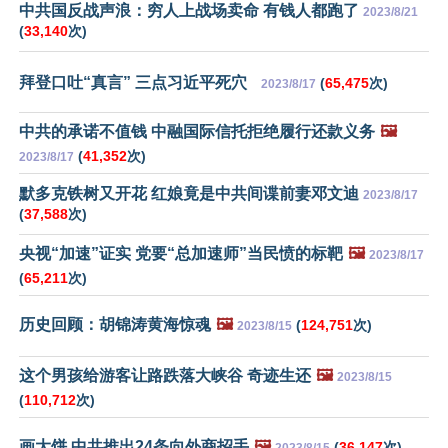
中共国反战声浪：穷人上战场卖命 有钱人都跑了
2023/8/21
(
33,140
次)
拜登口吐“真言” 三点习近平死穴
(
65,475
次)
2023/8/17
中共的承诺不值钱 中融国际信托拒绝履行还款义务
🖼️
(
41,352
次)
2023/8/17
默多克铁树又开花 红娘竟是中共间谍前妻邓文迪
2023/8/17
(
37,588
次)
央视“加速”证实 党要“总加速师”当民愤的标靶
🖼️
2023/8/17
(
65,211
次)
历史回顾：胡锦涛黄海惊魂
🖼️
(
124,751
次)
2023/8/15
这个男孩给游客让路跌落大峡谷 奇迹生还
🖼️
2023/8/15
(
110,712
次)
画大饼 中共推出24条向外商招手
🖼️
(
36,147
次)
2023/8/15