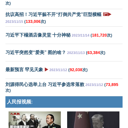
次)
抗议高招！习近平躲不开“打倒共产党”巨型横幅
🖼️▶️
(
133,006
次)
2023/11/15
习近平下榻酒店像灵堂 十分神秘
(
181,720
次)
2023/11/14
习近平突然变“爱美” 图的啥？
(
63,384
次)
2023/11/13
最新预言 罕见天象
▶️
(
92,038
次)
2023/11/12
刘源得民心选举上台 习近平参选常落败
(
73,895
2023/11/12
次)
人民报视频: