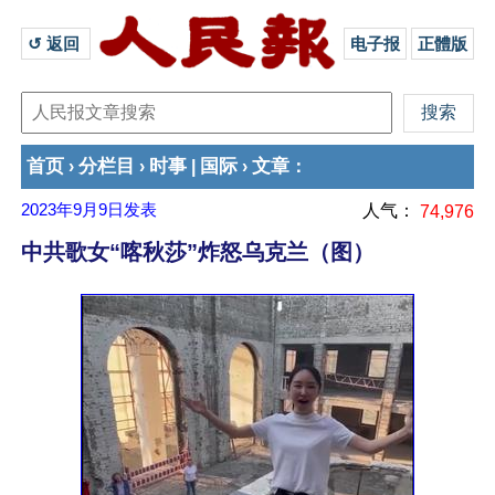
↺ 返回 
电子报
正體版
首页
分栏目
时事
国际
文章
›
›
|
›
：
2023年9月9日
发表
人气：
74,976
中共歌女“喀秋莎”炸怒乌克兰（图）