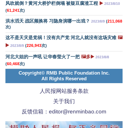
风吹就倒？黄河大桥护栏倒塌 被疑豆腐渣工程
▶️
2023/8/10
(
61,241
次)
洪水滔天 战区频换将 习隐身演哪一出戏？
(
211,068
2023/8/9
次)
这不是天灾是党祸！没有共产党 河北人就没有这场灾难
🖼️
▶️
(
226,943
次)
2023/8/9
河北大姐的一声吼 让华春莹火了一把
🖼️多▶️
2023/8/8
(
60,468
次)
Copyright© RMB Public Foundation Inc.
All Rights Reserved
人民报网站服务条款
关于我们
反馈信箱：
editor@renminbao.com