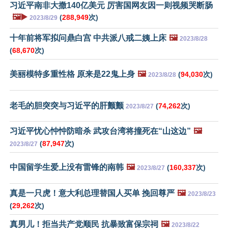
习近平南非大撒140亿美元 厉害国网友因一则视频哭断肠
🖼️▶️
(
288,949
次)
2023/8/29
十年前将军拟问鼎白宫 中共派八戒二姨上床
🖼️
2023/8/28
(
68,670
次)
美丽模特多重性格 原来是22鬼上身
🖼️
(
94,030
次)
2023/8/28
老毛的胆突突与习近平的肝颤颤
(
74,262
次)
2023/8/27
习近平忧心忡忡防暗杀 武攻台湾将撞死在“山这边”
🖼️
(
87,947
次)
2023/8/27
中国留学生爱上没有雷锋的南韩
🖼️
(
160,337
次)
2023/8/27
真是一只虎！意大利总理替国人买单 挽回尊严
🖼️
2023/8/23
(
29,262
次)
真男儿！拒当共产党顺民 抗暴致富保宗祠
🖼️
2023/8/22