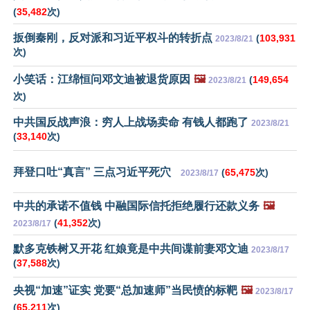
(
35,482
次)
扳倒秦刚，反对派和习近平权斗的转折点
(
103,931
2023/8/21
次)
小笑话：江绵恒问邓文迪被退货原因
🖼️
(
149,654
2023/8/21
次)
中共国反战声浪：穷人上战场卖命 有钱人都跑了
2023/8/21
(
33,140
次)
拜登口吐“真言” 三点习近平死穴
(
65,475
次)
2023/8/17
中共的承诺不值钱 中融国际信托拒绝履行还款义务
🖼️
(
41,352
次)
2023/8/17
默多克铁树又开花 红娘竟是中共间谍前妻邓文迪
2023/8/17
(
37,588
次)
央视“加速”证实 党要“总加速师”当民愤的标靶
🖼️
2023/8/17
(
65,211
次)