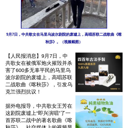
9月7日，中共歌女在马里乌波尔剧院的废墟上，高唱苏联二战歌曲《喀
秋莎》。（视频截图）
【人民报消息】9月7日，中
共歌女在被俄军炮火摧毁并杀
害了600多无辜平民的马里乌
波尔剧院的废墟上，高唱苏联
二战歌曲《喀秋莎》，引发乌
克兰强烈抗议！

据外电报导，中共歌女王芳在
这剧院废墟上“即兴演唱”了一
首苏联二战中的著名歌曲《喀
秋莎》。社交媒体上的视频显