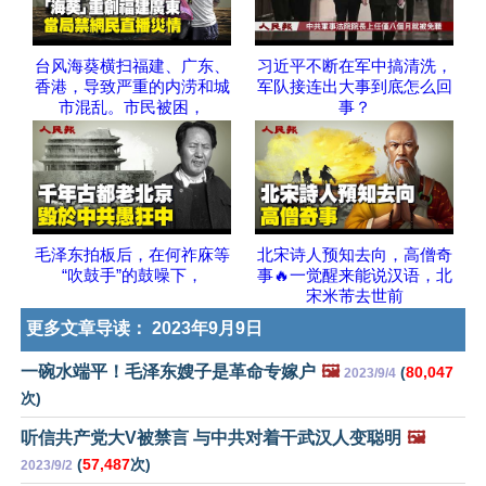
台风海葵横扫福建、广东、
习近平不断在军中搞清洗，
香港，导致严重的内涝和城
军队接连出大事到底怎么回
市混乱。市民被困，
事？
毛泽东拍板后，在何祚庥等
北宋诗人预知去向，高僧奇
“吹鼓手”的鼓噪下，
事🔥一觉醒来能说汉语，北
宋米芾去世前
更多文章导读：
2023年9月9日
一碗水端平！毛泽东嫂子是革命专嫁户
🖼️
(
80,047
2023/9/4
次)
听信共产党大V被禁言 与中共对着干武汉人变聪明
🖼️
(
57,487
次)
2023/9/2