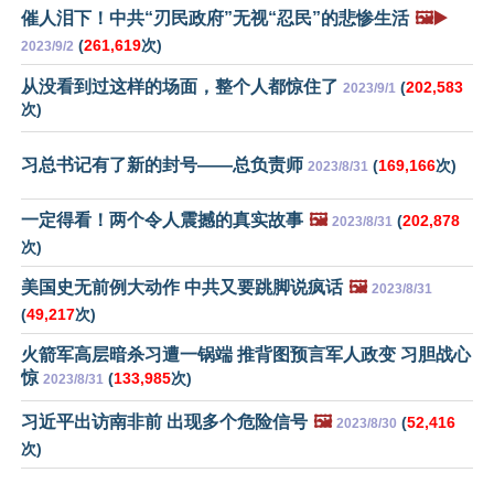
催人泪下！中共“刃民政府”无视“忍民”的悲惨生活
🖼️▶️
(
261,619
次)
2023/9/2
从没看到过这样的场面，整个人都惊住了
(
202,583
2023/9/1
次)
习总书记有了新的封号——总负责师
(
169,166
次)
2023/8/31
一定得看！两个令人震撼的真实故事
🖼️
(
202,878
2023/8/31
次)
美国史无前例大动作 中共又要跳脚说疯话
🖼️
2023/8/31
(
49,217
次)
火箭军高层暗杀习遭一锅端 推背图预言军人政变 习胆战心
惊
(
133,985
次)
2023/8/31
习近平出访南非前 出现多个危险信号
🖼️
(
52,416
2023/8/30
次)