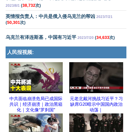
(
38,732
次)
2023/8/1
英情报负责人：中共是俄入侵乌克兰的帮凶
2023/7/21
(
50,301
次)
乌克兰有泽连斯基，中国有习近平
(
34,633
次)
2023/7/20
人民报视频:
中共面临崩溃危局已成国际
元老北戴河挑战习近平？习
共识｜经济崩溃｜政治黑箱
缺席G20暗示中国国内政治
化｜文化像“罗刹国”
动荡｜