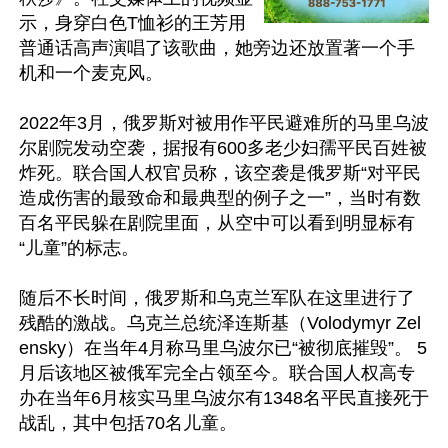
示，身穿白色T恤衫的王芳用
普通话高声演唱了该歌曲，她旁边还放置著一个手
机和一个麦克风。

2022年3月，俄罗斯对被用作平民避难所的马里乌波
尔剧院发动空袭，据报有600多老少妇孺平民百姓被
炸死。联合国人权官员称，该空袭是俄罗斯“对平民
造成伤害的最致命和最典型的例子之一”，当时有数
百名平民躲在剧院里面，从空中可以看到明显标有
“儿童”的标志。

随后不长时间，俄罗斯和乌克兰军队在这里进行了
残酷的激战。乌克兰总统泽连斯基（Volodymyr Zel
ensky）在当年4月称马里乌波尔已“被彻底摧毁”。 5
月后该地区被俄军完全占领至今。联合国人权高专
办在当年6月核实马里乌波尔有1348名平民直接死于
战乱，其中包括70名儿童。
