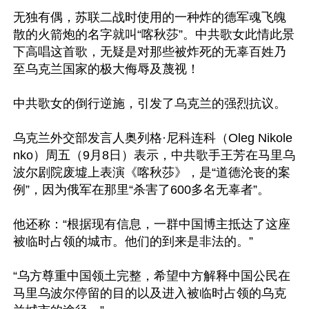
无独有偶，苏联二战时使用的一种炸的德军魂飞魄
散的火箭炮的名字就叫“喀秋莎”。中共歌女此情此景
下高唱这首歌，无疑是对那些被炸死的无辜百姓乃
至乌克兰国家的极大侮辱及蔑视！

中共歌女的倒行逆施，引发了乌克兰的强烈抗议。

乌克兰外交部发言人奥列格·尼科连科（Oleg Nikole
nko）周五（9月8日）表示，中共歌手王芳在马里乌
波尔剧院废墟上表演《喀秋莎》，是“道德沦丧的案
例”，因为俄军在那里“杀害了600多名无辜者”。

他还称：“根据现有信息，一群中国博主抵达了这座
被临时占领的城市。他们的到来是非法的。”

“乌方尊重中国领土完整，希望中方解释中国公民在
马里乌波尔停留的目的以及进入被临时占领的乌克