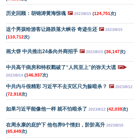
历史回顾：胡锦涛黄海惊魂
🖼️
(
124,751
次)
2023/8/15
这个男孩给游客让路跌落大峡谷 奇迹生还
🖼️
2023/8/15
(
110,712
次)
画大饼 中共推出24条向外商招手
🖼️
(
36,147
次)
2023/8/15
中共高干病房和特权戳破了“人民至上”的弥天大谎
🖼️▶️
(
146,937
次)
2023/8/14
中共内斗很精彩 习近平不去灾区只为躲暗杀？
🖼️
2023/8/12
(
72,918
次)
如果习近平能像他一样 就不怕暗杀了
(
42,039
次)
2023/8/12
在周永康的庇护下 他包养9个情妇，阶阶高升
2023/8/10
(
65,649
次)