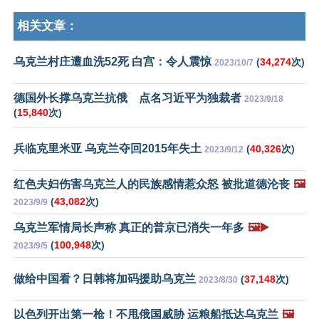
相关文章：
乌克兰村庄遭血洗52死 白宫：令人震惊
(
34,274
次)
2023/10/7
德国外长撑乌克兰抗俄 点名习近平为独裁者
2023/9/18
(
15,840
次)
兵临克里米亚 乌克兰夺回2015年失土
(
40,326
次)
2023/9/12
红色夫妇伤害乌克兰人的民族感情惹众怒 被批道德沦丧
🖼️
(
43,082
次)
2023/9/9
乌克兰军情局长声称 真正的普京已消失一年多
🖼️▶️
(
100,948
次)
2023/9/5
做给中国看？日韩将加码援助乌克兰
(
37,148
次)
2023/8/30
以色列开出第一枪！不甩俄国威胁 运粮船抵达乌克兰
🖼️