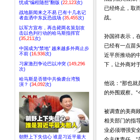
忧成“编程随想”翻版 (
22,123
次)
已经终止，取
战地新闻来之不易 已有十几名记
战。

者血洒中东反恐战场 (
35,455
次)
以军方宣布，再击毙两名策划攻
击以色列行动的哈马斯指挥官
孙国祥表示，
(
35,211
次)
已经有一点苗
中国成为“禁地” 越来越多外商止步
不前 (
16,936
次)
近平所推动的
习家激烈争论巴以冲突 (
149,296
下，让外商对于
次)
哈马斯是否替中共偷袭台湾预
他说：“那也
演？ (
34,092
次)
的外围观察。”
被调查的美商顾
相关部门的指
业必须增强安
朝野上下失信心 谁是习近平最大
全主体责任。”