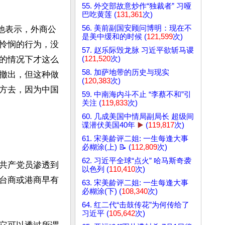
55. 外交部故意炒作“独裁者” 习哑
巴吃黄莲 (
131,361
次)
56. 美前副国安顾问博明：现在不
他表示，外商公
是美中缓和的时候 (
121,599
次)
怜悯的行为，没
57. 赵乐际毁龙脉 习近平欲斩马谡
(
121,520
次)
的情况下才这么
58. 加萨地带的历史与现实
撤出，但这种做
(
120,383
次)
方去，因为中国
59. 中南海内斗不止 “李蔡不和”引
关注 (
119,833
次)
60. 几成美国中情局副局长 超级间
谍潜伏美国40年
▶️
(
119,817
次)
61. 宋美龄评二姐: 一生每逢大事
必糊涂(上) 📝 (
112,809
次)
62. 习近平全球“点火” 哈马斯奇袭
共产党员渗透到
以色列 (
110,410
次)
台商或港商早有
63. 宋美龄评二姐: 一生每逢大事
必糊涂(下) (
108,340
次)


64. 红二代“击鼓传花”为何传给了
习近平 (
105,642
次)