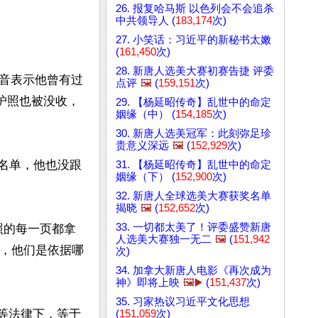
26. 报复哈马斯 以色列会不会追杀
中共领导人 (
183,174
次)
27. 小笑话：习近平的新秘书太嫩
(
161,450
次)
28. 新唐人选美大赛初赛告捷 评委
音表示他曾有过
点评
🖼️
(
159,151
次)
护照也被没收，
29. 【杨延昭传奇】乱世中的命定
姻缘（中） (
154,185
次)
30. 新唐人选美冠军：此刻弥足珍
贵意义深远
🖼️
(
152,929
次)
黑名单，他也没跟
31. 【杨延昭传奇】乱世中的命定
姻缘（下） (
152,900
次)
32. 新唐人全球选美大赛获奖名单
揭晓
🖼️
(
152,652
次)
33. 一切都太美了！评委盛赞新唐
照的每一页都拿
人选美大赛独一无二
🖼️
(
151,942
说，他们是依据哪
次)
34. 加拿大新唐人电影《再次成为
神》即将上映
🖼️▶️
(
151,437
次)
35. 习家热议习近平文化思想
”等法律下，等于
(
151,059
次)