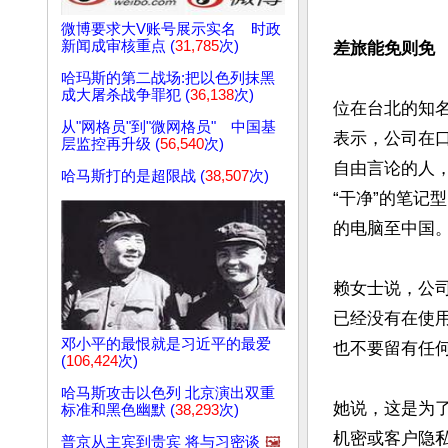
微博要求大V账号展示实名 时政
新闻成审核重点 (
31,785
次)
差旅能免则免
哈玛斯的第二战场:把以色列抹黑
成大屠杀战争罪犯 (
36,138
次)
位在台北的知
从"网格员"到"微网格员" 中国基
表示，公司在
层监控再升级 (
56,540
次)
自由言论的人
哈马斯打的是超限战 (
38,507
次)
“干净”的笔
的电脑至中国。
赖女士说，公
已经没有在使用
邓小平的最恨就是习近平的最爱
也不要留有任
(
106,424
次)
哈马斯攻击以色列 北京演出双重
她说，这是为
标准和黑色幽默 (
38,293
次)
机密或客户隐
普京从主宾到贵宾 将与习密谈
🖼️