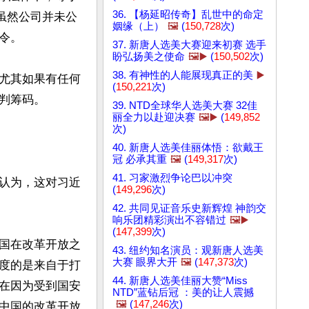
36. 【杨延昭传奇】乱世中的命定
虽然公司并未公
姻缘（上）
🖼️
(
150,728
次)
。

37. 新唐人选美大赛迎来初赛 选手
盼弘扬美之使命
🖼️▶️
(
150,502
次)
38. 有神性的人能展现真正的美
▶️
尤其如果有任何
(
150,221
次)
筹码。

39. NTD全球华人选美大赛 32佳
丽全力以赴迎决赛
🖼️▶️
(
149,852
次)
40. 新唐人选美佳丽体悟：欲戴王
冠 必承其重
🖼️
(
149,317
次)
41. 习家激烈争论巴以冲突
认为，这对习近
(
149,296
次)
42. 共同见证音乐史新辉煌 神韵交
响乐团精彩演出不容错过
🖼️▶️
(
147,399
次)
国在改革开放之
43. 纽约知名演员：观新唐人选美
大赛 眼界大开
🖼️
(
147,373
次)
度的是来自于打
44. 新唐人选美佳丽大赞“Miss
在因为受到国安
NTD”蓝钻后冠 ：美的让人震撼
🖼️
(
147,246
次)
中国的改革开放