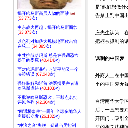
是“他们想做
揭开哈马斯高层人物的面纱
🖼️
告禁止到中国
(
53,773
次)
中东战火再起，揭开哈马斯面纱
(
33,873
次)
庄先生认为，
把柄被抓到的
以色列对加萨大规模地面攻击箭
在弦上 (
34,389
次)
中共护航哈玛斯 总是在强调恐怖
讽刺的中国梦
份子的委屈 (
40,414
次)
面对哈玛斯暴行 习近平的又一个
决策错误 (
67,943
次)
外商人士在中
强奸肢解和斩首 法医揭受害者遭
平的中国梦无疑
哈马斯虐待 (
49,103
次)
不批评哈马斯恐袭，王毅点名批
台湾南华大学
评以色列 (
42,304
次)
后，一直想要
“四通桥事件”一周年 全球多地华人
声援彭立发 (
26,132
次)
开国门，吸引
“冲浪之音”失联 疑遭当局控制
法的相关法律