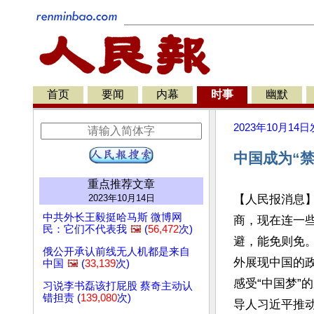
首页
要闻
内幕
时事
幽默
2023年10月14日
中国成为“禁
重点推荐文章
2023年10月14日
【人民报消息
中共外长王毅挺哈马斯 微博网
商，现在连一
民：它们不代表我
🖼️
(
56,472
次)
避，能免则免
俄公开承认前线无人机都是来自
外展现中国的
中国
🖼️
(
33,139
次)
感受“中国梦”
习说李书磊该打屁股 蔡奇主动认
错担责 (
139,080
次)
导人习近平推动