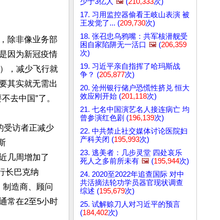
少于3亿人
🖼️
(
210,333
次)
17. 习用监控器偷看王岐山表演 被
王发觉了... (
209,730
次)
18. 张召忠乌鸦嘴：共军核潜舰受
，除非像业务部
困自家陷阱无一活口
🖼️
(
206,359
次)
是因为新冠疫情
19. 习近平亲自指挥了哈玛斯战
G），减少飞行就
争？ (
205,877
次)
要其实就无需出
20. 沧州银行储户恐慌性挤兑 恒大
效应刚开始 (
201,118
次)
去中国”了。

21. 七名中国演艺名人接连病亡 均
曾参演红色剧 (
196,139
次)
的受访者正减少
22. 中共禁止社交媒体讨论医院妇
产科关闭 (
195,993
次)
斯
23. 逃美者：几步灵堂 四处哀乐
最近几周增加了
死人之多前所未有
🖼️
(
195,944
次)
执行长巴克纳
24. 2020至2022年追查国际 对中
共活摘法轮功学员器官现状调查
所、制造商、顾问
综述 (
195,679
次)
通常在2至5小时
25. 试解赊刀人对习近平的预言
(
184,402
次)