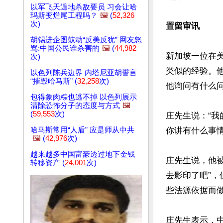
以军飞天遁地杀敌要员 习会让哈
玛斯变烂尾工程吗？
🖼️
(
52,326
次)
置留审讯
胡锡进企图鼓动“反美反犹” 网友怒
骂:中国公民谁杀害的
🖼️
(
44,982
新加坡一位在
次)
类似的经验。
以色列陈兵边界 内塔尼亚胡誓言
“摧毁哈马斯” (
32,258
次)
他询问有什么问
包得象肉粽也逃不掉 以色列展示
清除恐怖分子的态度与方式
🖼️
(
59,553
次)
庄先生说：“我
哈马斯常用“人盾” 应是师从中共
你讲有什么事情
🖼️
(
42,976
次)
越来越多中国富豪透过地下金钱
庄先生说，他被
转移资产 (
24,001
次)
去影印了吧”，
些法源依据而做
庄先生表示，中