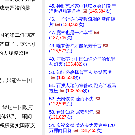
45. 神韵艺术家中秋联欢会片段 干
成更严竣的挑
净世界独家首播
🖼️
(
145,584
次)
46. 一个让你心变暖流泪的新闻短
片
🖼️
(
138,962
次)
47. 宽容也是一种幸福
🖼️
习的第二任期就
(
137,749
次)
严重了，这让习
48. 唯有善举才能流芳千古
🖼️
(
135,573
次)
的大规模监控
49. 严歌苓：中国知识分子的觉醒
与幻灭 (
135,482
次)
50. 知过必改择善而从 终结恶运
🖼️
(
133,590
次)
就，只能在中国
51. 百岁人瑞为筹善款 跑完半程马
拉松
🖼️
(
133,525
次)
52. 天网恢恢 疏而不失
🖼️
(
132,599
次)
，经过中国政府
53. 迷途知返 居安思危
🖼️
刻体认到，顾问
(
131,827
次)
积极落实国家安
54. 庆祝金婚 美农夫为爱妻种120
万棵向日葵
🖼️
(
131,455
次)