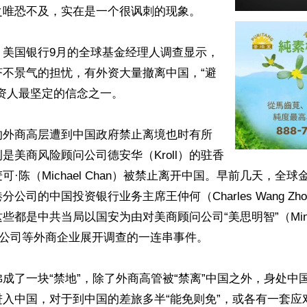
唯恐不及，实在是一个很讽刺的现象。

，美国银行9月的全球基金经理人调查显示，
济不景气的担忧，有外资大量撤离中国，“避
资人最坚定的信念之一。

的外商高层遭到中国政府禁止离境也时有所
是美商风险顾问公司德安华（Kroll）的驻香
可·陈（Michael Chan）被禁止离开中国。早前几天，全
公司的中国投资银行业务主席王仲何（Charles Wang Zho
些都是中共当局以国安为由对美商顾问公司“美思明智”（Mintz
in）公司等外商企业展开调查的一连串事件。

成了一块“禁地”，除了外商高管被“禁离”中国之外，身处中
入中国，对于到中国的差旅多半“能免则免”，或各有一套应对