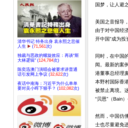
国梦，让人避之
美国之音报导
由于对中国经
开中国”成为投
清华书记 特务出身 袁永熙之悲催
人生
▶️
(
71,561
次)
独裁与恶政的螺旋效应：再谈“斯
同时，在中国
大林逻辑” (
124,784
次)
闻。最新的案例
陈奕迅澳门演唱会被要求讲普通
港董事总经理麦
话引发网上争议 (
32,622
次)
本野村国际香港分
夜话中南海：习近平为什么单单
要对吴小晖下狠手？ (
102,082
次)
被禁止离境。这
“贝恩”（Ba
然而，中国仿佛
士也尽量避免进