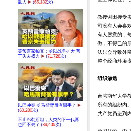
敌人
▶️
(
65,182
次)
教授谢田接受
司没有人会喜
有人愿意的，
做，不得已的
英预言家帕克：哈以战争扩大 普
法只会导致外
丁失去权力
▶️
(
71,728
次)
整个经商环境变
组织渗透
台湾南华大学
所有的组织内
以巴冲突 哈马斯背后有黑手？
▶️
(
60,280
次)
共产党员进到内
不止巴勒斯坦，人类的下一代再
也回不去了 (
39,409
次)