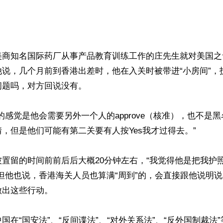
美商知名国际药厂从事产品教育训练工作的庄先生就对美国之
他说，几个月前到香港出差时，他在入关时被带进“小房间”，
题吗，对方回说没有。

的感觉是他会需要另外一个人的approve（核准），也不是
，但是他们可能有第二关要有人按Yes我才过得去。”

置留的时间前前后后大概20分钟左右，“我觉得他是把我护
但他也说，香港海关人员也算满“周到”的，会直接跟他说明
出这些行动。

国在“国安法”、“反间谍法”、“对外关系法”、“反外国制裁法