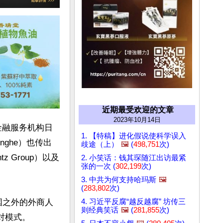
近期最受欢迎的文章
2023年10月14日
球金融服务机构日
1. 【特稿】进化假说使科学误入
nghe）也传出
歧途（上）
🖼️
(
498,751
次)
 Group）以及
2. 小笑话：钱其琛随江出访最紧
张的一次 (
302,199
次)
3. 中共为何支持哈玛斯
🖼️
(
283,802
次)
4. 习近平反腐“越反越腐” 坊传三
国之外的外商人
则经典笑话
🖼️
(
281,855
次)
模式。
