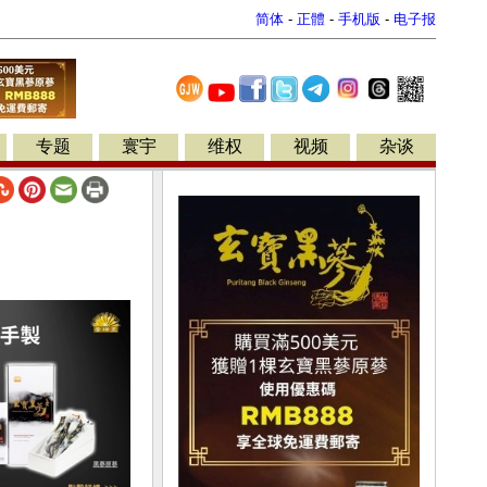
简体
-
正體
-
手机版
-
电子报
专题
寰宇
维权
视频
杂谈