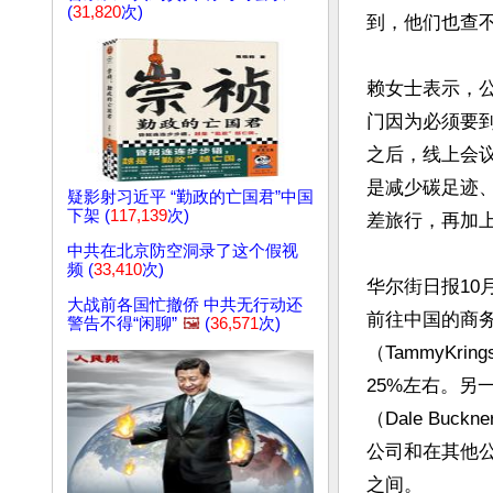
(
31,820
次)
到，他们也查不
赖女士表示，
门因为必须要
之后，线上会
是减少碳足迹
疑影射习近平 “勤政的亡国君”中国
下架 (
117,139
次)
差旅行，再加上
中共在北京防空洞录了这个假视
频 (
33,410
次)
华尔街日报10
大战前各国忙撤侨 中共无行动还
前往中国的商务旅
警告不得“闲聊”
🖼️
(
36,571
次)
（TammyK
25%左右。另一
（Dale B
公司和在其他
之间。
