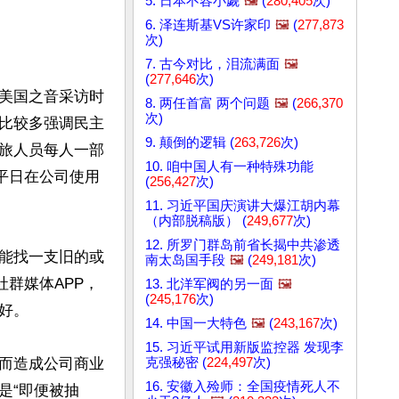
5. 日本不容小觑
🖼️
(
280,405
次)
6. 泽连斯基VS许家印
🖼️
(
277,873
次)
7. 古今对比，泪流满面
🖼️
(
277,646
次)
美国之音采访时
8. 两任首富 两个问题
🖼️
(
266,370
次)
比较多强调民主
9. 颠倒的逻辑 (
263,726
次)
旅人员每人一部
10. 咱中国人有一种特殊功能
平日在公司使用
(
256,427
次)
11. 习近平国庆演讲大爆江胡内幕
（内部脱稿版） (
249,677
次)
12. 所罗门群岛前省长揭中共渗透
能找一支旧的或
南太岛国手段
🖼️
(
249,181
次)
群媒体APP，
13. 北洋军阀的另一面
🖼️
(
245,176
次)
。

14. 中国一大特色
🖼️
(
243,167
次)
15. 习近平试用新版监控器 发现李
克强秘密 (
224,497
次)
而造成公司商业
16. 安徽入殓师：全国疫情死人不
是“即便被抽