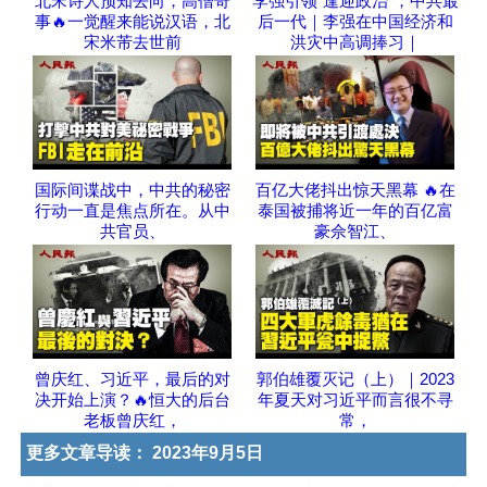
北宋诗人预知去向，高僧奇
李强引领“逢迎政治”，中共最
事🔥一觉醒来能说汉语，北
后一代｜李强在中国经济和
宋米芾去世前
洪灾中高调捧习｜
国际间谍战中，中共的秘密
百亿大佬抖出惊天黑幕 🔥在
行动一直是焦点所在。从中
泰国被捕将近一年的百亿富
共官员、
豪佘智江、
曾庆红、习近平，最后的对
郭伯雄覆灭记（上）｜2023
决开始上演？🔥恒大的后台
年夏天对习近平而言很不寻
老板曾庆红，
常，
更多文章导读：
2023年9月5日