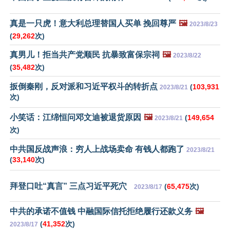
真是一只虎！意大利总理替国人买单 挽回尊严
🖼️
2023/8/23
(
29,262
次)
真男儿！拒当共产党顺民 抗暴致富保宗祠
🖼️
2023/8/22
(
35,482
次)
扳倒秦刚，反对派和习近平权斗的转折点
(
103,931
2023/8/21
次)
小笑话：江绵恒问邓文迪被退货原因
🖼️
(
149,654
2023/8/21
次)
中共国反战声浪：穷人上战场卖命 有钱人都跑了
2023/8/21
(
33,140
次)
拜登口吐“真言” 三点习近平死穴
(
65,475
次)
2023/8/17
中共的承诺不值钱 中融国际信托拒绝履行还款义务
🖼️
(
41,352
次)
2023/8/17