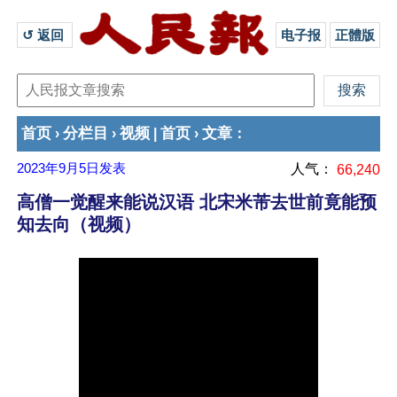
↺ 返回 
电子报
正體版
首页
分栏目
视频
首页
文章
›
›
|
›
：
2023年9月5日
发表
人气：
66,240
高僧一觉醒来能说汉语 北宋米芾去世前竟能预
知去向（视频）