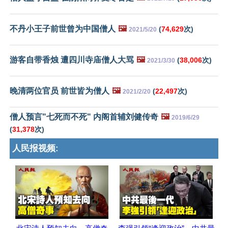
不丹小王子前世曾为中国僧人
🖼️
(
74,629
次)
2021/5/20
游客自带香烛 遭四川寺庙僧人大骂
🖼️
(
38,006
次)
2021/3/30
晚清两位官员 前世皆为僧人
🖼️
(
22,497
次)
2021/2/20
僧人预言"七死而不死" 内阁首辅刘健传奇
🖼️
2019/6/29
(
31,378
次)
人民报视频: