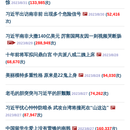
惊
(
133,985
次)
2023/8/31
习近平出访南非前 出现多个危险信号
🖼️
(
52,416
2023/8/30
次)
习近平南非大撒140亿美元 厉害国网友因一则视频哭断肠
🖼️▶️
(
288,949
次)
2023/8/29
十年前将军拟问鼎白宫 中共派八戒二姨上床
🖼️
2023/8/28
(
68,670
次)
美丽模特多重性格 原来是22鬼上身
🖼️
(
94,030
次)
2023/8/28
老毛的胆突突与习近平的肝颤颤
(
74,262
次)
2023/8/27
习近平忧心忡忡防暗杀 武攻台湾将撞死在“山这边”
🖼️
(
87,947
次)
2023/8/27
中国留学生爱上没有雷锋的南韩
🖼️
(
160,337
次)
2023/8/27