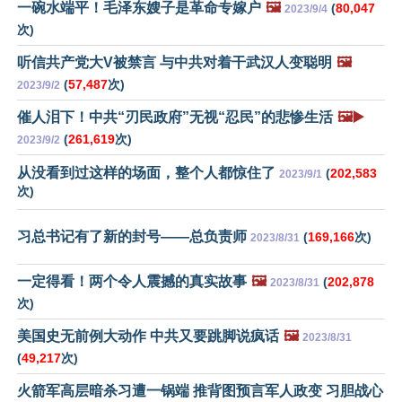
一碗水端平！毛泽东嫂子是革命专嫁户
🖼️
(
80,047
2023/9/4
次)
听信共产党大V被禁言 与中共对着干武汉人变聪明
🖼️
(
57,487
次)
2023/9/2
催人泪下！中共“刃民政府”无视“忍民”的悲惨生活
🖼️▶️
(
261,619
次)
2023/9/2
从没看到过这样的场面，整个人都惊住了
(
202,583
2023/9/1
次)
习总书记有了新的封号——总负责师
(
169,166
次)
2023/8/31
一定得看！两个令人震撼的真实故事
🖼️
(
202,878
2023/8/31
次)
美国史无前例大动作 中共又要跳脚说疯话
🖼️
2023/8/31
(
49,217
次)
火箭军高层暗杀习遭一锅端 推背图预言军人政变 习胆战心