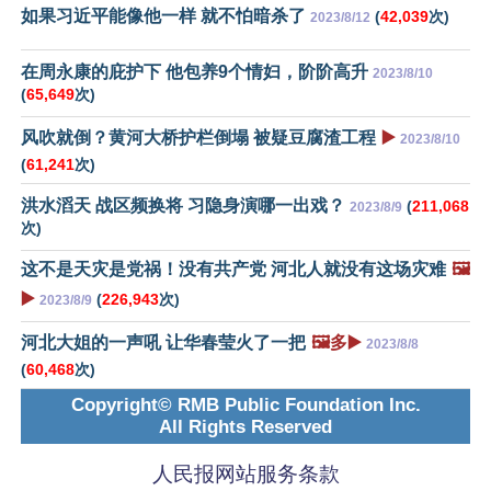
如果习近平能像他一样 就不怕暗杀了
(
42,039
次)
2023/8/12
在周永康的庇护下 他包养9个情妇，阶阶高升
2023/8/10
(
65,649
次)
风吹就倒？黄河大桥护栏倒塌 被疑豆腐渣工程
▶️
2023/8/10
(
61,241
次)
洪水滔天 战区频换将 习隐身演哪一出戏？
(
211,068
2023/8/9
次)
这不是天灾是党祸！没有共产党 河北人就没有这场灾难
🖼️
▶️
(
226,943
次)
2023/8/9
河北大姐的一声吼 让华春莹火了一把
🖼️多▶️
2023/8/8
(
60,468
次)
Copyright© RMB Public Foundation Inc.
All Rights Reserved
人民报网站服务条款