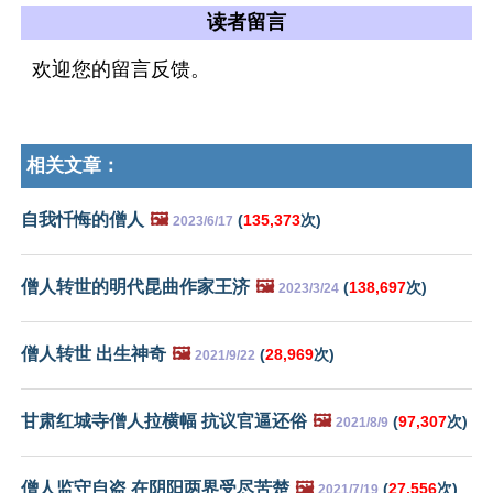
读者留言
欢迎您的留言反馈。
相关文章：
自我忏悔的僧人
🖼️
(
135,373
次)
2023/6/17
僧人转世的明代昆曲作家王济
🖼️
(
138,697
次)
2023/3/24
僧人转世 出生神奇
🖼️
(
28,969
次)
2021/9/22
甘肃红城寺僧人拉横幅 抗议官逼还俗
🖼️
(
97,307
次)
2021/8/9
僧人监守自盗 在阴阳两界受尽苦楚
🖼️
(
27,556
次)
2021/7/19