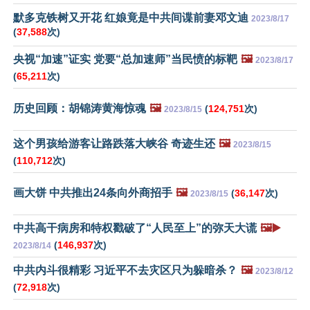
默多克铁树又开花 红娘竟是中共间谍前妻邓文迪
2023/8/17
(
37,588
次)
央视“加速”证实 党要“总加速师”当民愤的标靶
🖼️
2023/8/17
(
65,211
次)
历史回顾：胡锦涛黄海惊魂
🖼️
(
124,751
次)
2023/8/15
这个男孩给游客让路跌落大峡谷 奇迹生还
🖼️
2023/8/15
(
110,712
次)
画大饼 中共推出24条向外商招手
🖼️
(
36,147
次)
2023/8/15
中共高干病房和特权戳破了“人民至上”的弥天大谎
🖼️▶️
(
146,937
次)
2023/8/14
中共内斗很精彩 习近平不去灾区只为躲暗杀？
🖼️
2023/8/12
(
72,918
次)