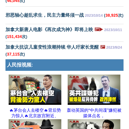
(
46,045
次)
邪恶轴心趁乱求生，民主力量终须一战
(
38,925
次)
2023/10/14
加拿大新唐人电影《再次成为神》即将上映
🖼️▶️
2023/10/11
(
151,434
次)
加拿大抗议儿童变性浪潮持续 华人吁家长觉醒
🖼️
2023/9/24
(
37,115
次)
人民报视频:
🔥茅台会人去楼空🔥背后势
轰动英国的“中共间谍”嫌犯被
力惊人🔥北京故宫附近、
媒体点名，