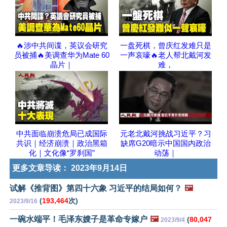
🔥涉中共间谍，英议会研究
一盘死棋，曾庆红发难只是
员被捕🔥美调查华为Mate 60
一声哀嚎🔥老人帮北戴河发
晶片｜
难，
中共面临崩溃危局已成国际
元老北戴河挑战习近平？习
共识｜经济崩溃｜政治黑箱
缺席G20暗示中国国内政治
化｜文化像“罗刹国”
动荡｜
更多文章导读：
2023年9月14日
试解《推背图》第四十六象 习近平的结局如何？
🖼️
(
193,464
次)
2023/9/16
一碗水端平！毛泽东嫂子是革命专嫁户
🖼️
(
80,047
2023/9/4