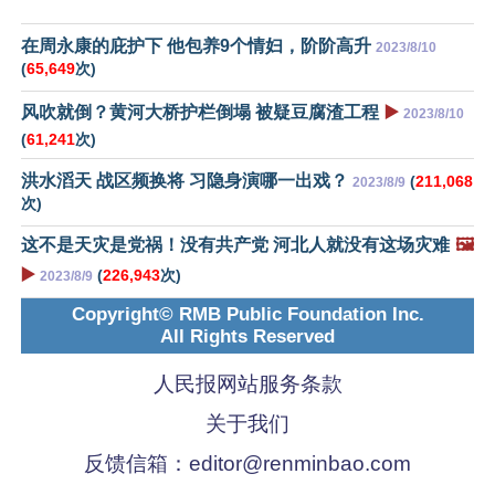
在周永康的庇护下 他包养9个情妇，阶阶高升
2023/8/10
(
65,649
次)
风吹就倒？黄河大桥护栏倒塌 被疑豆腐渣工程
▶️
2023/8/10
(
61,241
次)
洪水滔天 战区频换将 习隐身演哪一出戏？
(
211,068
2023/8/9
次)
这不是天灾是党祸！没有共产党 河北人就没有这场灾难
🖼️
▶️
(
226,943
次)
2023/8/9
Copyright© RMB Public Foundation Inc.
All Rights Reserved
人民报网站服务条款
关于我们
反馈信箱：
editor@renminbao.com