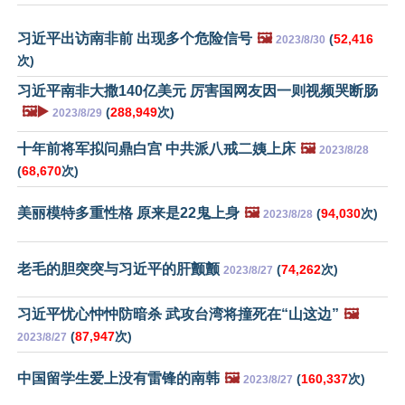
习近平出访南非前 出现多个危险信号
🖼️
(
52,416
2023/8/30
次)
习近平南非大撒140亿美元 厉害国网友因一则视频哭断肠
🖼️▶️
(
288,949
次)
2023/8/29
十年前将军拟问鼎白宫 中共派八戒二姨上床
🖼️
2023/8/28
(
68,670
次)
美丽模特多重性格 原来是22鬼上身
🖼️
(
94,030
次)
2023/8/28
老毛的胆突突与习近平的肝颤颤
(
74,262
次)
2023/8/27
习近平忧心忡忡防暗杀 武攻台湾将撞死在“山这边”
🖼️
(
87,947
次)
2023/8/27
中国留学生爱上没有雷锋的南韩
🖼️
(
160,337
次)
2023/8/27