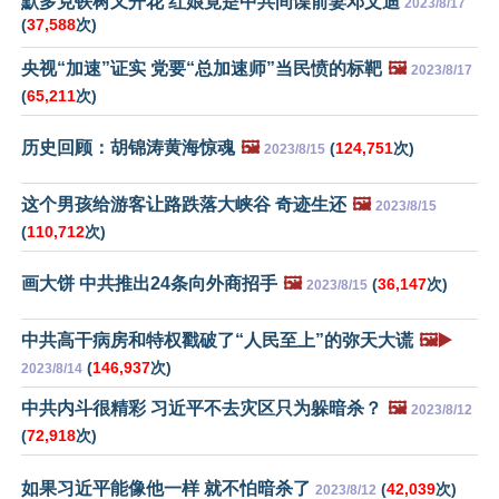
默多克铁树又开花 红娘竟是中共间谍前妻邓文迪
2023/8/17
(
37,588
次)
央视“加速”证实 党要“总加速师”当民愤的标靶
🖼️
2023/8/17
(
65,211
次)
历史回顾：胡锦涛黄海惊魂
🖼️
(
124,751
次)
2023/8/15
这个男孩给游客让路跌落大峡谷 奇迹生还
🖼️
2023/8/15
(
110,712
次)
画大饼 中共推出24条向外商招手
🖼️
(
36,147
次)
2023/8/15
中共高干病房和特权戳破了“人民至上”的弥天大谎
🖼️▶️
(
146,937
次)
2023/8/14
中共内斗很精彩 习近平不去灾区只为躲暗杀？
🖼️
2023/8/12
(
72,918
次)
如果习近平能像他一样 就不怕暗杀了
(
42,039
次)
2023/8/12