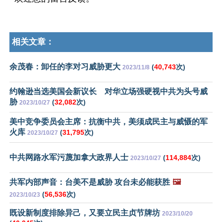
相关文章：
余茂春：卸任的李对习威胁更大
(
40,743
次)
2023/11/8
约翰逊当选美国会新议长 对华立场强硬视中共为头号威
胁
(
32,082
次)
2023/10/27
美中竞争委员会主席：抗衡中共，美须成民主与威慑的军
火库
(
31,795
次)
2023/10/27
中共网路水军污蔑加拿大政界人士
(
114,884
次)
2023/10/27
共军内部声音：台美不是威胁 攻台未必能获胜
🖼️
(
56,536
次)
2023/10/23
既设新制度排除异己，又要立民主贞节牌坊
2023/10/20