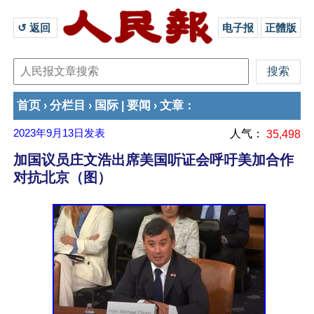
↺ 返回 
电子报
正體版
首页
分栏目
国际
要闻
文章
›
›
|
›
：
2023年9月13日
发表
人气：
35,498
加国议员庄文浩出席美国听证会呼吁美加合作
对抗北京（图）