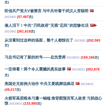
次)
听信共产党大V被禁言 与中共对着干武汉人变聪明
🖼️
(
57,487
次)
2023/9/2
催人泪下！中共“刃民政府”无视“忍民”的悲惨生活
🖼️▶️
(
261,619
次)
2023/9/2
从没看到过这样的场面，整个人都惊住了
(
202,583
2023/9/1
次)
习总书记有了新的封号——总负责师
(
169,166
次)
2023/8/31
一定得看！两个令人震撼的真实故事
🖼️
(
202,878
2023/8/31
次)
美国史无前例大动作 中共又要跳脚说疯话
🖼️
2023/8/31
(
49,217
次)
火箭军高层暗杀习遭一锅端 推背图预言军人政变 习胆战心
惊
(
133,985
次)
2023/8/31