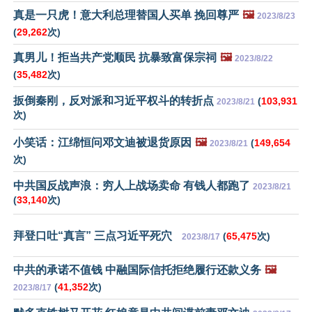
真是一只虎！意大利总理替国人买单 挽回尊严
🖼️
2023/8/23
(
29,262
次)
真男儿！拒当共产党顺民 抗暴致富保宗祠
🖼️
2023/8/22
(
35,482
次)
扳倒秦刚，反对派和习近平权斗的转折点
(
103,931
2023/8/21
次)
小笑话：江绵恒问邓文迪被退货原因
🖼️
(
149,654
2023/8/21
次)
中共国反战声浪：穷人上战场卖命 有钱人都跑了
2023/8/21
(
33,140
次)
拜登口吐“真言” 三点习近平死穴
(
65,475
次)
2023/8/17
中共的承诺不值钱 中融国际信托拒绝履行还款义务
🖼️
(
41,352
次)
2023/8/17