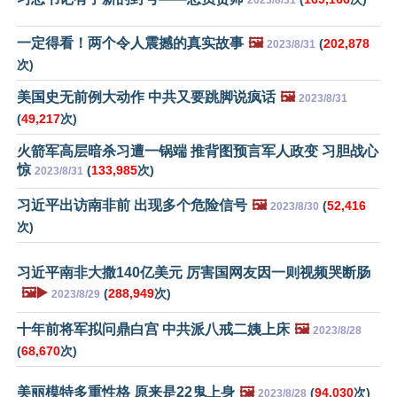
一定得看！两个令人震撼的真实故事
🖼️
(
202,878
2023/8/31
次)
美国史无前例大动作 中共又要跳脚说疯话
🖼️
2023/8/31
(
49,217
次)
火箭军高层暗杀习遭一锅端 推背图预言军人政变 习胆战心
惊
(
133,985
次)
2023/8/31
习近平出访南非前 出现多个危险信号
🖼️
(
52,416
2023/8/30
次)
习近平南非大撒140亿美元 厉害国网友因一则视频哭断肠
🖼️▶️
(
288,949
次)
2023/8/29
十年前将军拟问鼎白宫 中共派八戒二姨上床
🖼️
2023/8/28
(
68,670
次)
美丽模特多重性格 原来是22鬼上身
🖼️
(
94,030
次)
2023/8/28