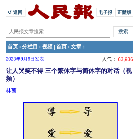
↺ 返回 
电子报
正體版
首页
分栏目
视频
首页
文章
›
›
|
›
：
2023年9月6日
发表
人气：
63,936
让人哭笑不得 三个繁体字与简体字的对话（视
频）
林茵