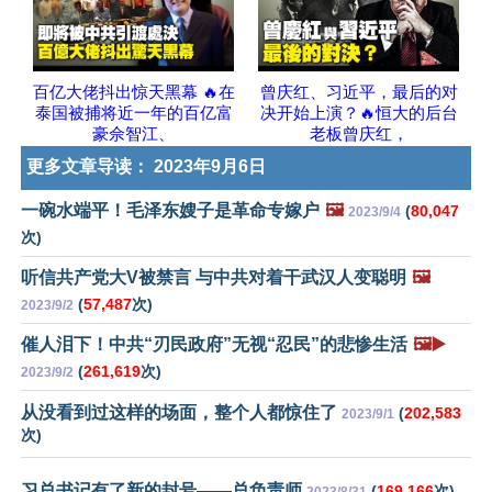
百亿大佬抖出惊天黑幕 🔥在
曾庆红、习近平，最后的对
泰国被捕将近一年的百亿富
决开始上演？🔥恒大的后台
豪佘智江、
老板曾庆红，
更多文章导读：
2023年9月6日
一碗水端平！毛泽东嫂子是革命专嫁户
🖼️
(
80,047
2023/9/4
次)
听信共产党大V被禁言 与中共对着干武汉人变聪明
🖼️
(
57,487
次)
2023/9/2
催人泪下！中共“刃民政府”无视“忍民”的悲惨生活
🖼️▶️
(
261,619
次)
2023/9/2
从没看到过这样的场面，整个人都惊住了
(
202,583
2023/9/1
次)
习总书记有了新的封号——总负责师
(
169,166
次)
2023/8/31