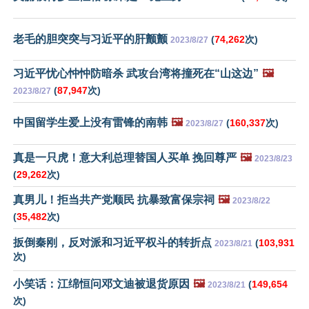
老毛的胆突突与习近平的肝颤颤
(
74,262
次)
2023/8/27
习近平忧心忡忡防暗杀 武攻台湾将撞死在“山这边”
🖼️
(
87,947
次)
2023/8/27
中国留学生爱上没有雷锋的南韩
🖼️
(
160,337
次)
2023/8/27
真是一只虎！意大利总理替国人买单 挽回尊严
🖼️
2023/8/23
(
29,262
次)
真男儿！拒当共产党顺民 抗暴致富保宗祠
🖼️
2023/8/22
(
35,482
次)
扳倒秦刚，反对派和习近平权斗的转折点
(
103,931
2023/8/21
次)
小笑话：江绵恒问邓文迪被退货原因
🖼️
(
149,654
2023/8/21
次)