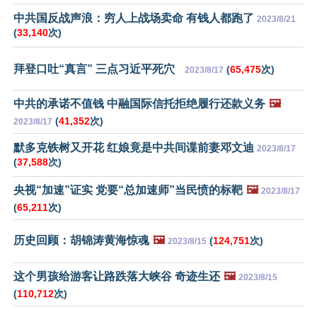
中共国反战声浪：穷人上战场卖命 有钱人都跑了
2023/8/21
(
33,140
次)
拜登口吐“真言” 三点习近平死穴
(
65,475
次)
2023/8/17
中共的承诺不值钱 中融国际信托拒绝履行还款义务
🖼️
(
41,352
次)
2023/8/17
默多克铁树又开花 红娘竟是中共间谍前妻邓文迪
2023/8/17
(
37,588
次)
央视“加速”证实 党要“总加速师”当民愤的标靶
🖼️
2023/8/17
(
65,211
次)
历史回顾：胡锦涛黄海惊魂
🖼️
(
124,751
次)
2023/8/15
这个男孩给游客让路跌落大峡谷 奇迹生还
🖼️
2023/8/15
(
110,712
次)