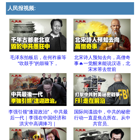
人民报视频:
毛泽东拍板后，在何祚庥等
北宋诗人预知去向，高僧奇
“吹鼓手”的鼓噪下，
事🔥一觉醒来能说汉语，北
宋米芾去世前
李强引领“逢迎政治”，中共最
国际间谍战中，中共的秘密
后一代｜李强在中国经济和
行动一直是焦点所在。从中
洪灾中高调捧习｜
共官员、