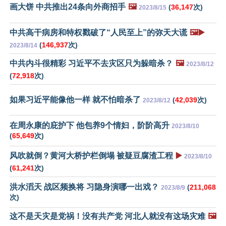
画大饼 中共推出24条向外商招手
🖼️
(
36,147
次)
2023/8/15
中共高干病房和特权戳破了“人民至上”的弥天大谎
🖼️▶️
(
146,937
次)
2023/8/14
中共内斗很精彩 习近平不去灾区只为躲暗杀？
🖼️
2023/8/12
(
72,918
次)
如果习近平能像他一样 就不怕暗杀了
(
42,039
次)
2023/8/12
在周永康的庇护下 他包养9个情妇，阶阶高升
2023/8/10
(
65,649
次)
风吹就倒？黄河大桥护栏倒塌 被疑豆腐渣工程
▶️
2023/8/10
(
61,241
次)
洪水滔天 战区频换将 习隐身演哪一出戏？
(
211,068
2023/8/9
次)
这不是天灾是党祸！没有共产党 河北人就没有这场灾难
🖼️