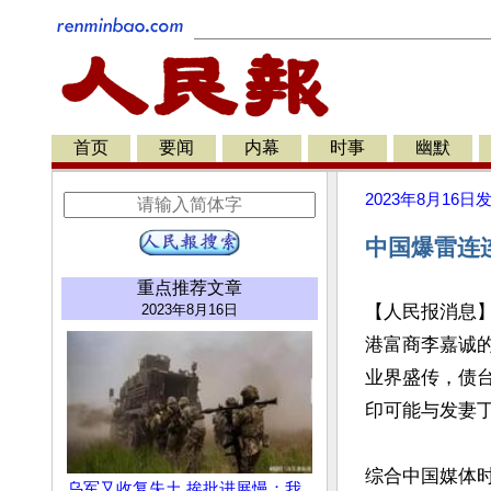
首页
要闻
内幕
时事
幽默
2023年8月16日
中国爆雷连
重点推荐文章
2023年8月16日
【人民报消息
港富商李嘉诚
业界盛传，债
印可能与发妻丁
综合中国媒体时
乌军又收复失土 挨批进展慢：我