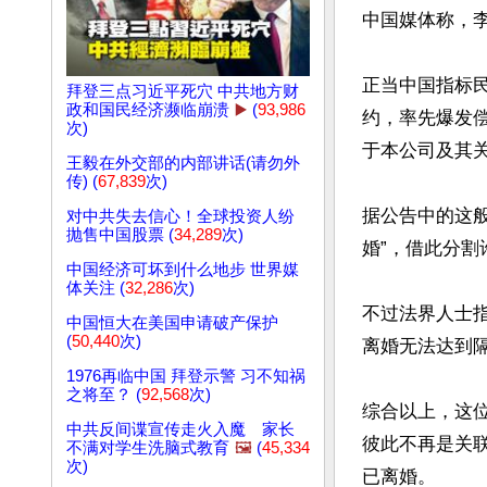
中国媒体称，李
正当中国指标
拜登三点习近平死穴 中共地方财
政和国民经济濒临崩溃
▶️
(
93,986
约，率先爆发偿
次)
于本公司及其关
王毅在外交部的内部讲话(请勿外
传) (
67,839
次)
据公告中的这般
对中共失去信心！全球投资人纷
抛售中国股票 (
34,289
次)
婚”，借此分割
中国经济可坏到什么地步 世界媒
体关注 (
32,286
次)
不过法界人士
中国恒大在美国申请破产保护
(
50,440
次)
离婚无法达到隔
1976再临中国 拜登示警 习不知祸
之将至？ (
92,568
次)
综合以上，这
中共反间谍宣传走火入魔 家长
彼此不再是关
不满对学生洗脑式教育
🖼️
(
45,334
次)
已离婚。
