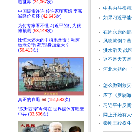
霸世界 (
34,067
次)
中共内斗很精
中国爆雷连连 传许家印离婚 李嘉
诚降价卖楼 (
42,645
次)
如果习近平能
为何专家看不懂 习近平的行为很
难预测 (
53,149
次)
在周永康的庇
比恒大还大的中植系暴雷！毛阿
风吹就倒？黄
敏老公“诈死”现身加拿大？
(
56,413
次)
洪水滔天 战
这不是天灾是
河北大姐的一
怎么做到救灾
应了《罗刹海
真正的衰退
🖼️
(
151,583
次)
习近平中反间
“东升西降”今何在 世界媒体齐唱衰
中共 (
33,506
次)
网上开始有人
秦刚王毅权斗