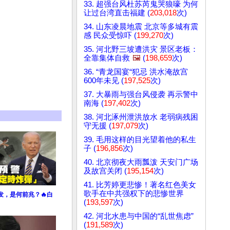
33. 超强台风杜苏芮鬼哭狼嚎 为何
让过台湾直击福建 (
203,018
次)
34. 山东凌晨地震 北京等多城有震
感 民众受惊吓 (
199,270
次)
35. 河北野三坡遭洪灾 景区老板：
全靠集体自救
🖼️
(
198,659
次)
36. “青龙国宴“犯忌 洪水淹故宫
600年未见 (
197,525
次)
37. 大暴雨与强台风侵袭 再示警中
南海 (
197,402
次)
38. 河北涿州泄洪放水 老弱病残困
守无援 (
197,079
次)
39. 毛用这样的目光望着他的私生
子 (
196,856
次)
40. 北京彻夜大雨瓢泼 天安门广场
及故宫关闭 (
195,154
次)
41. 比芳婷更悲惨！著名红色美女
歌手在中共强权下的悲惨世界
发，是何前兆？🔥白
(
193,597
次)
42. 河北水患与中国的“乱世焦虑”
(
191,589
次)