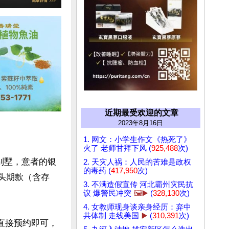
近期最受欢迎的文章
2023年8月16日
1. 网文：小学生作文《热死了》
火了 老师甘拜下风 (
925,488
次)
别墅，意者的银
2. 天灾人祸：人民的苦难是政权
的毒药 (
417,950
次)
的头期款（含存
3. 不满造假宣传 河北霸州灾民抗
议 爆警民冲突
🖼️▶️
(
328,130
次)
4. 女教师现身谈亲身经历：弃中
共体制 走线美国
▶️
(
310,391
次)
直接预约即可，