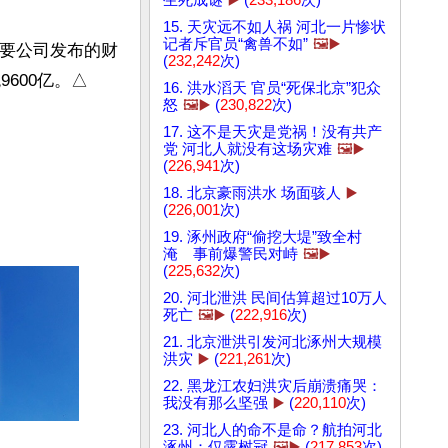
15. 天灾远不如人祸 河北一片惨状
记者斥官员“禽兽不如”
🖼️▶️
主要公司发布的财
(
232,242
次)
600亿。△
16. 洪水滔天 官员“死保北京”犯众
怒
🖼️▶️
(
230,822
次)
17. 这不是天灾是党祸！没有共产
党 河北人就没有这场灾难
🖼️▶️
(
226,941
次)
18. 北京豪雨洪水 场面骇人
▶️
(
226,001
次)
19. 涿州政府“偷挖大堤”致全村
淹 事前爆警民对峙
🖼️▶️
(
225,632
次)
20. 河北泄洪 民间估算超过10万人
死亡
🖼️▶️
(
222,916
次)
21. 北京泄洪引发河北涿州大规模
洪灾
▶️
(
221,261
次)
22. 黑龙江农妇洪灾后崩溃痛哭：
我没有那么坚强
▶️
(
220,110
次)
23. 河北人的命不是命？航拍河北
涿州：仅露树冠
🖼️▶️
(
217,853
次)