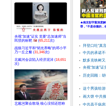
🔥南京彭宇案深度
罪，“不是你撞的，
央视“加速”证实 党要“总加速师”当
民愤的标靶
🖼️
(
65,211
次)
拜登口吐“真
战狼习近平和“韬光养晦”的邓小平
乃一丘之貉 (
31,346
次)
中共的承诺不
北戴河会议陷入经济泥淖 (
18,651
默多克铁树又
次)
央视“加速”证
历史回顾：胡
这个男孩给游
画大饼 中共
北戴河聚会散场 核心没招还想称
中共高干病房