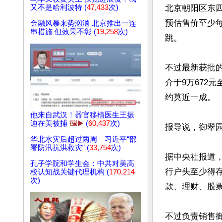
又不是哈利波特 (
47,433
次)
北京朝阳区东四
预估售价至少每
金融风暴来势汹汹 北京推出一连
串措施 但效果不彰 (
19,258
次)
跳。

不过最新获批的
介于9万672
约莫近一成。

他来自武汉！器官移植医生王振
迪在美被捕
🖼️▶️
(
60,437
次)
报导说，御翠
华北水灾后超过两周 习近平“部
署防汛抗洪救灾” (
33,754
次)
据中央社报道，
孔子学院和学生会：中共对美高
行户头至少得存
校认知战关键代理机构 (
170,214
次)
款、理财、股票
不过负责销售