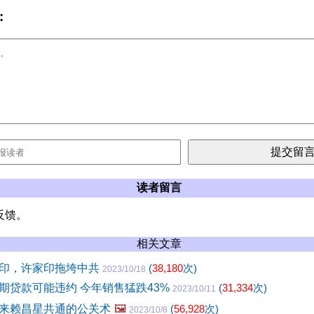
:
读者留言
反馈。
相关文章
印，许家印拖垮中共
(
38,180
次)
2023/10/18
期贷款可能违约 今年销售猛跌43%
(
31,334
次)
2023/10/11
来赖昌星共通的公关术
🖼️
(
56,928
次)
2023/10/8