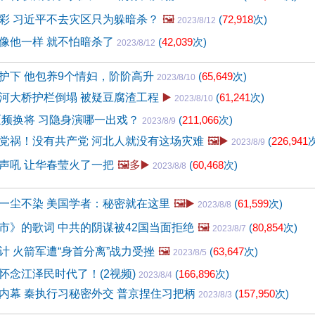
彩 习近平不去灾区只为躲暗杀？
🖼️
(
72,918
次)
2023/8/12
像他一样 就不怕暗杀了
(
42,039
次)
2023/8/12
护下 他包养9个情妇，阶阶高升
(
65,649
次)
2023/8/10
河大桥护栏倒塌 被疑豆腐渣工程
▶️
(
61,241
次)
2023/8/10
区频换将 习隐身演哪一出戏？
(
211,066
次)
2023/8/9
党祸！没有共产党 河北人就没有这场灾难
🖼️▶️
(
226,941
次
2023/8/9
声吼 让华春莹火了一把
🖼️多▶️
(
60,468
次)
2023/8/8
一尘不染 美国学者：秘密就在这里
🖼️▶️
(
61,599
次)
2023/8/8
市》的歌词 中共的阴谋被42国当面拒绝
🖼️
(
80,854
次)
2023/8/7
计 火箭军遭“身首分离”战力受挫
🖼️
(
63,647
次)
2023/8/5
怀念江泽民时代了！(2视频)
(
166,896
次)
2023/8/4
内幕 秦执行习秘密外交 普京捏住习把柄
(
157,950
次)
2023/8/3