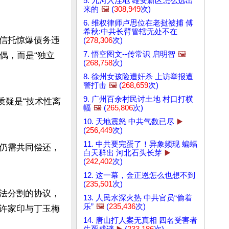
5. 九河入洼地 雄安新区怎么选出
来的
🖼️
(
308,949
次)
6. 维权律师卢思位在老挝被捕 傅
希秋:中共长臂管辖无处不在
信托惊爆债务违
(
278,306
次)
7. 悟空图文--传常识 启明智
🖼️
偶，而是“独立
(
268,758
次)
8. 徐州女孩险遭奸杀 上访举报遭
警打击
🖼️
(
268,659
次)
9. 广州百余村民讨土地 村口打横
质疑是“技术性离
幅
🖼️
(
265,806
次)
10. 天地震怒 中共气数已尽
▶️
(
256,449
次)
11. 中共要完蛋了！异象频现 蝙蝠
仍需共同偿还，
白天群出 河北石头长芽
▶️
(
242,402
次)
12. 这一幕，金正恩怎么也想不到
(
235,501
次)
法分割的协议，
13. 人民水深火热 中共官员“偷着
乐”
🖼️
(
235,436
次)
许家印与丁玉梅
14. 唐山打人案无真相 四名受害者
生死成谜
▶️
(
233,186
次)