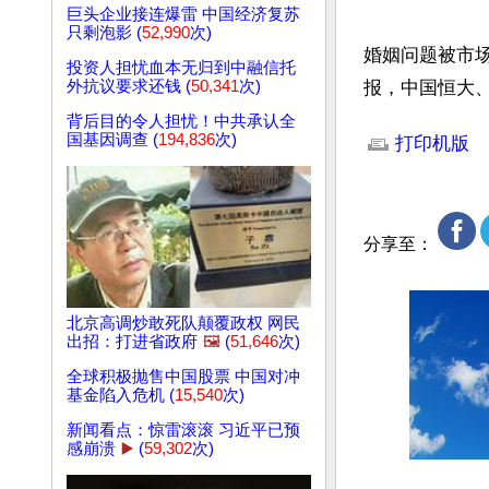
巨头企业接连爆雷 中国经济复苏
只剩泡影 (
52,990
次)
婚姻问题被市
投资人担忧血本无归到中融信托
外抗议要求还钱 (
50,341
次)
报，中国恒大、
文章网址: http://w
背后目的令人担忧！中共承认全
国基因调查 (
194,836
次)
打印机版
分享至：
北京高调炒敢死队颠覆政权 网民
出招：打进省政府
🖼️
(
51,646
次)
全球积极抛售中国股票 中国对冲
基金陷入危机 (
15,540
次)
新闻看点：惊雷滚滚 习近平已预
感崩溃
▶️
(
59,302
次)