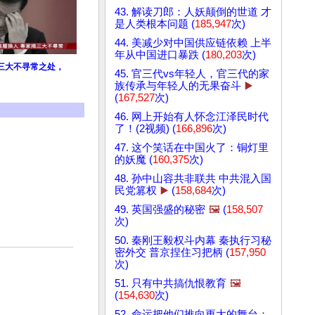
43. 解读刀郎：人妖颠倒的世道 才
是人类根本问题 (
185,947
次)
44. 美减少对中国供应链依赖 上半
年从中国进口暴跌 (
180,203
次)
三大不寻常之处，
45. 官三代vs年轻人，官三代的家
族传承与年轻人的无果奋斗
▶️
(
167,527
次)
46. 网上开始有人怀念江泽民时代
了！(2视频) (
166,896
次)
47. 这个笑话在中国火了：铜灯里
的妖魔 (
160,375
次)
48. 孙中山容共非联共 中共混入国
民党篡权
▶️
(
158,684
次)
49. 英国强盛的秘密
🖼️
(
158,507
次)
50. 秦刚王毅权斗内幕 秦执行习秘
密外交 普京捏住习把柄 (
157,950
次)
51. 只有中共搞仇恨教育
🖼️
(
154,630
次)
52. 命运把他们推向更大的舞台：