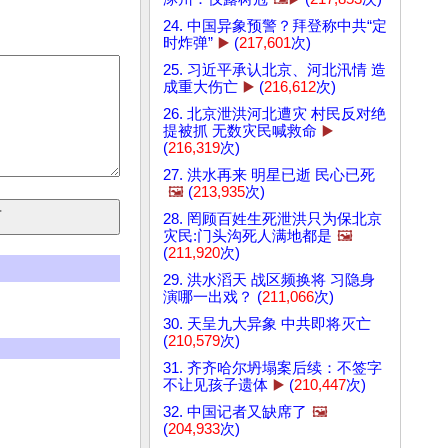
24. 中国异象预警？拜登称中共“定
时炸弹”
▶️
(
217,601
次)
25. 习近平承认北京、河北汛情 造
成重大伤亡
▶️
(
216,612
次)
26. 北京泄洪河北遭灾 村民反对绝
提被抓 无数灾民喊救命
▶️
(
216,319
次)
27. 洪水再来 明星已逝 民心已死
🖼️
(
213,935
次)
28. 罔顾百姓生死泄洪只为保北京
灾民:门头沟死人满地都是
🖼️
(
211,920
次)
29. 洪水滔天 战区频换将 习隐身
演哪一出戏？ (
211,066
次)
30. 天呈九大异象 中共即将灭亡
(
210,579
次)
31. 齐齐哈尔坍塌案后续：不签字
不让见孩子遗体
▶️
(
210,447
次)
32. 中国记者又缺席了
🖼️
(
204,933
次)