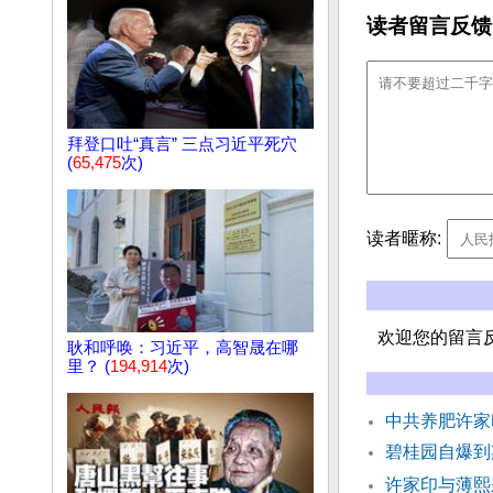
读者留言反馈
拜登口吐“真言” 三点习近平死穴
(
65,475
次)
读者暱称:
欢迎您的留言
耿和呼唤：习近平，高智晟在哪
里？ (
194,914
次)
中共养肥许家
碧桂园自爆到
许家印与薄熙