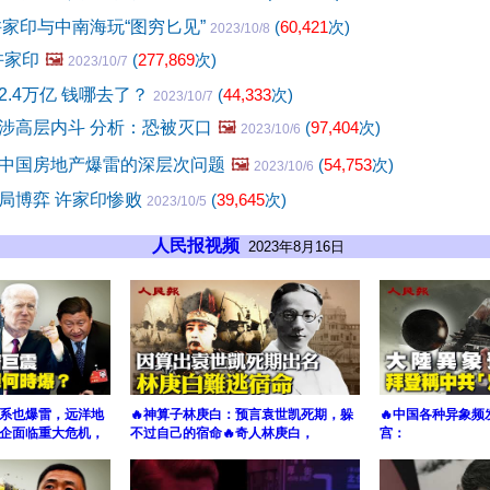
许家印与中南海玩“图穷匕见”
(
60,421
次)
2023/10/8
许家印
🖼️
(
277,869
次)
2023/10/7
.4万亿 钱哪去了？
(
44,333
次)
2023/10/7
涉高层内斗 分析：恐被灭口
🖼️
(
97,404
次)
2023/10/6
中国房地产爆雷的深层次问题
🖼️
(
54,753
次)
2023/10/6
局博弈 许家印惨败
(
39,645
次)
2023/10/5
人民报视频
2023年8月16日
植系也爆雷，远洋地
🔥神算子林庚白：预言袁世凯死期，躲
🔥中国各种异象频
企面临重大危机，
不过自己的宿命🔥奇人林庚白，
宫：