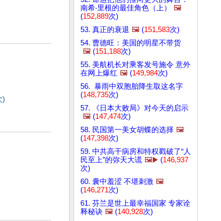
南希‧里根的最佳角色（上）
🖼️
(
152,889
次)
53. 真正的衰退
🖼️
(
151,583
次)
54. 曹德旺：美国的明星不带货
🖼️
(
151,188
次)
55. 美航机长对乘客发号施令 意外
在网上爆红
🖼️
(
149,984
次)
56. 暴雨中双胞胎降生取这名字
(
148,735
次)
)
57. 《日本大败局》对今天的启示
🖼️
(
147,474
次)
58. 民国第一美女胡蝶的选择
🖼️
(
147,398
次)
59. 中共高干病房和特权戳破了“人
民至上”的弥天大谎
🖼️▶️
(
146,937
次)
60. 囊中羞涩 不堪刺激
🖼️
(
146,271
次)
61. 芬兰是世上最幸福国家 专家诠
释秘诀
🖼️
(
140,928
次)