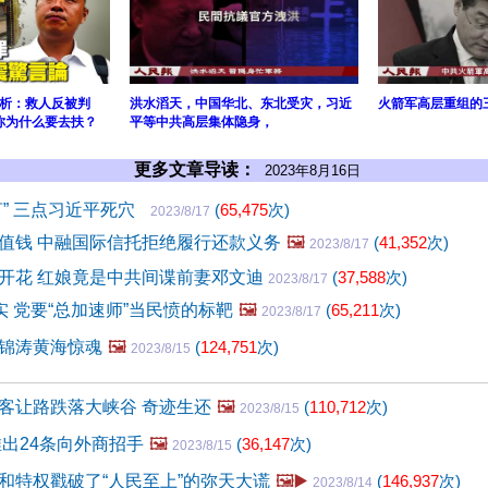
解析：救人反被判
洪水滔天，中国华北、东北受灾，习近
火箭军高层重组的
你为什么要去扶？
平等中共高层集体隐身，
更多文章导读：
2023年8月16日
言” 三点习近平死穴
(
65,475
次)
2023/8/17
值钱 中融国际信托拒绝履行还款义务
🖼️
(
41,352
次)
2023/8/17
开花 红娘竟是中共间谍前妻邓文迪
(
37,588
次)
2023/8/17
实 党要“总加速师”当民愤的标靶
🖼️
(
65,211
次)
2023/8/17
锦涛黄海惊魂
🖼️
(
124,751
次)
2023/8/15
客让路跌落大峡谷 奇迹生还
🖼️
(
110,712
次)
2023/8/15
推出24条向外商招手
🖼️
(
36,147
次)
2023/8/15
和特权戳破了“人民至上”的弥天大谎
🖼️▶️
(
146,937
次)
2023/8/14