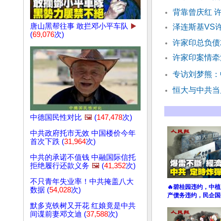
背靠曾庆红 
唐山黑帮往事 敢拦邓小平车队
▶️
泽连斯基VS
(
69,076
次)
许家印总负债2
许家印案情牵
专访刘梦熊：
恒大与中共当
中德国民性对比
🖼️
(
147,478
次)
中共政府托市无效 中国楼价今年
首次下跌 (
31,964
次)
中共的承诺不值钱 中融国际信托
拒绝履行还款义务
🖼️
(
41,352
次)
不只青年失业率！中共掩盖八大
🔥碧桂园违约，中
数据 (
54,028
次)
产债务违约，民企国
默多克铁树又开花 红娘竟是中共
间谍前妻邓文迪 (
37,588
次)