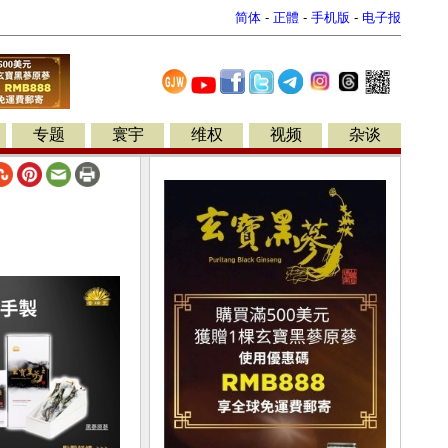
简体
-
正體
-
手机版
-
电子报
专题
寰宇
维权
视频
杂谈