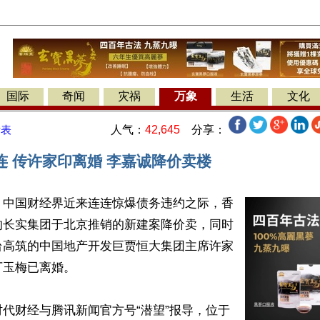
国际
奇闻
灾祸
万象
生活
文化
人气：
42,645
分享：
发表
连 传许家印离婚 李嘉诚降价卖楼
】中国财经界近来连连惊爆债务违约之际，香
的长实集团于北京推销的新建案降价卖，同时
台高筑的中国地产开发巨贾恒大集团主席许家
玉梅已离婚。

代财经与腾讯新闻官方号“潜望”报导，位于