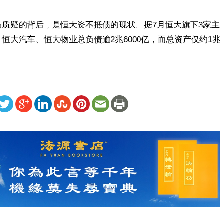
场质疑的背后，是恒大资不抵债的现状。据7月恒大旗下3家
恒大汽车、恒大物业总负债逾2兆6000亿，而总资产仅约1兆9
ww.renminbao.com/rmb/articles/2023/8/16/77229.html