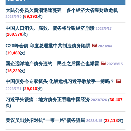
大陆公务员欠薪潮迅速蔓延 多个经济大省曝财政危机
(
69,193
次)
2023/9/30
中国人口消失、腐败、债务将导致经济崩溃
2023/9/17
(
209,376
次)
G20峰会前 印度总理批中共制造债务陷阱
🖼️
2023/9/4
(
19,489
次)
国企远洋地产债务违约 民企之后国企也爆雷
🖼️
2023/8/15
(
15,229
次)
中国债务令专家摇头 化解危机习近平敢放手一搏吗？
🖼️
(
29,016
次)
2023/7/31
习近平头很痛！地方债务正吞噬中国经济
(
30,467
2023/7/26
次)
美议员出妙招对抗“一带一路”债务骗局
(
23,118
次)
2023/6/15