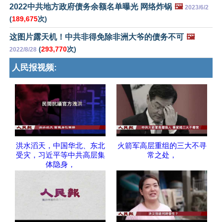
2022中共地方政府债务余额名单曝光 网络炸锅
🖼️
2023/6/2
(
189,675
次)
这图片露天机！中共非得免除非洲大爷的债务不可
🖼️
(
293,770
次)
2022/8/28
人民报视频:
洪水滔天，中国华北、东北
火箭军高层重组的三大不寻
受灾，习近平等中共高层集
常之处，
体隐身，