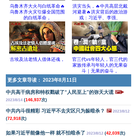
乌鲁木齐大火与白纸革命🔥
洪灾当头，🔥中共高层北戴
乌鲁木齐火灾引爆全国范围
河避暑🔥洪灾背后的政治游
的白纸革命，
戏：习近平、李强、
古埃及法老情人借体还魂，
官三代vs年轻人，官三代的
家族传承与年轻人的无果奋
斗｜无果的奋斗，
更多文章导读：
2023年8月11日
中共高干病房和特权戳破了“人民至上”的弥天大谎
🖼️▶️
(
146,937
次)
2023/8/14
中共内斗很精彩 习近平不去灾区只为躲暗杀？
🖼️
2023/8/12
(
72,918
次)
如果习近平能像他一样 就不怕暗杀了
(
42,039
次)
2023/8/12