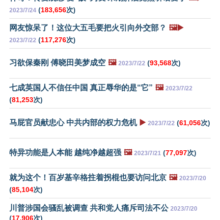
(
183,656
次)
2023/7/24
网友惊呆了！这位大五毛要把火引向外交部？
🖼️▶️
(
117,276
次)
2023/7/22
习欲保秦刚 傅晓田美梦成空
🖼️
(
93,568
次)
2023/7/22
七成英国人不信任中国 真正辱华的是“它”
🖼️
2023/7/22
(
81,253
次)
马屁官员献忠心 中共内部的权力危机
▶️
(
61,056
次)
2023/7/22
特异功能是人本能 越纯净越超强
🖼️
(
77,097
次)
2023/7/21
就为这个！百岁基辛格拄着拐棍也要访问北京
🖼️
2023/7/20
(
85,104
次)
川普涉国会骚乱被调查 共和党人痛斥司法不公
2023/7/20
(
17,906
次)