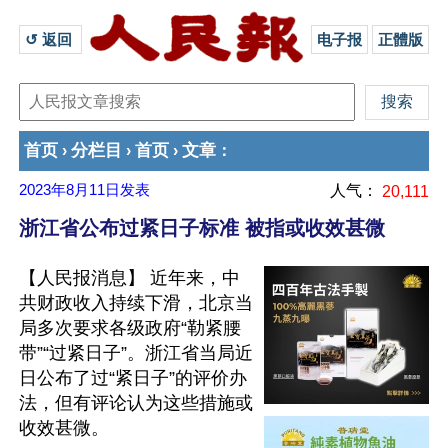
↺ 返回 
电子报
正體版
首页
分栏目
首页
文章
›
›
›
：
2023年8月11日
发表
人气：
20,111
浙江省公布过紧日子标准 被指或收效甚微
【人民报消息】 近年来，中
共财政收入持续下滑，北京当
局多次要求各级政府“勒紧腰
带”“过紧日子”。浙江省当局近
日公布了过“紧日子”的评价办
法，但有评论认为这些措施或
收效甚微。
