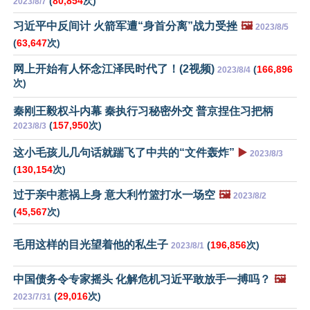
(
80,854
次)
2023/8/7
习近平中反间计 火箭军遭“身首分离”战力受挫
🖼️
2023/8/5
(
63,647
次)
网上开始有人怀念江泽民时代了！(2视频)
(
166,896
2023/8/4
次)
秦刚王毅权斗内幕 秦执行习秘密外交 普京捏住习把柄
(
157,950
次)
2023/8/3
这小毛孩儿几句话就踹飞了中共的“文件轰炸”
▶️
2023/8/3
(
130,154
次)
过于亲中惹祸上身 意大利竹篮打水一场空
🖼️
2023/8/2
(
45,567
次)
毛用这样的目光望着他的私生子
(
196,856
次)
2023/8/1
中国债务令专家摇头 化解危机习近平敢放手一搏吗？
🖼️
(
29,016
次)
2023/7/31