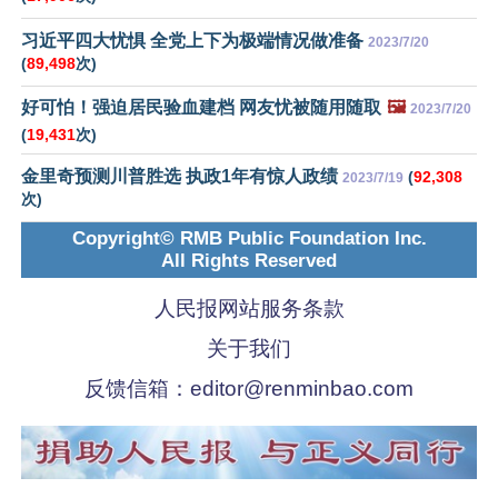
习近平四大忧惧 全党上下为极端情况做准备
2023/7/20
(
89,498
次)
好可怕！强迫居民验血建档 网友忧被随用随取
🖼️
2023/7/20
(
19,431
次)
金里奇预测川普胜选 执政1年有惊人政绩
(
92,308
2023/7/19
次)
Copyright© RMB Public Foundation Inc.
All Rights Reserved
人民报网站服务条款
关于我们
反馈信箱：
editor@renminbao.com