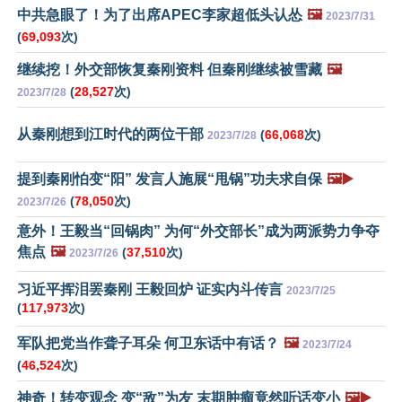
中共急眼了！为了出席APEC李家超低头认怂
🖼️
2023/7/31
(
69,093
次)
继续挖！外交部恢复秦刚资料 但秦刚继续被雪藏
🖼️
(
28,527
次)
2023/7/28
从秦刚想到江时代的两位干部
(
66,068
次)
2023/7/28
提到秦刚怕变“阳” 发言人施展“甩锅”功夫求自保
🖼️▶️
(
78,050
次)
2023/7/26
意外！王毅当“回锅肉” 为何“外交部长”成为两派势力争夺
焦点
🖼️
(
37,510
次)
2023/7/26
习近平挥泪罢秦刚 王毅回炉 证实内斗传言
2023/7/25
(
117,973
次)
军队把党当作聋子耳朵 何卫东话中有话？
🖼️
2023/7/24
(
46,524
次)
神奇！转变观念 变“敌”为友 末期肿瘤竟然听话变小
🖼️▶️