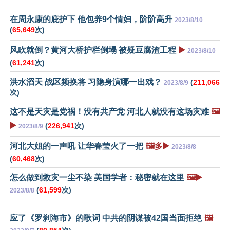
在周永康的庇护下 他包养9个情妇，阶阶高升
2023/8/10
(
65,649
次)
风吹就倒？黄河大桥护栏倒塌 被疑豆腐渣工程
▶️
2023/8/10
(
61,241
次)
洪水滔天 战区频换将 习隐身演哪一出戏？
(
211,066
2023/8/9
次)
这不是天灾是党祸！没有共产党 河北人就没有这场灾难
🖼️
▶️
(
226,941
次)
2023/8/9
河北大姐的一声吼 让华春莹火了一把
🖼️多▶️
2023/8/8
(
60,468
次)
怎么做到救灾一尘不染 美国学者：秘密就在这里
🖼️▶️
(
61,599
次)
2023/8/8
应了《罗刹海市》的歌词 中共的阴谋被42国当面拒绝
🖼️