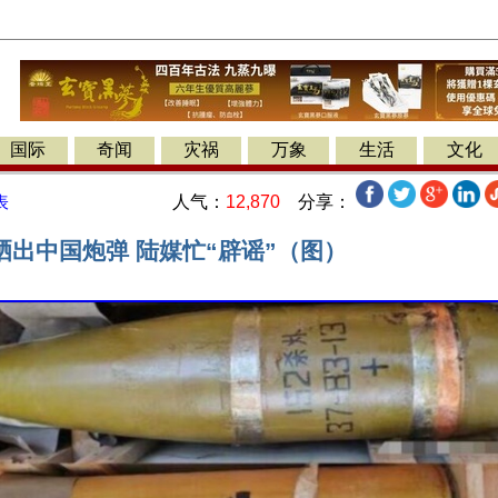
国际
奇闻
灾祸
万象
生活
文化
人气：
12,870
分享：
表
晒出中国炮弹 陆媒忙“辟谣”（图）