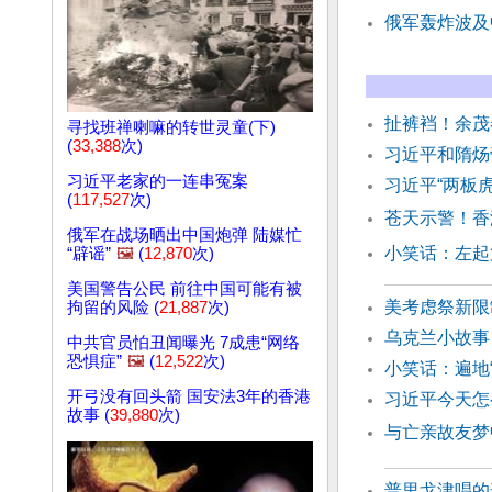
俄军轰炸波及
扯裤裆！余茂
寻找班禅喇嘛的转世灵童(下)
(
33,388
次)
习近平和隋炀
习近平老家的一连串冤案
习近平“两板
(
117,527
次)
苍天示警！香
俄军在战场晒出中国炮弹 陆媒忙
小笑话：左起
“辟谣”
🖼️
(
12,870
次)
美国警告公民 前往中国可能有被
美考虑祭新限
拘留的风险 (
21,887
次)
乌克兰小故事
中共官员怕丑闻曝光 7成患“网络
恐惧症”
🖼️
(
12,522
次)
小笑话：遍地
开弓没有回头箭 国安法3年的香港
习近平今天怎
故事 (
39,880
次)
与亡亲故友梦
普里戈津唱的