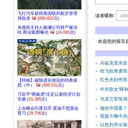
飞行汽车获得美国联邦航空管理
读者暱称:
局批准
🖼️
(
896,602
次)
央视前主持人杨澜公司财产被冻
结 商业版图曝光
🖼️
(
24,065
次)
欢迎您的留言
兵临克里米亚
纸飞机奇袭库
红色夫妇伤害
【特稿】破除进化假说的经典迷
思（中）
🖼️
(
489,531
次)
中共歌女“喀
习近平“两板虎”注定让新经济计划
乌克兰军情局
失败 (
31,385
次)
做给中国看？
上合峰会印度召开 莫迪不想面会
普习 (
29,796
次)
英媒大曝中共
以色列开出第