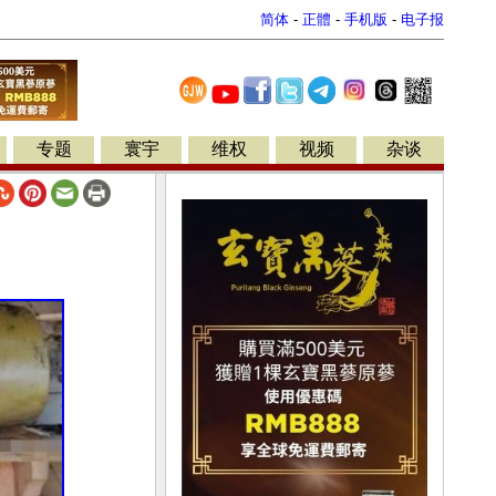
简体
-
正體
-
手机版
-
电子报
专题
寰宇
维权
视频
杂谈