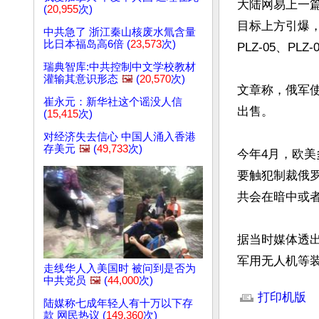
大陆网易上一
(
20,955
次)
目标上方引爆
中共急了 浙江秦山核废水氚含量
比日本福岛高6倍 (
23,573
次)
PLZ-05、PL
瑞典智库:中共控制中文学校教材
灌输其意识形态
🖼️
(
20,570
次)
文章称，俄军使
崔永元：新华社这个谣没人信
出售。

(
15,415
次)
对经济失去信心 中国人涌入香港
存美元
🖼️
(
49,733
次)
今年4月，欧
要触犯制裁俄
共会在暗中或者
据当时媒体透
军用无人机等
走线华人入美国时 被问到是否为
文章网址: http://w
中共党员
🖼️
(
44,000
次)
打印机版
陆媒称七成年轻人有十万以下存
款 网民热议 (
149,360
次)