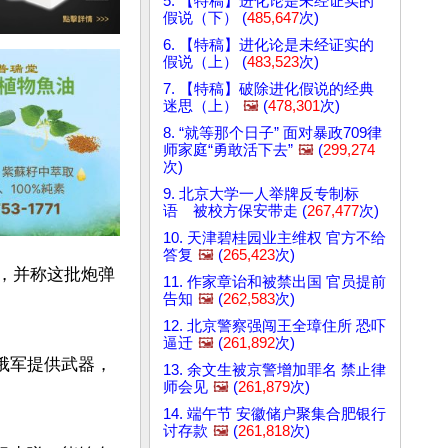
5. 【特稿】进化论是未经证实的
假说（下） (
485,647
次)
6. 【特稿】进化论是未经证实的
假说（上） (
483,523
次)
7. 【特稿】破除进化假说的经典
迷思（上）
🖼️
(
478,301
次)
8. “就等那个日子” 面对暴政709律
师家庭“勇敢活下去”
🖼️
(
299,274
次)
9. 北京大学一人举牌反专制标
语 被校方保安带走 (
267,477
次)
10. 天津碧桂园业主维权 官方不给
答复
🖼️
(
265,423
次)
”，并称这批炮弹
11. 作家章诒和被禁出国 官员提前
告知
🖼️
(
262,583
次)
12. 北京警察强闯王全璋住所 恐吓
逼迁
🖼️
(
261,892
次)
俄军提供武器，
13. 余文生被京警增加罪名 禁止律
师会见
🖼️
(
261,879
次)
14. 端午节 安徽储户聚集合肥银行
讨存款
🖼️
(
261,818
次)