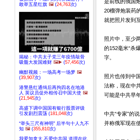
是前线的俄国炮
敢举五星红旗
🖼️
(
24,763
次)
20榴弹炮装药
就把照片发到互
照片中，至少
的152毫米“杀
揭秘：中共太子党三年疫情敲骨
字。

吸髓大发国难财
🖼️▶️
(
57,456
次)
幽默视频：一场高考一场梦
🖼️
照片也传到中国
(
39,907
次)
法称，现在中共
港警悬红通缉后再拘四名在地港
人 英议员促外相传召中国大使
🖼️
可能是中共早年
(
21,945
次)
高盛下调中国国有银行股票评级
引发剧烈震荡 (
181,048
次)
中共“专家”
并称俄军现在使
“举头三尺有神明” 后半句十人九不
知
🖼️
(
355,810
次)
我爱加拿大 不爱中共国 道理在此