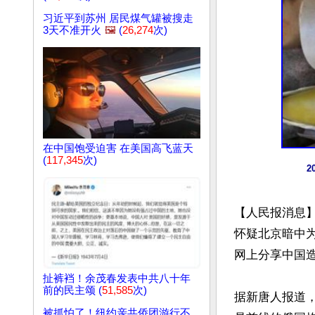
习近平到苏州 居民煤气罐被搜走
3天不准开火
🖼️
(
26,274
次)
在中国饱受迫害 在美国高飞蓝天
(
117,345
次)
【人民报消息
怀疑北京暗中
网上分享中国造
扯裤裆！余茂春发表中共八十年
前的民主颂 (
51,585
次)
据新唐人报道
被抓怕了！纽约亲共侨团游行不