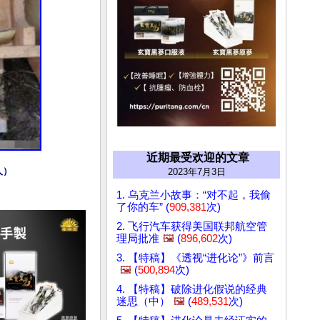
近期最受欢迎的文章
人）
2023年7月3日
1. 乌克兰小故事：“对不起，我偷
了你的车” (
909,381
次)
2. 飞行汽车获得美国联邦航空管
理局批准
🖼️
(
896,602
次)
3. 【特稿】《透视“进化论”》前言
🖼️
(
500,894
次)
4. 【特稿】破除进化假说的经典
迷思（中）
🖼️
(
489,531
次)