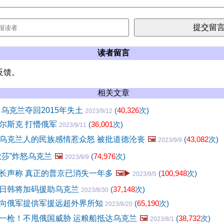
读者留言
反馈。
相关文章
 乌克兰夺回2015年失土
(
40,326
次)
2023/9/12
尔斯克 打懵俄军
(
36,001
次)
2023/9/11
乌克兰人的民族感情惹众怒 被批道德沦丧
🖼️
(
43,082
次)
2023/9/9
秋莎”炸怒乌克兰
🖼️
(
74,976
次)
2023/9/9
长声称 真正的普京已消失一年多
🖼️▶️
(
100,948
次)
2023/9/5
日韩将加码援助乌克兰
(
37,148
次)
2023/8/30
向俄军提供军援远超外界所知
(
65,190
次)
2023/8/20
一枪！不甩俄国威胁 运粮船抵达乌克兰
🖼️
(
38,732
次)
2023/8/1