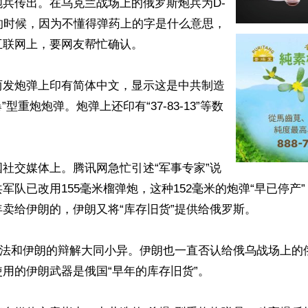
兵传出。在乌克兰战场上的俄罗斯炮兵为D-
的时候，因为不懂得弹药上的字是什么意思，
联网上，要网友帮忙确认。

两发炮弹上印有简体中文，显示这是中共制造
爆”型重炮炮弹。炮弹上还印有“37-83-13”等数
社交媒体上。腾讯网急忙引述“军事专家”说
军队已改用155毫米榴弹炮，这种152毫米的炮弹“早已停产
卖给伊朗的，伊朗又将“库存旧货”提供给俄罗斯。

的说法和伊朗的辩解大同小异。伊朗也一直否认给俄乌战场上的
用的伊朗武器是俄国“早年的库存旧货”。
