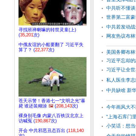
中共听不懂谈
世界第二富豪
中共若发动战
寻找班禅喇嘛的转世灵童(上)
(
35,201
次)
网友热议布林
中俄友谊的小船要翻了 习近平失
算了？ (
22,377
次)
美国务卿布林
习近平忘却
习近平让全世
私人医生李志
中共缺啥 新
苍天示警！香港七一“文明之光”暴
毙 谁还装糊涂
🖼️
(
208,143
次)
今年画风大不
裸身别毛像 内蒙八百铁汉北京上
“上海石库门
访喊冤 (
190,867
次)
小笑话：想当
开会 中共邪恶丑态百出 (
118,140
次)