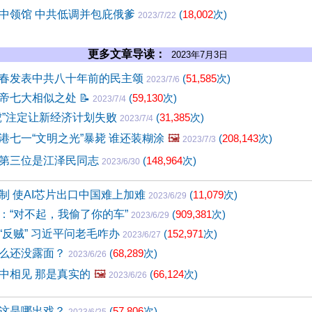
中领馆 中共低调并包庇俄爹
(
18,002
次)
2023/7/22
更多文章导读：
2023年7月3日
春发表中共八十年前的民主颂
(
51,585
次)
2023/7/6
帝七大相似之处
📝
(
59,130
次)
2023/7/4
虎”注定让新经济计划失败
(
31,385
次)
2023/7/4
港七一“文明之光”暴毙 谁还装糊涂
🖼️
(
208,143
次)
2023/7/3
第三位是江泽民同志
(
148,964
次)
2023/6/30
制 使AI芯片出口中国难上加难
(
11,079
次)
2023/6/29
：“对不起，我偷了你的车”
(
909,381
次)
2023/6/29
“反贼” 习近平问老毛咋办
(
152,971
次)
2023/6/27
么还没露面？
(
68,289
次)
2023/6/26
中相见 那是真实的
🖼️
(
66,124
次)
2023/6/26
这是哪出戏？
(
57,806
次)