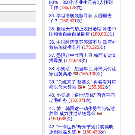
80%！350名毕业生只有2人找到
工作 (
185,128
次)
34. 泰坦潜艇残骸寻获 人哪里去
了？ (
182,901
次)
35. 极端天气加上农田萎缩 冲击中
国粮食自给自足目标 (
180,031
次)
36. 中国经济复苏停滞不前 政府补
救措施捉襟见肘 (
179,329
次)
37. 恐惧让中共再出丑 梅西专访直
播爆笑 (
172,649
次)
38. 小笑话：想当年 江泽民为何让
宋祖英离婚
🖼️
(
165,108
次)
39. “总统来了 蔡英文” 再看看对岸
那头伟大领袖
🖼️▶️
(
155,582
次)
40. 小笑话：遍地“反贼” 习近平问
老毛咋办 (
152,971
次)
41. 赞！韩国这一动作勇气与智慧
并举 威力胜过萨德导弹
🖼️
(
150,688
次)
42. “干净世界”母亲节短片奖揭晓
原创歌赢头奖
▶️
(
150,439
次)