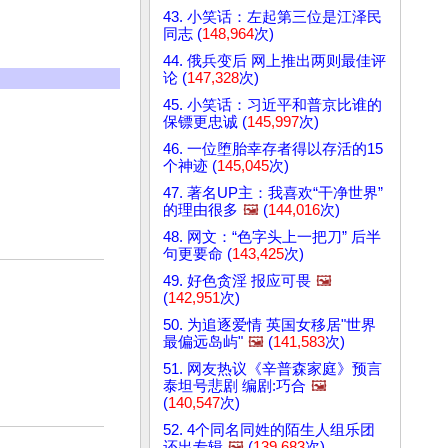
43. 小笑话：左起第三位是江泽民
同志 (
148,964
次)
44. 俄兵变后 网上推出两则最佳评
论 (
147,328
次)
45. 小笑话：习近平和普京比谁的
保镖更忠诚 (
145,997
次)
46. 一位堕胎幸存者得以存活的15
个神迹 (
145,045
次)
47. 著名UP主：我喜欢“干净世界”
的理由很多
🖼️
(
144,016
次)
48. 网文：“色字头上一把刀” 后半
句更要命 (
143,425
次)
49. 好色贪淫 报应可畏
🖼️
(
142,951
次)
50. 为追逐爱情 英国女移居"世界
最偏远岛屿"
🖼️
(
141,583
次)
51. 网友热议《辛普森家庭》预言
泰坦号悲剧 编剧:巧合
🖼️
(
140,547
次)
52. 4个同名同姓的陌生人组乐团
还出专辑
🖼️
(
139,683
次)