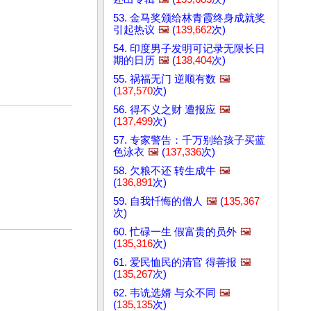
53. 金马奖颁给林青霞终身成就奖
引起热议
🖼️
(
139,662
次)
54. 印度男子发明可记录无限长日
期的日历
🖼️
(
138,404
次)
55. 祸福无门 逆顺有数
🖼️
(
137,570
次)
56. 得不义之财 遭报应
🖼️
(
137,499
次)
57. 专家警告：千万别给孩子买蓝
色泳衣
🖼️
(
137,336
次)
58. 欠粮不还 转生成牛
🖼️
(
136,891
次)
59. 自我忏悔的僧人
🖼️
(
135,367
次)
60. 忙碌一生 假富贵的员外
🖼️
(
135,316
次)
61. 爱民恤民的清官 得善报
🖼️
(
135,267
次)
62. 韦诜选婿 与众不同
🖼️
(
135,135
次)