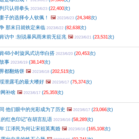
2023/6/25
判只认得拳头
(
22,400
次)
2023/6/23
妻子的选择令人钦佩！
🖼️
(
24,348
次)
2023/6/23
争 那末日就铁定来临
(
82,638
次)
2023/6/22
肯访中 :别说暴风雨来前无征兆
🖼️
(
23,531
次)
2023/6/21
肯48小时旋风式访华白搭
(
20,453
次)
2023/6/20
的故事
(
38,149
次)
2023/6/19
界都翻烙饼
🖼️
(
202,519
次)
2023/6/18
绥泄露毛的最大嗜好
🖼️
(
75,374
次)
2023/6/17
华网补啥
🖼️
(
25,359
次)
2023/6/17
同 他们眼中的光彩成为了历史
🖼️
(
23,066
次)
2023/6/17
里的红色印记”在胡言乱语
(
58,289
次)
2023/6/16
年 江泽民为何让宋祖英离婚
🖼️
(
165,108
次)
2023/6/16