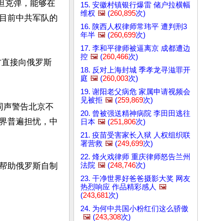
坦克弹，能够在
15. 安徽村镇银行爆雷 储户拉横幅
维权
🖼️
(
260,895
次)
目前中共军队的
16. 陕西人权律师常玮平 遭判刑3
年半
🖼️
(
260,699
次)
17. 李和平律师被逼离京 成都遭边
控
🖼️
(
260,466
次)
方直接向俄罗斯
18. 反对上海封城 季孝龙寻滋罪开
庭
🖼️
(
260,003
次)
19. 谢阳老父病危 家属申请视频会
见被拒
🖼️
(
259,869
次)
同声警告北京不
20. 曾被强送精神病院 李田田逃往
界普遍担忧，中
日本
🖼️
(
251,806
次)
21. 疫苗受害家长入狱 人权组织联
署营救
🖼️
(
249,699
次)
22. 烽火戏律师 重庆律师怒告兰州
法院
🖼️
(
248,746
次)
帮助俄罗斯自制
23. 干净世界好爸爸摄影大奖 网友
热烈响应 作品精彩感人
🖼️
(
243,681
次)
24. 为何中共国小粉红们这么骄傲
🖼️
(
243,308
次)