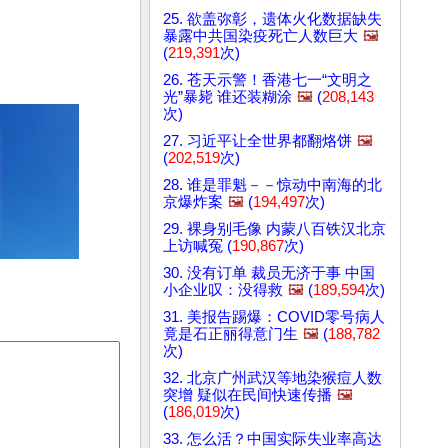
25. 欲盖弥彰，遗体火化数据缺失
暴露中共国染疫死亡人数巨大
🖼️
(
219,391
次)
26. 苍天示警！香港七一“文明之
光”暴毙 谁还装糊涂
🖼️
(
208,143
次)
27. 习近平让全世界都翻烙饼
🖼️
(
202,519
次)
28. 谁是罪魁－－惊动中南海的北
京爆炸案
🖼️
(
194,497
次)
29. 裸身别毛像 内蒙八百铁汉北京
上访喊冤 (
190,867
次)
30. 没有订单 裁员无济于事 中国
小企业叹：没得救
🖼️
(
189,594
次)
31. 美报告踢爆：COVID零号病人
竟是石正丽得意门生
🖼️
(
188,782
次)
32. 北京广州武汉等地染猴痘人数
突增 疑似在民间快速传播
🖼️
(
186,019
次)
33. 怎么活？中国实际失业率高达