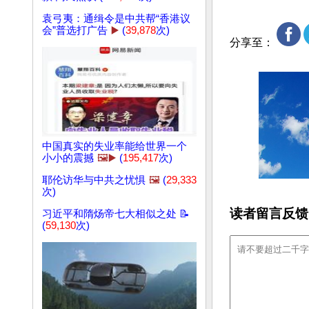
袁弓夷：通缉令是中共帮“香港议
会”普选打广告
▶️
(
39,878
次)
分享至：
中国真实的失业率能给世界一个
小小的震撼
🖼️▶️
(
195,417
次)
耶伦访华与中共之忧惧
🖼️
(
29,333
次)
读者留言反馈
习近平和隋炀帝七大相似之处 📝
(
59,130
次)