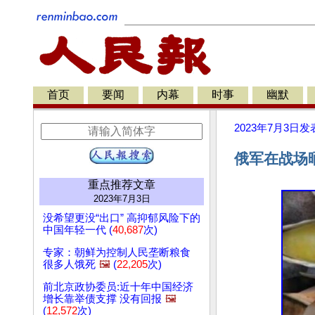
首页
要闻
内幕
时事
幽默
2023年7月3日
发
俄军在战场
重点推荐文章
2023年7月3日
没希望更没“出口” 高抑郁风险下的
中国年轻一代 (
40,687
次)
专家：朝鲜为控制人民垄断粮食
很多人饿死
🖼️
(
22,205
次)
前北京政协委员:近十年中国经济
增长靠举债支撑 没有回报
🖼️
(
12,572
次)