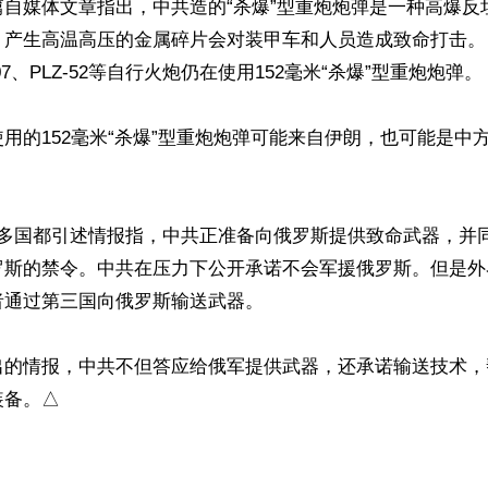
篇自媒体文章指出，中共造的“杀爆”型重炮炮弹是一种高爆反
，产生高温高压的金属碎片会对装甲车和人员造成致命打击。
Z-07、PLZ-52等自行火炮仍在使用152毫米“杀爆”型重炮炮弹。

用的152毫米“杀爆”型重炮炮弹可能来自伊朗，也可能是中
美多国都引述情报指，中共正准备向俄罗斯提供致命武器，并
罗斯的禁令。中共在压力下公开承诺不会军援俄罗斯。但是外
通过第三国向俄罗斯输送武器。

出的情报，中共不但答应给俄军提供武器，还承诺输送技术，
装备。△
ww.renminbao.com/rmb/articles/2023/7/4/76621.html