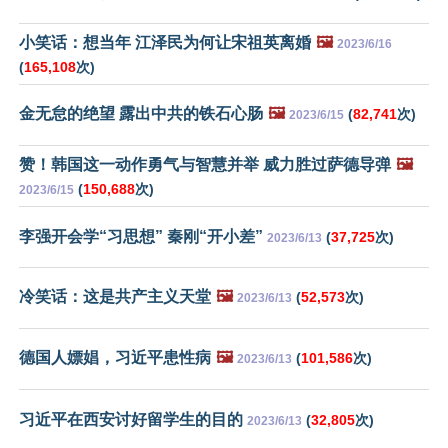
小笑话：想当年 江泽民为何让宋祖英离婚
🖼️
2023/6/16
(
165,108
次)
金无怠的绝望 露出中共的铁石心肠
🖼️
(
82,741
次)
2023/6/15
赞！韩国这一动作勇气与智慧并举 威力胜过萨德导弹
🖼️
(
150,688
次)
2023/6/15
李强开会学“习思想” 秦刚“开小差”
(
37,725
次)
2023/6/13
冷笑话：这是共产主义天堂
🖼️
(
52,573
次)
2023/6/13
德国人嫖娼，习近平患性病
🖼️
(
101,586
次)
2023/6/13
习近平在西安讨好留学生的目的
(
32,805
次)
2023/6/13