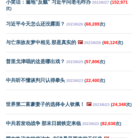
小笑话：遍地“反贼” 习近平问老毛咋办
(
152,971
2023/6/27
次)
习近平今天怎么还没露面？
(
68,289
次)
2023/6/26
与亡亲故友梦中相见 那是真实的
🖼️
(
66,124
次)
2023/6/26
普里戈津唱的这是哪出戏？
(
57,806
次)
2023/6/25
中共听不懂谈判只认得拳头
(
22,400
次)
2023/6/23
世界第二富豪妻子的选择令人钦佩！
🖼️
(
24,348
次)
2023/6/23
中共若发动战争 那末日就铁定来临
(
82,638
次)
2023/6/22