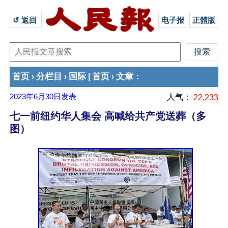
↺ 返回 
电子报
正體版
首页
分栏目
国际
首页
文章
›
›
|
›
：
2023年6月30日
发表
人气：
22,233
七一前纽约华人集会 高喊给共产党送葬（多
图）