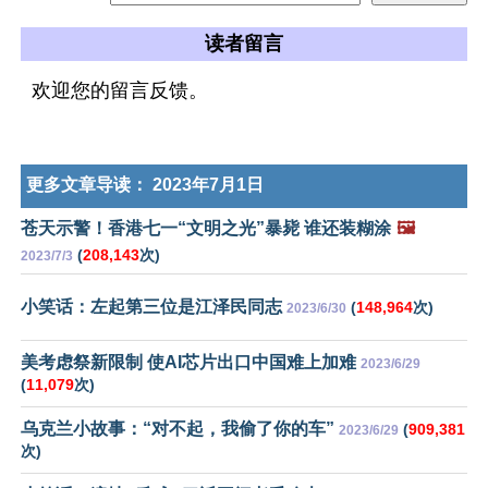
读者留言
欢迎您的留言反馈。
更多文章导读：
2023年7月1日
苍天示警！香港七一“文明之光”暴毙 谁还装糊涂
🖼️
(
208,143
次)
2023/7/3
小笑话：左起第三位是江泽民同志
(
148,964
次)
2023/6/30
美考虑祭新限制 使AI芯片出口中国难上加难
2023/6/29
(
11,079
次)
乌克兰小故事：“对不起，我偷了你的车”
(
909,381
2023/6/29
次)