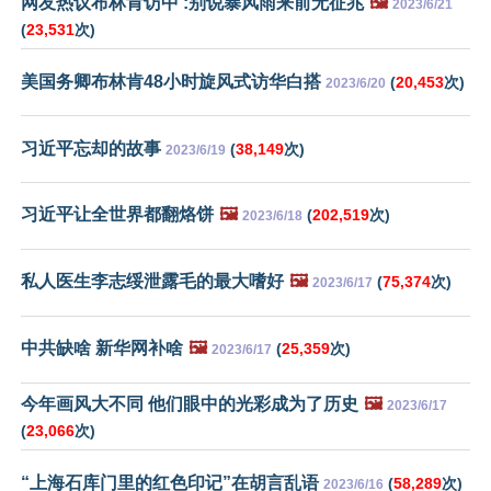
网友热议布林肯访中 :别说暴风雨来前无征兆
🖼️
2023/6/21
(
23,531
次)
美国务卿布林肯48小时旋风式访华白搭
(
20,453
次)
2023/6/20
习近平忘却的故事
(
38,149
次)
2023/6/19
习近平让全世界都翻烙饼
🖼️
(
202,519
次)
2023/6/18
私人医生李志绥泄露毛的最大嗜好
🖼️
(
75,374
次)
2023/6/17
中共缺啥 新华网补啥
🖼️
(
25,359
次)
2023/6/17
今年画风大不同 他们眼中的光彩成为了历史
🖼️
2023/6/17
(
23,066
次)
“上海石库门里的红色印记”在胡言乱语
(
58,289
次)
2023/6/16