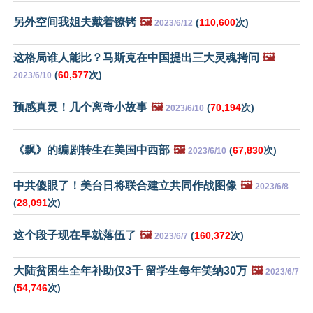
另外空间我姐夫戴着镣铐
🖼️
(
110,600
次)
2023/6/12
这格局谁人能比？马斯克在中国提出三大灵魂拷问
🖼️
(
60,577
次)
2023/6/10
预感真灵！几个离奇小故事
🖼️
(
70,194
次)
2023/6/10
《飘》的编剧转生在美国中西部
🖼️
(
67,830
次)
2023/6/10
中共傻眼了！美台日将联合建立共同作战图像
🖼️
2023/6/8
(
28,091
次)
这个段子现在早就落伍了
🖼️
(
160,372
次)
2023/6/7
大陆贫困生全年补助仅3千 留学生每年笑纳30万
🖼️
2023/6/7
(
54,746
次)