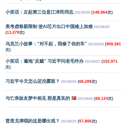
小笑话：左起第三位是江泽民同志
(
148,964
次)
2023/6/30
美考虑祭新限制 使AI芯片出口中国难上加难
2023/6/29
(
11,079
次)
乌克兰小故事：“对不起，我偷了你的车”
(
909,381
2023/6/29
次)
小笑话：遍地“反贼” 习近平问老毛咋办
(
152,971
2023/6/27
次)
习近平今天怎么还没露面？
(
68,289
次)
2023/6/26
与亡亲故友梦中相见 那是真实的
🖼️
(
66,124
次)
2023/6/26
普里戈津唱的这是哪出戏？
(
57,806
次)
2023/6/25