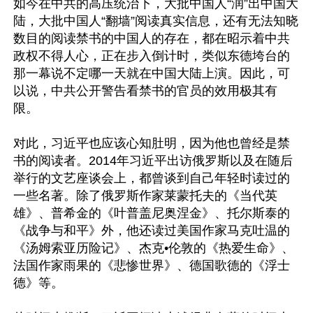
如今在中共的高压统治下，大批中国人“润”出中国大
陆，大批中国人“翻墙”阅读真实信息，还有无法知晓
数目的阅读禁书的中国人的存在，都在昭示着中共
政权不得人心，正在步入倒计时，类似东德垮台的
那一幕说不定哪一天就在中国大陆上演。因此，可
以说，中共公开警告看禁书的官员的效用极其有
限。

对此，习近平也应该心知肚明，因为他也曾经是禁
书的阅读者。2014年习近平出访俄罗斯以及在随后
举行的文艺座谈会上，都曾谈到自己年轻时读过的
一些名著。除了俄罗斯作家莱蒙托夫的《当代英
雄》、普希金的《叶普盖尼奥涅金》、托尔斯泰的
《战争与和平》外，他还读过美国作家马克吐温的
《汤姆索亚历险记》、杰克•伦敦的《热爱生命》、
法国作家雨果的《悲惨世界》、德国歌德的《浮士
德》等。
