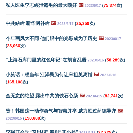
私人医生李志绥泄露毛的最大嗜好
🖼️
(
75,374
次)
2023/6/17
中共缺啥 新华网补啥
🖼️
(
25,359
次)
2023/6/17
今年画风大不同 他们眼中的光彩成为了历史
🖼️
2023/6/17
(
23,066
次)
“上海石库门里的红色印记”在胡言乱语
(
58,289
次)
2023/6/16
小笑话：想当年 江泽民为何让宋祖英离婚
🖼️
2023/6/16
(
165,108
次)
金无怠的绝望 露出中共的铁石心肠
🖼️
(
82,741
次)
2023/6/15
赞！韩国这一动作勇气与智慧并举 威力胜过萨德导弹
🖼️
(
150,688
次)
2023/6/15
李强开会学“习思想” 秦刚“开小差”
(
37,725
次)
2023/6/13