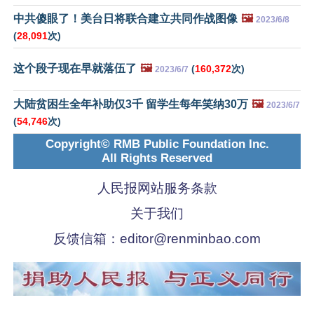
中共傻眼了！美台日将联合建立共同作战图像
🖼️
2023/6/8
(
28,091
次)
这个段子现在早就落伍了
🖼️
(
160,372
次)
2023/6/7
大陆贫困生全年补助仅3千 留学生每年笑纳30万
🖼️
2023/6/7
(
54,746
次)
Copyright© RMB Public Foundation Inc.
All Rights Reserved
人民报网站服务条款
关于我们
反馈信箱：
editor@renminbao.com