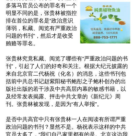
多落马官员公布的罪名有一个
明显不同的是，张贵林被指控
排在首位的罪名是“政治意识
薄弱，私藏、阅览有严重政治
问题的书刊”，然后才是收受
贿赂等罪名。

张贵林究竟私藏、阅览了哪些有“严重政治问题的书
刊”，引起了人们的好奇和关注。根据大纪元披露的
来自北京官二代杨祝（化名）的消息，这些书刊包
括前中共总书记赵紫阳秘书鲍彤之子鲍朴创办的出
版社出版的若干涉及中共高层内幕的敏感书籍，以
及经常发表揭露、抨击中共文章的《新纪元》周
刊。张贵林被发现，是因为“有人举报”。

是否中共高官中只有张贵林一人在阅读有所谓严重
政治问题的书刊？显然不是。杨祝表示这样的中共
官员太多了，“我们自己家里都有的是。北京这边我