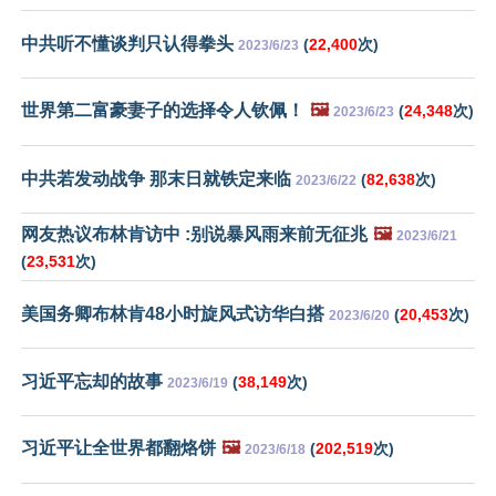
中共听不懂谈判只认得拳头
(
22,400
次)
2023/6/23
世界第二富豪妻子的选择令人钦佩！
🖼️
(
24,348
次)
2023/6/23
中共若发动战争 那末日就铁定来临
(
82,638
次)
2023/6/22
网友热议布林肯访中 :别说暴风雨来前无征兆
🖼️
2023/6/21
(
23,531
次)
美国务卿布林肯48小时旋风式访华白搭
(
20,453
次)
2023/6/20
习近平忘却的故事
(
38,149
次)
2023/6/19
习近平让全世界都翻烙饼
🖼️
(
202,519
次)
2023/6/18