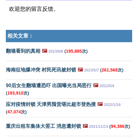
欢迎您的留言反馈。
相关文章：
翻墙看到的真相
🖼️
(
195,885
次)
2023/9/8
海南征地爆冲突 村民死讯被封锁
🖼️
(
261,568
次)
2023/5/7
90后女生翻墙遭恐吓 出国曝光当局恶行
🖼️
2022/5/4
(
193,910
次)
应对疫情封锁 天津男囤货堪比超市登热搜
🖼️
2022/1/16
(
47,074
次)
重庆出租车集体大罢工 消息遭封锁
🖼️
(
94,386
次)
2021/11/14