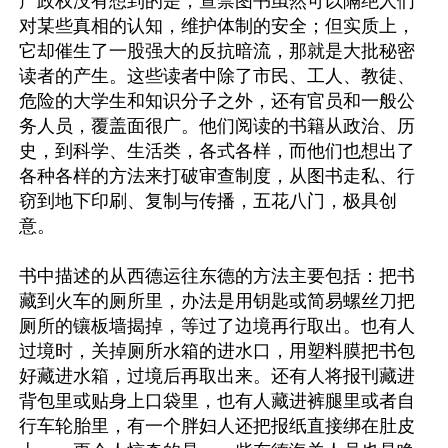
产政权没有想到的是，查禁图书虽然可以隔绝人们
对某些真相的认知，维护体制的安全；但实质上，
它却催生了一股强大的反抗暗流，那就是大批秘密
读者的产生。这些读者中除了市民、工人、教徒、
危险的大学生和知识分子之外，还有官员和一般公
务人员，覆盖面很广。他们阅读的书籍从政治、历
史，到科学、生活类，各式各样，而他们也想出了
各种各样的方法来打破审查制度，从图书走私、行
窃到地下印刷、复制与传播，五花八门，极具创
意。

书中描述的从西德运往东德的方法主要包括：把书
藏到火车的厕所里，办法是用钥匙或简易螺丝刀把
厕所的镶板墙揭掉，等过了边境再行取出。也有人
过境时，关掉厕所水箱的进水口，用塑料膜把书包
好藏进水箱，过境后再取出来。还有人将报刊藏进
背包里或贴身上口袋里，也有人藏进裤腿里或者自
行车轮胎里，有一个胖妇人还把报纸直接绑在肚皮