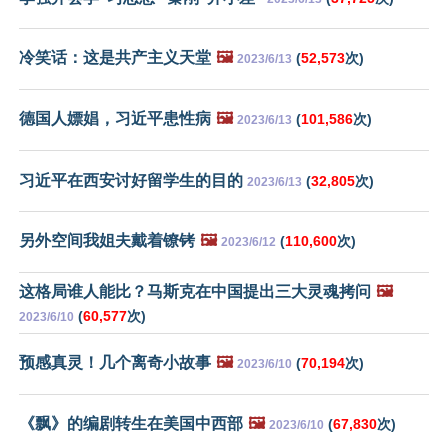
冷笑话：这是共产主义天堂
🖼️
(
52,573
次)
2023/6/13
德国人嫖娼，习近平患性病
🖼️
(
101,586
次)
2023/6/13
习近平在西安讨好留学生的目的
(
32,805
次)
2023/6/13
另外空间我姐夫戴着镣铐
🖼️
(
110,600
次)
2023/6/12
这格局谁人能比？马斯克在中国提出三大灵魂拷问
🖼️
(
60,577
次)
2023/6/10
预感真灵！几个离奇小故事
🖼️
(
70,194
次)
2023/6/10
《飘》的编剧转生在美国中西部
🖼️
(
67,830
次)
2023/6/10