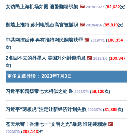
女访民上海机场如厕 遭警翻墙绑架
🖼️
(
82,632
次)
2019/11/27
翻墙上推特 苏州电视台高官被撤职
🖼️
(
95,919
次)
2019/4/16
中共网控延伸 再有推特网民翻墙获罪
🖼️
(
100,334
2019/4/1
次)
2名回不去的外星人 美国对外封锁消息
🖼️
(
109,347
2019/1/6
次)
更多文章导读：
2023年7月3日
习近平和隋炀帝七大相似之处 📝
(
59,130
次)
2023/7/4
习近平“两板虎”注定让新经济计划失败
(
31,385
次)
2023/7/4
苍天示警！香港七一“文明之光”暴毙 谁还装糊涂
🖼️
(
208,143
次)
2023/7/3