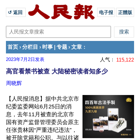
↺ 返回 
电子报
正體版
首页
分栏目
时事
专题
文章
›
›
|
›
：
2023年7月2日
发表
人气：
115,122
高官看禁书被查 大陆秘密读者知多少
周晓辉
【人民报消息】据中共北京市
纪委监委网站6月25日的消
息，去年11月被查的北京市
国有资产监督管理委员会原主
任张贵林因“严重违纪违法”，
被开除党籍和公职。与以往诸