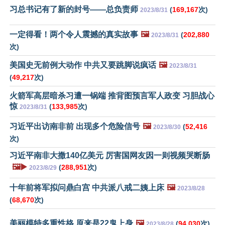
习总书记有了新的封号——总负责师
(
169,167
次)
2023/8/31
一定得看！两个令人震撼的真实故事
🖼️
(
202,880
2023/8/31
次)
美国史无前例大动作 中共又要跳脚说疯话
🖼️
2023/8/31
(
49,217
次)
火箭军高层暗杀习遭一锅端 推背图预言军人政变 习胆战心
惊
(
133,985
次)
2023/8/31
习近平出访南非前 出现多个危险信号
🖼️
(
52,416
2023/8/30
次)
习近平南非大撒140亿美元 厉害国网友因一则视频哭断肠
🖼️▶️
(
288,951
次)
2023/8/29
十年前将军拟问鼎白宫 中共派八戒二姨上床
🖼️
2023/8/28
(
68,670
次)
美丽模特多重性格 原来是22鬼上身
🖼️
(
94,030
次)
2023/8/28