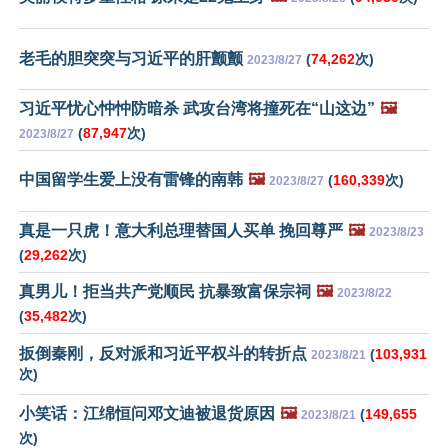
老毛的胆突突与习近平的肝颤颤
(
74,262
次)
2023/8/27
习近平忧心忡忡防暗杀 武攻台湾将撞死在“山这边”
🖼️
(
87,947
次)
2023/8/27
中国留学生爱上没有雷锋的南韩
🖼️
(
160,339
次)
2023/8/27
真是一只虎！意大利总理替国人买单 挽回尊严
🖼️
2023/8/23
(
29,262
次)
真男儿！拒当共产党顺民 抗暴致富保宗祠
🖼️
2023/8/22
(
35,482
次)
扳倒秦刚，反对派和习近平权斗的转折点
(
103,931
2023/8/21
次)
小笑话：江绵恒问邓文迪被退货原因
🖼️
(
149,655
2023/8/21
次)