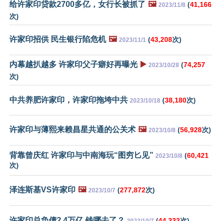
给许家印贷款2700多亿，女行长被抓了
🖼️
(
41,166
2023/11/8
次)
许家印招供 民生银行陷危机
🖼️
(
43,208
次)
2023/11/1
内幕越扒越多 许家印父子癖好再曝光
▶️
(
74,257
2023/10/28
次)
中共养肥许家印，许家印拖垮中共
(
38,180
次)
2023/10/18
许家印与薄熙来赖昌星共通的公关术
🖼️
(
56,928
次)
2023/10/8
背靠曾庆红 许家印与中南海玩“图穷匕见”
(
60,421
2023/10/8
次)
泽连斯基VS许家印
🖼️
(
277,872
次)
2023/10/7
许家印总负债2.4万亿 钱哪去了？
(
44,333
次)
2023/10/7