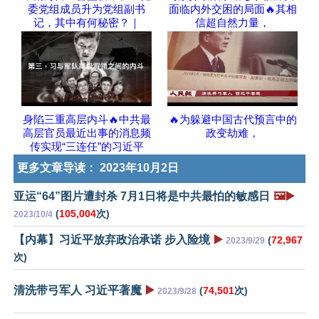
委党组成员升为党组副书
面临内外交困的局面🔥其相
记，其中有何秘密？｜
信超自然力量，
身陷三重高层内斗🔥中共最
🔥为躲避中国古代预言中的
高层官员最近出事的消息频
政变劫难，
传实现“三连任”的习近平
更多文章导读：
2023年10月2日
亚运“64”图片遭封杀 7月1日将是中共最怕的敏感日
🖼️▶️
(
105,004
次)
2023/10/4
【内幕】习近平放弃政治承诺 步入险境
▶️
(
72,967
2023/9/29
次)
清洗带弓军人 习近平著魔
▶️
(
74,501
次)
2023/9/28