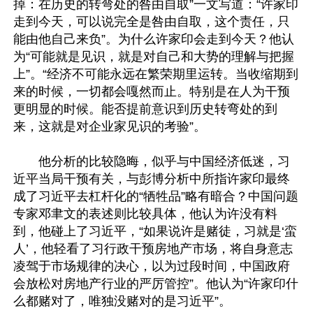
掉：在历史的转弯处的咎由自取”一文写道：“许家印
走到今天，可以说完全是咎由自取，这个责任，只
能由他自己来负”。为什么许家印会走到今天？他认
为“可能就是见识，就是对自己和大势的理解与把握
上”。“经济不可能永远在繁荣期里运转。当收缩期到
来的时候，一切都会嘎然而止。特别是在人为干预
更明显的时候。能否提前意识到历史转弯处的到
来，这就是对企业家见识的考验”。

　　他分析的比较隐晦，似乎与中国经济低迷，习
近平当局干预有关，与彭博分析中所指许家印最终
成了习近平去杠杆化的“牺牲品”略有暗合？中国问题
专家邓聿文的表述则比较具体，他认为许没有料
到，他碰上了习近平，“如果说许是赌徒，习就是‘蛮
人’，他轻看了习行政干预房地产市场，将自身意志
凌驾于市场规律的决心，以为过段时间，中国政府
会放松对房地产行业的严厉管控”。他认为“许家印什
么都赌对了，唯独没赌对的是习近平”。
