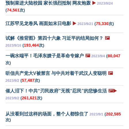
预制菜进大陆校园 家长强烈抵制 网友炮轰
▶️
2023/9/24
(
74,561
次)
江苏罕见龙卷风 画面如末日电影
▶️
(
75,330
次)
2023/9/21
试解《推背图》第四十六象 习近平的结局如何？
🖼️
(
193,464
次)
2023/9/16
一碗水端平！毛泽东嫂子是革命专嫁户
🖼️
(
80,047
2023/9/4
次)
听信共产党大V被禁言 与中共对着干武汉人变聪明
🖼️
(
57,487
次)
2023/9/2
催人泪下！中共“刃民政府”无视“忍民”的悲惨生活
🖼️▶️
(
261,621
次)
2023/9/2
从没看到过这样的场面，整个人都惊住了
(
202,585
2023/9/1
次)