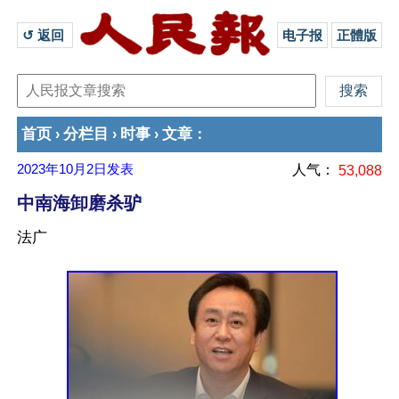
↺ 返回 
电子报
正體版
首页
分栏目
时事
文章
›
›
›
：
2023年10月2日
发表
人气：
53,088
中南海卸磨杀驴
法广