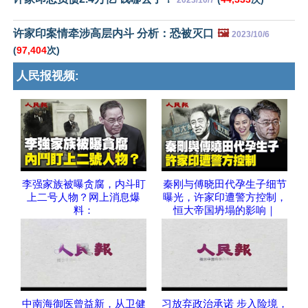
许家印案情牵涉高层内斗 分析：恐被灭口
🖼️
2023/10/6
(
97,404
次)
人民报视频:
李强家族被曝贪腐，内斗盯
秦刚与傅晓田代孕生子细节
上二号人物？网上消息爆
曝光，许家印遭警方控制，
料：
恒大帝国坍塌的影响｜
中南海御医曾益新，从卫健
习放弃政治承诺 步入险境，