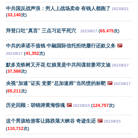
中共国反战声浪：穷人上战场卖命 有钱人都跑了
2023/8/21
(
33,140
次)
拜登口吐“真言” 三点习近平死穴
(
65,475
次)
2023/8/17
中共的承诺不值钱 中融国际信托拒绝履行还款义务
🖼️
(
41,352
次)
2023/8/17
默多克铁树又开花 红娘竟是中共间谍前妻邓文迪
2023/8/17
(
37,588
次)
央视“加速”证实 党要“总加速师”当民愤的标靶
🖼️
2023/8/17
(
65,211
次)
历史回顾：胡锦涛黄海惊魂
🖼️
(
124,757
次)
2023/8/15
这个男孩给游客让路跌落大峡谷 奇迹生还
🖼️
2023/8/15
(
110,712
次)