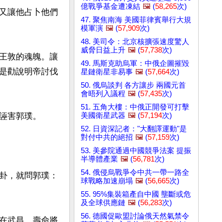
億戰爭基金遭凍結
🖼️
(
58,265
次)
又讓他占卜他們
47. 聚焦南海 美國菲律賓舉行大規
模軍演
🖼️
(
57,909
次)
48. 美司令：北京核擴張速度驚人
威脅日益上升
🖼️
(
57,738
次)
王敦的魂魄。讓
49. 馬斯克助烏軍：中俄企圖摧毀
是勸說明帝討伐
星鏈衛星非易事
🖼️
(
57,664
次)
50. 俄烏談判 各方讓步 兩國元首
會晤列入議程
🖼️
(
57,435
次)
51. 五角大樓：中俄正開發可打擊
美國衛星武器
🖼️
(
57,194
次)
誣害郭璞。

52. 日資深記者："大翻譯運動"是
對付中共的絕招
🖼️
(
57,159
次)
53. 美參院通過中國競爭法案 提振
半導體產業
🖼️
(
56,781
次)
54. 俄侵烏戰爭令中共一帶一路全
卦，就問郭璞：
球戰略加速崩塌
🖼️
(
56,665
次)
55. 95%集裝箱產自中國 壟斷或危
及全球供應鏈
🖼️
(
56,283
次)
56. 德國促歐盟討論俄天然氣禁令
在武昌，壽命將