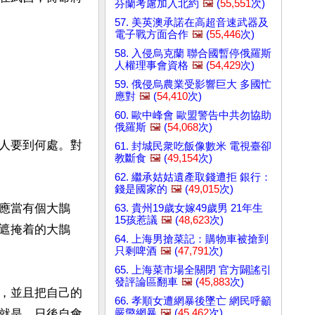
芬蘭考慮加入北約
🖼️
(
55,551
次)
57. 美英澳承諾在高超音速武器及
電子戰方面合作
🖼️
(
55,446
次)
58. 入侵烏克蘭 聯合國暫停俄羅斯
人權理事會資格
🖼️
(
54,429
次)
59. 俄侵烏農業受影響巨大 多國忙
應對
🖼️
(
54,410
次)
60. 歐中峰會 歐盟警告中共勿協助
俄羅斯
🖼️
(
54,068
次)
人要到何處。對
61. 封城民衆吃飯像數米 電視臺卻
教斷食
🖼️
(
49,154
次)
62. 繼承姑姑遺產取錢遭拒 銀行：
錢是國家的
🖼️
(
49,015
次)
應當有個大鵲
63. 貴州19歲女嫁49歲男 21年生
15孩惹議
🖼️
(
48,623
次)
遮掩着的大鵲
64. 上海男搶菜記：購物車被搶到
只剩啤酒
🖼️
(
47,791
次)
65. 上海菜市場全關閉 官方闢謠引
發評論區翻車
🖼️
(
45,883
次)
，並且把自己的
66. 孝順女遭網暴後墜亡 網民呼籲
嚴懲網暴
🖼️
(
45,462
次)
就是，日後自會