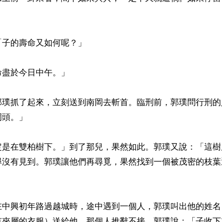
子的壽命又如何呢？」

盡於今日中午。」

郭璞抓了起來，立刻送到南岡去斬首。臨刑前，郭璞問行刑的
頭。」

定是在雙柏樹下。」到了那兒，果然如此。郭璞又說：「這樹
尋沒有見到。郭璞讓他們再尋覓，果然找到一個被茂密的枝葉
在中興初年路過越城時，途中遇到一個人，郭璞叫出他的姓名
有夾層的衣服）送給他。那個人推辭不接，郭璞說：「子收下