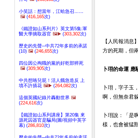
小笑話：想當年，江蛤急召……
🖼️
(
416,165
次)
《鐵證如山系列片》英文第5集:軍
醫大學摘取器官
🖼️▶️
(
303,302
次)
【人民報消息
歷史的先聲─中共72年多前的承諾
方的死期，但
(10)
🖼️
(
246,655
次)
四位因公殉職的黨的好乾部猝死
🖼️
(
309,905
次)
卜珝的命運 應
中共想咯兒屁！活人餓急造反 上
墳不許插花
🖼️▶️
(
264,082
次)
卜珝，字子玉
啊，但無奈君躲
這個英國紀錄片轟動世界
🖼️
(
224,616
次)
【鐵證如山系列講座】第20集 來
卜珝說：「是
源死囚器官是騙局(圖/視頻中英字
樣，也會被猛獸
幕) (
286,810
次)
歷史的先聲─中共72年多前的承諾