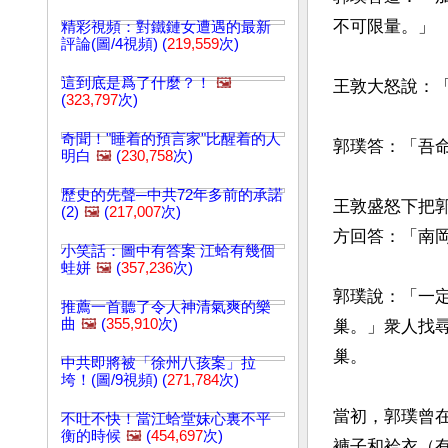
不可限量。」

精彩視頻：對鐵鏈女遭遇的最新
評論(圖/4視頻) (
219,559
次)
這到底是爲了什麼？！
🖼️
王敦大怒說：「
(
323,797
次)
奇聞！"睡着的預言家"比醒着的人
郭璞答：「吾命
明白
🖼️
(
230,758
次)
歷史的先聲─中共72年多前的承諾
王敦盛怒下把
(2)
🖼️
(
217,007
次)
方回答：「南岡
小笑話：圖中有答案 江蛤有幾個
蛙姘
🖼️
(
357,236
次)
郭璞說：「一
推薦一首聽了令人神清氣爽的樂
曲
🖼️
(
355,910
次)
巢。」衆人找
巢。

中共即將被「徐州八孩案」拉
垮！(圖/9視頻) (
271,784
次)
當初，郭璞曾
不吐不快！當江蛤堂妹心裏不平
衡的時候
🖼️
(
454,697
次)
褲子和袷衣（