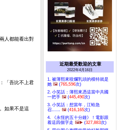
兩人都能看出對
近期最受歡迎的文章
2022年4月16日
1. 被薄熙來咬爛乳頭的模特就是
：「吾比不上君
她
🖼️
(
765,596
次)
2. 小笑話：薄熙來憑這當中共國
一把手
🖼️
(
445,490
次)
3. 小笑話：想當年，江蛤急
。如果不是這
召……
🖼️
(
416,165
次)
4. 《永恆的五十分鐘》！電影跟
着這四個字走
🖼️▶️
(
327,883
次)