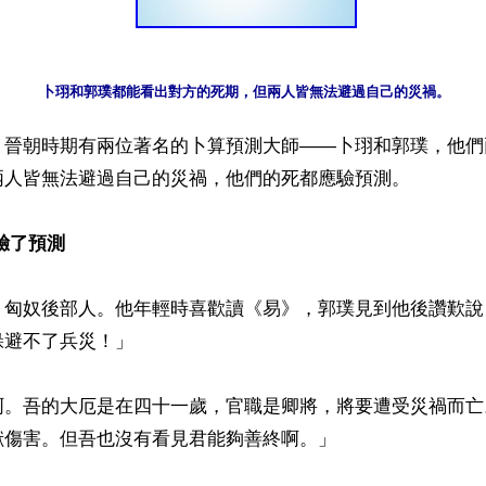
】晉朝時期有兩位著名的卜算預測大師——卜珝和郭璞，他們
兩人皆無法避過自己的災禍，他們的死都應驗預測。

驗了預測
，匈奴後部人。他年輕時喜歡讀《易》，郭璞見到他後讚歎說
避不了兵災！」

啊。吾的大厄是在四十一歲，官職是卿將，將要遭受災禍而亡
傷害。但吾也沒有看見君能夠善終啊。」
