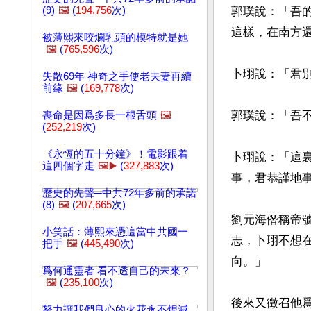
(9)
🖼️
(
194,756
次)
郭璞說：「吾
這樣，在南方還
被薄熙來咬爛乳頭的模特就是她
🖼️
(
765,596
次)
卜珝說：「君別
失散69年 神奇之手使老夫妻再續
前緣
🖼️
(
169,778
次)
郭璞說：「吾不
喪命是因爲多長一根舌頭
🖼️
(
252,219
次)
《永恆的五十分鐘》！電影跟着
卜珝說：「這
這四個字走
🖼️▶️
(
327,883
次)
事，君恭謹地
歷史的先聲─中共72年多前的承諾
(8)
🖼️
(
207,665
次)
劉元海僭稱帝
小笑話：薄熙來憑這當中共國一
志，卜珝不想
把手
🖼️
(
445,490
次)
向。」

爲何通靈者 看不透自己的未來？
🖼️
(
235,100
次)
後來又徵召他
努力讓我們良心的火花永不熄滅