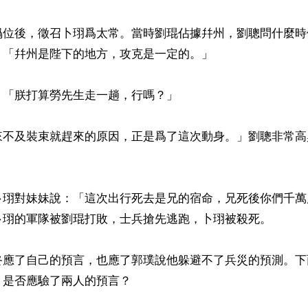
僞位後，徵召卜珝爲太常。當時劉琨佔據幷州，劉聰問什麼時
「幷州是陛下的地方，攻克是一定的。」

「朕打算勞先生走一趟，行嗎？」

來不及裝束就趕來的原因，正是爲了這次動身。」劉聰非常高


卜珝對妹妹說：「這次出行死去是兄的宿命，兄死後你們千萬
卜珝的軍隊被劉琨打敗，士兵搶先逃跑，卜珝被殺死。

終應了自己的預言，也應了郭璞說他躲避不了兵災的預測。下
是否應驗了兩人的預言？
