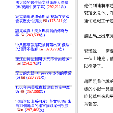
國大陸的醫生論文泄露殺人證據
他們到達將軍
(圖/視頻中英字幕) (
292,211
次)
郭璞來見他，
烏克蘭總統澤倫斯基 視頻在英國
連忙通報主子趙
發表歷史性演說
🖼️
(
175,311
次)
詛咒成真！美女瑪蘇麗的傳奇故
事
🖼️
(
243,538
次)
趙固馬上出來見
中共部級強姦犯被抖落出來 俄陷
入沼澤不拔腳
🖼️
(
379,773
次)
郭璞說：「需
一個土地廟，
唐江山轉世新聞 人死不會如燈滅
🖼️
(
254,276
次)
以復活了。」

歷史的先聲─中共72年多前的承諾
(5)
🖼️
(
220,731
次)
趙固照着他說
1968年南美現實版 超自然空中魔
樣的小獸一見
術
🖼️
(
257,388
次)
吃起草料來和
《鐵證如山系列片》英文第4集:來
爲報答。

自11個地區的器官摘取案例視頻
🖼️▶️
(
297,483
次)