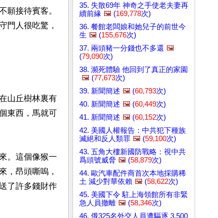
35. 失散69年 神奇之手使老夫妻再
不願接待賓客。
續前緣
🖼️
(
169,778
次)
守門人很吃驚，
36. 餐館老闆娘和她兒子的前世今
生
🖼️
(
155,676
次)
37. 兩頭豬一分錢也不多還
🖼️
(
79,090
次)
38. 瀕死體驗 他回到了真正的家園
🖼️
(
77,673
次)
39. 新聞簡述
🖼️
(
60,793
次)
在山丘樹林裏有
40. 新聞簡述
🖼️
(
60,449
次)
個東西，馬就可
41. 新聞簡述
🖼️
(
60,152
次)
42. 美國人權報告：中共犯下種族
滅絕和反人類罪
🖼️
(
59,100
次)
43. 五角大樓新國防戰略：視中共
來。這個像猴一
爲頭號威脅
🖼️
(
58,879
次)
來，昂頭嘶嗚，
44. 歐汽車配件商首次本地採購稀
土 減少對華依賴
🖼️
(
58,622
次)
送了許多錢財作
45. 美國下令 駐上海領館所有非緊
急人員撤離
🖼️
(
58,346
次)
46. 俄325名外交人員遭驅逐 3,500