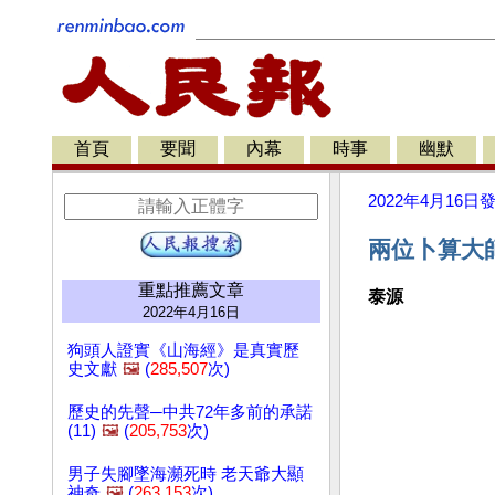
首頁
要聞
內幕
時事
幽默
2022年4月16日
兩位卜算大師
重點推薦文章
泰源
2022年4月16日
狗頭人證實《山海經》是真實歷
史文獻
🖼️
(
285,507
次)
歷史的先聲─中共72年多前的承諾
(11)
🖼️
(
205,753
次)
男子失腳墜海瀕死時 老天爺大顯
神奇
🖼️
(
263,153
次)