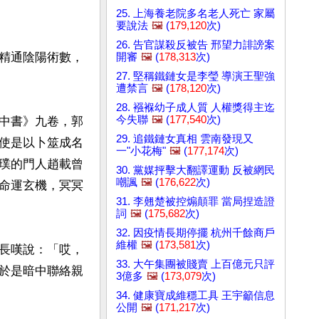
25. 上海養老院多名老人死亡 家屬
要說法
🖼️
(
179,120
次)
26. 告官謀殺反被告 邢望力誹謗案
精通陰陽術數，
開審
🖼️
(
178,313
次)
27. 堅稱鐵鏈女是李瑩 導演王聖強
遭禁言
🖼️
(
178,120
次)
28. 襁褓幼子成人質 人權獎得主迄
今失聯
🖼️
(
177,540
次)
中書》九卷，郭
29. 追鐵鏈女真相 雲南發現又
使是以卜筮成名
一"小花梅"
🖼️
(
177,174
次)
璞的門人趙載曾
30. 黨媒抨擊大翻譯運動 反被網民
嘲諷
🖼️
(
176,622
次)
命運玄機，冥冥
31. 李翹楚被控煽顛罪 當局捏造證
詞
🖼️
(
175,682
次)
32. 因疫情長期停擺 杭州千餘商戶
維權
🖼️
(
173,581
次)
長嘆說：「哎，
33. 大午集團被賤賣 上百億元只評
於是暗中聯絡親
3億多
🖼️
(
173,079
次)
34. 健康寶成維穩工具 王宇籲信息
公開
🖼️
(
171,217
次)