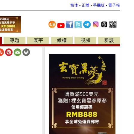
简体
-
正體
-
手機版
-
電子報
專題
寰宇
維權
視頻
雜談