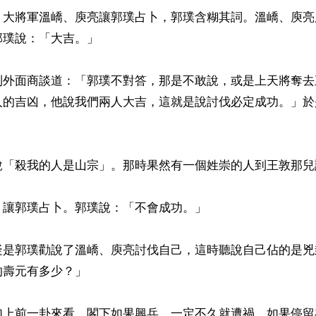
，大將軍溫嶠、庾亮讓郭璞占卜，郭璞含糊其詞。溫嶠、庾亮
璞說：「大吉。」

到外面商談道：「郭璞不對答，那是不敢說，或是上天將奪去
人的吉凶，他說我們兩人大吉，這就是說討伐必定成功。」於
說「殺我的人是山宗」。那時果然有一個姓崇的人到王敦那兒
讓郭璞占卜。郭璞說：「不會成功。」

疑是郭璞勸說了溫嶠、庾亮討伐自己，這時聽說自己佔的是兇
壽元有多少？」

加上前一卦來看，閣下如果興兵，一定不久就遭禍。如果停留