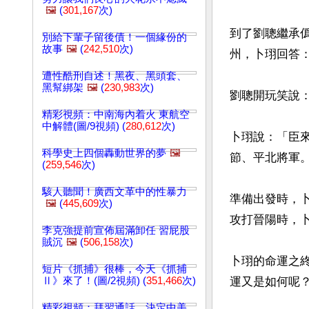
🖼️
(
301,167
次)
到了劉聰繼承
別給下輩子留後債！一個緣份的
故事
🖼️
(
242,510
次)
州，卜珝回答：
遭性酷刑自述！黑夜、黑頭套、
黑幫綁架
🖼️
(
230,983
次)
劉聰開玩笑說：
精彩視頻：中南海內着火 東航空
中解體(圖/9視頻) (
280,612
次)
卜珝說：「臣
科學史上四個轟動世界的夢
🖼️
節、平北將軍。
(
259,546
次)
駭人聽聞！廣西文革中的性暴力
準備出發時，
🖼️
(
445,609
次)
攻打晉陽時，
李克強提前宣佈屆滿卸任 習屁股
賊沉
🖼️
(
506,158
次)
卜珝的命運之
短片《抓捕》很棒，今天《抓捕
Ⅱ》來了！(圖/2視頻) (
351,466
次)
運又是如何呢？
精彩視頻：拜習通話，決定中美