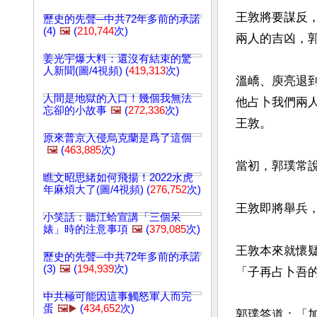
王敦將要謀反
歷史的先聲─中共72年多前的承諾
(4)
🖼️
(
210,744
次)
兩人的吉凶，郭
姜光宇爆大料：還沒有結束的驚
人新聞(圖/4視頻) (
419,313
次)
溫嶠、庾亮退
人間是地獄的入口！幾個我無法
他占卜我們兩
忘卻的小故事
🖼️
(
272,336
次)
王敦。

原來普京入侵烏克蘭是爲了這個
🖼️
(
463,885
次)
當初，郭璞常
瞧文昭思緒如何飛揚！2022水虎
年麻煩大了(圖/4視頻) (
276,752
次)
王敦即將舉兵，
小笑話：聽江蛤宣講「三個呆
婊」時的注意事項
🖼️
(
379,085
次)
王敦本來就懷
歷史的先聲─中共72年多前的承諾
(3)
🖼️
(
194,939
次)
「子再占卜吾的
中共極可能因這事觸怒軍人而完
蛋
🖼️▶️
(
434,652
次)
郭璞答道：「