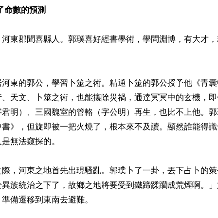
了命數的預測
，河東郡聞喜縣人。郭璞喜好經書學術，學問淵博，有大才，


居河東的郭公，學習卜筮之術。精通卜筮的郭公授予他《青囊
行、天文、卜筮之術，也能攘除災禍，通達冥冥中的玄機，即
字君明）、三國魏室的管輅（字公明）再生，也比不上他。郭
中書》，但旋即被一把火燒了，根本來不及讀。顯然誰能得識
是無法窺探的。

之際，河東之地首先出現騷亂。郭璞卜了一卦，丟下占卜的策
於異族統治之下了，故鄉之地將要受到鐵蹄蹂躪成荒煙啊。」
準備遷移到東南去避難。
