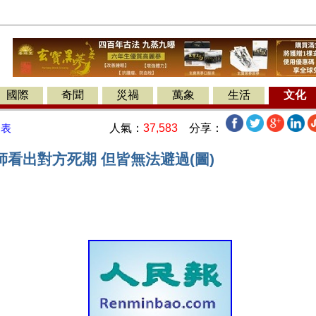
國際
奇聞
災禍
萬象
生活
文化
人氣：
37,583
分享：
發表
看出對方死期 但皆無法避過(圖)