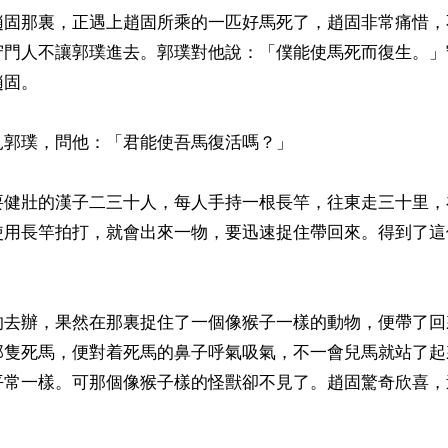
趙固那裏，正遇上趙固所乘的一匹好馬死了，趙固非常痛惜，
守門人不讓郭璞進去。郭璞對他說：「僕能使馬死而復生。」
固。

郭璞，問他：「君能使吾馬復活嗎？」

要健壯的漢子二三十人，每人手持一根長竿，往東走三十里，
使用長竿拍打，就會出來一物，要迅速捉住帶回來。得到了這
的去辦，果然在那裏捉住了一個像猴子一樣的動物，便帶了回
那隻死馬，便對着死馬的鼻子呼氣吸氣，不一會兒馬就站了起
平常一樣。可那個像猴子樣的怪獸卻不見了。趙固驚奇欣喜，