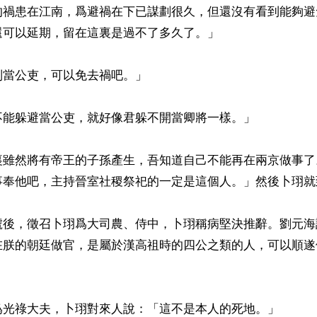
的禍患在江南，爲避禍在下已謀劃很久，但還沒有看到能夠避
可以延期，留在這裏是過不了多久了。」

當公吏，可以免去禍吧。」

能躲避當公吏，就好像君躲不開當卿將一樣。」

裏雖然將有帝王的子孫產生，吾知道自己不能再在兩京做事了
事奉他吧，主持晉室社稷祭祀的一定是這個人。」然後卜珝就
號後，徵召卜珝爲大司農、侍中，卜珝稱病堅決推辭。劉元海
在朕的朝廷做官，是屬於漢高祖時的四公之類的人，可以順遂
爲光祿大夫，卜珝對來人說：「這不是本人的死地。」
