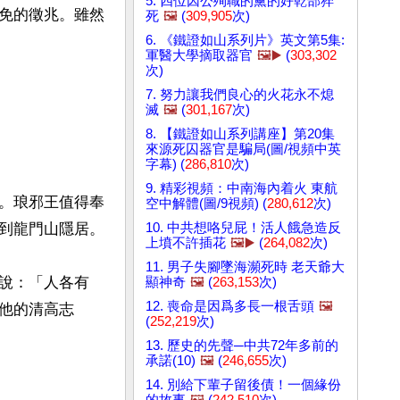
5. 四位因公殉職的黨的好乾部猝
免的徵兆。雖然
死
🖼️
(
309,905
次)
6. 《鐵證如山系列片》英文第5集:
軍醫大學摘取器官
🖼️▶️
(
303,302
次)
7. 努力讓我們良心的火花永不熄
滅
🖼️
(
301,167
次)
8. 【鐵證如山系列講座】第20集
來源死囚器官是騙局(圖/視頻中英
字幕) (
286,810
次)
9. 精彩視頻：中南海內着火 東航
。琅邪王值得奉
空中解體(圖/9視頻) (
280,612
次)
10. 中共想咯兒屁！活人餓急造反
到龍門山隱居。

上墳不許插花
🖼️▶️
(
264,082
次)
11. 男子失腳墜海瀕死時 老天爺大
說：「人各有
顯神奇
🖼️
(
263,153
次)
12. 喪命是因爲多長一根舌頭
🖼️
他的清高志
(
252,219
次)
13. 歷史的先聲─中共72年多前的
承諾(10)
🖼️
(
246,655
次)
14. 別給下輩子留後債！一個緣份
的故事
🖼️
(
242,510
次)