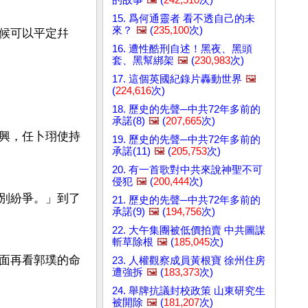
15. 爲何通靈者 看不透自己的未
來？
🖼️
(
235,100
次)
候可以平定幷
16. 遭性酷刑自述！黑夜、黑頭
套、黑幫綁架
🖼️
(
230,983
次)
17. 這個英國紀錄片轟動世界
🖼️
(
224,616
次)
18. 歷史的先聲─中共72年多前的
承諾(8)
🖼️
(
207,665
次)
興，任卜珝使持
19. 歷史的先聲─中共72年多前的
承諾(11)
🖼️
(
205,753
次)
20. 有一首歌對中共來說神聖不可
侵犯
🖼️
(
200,444
次)
別紛爭。」到了
21. 歷史的先聲─中共72年多前的
承諾(9)
🖼️
(
194,756
次)
22. 大午集團被低價拍賣 中共圖謀
斬草除根
🖼️
(
185,045
次)
面再看郭璞的命
23. 人權觀察成員黃根寶 徐州住房
遭強拆
🖼️
(
183,373
次)
24. 舉牌抗議封校政策 山東研究生
被開除
🖼️
(
181,207
次)