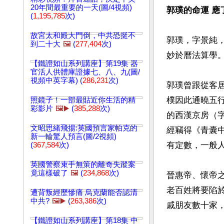
20年間最重要的一天(圖/4視頻)
郭璞的命運 應
(
1,195,785
次)
故宮太和殿大門倒，中共恐挺不
郭璞，字景純
到二十大
🖼️
(
277,404
次)
妙於曆法算學。
【鐵證如山系列講座】第19集 器
官活人供體庫證據七、八、九(圖/
視頻中英字幕) (
286,231
次)
郭璞曾跟從客
樸因此通曉五
照鏡子！一部最貼近你生活的精
彩影片
🖼️▶️
(
385,288
次)
的西漢京房（
文昭思緒飛揚:英國預言家帕克的
經竊得《青囊
新一輪驚人預言(圖/2視頻)
有定數，一般人
(
367,584
次)
英國警察束手無策的離奇失蹤案
竟這樣破了
🖼️
(
234,868
次)
晉惠帝、懷帝
老百姓將要陷
遭背叛經歷慘痛 烏克蘭能否認清
中共?
🖼️▶️
(
263,386
次)
戚朋友數十家，
【鐵證如山系列講座】第18集 中