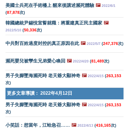
美國士兵死在手術檯上 醒來後講述瀕死體驗
🖼️
2022/6/1
(
87,878
次)
韓國總統尹錫悅宣誓就職：將重建真正民主國家
🖼️
(
50,336
次)
2022/5/10
中共對百姓過度封控的真正原因在此
🖼️
(
247,376
次)
2022/5/7
瀕死嬰兒被孿生兄弟愛心喚回
🖼️
(
81,489
次)
2022/4/20
男子失腳墜海瀕死時 老天爺大顯神奇
🖼️
(
263,153
2022/4/15
次)
更多文章導讀：
2022年4月12日
男子失腳墜海瀕死時 老天爺大顯神奇
🖼️
(
263,153
2022/4/15
次)
小笑話：想當年，江蛤急召……
🖼️
(
416,165
次)
2022/4/13