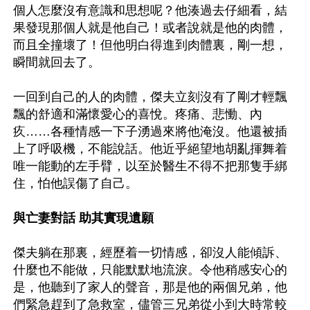
個人怎麼沒有意識和思想呢？他湊過去仔細看，結
果發現那個人就是他自己！或者說就是他的肉體，
而且全撞壞了！但他明白得進到肉體裏，剛一想，
瞬間就回去了。

一回到自己的人的肉體，傑夫立刻沒有了剛才輕飄
飄的舒適和滿懷愛心的喜悅。疼痛、悲慟、內
疚……各種情感一下子湧過來將他淹沒。他還被插
上了呼吸機，不能說話。他近乎絕望地胡亂揮舞着
唯一能動的左手臂，以至於醫生不得不把那隻手綁
住，怕他誤傷了自己。

與亡妻對話 助其實現遺願
傑夫躺在那裏，經歷着一切情感，卻沒人能傾訴、
什麼也不能做，只能默默地流淚。令他稍感安心的
是，他聽到了家人的聲音，那是他的兩個兄弟，他
們緊急趕到了急救室，儘管三兄弟從小到大時常較