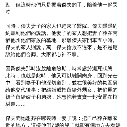
勁，但這時他們只是握着傑夫的手，陪着他一起哭
泣。

同時，傑夫妻子的家人也趕來了醫院。傑夫隱隱約
約聽到他們的說話。他妻子的家人想把妻子葬在南
猶他州他們家族的墓地，那離傑夫家開車五小時。
傑夫的家人則說，萬一傑夫搶救不過來，是不是應
該給他們合葬。大家都心神不寧。

因爲傑夫那時沒脫離危險期，時常處於瀕死狀態，
此時，也就是此時，他又可以離開肉身，回到光芒
中，看到妻子和他深切道別，並在很美好的氛圍裏
給他交代後事：把結婚戒指留給外甥女，把俏麗的
裙子留給嫂子和弟媳，她想抱着寶寶一起安置在棺
材裏……

傑夫問她想葬在哪裏時，妻子說：把自己葬在離家
近的地方，這樣他們7歲的兒子就能有個地方去看媽