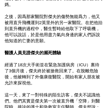
媽。

之後，因爲那家醫院對傑夫的傷勢無能爲力，他又
被用直升飛機運到2英里外的另一家醫院。在把他抬
到直升機的過程中，醫生暫時給他取下了呼吸機，
他可以說話，於是他用盡力氣向身邊的家人們訴說
他知道的亡妻的意願。

醫護人員見證傑夫的瀕死體驗
經過了18次大手術並在緊急加護病房（ICU）裏待
了3個月後，傑夫終於被搶救回來了。在脫離危險
後，他被轉到了外傷康復醫院，開始有家人朋友被
允許來探視他。

這一天，來了一對特殊的陌生訪客，傑夫不認識他
們。他們其實是傑夫第一次被直升機「空降」到醫
院時，接診的護士和急救室主任醫師。傑夫想說：