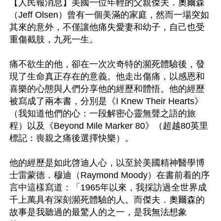
【人民報消息】美國一位年輕的父親傑夫．奧爾森
（Jeff Olsen）曾有一個美滿的家庭，然而一場突如
其來的意外，不僅讓他痛失愛妻和幼子，自己也受
重傷截肢，九死一生。

痛不欲生的他，卻在一次次奇特的瀕死體驗後，發
現了生命真正存在的意義。他走出傷痛，以感恩和
喜樂的心態與人們分享他的經歷和體悟。他的經歷
被寫成了兩本書，分別是《I Knew Their Hearts》
（我知道他們的心：一段解密心靈無聲之語的旅
程）以及《Beyond Mile Marker 80》（超越80英里
標記：喪親之痛後選擇快樂）。

他的經歷是如此啓迪人心，以至於美國精神醫學博
士雷蒙德．穆迪（Raymond Moody）在書前着的序
言中這樣寫道：「1965年以來，我採訪過全世界成
千上萬具有深刻瀕死體驗的人。而傑夫．奧爾森的
故事是我聽過的最驚人的之一，是我無法想象