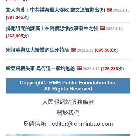
驚人內幕：中共諜海最大慘敗 鄧文迪被拋出(6)
🖼️
2022/1/15
(
397,345
次)
揭開詛咒的謎底！在兩個悲慘故事發生之後
🖼️
2022/1/14
(
263,995
次)
宋祖英與江大蛤蟆的生死苟活
🖼️
(
665,503
次)
2022/1/13
韓亞飛機失事 爲何這一家均無恙
🖼️
(
226,236
次)
2022/1/12
Copyright© RMB Public Foundation Inc.
All Rights Reserved
人民報網站服務條款
關於我們
反饋信箱：
editor@renminbao.com