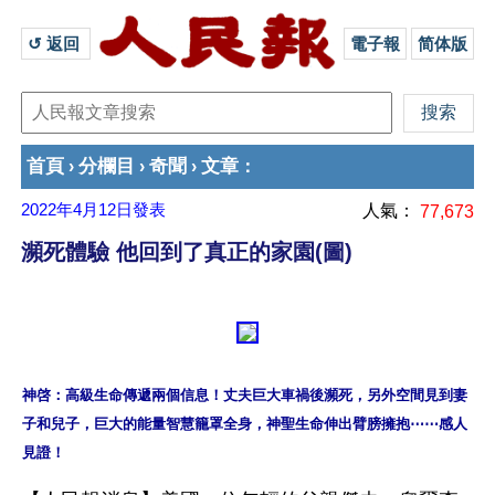
↺ 返回 
電子報
简体版
首頁
分欄目
奇聞
文章
›
›
›
：
2022年4月12日
發表
人氣：
77,673
瀕死體驗 他回到了真正的家園(圖)
神啓：高級生命傳遞兩個信息！丈夫巨大車禍後瀕死，另外空間見到妻
子和兒子，巨大的能量智慧籠罩全身，神聖生命伸出臂膀擁抱⋯⋯感人