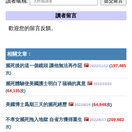
讀者暱稱:
讀者留言
歡迎您的留言反饋。
相關文章：
瀕死後的這一個鏡頭 讓他無法再作惡
🖼️
(
197,485
2022/11/12
次)
瀕死體驗使美國護士明白了福禍的真意
🖼️
2022/10/24
(
64,135
次)
美國博士爲期三天的瀕死經歷
🖼️
(
64,848
次)
2022/8/29
不孝女瀕死拖入地獄 自省方獲得重生
🖼️
(
209,862
2022/6/17
次)