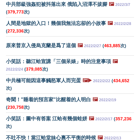
中共部級強姦犯被抖落出來 俄陷入沼澤不拔腳
🖼️
2022/3/7
(
379,773
次)
人間是地獄的入口！幾個我無法忘卻的小故事
🖼️
2022/2/28
(
272,336
次)
原來普京入侵烏克蘭是爲了這個
🖼️
(
463,885
次)
2022/2/27
小笑話：聽江蛤宣講「三個呆婊」時的注意事項
🖼️
(
379,085
次)
2022/2/24
中共極可能因這事觸怒軍人而完蛋
🖼️▶️
(
434,652
2022/2/22
次)
奇聞！"睡着的預言家"比醒着的人明白
🖼️
2022/2/19
(
230,758
次)
小笑話：圖中有答案 江蛤有幾個蛙姘
🖼️
(
357,236
2022/2/17
次)
不吐不快！當江蛤堂妹心裏不平衡的時候
🖼️
2022/2/13