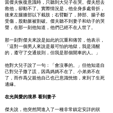
當傑夫恢復意識時，只聽到大兒子在哭。傑夫想去
救他，卻動不了。實際情況是，他全身多處骨折，
後來左腿膝部以下截肢；右臂斷了，肺部、腸子都
受傷，股動脈被割破。傑夫聽不到妻子和幼子的哭
聲，在那一刻他知道，他們已經不在人世了。

那一刻對傑夫來說是如此的沉重和痛苦，他表示，
「這對一個男人來說是最可怕的地獄，我是清醒
的，遵守了交通規則，但我是那個開車的人。」

他對大兒子說了一句：「會沒事的。」但他知道自
己對兒子撒了謊，因爲媽媽不在了、小弟弟不在
了，而作爲父親他自己也已意識恍惚，來到了生死
邊緣。

在光與愛的境界 看到妻子
傑夫說，他突然間進入了一種非常鎮定安詳的狀