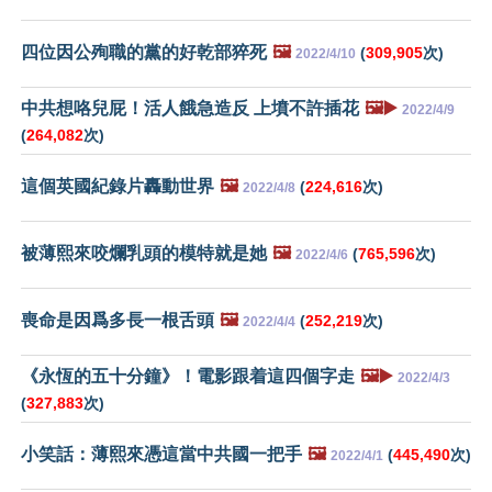
四位因公殉職的黨的好乾部猝死
🖼️
(
309,905
次)
2022/4/10
中共想咯兒屁！活人餓急造反 上墳不許插花
🖼️▶️
2022/4/9
(
264,082
次)
這個英國紀錄片轟動世界
🖼️
(
224,616
次)
2022/4/8
被薄熙來咬爛乳頭的模特就是她
🖼️
(
765,596
次)
2022/4/6
喪命是因爲多長一根舌頭
🖼️
(
252,219
次)
2022/4/4
《永恆的五十分鐘》！電影跟着這四個字走
🖼️▶️
2022/4/3
(
327,883
次)
小笑話：薄熙來憑這當中共國一把手
🖼️
(
445,490
次)
2022/4/1