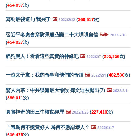
(
454,697
次)
寫到最後這句 我哭了
🖼️
(
369,617
次)
2022/2/12
習近平冬奧會穿防彈服凸顯二十大唄唄自信
🖼️▶️
2022/2/10
(
454,827
次)
貓狗與人！看看這些真實的神緣吧
🖼️
(
255,356
次)
2022/2/7
一位太子黨：我的奇事和他們的奇蹟
🖼️
(
482,536
次)
2022/2/4
驚人內幕：中共諜海最大慘敗 鄧文迪被拋出(7)
🖼️
2022/2/1
(
389,011
次)
真實神奇的田三牛轉世經歷
🖼️
(
227,410
次)
2022/1/28
上帝爲何不獎賞好人 爲何不懲罰壞人？
🖼️
2022/1/17
(
639,475
次)