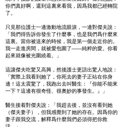
你們真好啊，還到這裏來看我，因爲我都已經轉院
了。

只見那位護士一邊激動地流眼淚，一邊對傑夫說：
「我們得告訴你發生了什麼事，也是我們爲什麼來
這裏。當你被送來的時候，我是第一個走近你的。
我一走進房間，就被愛包圍了——純粹的愛。你看
起來就像被光圍繞着。」

這讓傑夫吃驚又高興，然後護士更語出驚人地說：
「實際上我看到她了，你死去的妻子正站在你身
邊！這太震驚了，我跑出去叫醫生：『你能不能來
一下？這邊有很奇怪、很奧妙的事發生。』」

醫生接着對傑夫說：「我趕去後，並沒有看到她
（傑夫妻子），但我感覺到了她的存在。因爲你的
妻子跟我交流，解釋爲什麼我們必須得把你救
活。」
