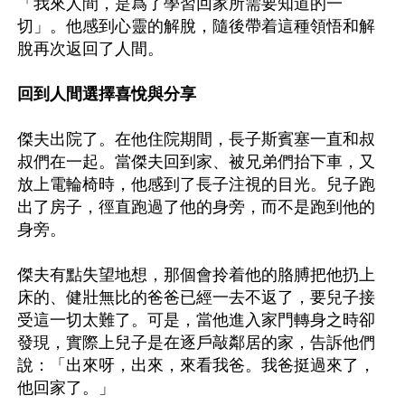
「我來人間，是爲了學習回家所需要知道的一
切」。他感到心靈的解脫，隨後帶着這種領悟和解
脫再次返回了人間。

回到人間選擇喜悅與分享
傑夫出院了。在他住院期間，長子斯賓塞一直和叔
叔們在一起。當傑夫回到家、被兄弟們抬下車，又
放上電輪椅時，他感到了長子注視的目光。兒子跑
出了房子，徑直跑過了他的身旁，而不是跑到他的
身旁。

傑夫有點失望地想，那個會拎着他的胳膊把他扔上
床的、健壯無比的爸爸已經一去不返了，要兒子接
受這一切太難了。可是，當他進入家門轉身之時卻
發現，實際上兒子是在逐戶敲鄰居的家，告訴他們
說：「出來呀，出來，來看我爸。我爸挺過來了，
他回家了。」
