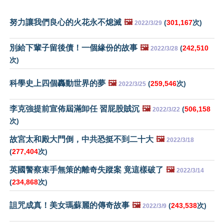
努力讓我們良心的火花永不熄滅
🖼️
(
301,167
次)
2022/3/29
別給下輩子留後債！一個緣份的故事
🖼️
(
242,510
2022/3/28
次)
科學史上四個轟動世界的夢
🖼️
(
259,546
次)
2022/3/25
李克強提前宣佈屆滿卸任 習屁股賊沉
🖼️
(
506,158
2022/3/22
次)
故宮太和殿大門倒，中共恐挺不到二十大
🖼️
2022/3/18
(
277,404
次)
英國警察束手無策的離奇失蹤案 竟這樣破了
🖼️
2022/3/14
(
234,868
次)
詛咒成真！美女瑪蘇麗的傳奇故事
🖼️
(
243,538
次)
2022/3/9