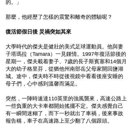
的。」

那麼，他經歷了怎樣的震驚和離奇的體驗呢？

復活節假日後 災禍突如其來
大學時代的傑夫是健壯的美式足球運動員。他與妻
子塔瑪拉（Tamara）一見鍾情。1997年復活節後的
星期一，傑夫載着妻子、7歲的長子斯賓塞和14個月
大的幼子格里芬，從猶他州南部岳父母家開回鹽湖
城。途中，傑夫時不時從後視鏡中看看後座安睡的
母子們，心中感到溫馨而滿足。

突然，一陣時速達110英里的強風襲來，高速公路上
一些負重的大卡車都開始搖擺不定。傑夫感覺自己
有一瞬間迷糊了，而下一秒就出了車禍，後來事故
報告稱，車子在高速路上至少翻了八個跟頭。
