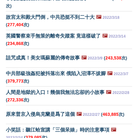
次)
故宮太和殿大門倒，中共恐挺不到二十大
🖼️
2022/3/18
(
277,404
次)
英國警察束手無策的離奇失蹤案 竟這樣破了
🖼️
2022/3/14
(
234,868
次)
詛咒成真！美女瑪蘇麗的傳奇故事
🖼️
(
243,538
次)
2022/3/9
中共部級強姦犯被抖落出來 俄陷入沼澤不拔腳
🖼️
2022/3/7
(
379,773
次)
人間是地獄的入口！幾個我無法忘卻的小故事
🖼️
2022/2/28
(
272,336
次)
原來普京入侵烏克蘭是爲了這個
🖼️
(
463,885
次)
2022/2/27
小笑話：聽江蛤宣講「三個呆婊」時的注意事項
🖼️
(
379,085
次)
2022/2/24