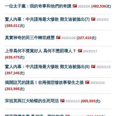
一位太子黨：我的奇事和他們的奇蹟
🖼️
(
482,536
次)
2022/2/4
驚人內幕：中共諜海最大慘敗 鄧文迪被拋出(7)
🖼️
2022/2/1
(
389,011
次)
真實神奇的田三牛轉世經歷
🖼️
(
227,410
次)
2022/1/28
上帝爲何不獎賞好人 爲何不懲罰壞人？
🖼️
2022/1/17
(
639,475
次)
驚人內幕：中共諜海最大慘敗 鄧文迪被拋出(6)
🖼️
2022/1/15
(
397,345
次)
揭開詛咒的謎底！在兩個悲慘故事發生之後
🖼️
2022/1/14
(
263,995
次)
宋祖英與江大蛤蟆的生死苟活
🖼️
(
665,503
次)
2022/1/13