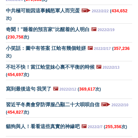
中共極可能因這事觸怒軍人而完蛋
🖼️▶️
(
434,652
2022/2/22
次)
奇聞！"睡着的預言家"比醒着的人明白
🖼️
2022/2/19
(
230,758
次)
小笑話：圖中有答案 江蛤有幾個蛙姘
🖼️
(
357,236
2022/2/17
次)
不吐不快！當江蛤堂妹心裏不平衡的時候
🖼️
2022/2/13
(
454,697
次)
寫到最後這句 我哭了
🖼️
(
369,617
次)
2022/2/12
習近平冬奧會穿防彈服凸顯二十大唄唄自信
🖼️▶️
2022/2/10
(
454,827
次)
貓狗與人！看看這些真實的神緣吧
🖼️
(
255,356
次)
2022/2/7