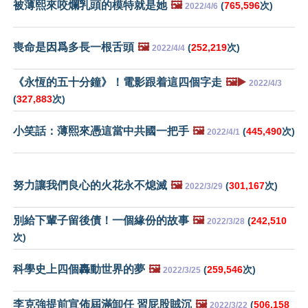
被薄熙來咬爛乳頭的模特就是她
🖼️
(
765,596
次)
2022/4/6
喪命是因爲多長一根舌頭
🖼️
(
252,219
次)
2022/4/4
《永恆的五十分鐘》！電影跟着這四個字走
🖼️▶️
2022/4/3
(
327,883
次)
小笑話：薄熙來憑這當中共國一把手
🖼️
(
445,490
次)
2022/4/1
努力讓我們良心的火花永不熄滅
🖼️
(
301,167
次)
2022/3/29
別給下輩子留後債！一個緣份的故事
🖼️
(
242,510
2022/3/28
次)
科學史上四個轟動世界的夢
🖼️
(
259,546
次)
2022/3/25
李克強提前宣佈屆滿卸任 習屁股賊沉
🖼️
(
506,158
2022/3/22