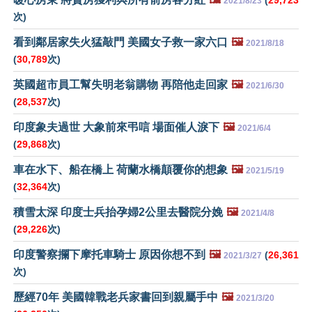
(
29,723
2021/8/23
次)
看到鄰居家失火猛敲門 美國女子救一家六口
🖼️
2021/8/18
(
30,789
次)
英國超市員工幫失明老翁購物 再陪他走回家
🖼️
2021/6/30
(
28,537
次)
印度象夫過世 大象前來弔唁 場面催人淚下
🖼️
2021/6/4
(
29,868
次)
車在水下、船在橋上 荷蘭水橋顛覆你的想象
🖼️
2021/5/19
(
32,364
次)
積雪太深 印度士兵抬孕婦2公里去醫院分娩
🖼️
2021/4/8
(
29,226
次)
印度警察攔下摩托車騎士 原因你想不到
🖼️
(
26,361
2021/3/27
次)
歷經70年 美國韓戰老兵家書回到親屬手中
🖼️
2021/3/20