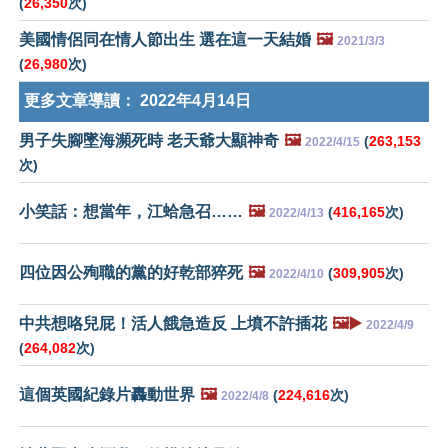
(
26,350
次)
美國情侶同在情人節出生 選在這一天結婚
🖼️
2021/3/3
(
26,980
次)
更多文章導讀：
2022年4月14日
男子失腳墜海瀕死時 老天爺大顯神奇
🖼️
(
263,153
2022/4/15
次)
小笑話：想當年，江蛤急召……
🖼️
(
416,165
次)
2022/4/13
四位因公殉職的黨的好乾部猝死
🖼️
(
309,905
次)
2022/4/10
中共想咯兒屁！活人餓急造反 上墳不許插花
🖼️▶️
2022/4/9
(
264,082
次)
這個英國紀錄片轟動世界
🖼️
(
224,616
次)
2022/4/8