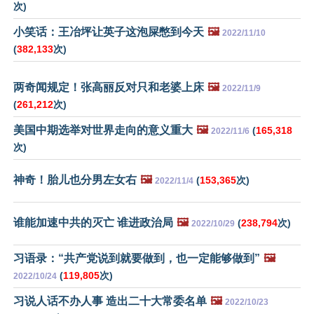
次)
小笑话：王冶坪让英子这泡屎憋到今天
🖼️
2022/11/10
(
382,133
次)
两奇闻规定！张高丽反对只和老婆上床
🖼️
2022/11/9
(
261,212
次)
美国中期选举对世界走向的意义重大
🖼️
(
165,318
2022/11/6
次)
神奇！胎儿也分男左女右
🖼️
(
153,365
次)
2022/11/4
谁能加速中共的灭亡 谁进政治局
🖼️
(
238,794
次)
2022/10/29
习语录：“共产党说到就要做到，也一定能够做到”
🖼️
(
119,805
次)
2022/10/24
习说人话不办人事 造出二十大常委名单
🖼️
2022/10/23