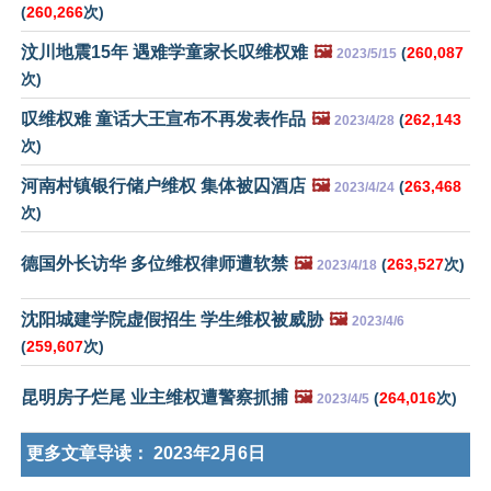
(
260,266
次)
汶川地震15年 遇难学童家长叹维权难
🖼️
(
260,087
2023/5/15
次)
叹维权难 童话大王宣布不再发表作品
🖼️
(
262,143
2023/4/28
次)
河南村镇银行储户维权 集体被囚酒店
🖼️
(
263,468
2023/4/24
次)
德国外长访华 多位维权律师遭软禁
🖼️
(
263,527
次)
2023/4/18
沈阳城建学院虚假招生 学生维权被威胁
🖼️
2023/4/6
(
259,607
次)
昆明房子烂尾 业主维权遭警察抓捕
🖼️
(
264,016
次)
2023/4/5
更多文章导读：
2023年2月6日