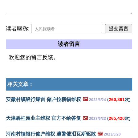
读者暱称:
读者留言
欢迎您的留言反馈。
相关文章：
安徽村镇银行爆雷 储户拉横幅维权
🖼️
(
260,891
次)
2023/6/24
天津碧桂园业主维权 官方不给答复
🖼️
(
265,420
次)
2023/6/23
河南村镇银行储户维权 遭警催泪瓦斯驱散
🖼️
2023/5/20