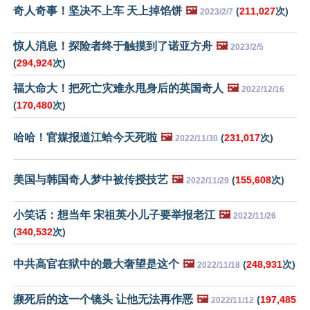
奇人奇事！坚决不上车 天上掉馅饼
🖼️
(
211,027
次)
2023/2/7
惊人消息！探险者终于触摸到了诺亚方舟
🖼️
2023/2/5
(
294,924
次)
福大命大！把死亡灾难永甩身后的英国奇人
🖼️
2022/12/16
(
170,480
次)
哈哈！官媒报道江蛤今天死啦
🖼️
(
231,017
次)
2022/11/30
美国与韩国奇人梦中被传授技艺
🖼️
(
155,608
次)
2022/11/29
小笑话：想当年 宋祖英小儿子要举报老江
🖼️
2022/11/26
(
340,532
次)
中共高官在狱中的最大奢望是这个
🖼️
(
248,931
次)
2022/11/18
濒死后的这一个镜头 让他无法再作恶
🖼️
(
197,485
2022/11/12