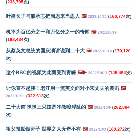
(
233,795
次)
叶挺长子与廖承志把周恩来当恩人
🖼️
(
160,774
次)
2022/10/21
机率为百亿分之一和万亿分之一的奇闻
🖼️
2022/10/19
(
168,434
次)
从蔡英文总统的国庆演讲说到二十大
🖼️
(
170,120
2022/10/14
次)
这个BBC的视频为此而受到青睐
🖼️▶️
(
145,494
次)
2022/10/13
让你直不起腰！老江用一流英文面对小宋丈夫的袭击
🖼️
(
322,618
次)
2022/10/11
二十大前 扒扒三呆婊是咋教唆淫乱的
🖼️
(
282,864
2022/10/9
次)
祖父投胎做孙子 世界之大无奇不有
🖼️
(
189,272
次)
2022/10/3