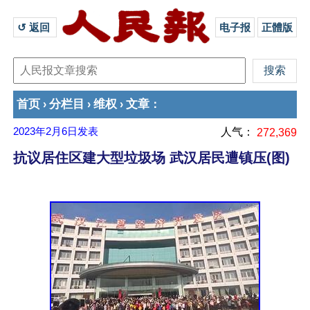
↺ 返回 
电子报
正體版
首页
分栏目
维权
文章
›
›
›
：
2023年2月6日
发表
人气：
272,369
抗议居住区建大型垃圾场 武汉居民遭镇压(图)