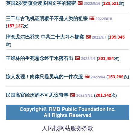
英国2岁婴孩会读多国文字的秘密
🖼️
(
129,521
次)
2022/9/16
三千年古飞机证明猴子不是人类的祖宗
🖼️
2022/9/10
(
157,137
次)
悼念戈尔巴乔夫 中共二十大习不挪窝
🖼️
(
195,345
2022/9/7
次)
王维林的生死悬念终于水落石出
🖼️
(
201,484
次)
2022/9/6
惊人发现！肉体只是灵魂的一件衣服
🖼️
(
153,289
次)
2022/9/4
民国高官经历的不可思议奇事
🖼️
(
201,342
次)
2022/8/31
Copyright© RMB Public Foundation Inc.
All Rights Reserved
人民报网站服务条款