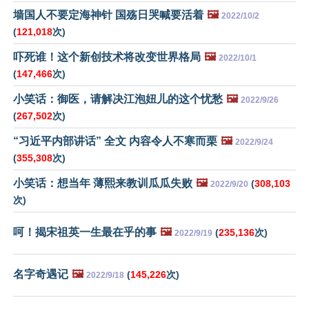
墙国人不要定海神针 国殇日哭喊要活着
🖼️
2022/10/2
(
121,018
次)
吓死谁！这个新创技术将改变世界格局
🖼️
2022/10/1
(
147,466
次)
小笑话：御医，请解决江泡妞儿的这个忧愁
🖼️
2022/9/26
(
267,502
次)
“习近平内部讲话” 全文 内容令人不寒而栗
🖼️
2022/9/24
(
355,308
次)
小笑话：想当年 薄熙来教训瓜瓜失败
🖼️
(
308,103
2022/9/20
次)
呵！揭宋祖英一生最在乎的事
🖼️
(
235,136
次)
2022/9/19
名字奇遇记
🖼️
(
145,226
次)
2022/9/18