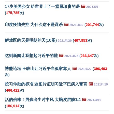
17岁美国少女 给世界上了一堂最珍贵的课
🖼️
2021/5/1
(
175,785
次)
印度疫情失控 为什么这不是谋杀
🖼️
(
201,744
次)
2021/4/30
解放区的天是明朗的天(10图)
(
407,953
次)
2021/4/29
这则新闻让我想起习近平的鞋
🖼️
(
266,647
次)
2021/4/26
博鳌论坛 王岐山让习近平当孤家寡人
🖼️
(
396,403
2021/4/22
次)
按习仲勋的标准 这图片证明习近平已病入膏肓
🖼️
2021/4/19
(
466,422
次)
活的倍棒！男孩出生时中风 大脑皮层缺1/4
🖼️
2021/4/19
(
156,914
次)