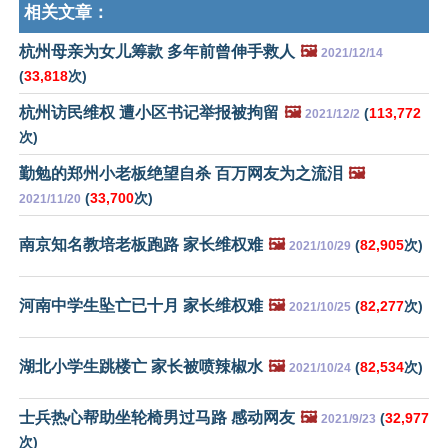
相关文章：
杭州母亲为女儿筹款 多年前曾伸手救人
🖼️
2021/12/14
(
33,818
次)
杭州访民维权 遭小区书记举报被拘留
🖼️
(
113,772
2021/12/2
次)
勤勉的郑州小老板绝望自杀 百万网友为之流泪
🖼️
(
33,700
次)
2021/11/20
南京知名教培老板跑路 家长维权难
🖼️
(
82,905
次)
2021/10/29
河南中学生坠亡已十月 家长维权难
🖼️
(
82,277
次)
2021/10/25
湖北小学生跳楼亡 家长被喷辣椒水
🖼️
(
82,534
次)
2021/10/24
士兵热心帮助坐轮椅男过马路 感动网友
🖼️
(
32,977
2021/9/23
次)