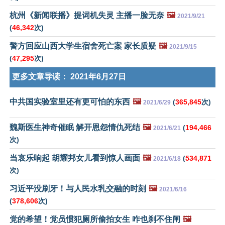
杭州《新闻联播》提词机失灵 主播一脸无奈
🖼️
2021/9/21
(
46,342
次)
警方回应山西大学生宿舍死亡案 家长质疑
🖼️
2021/9/15
(
47,295
次)
更多文章导读：
2021年6月27日
中共国实验室里还有更可怕的东西
🖼️
(
365,845
次)
2021/6/29
魏斯医生神奇催眠 解开恩怨情仇死结
🖼️
(
194,466
2021/6/21
次)
当哀乐响起 胡耀邦女儿看到惊人画面
🖼️
(
534,871
2021/6/18
次)
习近平没刷牙！与人民水乳交融的时刻
🖼️
2021/6/16
(
378,606
次)
党的希望！党员惯犯厕所偷拍女生 咋也刹不住闸
🖼️