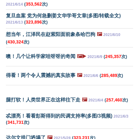
(
353,562
次)
2021/6/14
复旦血案 党为何急删姜文华学哥文章(多图/转载全文)
(
323,896
次)
2021/6/13
想当年，江泽民在赵紫阳面前象条哈巴狗
🖼️
2021/6/10
(
430,324
次)
噢！几个让科学家哇呀呀的奇闻
🖼️▶️
(
245,357
次)
2021/6/9
得看！两个令人震撼的真实故事
🖼️
(
285,489
次)
2021/6/6
腿打软！人类世界正在这样往下走
🖼️
(
257,460
次)
2021/6/4
忒漂亮！看看彭斯得到的民调支持率(多图/3视频)
2021/6/3
(
341,731
次)
达尔文拱门坍塌了
🖼️
(
323,231
次)
2021/5/28