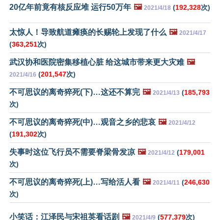
20亿年前竟有核反应堆 运行50万年
🖼️
(
192,328
次)
2021/4/18
太惊人！导致航道瘫痪的长赐轮上发现了什么
🖼️
2021/4/17
(
363,251
次)
武汉协和医院密集移植心脏 给这城市带来更大灾难
🖼️
(
201,547
次)
2021/4/16
不可思议的离奇猝死(下)…这还不算完
🖼️
(
185,793
2021/4/13
次)
不可思议的离奇猝死(中)…观音之乡的悲哀
🖼️
2021/4/12
(
191,302
次)
失事时这位飞行员不需要脊梁骨发凉
🖼️
(
179,001
2021/4/12
次)
不可思议的离奇猝死(上)…写给活人看
🖼️
(
246,630
2021/4/11
次)
小笑话：江泽民与宋祖英看话剧
🖼️
(
577,379
次)
2021/4/9