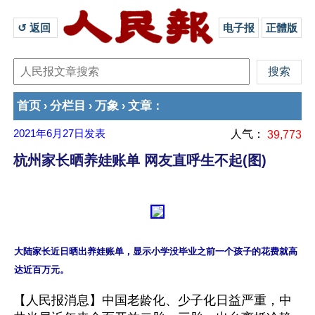
↺ 返回 
电子报
正體版
首页
分栏目
万象
文章
›
›
›
：
2021年6月27日
发表
人气：
39,773
杭州家长晒养娃账单 网友直呼生不起(图)
大陆家长近日晒出养娃账单，显示小学没毕业之前一个孩子的花费就高
【人民报消息】中国老龄化、少子化日益严重，中