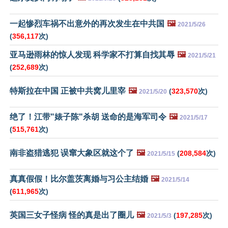
一起惨烈车祸不出意外的再次发生在中共国
🖼️
2021/5/26
(
356,117
次)
亚马逊雨林的惊人发现 科学家不打算自找其辱
🖼️
2021/5/21
(
252,689
次)
特斯拉在中国 正被中共窝儿里宰
🖼️
(
323,570
次)
2021/5/20
绝了！江带"婊子陈"杀胡 送命的是海军司令
🖼️
2021/5/17
(
515,761
次)
南非盗猎逃犯 误窜大象区就这个了
🖼️
(
208,584
次)
2021/5/15
真真假假！比尔盖茨离婚与习公主结婚
🖼️
2021/5/14
(
611,965
次)
英国三女子怪病 怪的真是出了圈儿
🖼️
(
197,285
次)
2021/5/3