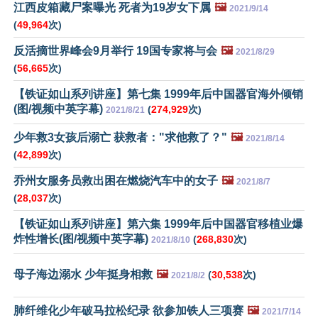
江西皮箱藏尸案曝光 死者为19岁女下属
🖼️
2021/9/14
(
49,964
次)
反活摘世界峰会9月举行 19国专家将与会
🖼️
2021/8/29
(
56,665
次)
【铁证如山系列讲座】第七集 1999年后中国器官海外倾销
(图/视频中英字幕)
(
274,929
次)
2021/8/21
少年救3女孩后溺亡 获救者："求他救了？"
🖼️
2021/8/14
(
42,899
次)
乔州女服务员救出困在燃烧汽车中的女子
🖼️
2021/8/7
(
28,037
次)
【铁证如山系列讲座】第六集 1999年后中国器官移植业爆
炸性增长(图/视频中英字幕)
(
268,830
次)
2021/8/10
母子海边溺水 少年挺身相救
🖼️
(
30,538
次)
2021/8/2
肺纤维化少年破马拉松纪录 欲参加铁人三项赛
🖼️
2021/7/14