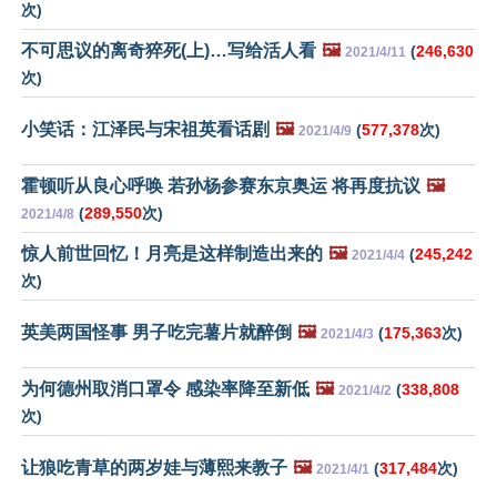
次)
不可思议的离奇猝死(上)…写给活人看
🖼️
(
246,630
2021/4/11
次)
小笑话：江泽民与宋祖英看话剧
🖼️
(
577,378
次)
2021/4/9
霍顿听从良心呼唤 若孙杨参赛东京奥运 将再度抗议
🖼️
(
289,550
次)
2021/4/8
惊人前世回忆！月亮是这样制造出来的
🖼️
(
245,242
2021/4/4
次)
英美两国怪事 男子吃完薯片就醉倒
🖼️
(
175,363
次)
2021/4/3
为何德州取消口罩令 感染率降至新低
🖼️
(
338,808
2021/4/2
次)
让狼吃青草的两岁娃与薄熙来教子
🖼️
(
317,484
次)
2021/4/1