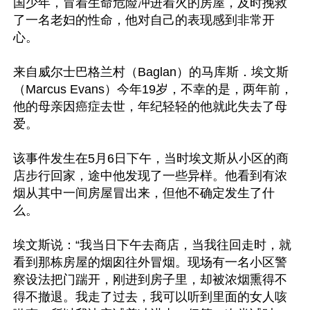
国少年，冒着生命危险冲进着火的房屋，及时挽救
了一名老妇的性命，他对自己的表现感到非常开
心。

来自威尔士巴格兰村（Baglan）的马库斯．埃文斯
（Marcus Evans）今年19岁，不幸的是，两年前，
他的母亲因癌症去世，年纪轻轻的他就此失去了母
爱。

该事件发生在5月6日下午，当时埃文斯从小区的商
店步行回家，途中他发现了一些异样。他看到有浓
烟从其中一间房屋冒出来，但他不确定发生了什
么。

埃文斯说：“我当日下午去商店，当我往回走时，就
看到那栋房屋的烟囱往外冒烟。现场有一名小区警
察设法把门踹开，刚进到房子里，却被浓烟熏得不
得不撤退。我走了过去，我可以听到里面的女人咳