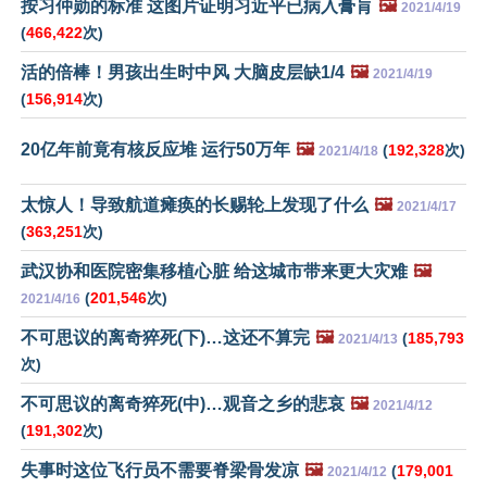
按习仲勋的标准 这图片证明习近平已病入膏肓
🖼️
2021/4/19
(
466,422
次)
活的倍棒！男孩出生时中风 大脑皮层缺1/4
🖼️
2021/4/19
(
156,914
次)
20亿年前竟有核反应堆 运行50万年
🖼️
(
192,328
次)
2021/4/18
太惊人！导致航道瘫痪的长赐轮上发现了什么
🖼️
2021/4/17
(
363,251
次)
武汉协和医院密集移植心脏 给这城市带来更大灾难
🖼️
(
201,546
次)
2021/4/16
不可思议的离奇猝死(下)…这还不算完
🖼️
(
185,793
2021/4/13
次)
不可思议的离奇猝死(中)…观音之乡的悲哀
🖼️
2021/4/12
(
191,302
次)
失事时这位飞行员不需要脊梁骨发凉
🖼️
(
179,001
2021/4/12