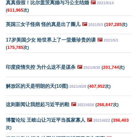
真真假假！比尔盖茨离婚与习公主结婚
🖼️
2021/5/14
(
611,965
次)
英国三女子怪病 怪的真是出了圈儿
🖼️
(
197,285
次)
2021/5/3
17岁美国少女 给世界上了一堂最珍贵的课
🖼️
2021/5/1
(
175,785
次)
印度疫情失控 为什么这不是谋杀
🖼️
(
201,744
次)
2021/4/30
解放区的天是明朗的天(10图)
(
407,952
次)
2021/4/29
这则新闻让我想起习近平的鞋
🖼️
(
266,647
次)
2021/4/26
博鳌论坛 王岐山让习近平当孤家寡人
🖼️
(
396,403
2021/4/22
次)