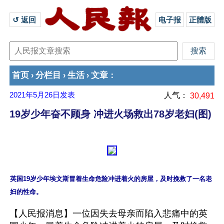
↺ 返回 
电子报
正體版
首页
分栏目
生活
文章
›
›
›
：
2021年5月26日
发表
人气：
30,491
19岁少年奋不顾身 冲进火场救出78岁老妇(图)
英国19岁少年埃文斯冒着生命危险冲进着火的房屋，及时挽救了一名老
【人民报消息】一位因失去母亲而陷入悲痛中的英