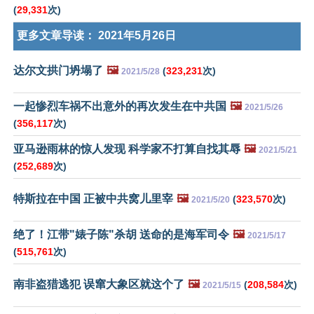
(
29,331
次)
更多文章导读：
2021年5月26日
达尔文拱门坍塌了
🖼️
(
323,231
次)
2021/5/28
一起惨烈车祸不出意外的再次发生在中共国
🖼️
2021/5/26
(
356,117
次)
亚马逊雨林的惊人发现 科学家不打算自找其辱
🖼️
2021/5/21
(
252,689
次)
特斯拉在中国 正被中共窝儿里宰
🖼️
(
323,570
次)
2021/5/20
绝了！江带"婊子陈"杀胡 送命的是海军司令
🖼️
2021/5/17
(
515,761
次)
南非盗猎逃犯 误窜大象区就这个了
🖼️
(
208,584
次)
2021/5/15