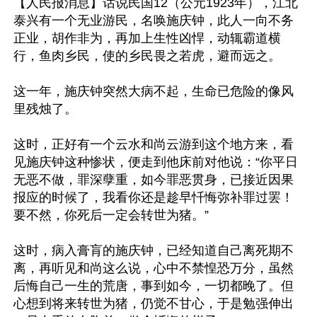
【人民报消息】话说民国12（公元1923年），江北
泰兴有一个无业游民，名唤施庆钟，此人一向不务
正业，胡作非为，再加上生性凶悍，动辄霸道横
行，鱼肉乡民，使的乡民畏之若虎，避而远之。

这一年，施庆钟突然大病不起，生命已危险的像风
里残烛了。

这时，正好有一个云水和尚云游到这个地方来，看
见施庆钟这种惨状，便走到他床前对他说：“你平日
无恶不做，罪深孽重，如今罪恶贯身，已接近因果
报应的时候了，我看你还是趁早忏悔弥补罪过罢！
要不然，你死后一定会转世为猪。”

这时，病入膏肓的施庆钟，已经知道自己离死期不
离，再听见和尚这么说，心中不禁惶恐万分，虽然
后悔自己一生的荒唐，事到如今，一切都晚了。但
心想到将来转世为猪，仍觉不甘心，于是勉强伸出