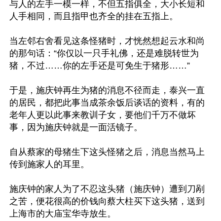
与人的左手一模一样，不但五指俱全，大小长短和
人手相同，而且指甲也齐全的挂在五指上。

当左邻右舍看见这条怪猪时，才恍然想起云水和尚
的那句话：“你仅以一只手礼佛，还是难脱转世为
猪，不过……你的左手还是可免生于猪形……”

于是，施庆钟再生为猪的消息不径而走，泰兴一直
的居民，都把此事当成茶余饭后谈话的资料，有的
老年人更以此事来教训子女，要他们千万不做坏
事，因为施庆钟就是一面活镜子。

自从蔡家的母猪生下这头怪猪之后，消息当然马上
传到施家人的耳里。

施庆钟的家人为了不忍这头猪（施庆钟）遭到刀剐
之苦，便花很高的价钱向蔡大柱买下这头猪，送到
上海市的大庙宝华寺放生。
