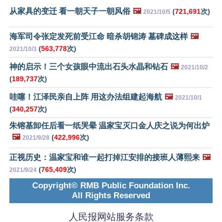
从家具的变迁 看一朝天子一朝风俗
🖼️
(
721,691
次)
2021/10/5
海军司令张定发死前受江命 暗杀胡锦涛 墓碑成这样
🖼️
(
563,778
次)
2021/10/3
神的启示！三个女孩眼中流出石头水晶和钻石
🖼️
2021/10/2
(
189,737
次)
哇噻！江泽民亲自上阵 用这办法组建起海航
🖼️
2021/10/1
(
340,257
次)
朱镕基卸任后看一纸哭晕 温家宝灭口金人庆之说为何出炉
🖼️
(
422,996
次)
2021/9/28
正视历史：温家宝和谁一起打掉江安排的接班人薄熙来
🖼️
(
765,409
次)
2021/9/24
Copyright© RMB Public Foundation Inc.
All Rights Reserved
人民报网站服务条款