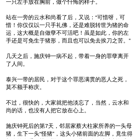
一只左手放在胸前，做个忏悔的样子。

站在一旁的云水和尚看了后，又说：“可惜呀，可
惜！你仅仅以一只手礼佛，还是难脱转世为猪的命
运，这大概是自做孽不可活吧！虽是如此，你的左
手还是可免生于猪形，而且也可以免去挨刀之苦。”

几天之后，施庆钟一病不起，带着一身的罪孽离开
了人间。

泰兴一带的居民，对于这个罪恶满贯的恶人之死，
莫不额手称庆。

不过，很快的，大家就把他淡忘了，当然，云水和
尚的话，也没有人把它放在心上。

施庆钟死后的第7天，邻居家蔡大柱家所养的一头母
猪，生下一头“怪猪”，这头小猪前面的左脚，竟生得