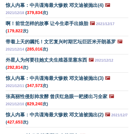
惊人内幕：中共谍海最大惨败 邓文迪被抛出(4)
🖼️
(
379,834
次)
2021/12/18
啊！前世怎样的故事 让今生牵手出娘胎
🖼️
2021/12/17
(
179,822
次)
带着上天的嘱托！文艺复兴时期艺坛巨匠米开朗基罗
🖼️
(
285,016
次)
2021/12/14
外星人为何要往她丈夫生殖器里塞东西
🖼️
2021/12/12
(
292,814
次)
惊人内幕：中共谍海最大惨败 邓文迪被抛出(3)
🖼️
(
347,573
次)
2021/12/11
张高丽性侵彭帅发酵 曾庆红急眼一耙搂出习全家
🖼️
(
829,240
次)
2021/12/10
惊人内幕：中共谍海最大惨败 邓文迪被抛出(2)
🖼️
2021/12/7
(
427,653
次)