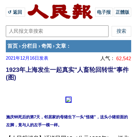
↺ 返回 
电子报
正體版
首页
分栏目
奇闻
文章
›
›
›
：
2021年12月16日
发表
人气：
62,542
1923年上海发生一起真实"人畜轮回转世"事件
(图)
施庆钟死后的第7天，邻居家的母猪生下一头“怪猪”，这头小猪前面的