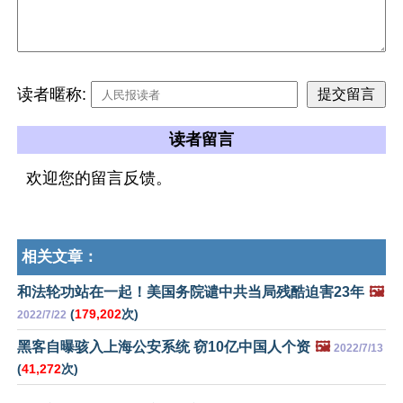
读者暱称:
读者留言
欢迎您的留言反馈。
相关文章：
和法轮功站在一起！美国务院谴中共当局残酷迫害23年
🖼️
(
179,202
次)
2022/7/22
黑客自曝骇入上海公安系统 窃10亿中国人个资
🖼️
2022/7/13
(
41,272
次)