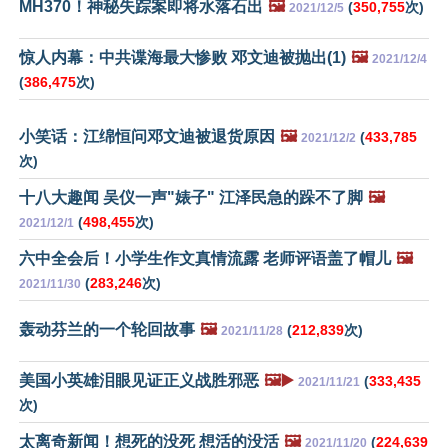
MH370！神秘失踪案即将水落石出
🖼️
(
350,755
次)
2021/12/5
惊人内幕：中共谍海最大惨败 邓文迪被抛出(1)
🖼️
2021/12/4
(
386,475
次)
小笑话：江绵恒问邓文迪被退货原因
🖼️
(
433,785
2021/12/2
次)
十八大趣闻 吴仪一声"婊子" 江泽民急的跺不了脚
🖼️
(
498,455
次)
2021/12/1
六中全会后！小学生作文真情流露 老师评语盖了帽儿
🖼️
(
283,246
次)
2021/11/30
轰动芬兰的一个轮回故事
🖼️
(
212,839
次)
2021/11/28
美国小英雄泪眼见证正义战胜邪恶
🖼️▶️
(
333,435
2021/11/21
次)
太离奇新闻！想死的没死 想活的没活
🖼️
(
224,639
2021/11/20