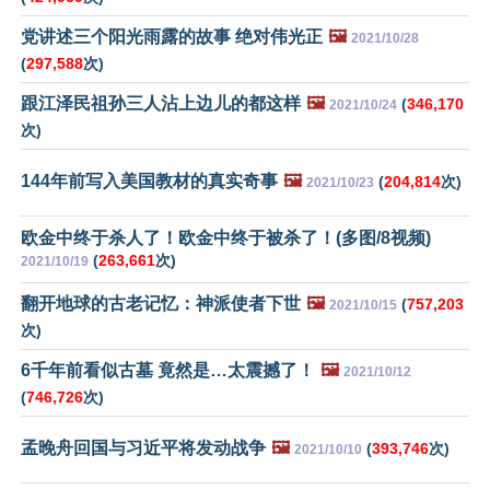
党讲述三个阳光雨露的故事 绝对伟光正
🖼️
2021/10/28
(
297,588
次)
跟江泽民祖孙三人沾上边儿的都这样
🖼️
(
346,170
2021/10/24
次)
144年前写入美国教材的真实奇事
🖼️
(
204,814
次)
2021/10/23
欧金中终于杀人了！欧金中终于被杀了！(多图/8视频)
(
263,661
次)
2021/10/19
翻开地球的古老记忆：神派使者下世
🖼️
(
757,203
2021/10/15
次)
6千年前看似古墓 竟然是…太震撼了！
🖼️
2021/10/12
(
746,726
次)
孟晚舟回国与习近平将发动战争
🖼️
(
393,746
次)
2021/10/10