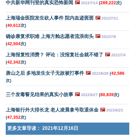
中共新华网刊登的真实恐怖新闻
🖼️
(
289,222
次)
2022/7/14
上海瑞金医院发生砍人事件 院内血迹斑斑
🖼️
2022/7/11
(
40,612
次)
确诊康复求职难 上海方舱志愿者流浪街头
🖼️
2022/7/6
(
42,504
次)
上海报复性消费？ 评论：没报复社会就不错了
🖼️
2022/7/4
(
42,342
次)
唐山之后 多地发生女子无故被打事件
🖼️
(
42,586
2022/6/28
次)
三个发毒誓见结果的真实小故事
🖼️
(
80,839
次)
2022/6/27
上海银行外大排长龙 老人凌晨拿号取退休金
🖼️
2022/6/23
(
47,352
次)
更多文章导读：
2021年12月16日