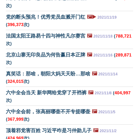
次)
党的断头预兆！优秀党员血溅开门红
🖼️▶️
2021/11/19
(
396,373
次)
法国太阳王路易十四与神性凡尔赛宫
🖼️
(
788,721
2021/11/18
次)
北京山寨无印良品为何告赢日本正牌
🖼️
(
289,871
2021/11/16
次)
真笑话：那啥，朝阳大妈天天盼…那啥
🖼️
2021/11/14
(
324,015
次)
六中全会当天 新华网给党穿了开裆裤
🖼️
(
404,997
2021/11/8
次)
六中全会前，张高丽哪壶不开专提哪壶
🖼️
2021/11/5
(
367,999
次)
顶着邪党害百姓 习近平咋是习仲勋儿子
🖼️
2021/11/2
(
424,969
次)