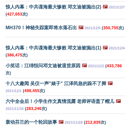
惊人内幕：中共谍海最大惨败 邓文迪被抛出(2)
🖼️
2021/12/7
(
427,653
次)
MH370！神秘失踪案即将水落石出
🖼️
(
350,755
次)
2021/12/5
惊人内幕：中共谍海最大惨败 邓文迪被抛出(1)
🖼️
2021/12/4
(
386,475
次)
小笑话：江绵恒问邓文迪被退货原因
🖼️
(
433,786
2021/12/2
次)
十八大趣闻 吴仪一声"婊子" 江泽民急的跺不了脚
🖼️
(
498,455
次)
2021/12/1
六中全会后！小学生作文真情流露 老师评语盖了帽儿
🖼️
(
283,246
次)
2021/11/30
轰动芬兰的一个轮回故事
🖼️
(
212,839
次)
2021/11/28