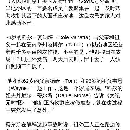
【人民报消息】美国爱荷华州一位农民意外离世，
当地小区的一百多名成员自发聚集在一起，及时帮
助收割其留下的大面积庄稼地，这位农民的家人对
此感动不已。

36岁的科尔．瓦讷塔（Cole Vanatta）与父亲和祖
父一起在爱荷华州塔博尔（Tabor）市以南地区经营
着两千多英亩的农作物。不幸的是，他9月9日在农
场工作时意外受伤，两天后去世，留下妻子一人独
自照顾三个孩子。

“他和他62岁的父亲汤姆（Tom）和93岁的祖父韦恩
（Wayne）一起工作，这是一个家庭农场。”科尔的
姐夫丹尼尔．穆尔斯（Daniel Morse）告诉《大纪
元时报》，“他们正为收割庄稼做准备，就在这过程
中突然发生了意外。”

穆尔斯在解释这起事故时说，祖孙三人正在路边修