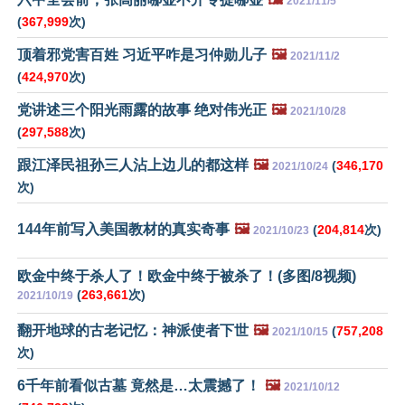
2021/11/5
(
367,999
次)
顶着邪党害百姓 习近平咋是习仲勋儿子
🖼️
2021/11/2
(
424,970
次)
党讲述三个阳光雨露的故事 绝对伟光正
🖼️
2021/10/28
(
297,588
次)
跟江泽民祖孙三人沾上边儿的都这样
🖼️
(
346,170
2021/10/24
次)
144年前写入美国教材的真实奇事
🖼️
(
204,814
次)
2021/10/23
欧金中终于杀人了！欧金中终于被杀了！(多图/8视频)
(
263,661
次)
2021/10/19
翻开地球的古老记忆：神派使者下世
🖼️
(
757,208
2021/10/15
次)
6千年前看似古墓 竟然是…太震撼了！
🖼️
2021/10/12