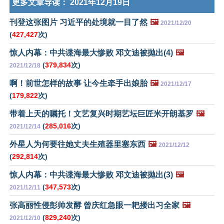
更多文章导读：
2021年12月19日
刊登这张图片 习近平的处境就一目了然
🖼️
2021/12/20
(
427,427
次)
惊人内幕：中共谍海最大惨败 邓文迪被抛出(4)
🖼️
(
379,834
次)
2021/12/18
啊！前世怎样的故事 让今生牵手出娘胎
🖼️
2021/12/17
(
179,822
次)
带着上天的嘱托！文艺复兴时期艺坛巨匠米开朗基罗
🖼️
(
285,016
次)
2021/12/14
外星人为何要往她丈夫生殖器里塞东西
🖼️
2021/12/12
(
292,814
次)
惊人内幕：中共谍海最大惨败 邓文迪被抛出(3)
🖼️
(
347,573
次)
2021/12/11
张高丽性侵彭帅发酵 曾庆红急眼一耙搂出习全家
🖼️
(
829,240
次)
2021/12/10