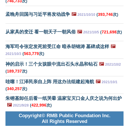
(
746,733
次)
孟晚舟回国与习近平将发动战争
🖼️
(
393,746
次)
2021/10/10
从家具的变迁 看一朝天子一朝风俗
🖼️
(
721,698
次)
2021/10/5
海军司令张定发死前受江命 暗杀胡锦涛 墓碑成这样
🖼️
(
563,779
次)
2021/10/3
神的启示！三个女孩眼中流出石头水晶和钻石
🖼️
2021/10/2
(
189,737
次)
哇噻！江泽民亲自上阵 用这办法组建起海航
🖼️
2021/10/1
(
340,257
次)
朱镕基卸任后看一纸哭晕 温家宝灭口金人庆之说为何出炉
🖼️
(
422,996
次)
2021/9/28
Copyright© RMB Public Foundation Inc.
All Rights Reserved