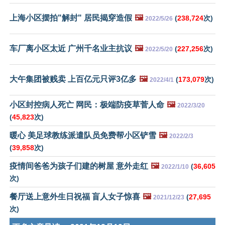
上海小区摆拍"解封" 居民揭穿造假
🖼️
(
238,724
次)
2022/5/26
车厂离小区太近 广州千名业主抗议
🖼️
(
227,256
次)
2022/5/20
大午集团被贱卖 上百亿元只评3亿多
🖼️
(
173,079
次)
2022/4/1
小区封控病人死亡 网民：极端防疫草菅人命
🖼️
2022/3/20
(
45,823
次)
暖心 美足球教练派遣队员免费帮小区铲雪
🖼️
2022/2/3
(
39,858
次)
疫情间爸爸为孩子们建的树屋 意外走红
🖼️
(
36,605
2022/1/10
次)
餐厅送上意外生日祝福 盲人女子惊喜
🖼️
(
27,695
2021/12/23
次)