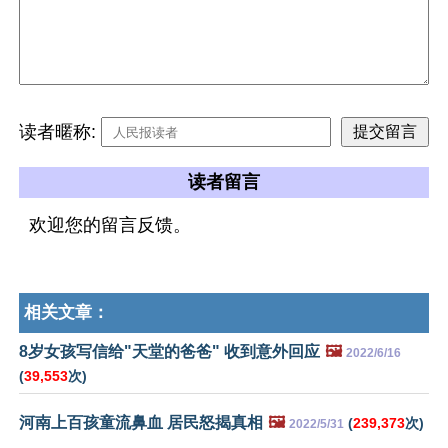
读者暱称:
读者留言
欢迎您的留言反馈。
相关文章：
8岁女孩写信给"天堂的爸爸" 收到意外回应
🖼️
2022/6/16
(
39,553
次)
河南上百孩童流鼻血 居民怒揭真相
🖼️
(
239,373
次)
2022/5/31