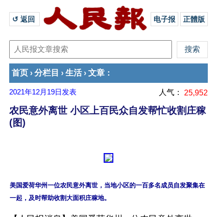
↺ 返回 
电子报
正體版
首页
分栏目
生活
文章
›
›
›
：
2021年12月19日
发表
人气：
25,952
农民意外离世 小区上百民众自发帮忙收割庄稼
(图)
美国爱荷华州一位农民意外离世，当地小区的一百多名成员自发聚集在