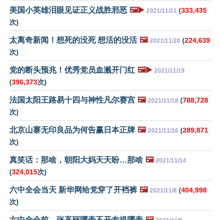
美国小英雄泪眼见证正义战胜邪恶
🖼️▶️
(
333,435
2021/11/21
次)
太离奇新闻！想死的没死 想活的没活
🖼️
(
224,639
2021/11/20
次)
党的断头预兆！优秀党员血溅开门红
🖼️▶️
2021/11/19
(
396,373
次)
法国太阳王路易十四与神性凡尔赛宫
🖼️
(
788,728
2021/11/18
次)
北京山寨无印良品为何告赢日本正牌
🖼️
(
289,871
2021/11/16
次)
真笑话：那啥，朝阳大妈天天盼…那啥
🖼️
2021/11/14
(
324,015
次)
六中全会当天 新华网给党穿了开裆裤
🖼️
(
404,998
2021/11/8
次)
六中全会前，张高丽哪壶不开专提哪壶
🖼️