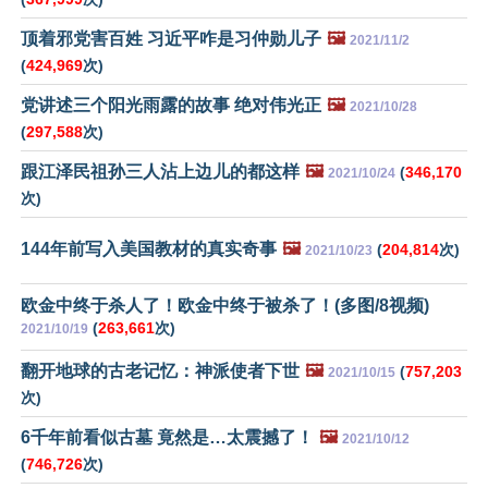
顶着邪党害百姓 习近平咋是习仲勋儿子
🖼️
2021/11/2
(
424,969
次)
党讲述三个阳光雨露的故事 绝对伟光正
🖼️
2021/10/28
(
297,588
次)
跟江泽民祖孙三人沾上边儿的都这样
🖼️
(
346,170
2021/10/24
次)
144年前写入美国教材的真实奇事
🖼️
(
204,814
次)
2021/10/23
欧金中终于杀人了！欧金中终于被杀了！(多图/8视频)
(
263,661
次)
2021/10/19
翻开地球的古老记忆：神派使者下世
🖼️
(
757,203
2021/10/15
次)
6千年前看似古墓 竟然是…太震撼了！
🖼️
2021/10/12
(
746,726
次)