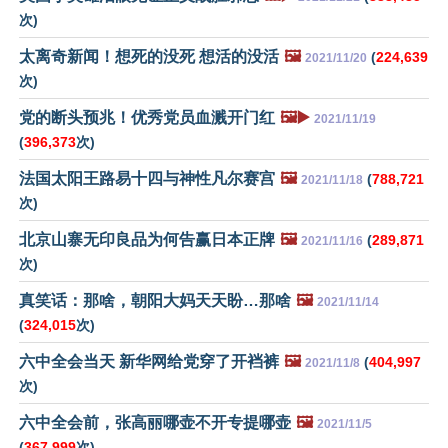
次)
太离奇新闻！想死的没死 想活的没活
🖼️
(
224,639
2021/11/20
次)
党的断头预兆！优秀党员血溅开门红
🖼️▶️
2021/11/19
(
396,373
次)
法国太阳王路易十四与神性凡尔赛宫
🖼️
(
788,721
2021/11/18
次)
北京山寨无印良品为何告赢日本正牌
🖼️
(
289,871
2021/11/16
次)
真笑话：那啥，朝阳大妈天天盼…那啥
🖼️
2021/11/14
(
324,015
次)
六中全会当天 新华网给党穿了开裆裤
🖼️
(
404,997
2021/11/8
次)
六中全会前，张高丽哪壶不开专提哪壶
🖼️
2021/11/5
(
367,999
次)