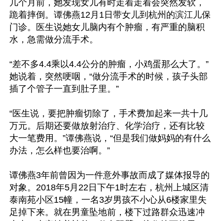
几个月前，她发现女儿有时走着走着会突然发软，
跪着摔倒。谭佛燕12月1日带女儿到杭州的滨江儿保
门诊。医生说她女儿脑内有个肿瘤，有严重的脑积
水，急需做分流手术。

“差不多4.4乘以4.4公分的肿瘤，小鸡蛋那么大了。”
她说着，突然哽咽，“做分流手术的时候，孩子头部
插了个管子一直到肚子里。”

“医生说，要把肿瘤切除了，手术费加起来一共十几
万元。后期还要做放射治疗、化学治疗，还有比较
大一笔费用。”谭佛燕说，“但是我们做妈妈的有什么
办法，怎么样也要治啊。”

谭佛燕3年前曾因为一件意外事故而成了媒体报导的
对象。2018年5月22日下午1时左右，杭州上城区清
泰南苑小区15幢，一名3岁男孩不小心从6楼家里失
足掉下来。就在男童坠地前，楼下过路群众迅速冲