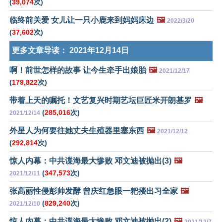
(
39,074
次)
临终前关爱 女儿让一只小鹿来到妈妈床边
🖼️
2022/3/20
(
37,602
次)
更多文章导读：
2021年12月14日
啊！前世怎样的故事 让今生牵手出娘胎
🖼️
2021/12/17
(
179,822
次)
带着上天的嘱托！文艺复兴时期艺坛巨匠米开朗基罗
🖼️
(
285,016
次)
2021/12/14
外星人为何要往她丈夫生殖器里塞东西
🖼️
2021/12/12
(
292,814
次)
惊人内幕：中共谍海最大惨败 邓文迪被抛出(3)
🖼️
(
347,573
次)
2021/12/11
张高丽性侵彭帅发酵 曾庆红急眼一耙搂出习全家
🖼️
(
829,240
次)
2021/12/10
惊人内幕：中共谍海最大惨败 邓文迪被抛出(2)
🖼️