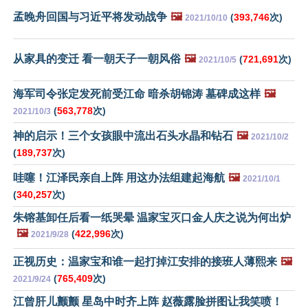
孟晚舟回国与习近平将发动战争
🖼️
(
393,746
次)
2021/10/10
从家具的变迁 看一朝天子一朝风俗
🖼️
(
721,691
次)
2021/10/5
海军司令张定发死前受江命 暗杀胡锦涛 墓碑成这样
🖼️
(
563,778
次)
2021/10/3
神的启示！三个女孩眼中流出石头水晶和钻石
🖼️
2021/10/2
(
189,737
次)
哇噻！江泽民亲自上阵 用这办法组建起海航
🖼️
2021/10/1
(
340,257
次)
朱镕基卸任后看一纸哭晕 温家宝灭口金人庆之说为何出炉
🖼️
(
422,996
次)
2021/9/28
正视历史：温家宝和谁一起打掉江安排的接班人薄熙来
🖼️
(
765,409
次)
2021/9/24
江曾肝儿颤颤 星岛中时齐上阵 赵薇露脸拼图让我笑喷！