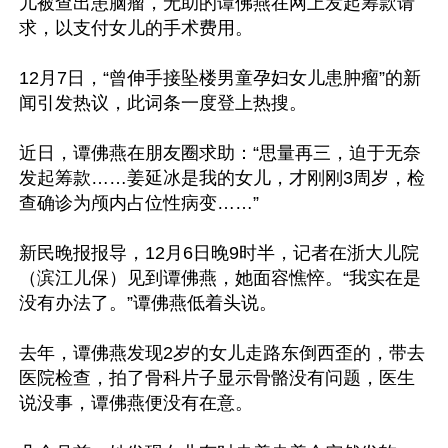
儿被查出患脑瘤，无助的谭佛燕在网上发起筹款请
求，以支付女儿的手术费用。

12月7日，“曾伸手接坠楼男童孕妇女儿患肿瘤”的新
闻引发热议，此词条一度登上热搜。

近日，谭佛燕在朋友圈求助：“思量再三，迫于无奈
发起筹款……姜延冰是我的女儿，才刚刚3周岁，检
查确诊为颅内占位性病变……”

新民晚报报导，12月6日晚9时半，记者在浙大儿院
（滨江儿保）见到谭佛燕，她面容憔悴。“我实在是
没有办法了。”谭佛燕低着头说。

去年，谭佛燕发现2岁的女儿走路东倒西歪的，带去
医院检查，拍了骨科片子显示骨骼没有问题，医生
说没事，谭佛燕便没有在意。
