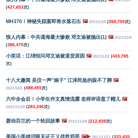
2021/12/7
(
427,653
次)
MH370！神秘失踪案即将水落石出
🖼️
(
350,755
次)
2021/12/5
惊人内幕：中共谍海最大惨败 邓文迪被抛出(1)
🖼️
2021/12/4
(
386,475
次)
小笑话：江绵恒问邓文迪被退货原因
🖼️
(
433,785
2021/12/2
次)
十八大趣闻 吴仪一声"婊子" 江泽民急的跺不了脚
🖼️
(
498,455
次)
2021/12/1
六中全会后！小学生作文真情流露 老师评语盖了帽儿
🖼️
(
283,246
次)
2021/11/30
轰动芬兰的一个轮回故事
🖼️
(
212,839
次)
2021/11/28
美国小英雄泪眼见证正义战胜邪恶
🖼️▶️
(
333,435
2021/11/21