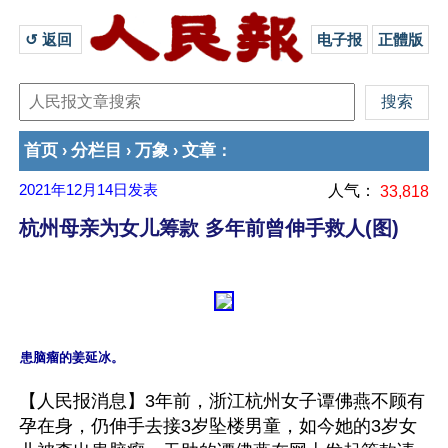
↺ 返回 
电子报
正體版
首页
分栏目
万象
文章
›
›
›
：
2021年12月14日
发表
人气：
33,818
杭州母亲为女儿筹款 多年前曾伸手救人(图)
【人民报消息】3年前，浙江杭州女子谭佛燕不顾有
孕在身，仍伸手去接3岁坠楼男童，如今她的3岁女