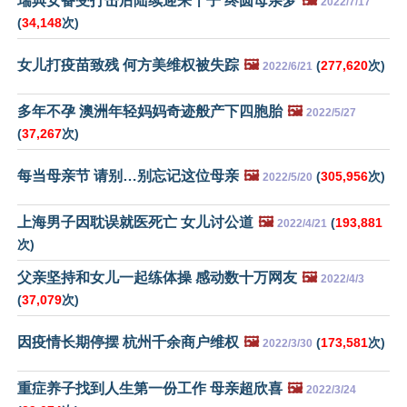
瑞典女备受打击后陆续迎来十子 终圆母亲梦
🖼️
2022/7/17
(
34,148
次)
女儿打疫苗致残 何方美维权被失踪
🖼️
(
277,620
次)
2022/6/21
多年不孕 澳洲年轻妈妈奇迹般产下四胞胎
🖼️
2022/5/27
(
37,267
次)
每当母亲节 请别…别忘记这位母亲
🖼️
(
305,956
次)
2022/5/20
上海男子因耽误就医死亡 女儿讨公道
🖼️
(
193,881
2022/4/21
次)
父亲坚持和女儿一起练体操 感动数十万网友
🖼️
2022/4/3
(
37,079
次)
因疫情长期停摆 杭州千余商户维权
🖼️
(
173,581
次)
2022/3/30
重症养子找到人生第一份工作 母亲超欣喜
🖼️
2022/3/24