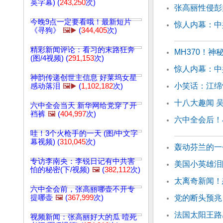
英字幕) (
243,250
次)
张高丽性侵彭
今晚9点一定要看哦！最新短片
惊人内幕：中
《寻狗》
🖼️▶️
(
344,405
次)
精彩新闻评论：看习的末路狂奔
MH370！
(图/4视频) (
291,153
次)
惊人内幕：中
神韵传递创世主信息 好莱坞女星
小笑话：江绵
感动落泪
🖼️▶️
(
1,102,182
次)
十八大趣闻 
六中全会当天 新华网给党穿了开
裆裤
🖼️
(
404,997
次)
六中全会后！
哇！3个火枪手的一天 (图/中文字
幕视频) (
310,045
次)
轰动芬兰的一
专访李南央：李锐日记有中共害
美国小英雄泪
怕的秘密(下/视频)
🖼️
(
382,112
次)
太离奇新闻！
六中全会前，张高丽哪壶不开专
提哪壶
🖼️
(
367,999
次)
党的断头预兆
法国太阳王路
视频新闻：张高丽好大的瓜 噎死