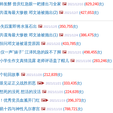
帅发酵 曾庆红急眼一耙搂出习全家
🖼️
(
829,240
次)
2021/12/10
共谍海最大惨败 邓文迪被抛出(2)
🖼️
(
427,653
次)
2021/12/7
神秘失踪案即将水落石出
🖼️
(
350,755
次)
2021/12/5
共谍海最大惨败 邓文迪被抛出(1)
🖼️
(
386,475
次)
2021/12/4
恒问邓文迪被退货原因
🖼️
(
433,785
次)
2021/12/2
吴仪一声"婊子" 江泽民急的跺不了脚
🖼️
(
498,455
次)
2021/12/1
小学生作文真情流露 老师评语盖了帽儿
🖼️
(
283,246
次)
2021/11/30
个轮回故事
🖼️
(
212,839
次)
2021/11/28
眼见证正义战胜邪恶
🖼️▶️
(
333,435
次)
2021/11/21
想死的没死 想活的没活
🖼️
(
224,639
次)
2021/11/20
！优秀党员血溅开门红
🖼️▶️
(
396,373
次)
2021/11/19
易十四与神性凡尔赛宫
🖼️
(
788,721
次)
2021/11/18