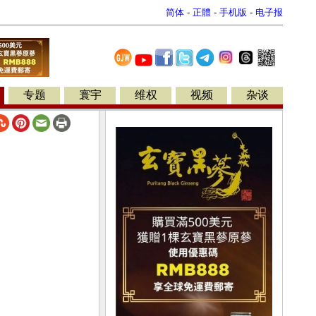
简体
-
正體
-
手机版
-
电子报
专题
寰宇
维权
视频
杂谈