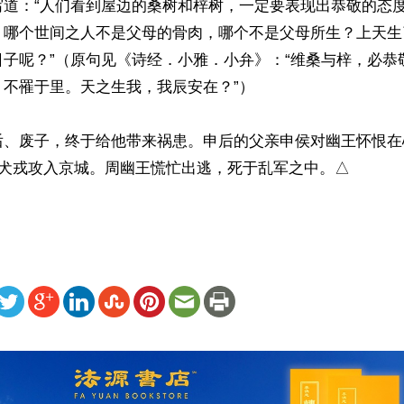
写道：“人们看到屋边的桑树和梓树，一定要表现出恭敬的态
。哪个世间之人不是父母的骨肉，哪个不是父母所生？上天生
日子呢？”（原句见《诗经．小雅．小弁》：“维桑与梓，必恭
不罹于里。天之生我，我辰安在？”）

后、废子，终于给他带来祸患。申后的父亲申侯对幽王怀恨在
合犬戎攻入京城。周幽王慌忙出逃，死于乱军之中。△
ww.renminbao.com/rmb/articles/2021/12/13/73640.html