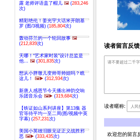
露 老师评语盖了帽儿
🖼️
(
283,246
次)
精彩绝伦！姜光宇大话米开朗基
罗 (图/3视频) (
185,804
次)
轰动芬兰的一个轮回故事
🖼️
(
212,839
次)
读者留言反馈
天哪！“艺术家时装”设计总监是
他…
🖼️
(
301,835
次)
想从小胖墩儿变帅哥帅姐吗？瞧
这儿！
🖼️▶️
(
312,934
次)
新唐人感恩节今天播出神韵交响
乐团音乐会
🖼️▶️
(
319,684
次)
读者暱称:
【铁证如山系列讲座】第13集 器
官等待平均一至二周(图/视频中英
字幕) (
257,231
次)
美国小英雄泪眼见证正义战胜邪
欢迎您的留言
恶
🖼️▶️
(
333,435
次)