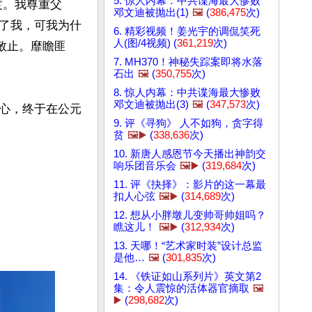
5. 惊人内幕：中共谍海最大惨败
度。我尊重父
邓文迪被抛出(1)
🖼️
(
386,475
次)
了我，可我为什
6. 精彩视频！姜光宇的调侃笑死
人(图/4视频) (
361,219
次)
敬止。靡瞻匪
7. MH370！神秘失踪案即将水落
石出
🖼️
(
350,755
次)
8. 惊人内幕：中共谍海最大惨败
邓文迪被抛出(3)
🖼️
(
347,573
次)
心，终于在公元
9. 评《寻狗》 人不如狗，贪字得
贫
🖼️▶️
(
338,636
次)
10. 新唐人感恩节今天播出神韵交
响乐团音乐会
🖼️▶️
(
319,684
次)
11. 评《抉择》：影片的这一幕最
扣人心弦
🖼️▶️
(
314,689
次)
12. 想从小胖墩儿变帅哥帅姐吗？
瞧这儿！
🖼️▶️
(
312,934
次)
13. 天哪！“艺术家时装”设计总监
是他…
🖼️
(
301,835
次)
14. 《铁证如山系列片》英文第2
集：令人震惊的活体器官摘取
🖼️
▶️
(
298,682
次)