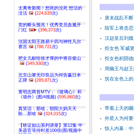
太离奇新闻！想死的没死 想活的
没活
🖼️
(
224,639
次)
唐末战乱不断
党的断头预兆！优秀党员血溅开
陆军上将贪恋
门红
🖼️▶️
(
396,373
次)
汉赵皇后刘娥
法国太阳王路易十四与神性凡尔
赛宫
🖼️
(
788,721
次)
拒女色 军威
把女儿献给徐才厚的中将谷俊山
拒女色积阴德
🖼️
(
349,930
次)
周幽王与赵王
北京山寨无印良品为何告赢日本
筑在女色上的
正牌
🖼️
(
289,871
次)
黄明志两首MTV：《玻璃心》和
《墙外》(图/4视频) (
595,860
次)
带着上天的嘱
真笑话：那啥，朝阳大妈天天
盼…那啥
🖼️
(
324,015
次)
外星人为何要
【铁证如山系列讲座】第12集 中
惊人内幕：中
美器官等待时差100倍(图/视频中