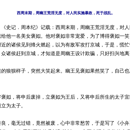
】《史记．周本纪》记载：西周末期，周幽王荒淫无度，对人
献给他一名美女褒姒。他对褒姒非常宠爱，为了博得褒姒一笑
附近的诸侯见到烽火燃起，以为有敌军攻打京城，于是，慌忙
，众诸侯赶到京城，才知道是周幽王设计欺骗，只好扫兴地离开
侯的狼狈样子，突然大笑起来。幽王见褒姒果然笑了，自己也
好褒姒，将申后废掉，立褒姒为王后，又将申后所生的太子宜
立为太子。

善良，毫无过错，竟然被废，心中非常愁苦，于是写了《小弁