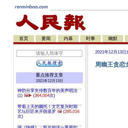
首页
要闻
内幕
时事
幽默
2021年12月13日
周幽王贪恋女
重点推荐文章
2021年12月13日
神韵分享失传数百年的美声唱法
(1)
🖼️▶️
(
364,004
次)
带着上天的嘱托！文艺复兴时期
艺坛巨匠米开朗基罗
🖼️
(
285,016
次)
评《抉择》：影片的这一幕最扣