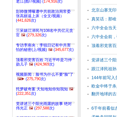
老江(图/7视频) (
174,916
次)
北京山寨无印
彭帅微博曝遭中共前政治局常委
张高丽逼上床（全文/视频）
真笑话：那啥
(
441,626
次)
六中全会当天
三呆婊江泽民与108名中共亿元贪
官
🖼️
(
279,326
次)
六中全会前，
专访李南央：李锐日记有中共害
顶着邪党害百
怕的秘密(上/视频)
🖼️
(
345,677
次)
顶着邪党害百姓 习近平咋是习仲
党讲述三个阳
勋儿子
🖼️
(
424,969
次)
跟江泽民祖孙
视频新闻：脸书为什么不要“脸”了
144年前写
🖼️▶️
(
275,790
次)
欧金中终于杀
托梦破奇案 天知地知你知我知
🖼️
(
222,351
次)
翻开地球的古
党讲述三个阳光雨露的故事 绝对
伟光正
🖼️
(
297,588
次)
6千年前看似