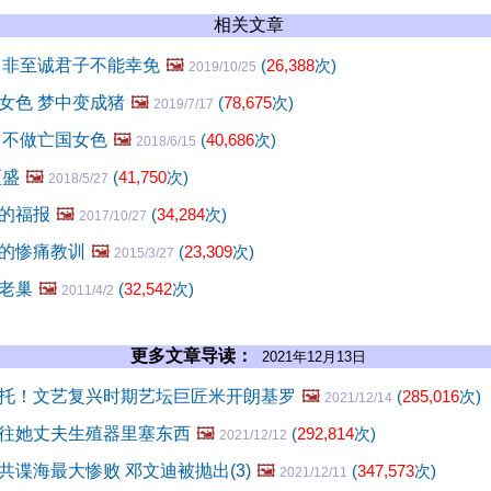
相关文章
 非至诚君子不能幸免
🖼️
(
26,388
次)
2019/10/25
女色 梦中变成猪
🖼️
(
78,675
次)
2019/7/17
 不做亡国女色
🖼️
(
40,686
次)
2018/6/15
更盛
🖼️
(
41,750
次)
2018/5/27
的福报
🖼️
(
34,284
次)
2017/10/27
的惨痛教训
🖼️
(
23,309
次)
2015/3/27
老巢
🖼️
(
32,542
次)
2011/4/2
更多文章导读：
2021年12月13日
托！文艺复兴时期艺坛巨匠米开朗基罗
🖼️
(
285,016
次)
2021/12/14
往她丈夫生殖器里塞东西
🖼️
(
292,814
次)
2021/12/12
共谍海最大惨败 邓文迪被抛出(3)
🖼️
(
347,573
次)
2021/12/11