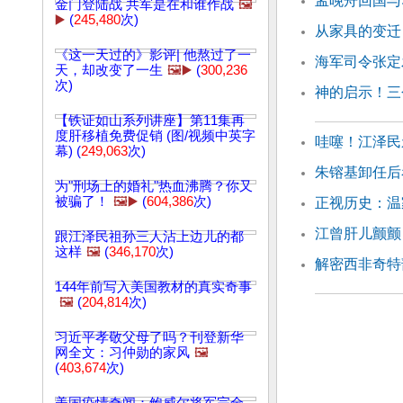
孟晚舟回国与
金门登陆战 共军是在和谁作战
🖼️
▶️
(
245,480
次)
从家具的变迁
《这一天过的》影评| 他熬过了一
海军司令张定
天，却改变了一生
🖼️▶️
(
300,236
次)
神的启示！三
【铁证如山系列讲座】第11集再
度肝移植免费促销 (图/视频中英字
哇噻！江泽民
幕) (
249,063
次)
朱镕基卸任后
为"刑场上的婚礼"热血沸腾？你又
被骗了！
🖼️▶️
(
604,386
次)
正视历史：温
江曾肝儿颤颤
跟江泽民祖孙三人沾上边儿的都
这样
🖼️
(
346,170
次)
解密西非奇特
144年前写入美国教材的真实奇事
🖼️
(
204,814
次)
习近平孝敬父母了吗？刊登新华
网全文：习仲勋的家风
🖼️
(
403,674
次)