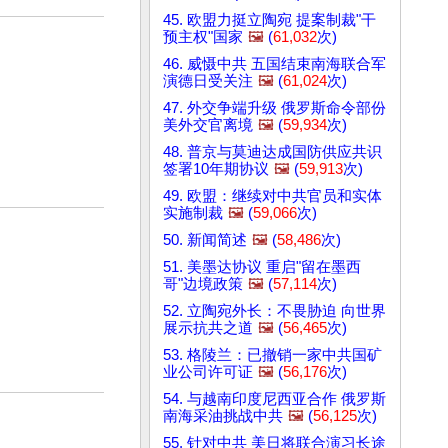
45. 欧盟力挺立陶宛 提案制裁"干
预主权"国家
🖼️
(
61,032
次)
46. 威慑中共 五国结束南海联合军
演德日受关注
🖼️
(
61,024
次)
47. 外交争端升级 俄罗斯命令部份
美外交官离境
🖼️
(
59,934
次)
48. 普京与莫迪达成国防供应共识
签署10年期协议
🖼️
(
59,913
次)
49. 欧盟：继续对中共官员和实体
实施制裁
🖼️
(
59,066
次)
50. 新闻简述
🖼️
(
58,486
次)
51. 美墨达协议 重启"留在墨西
哥"边境政策
🖼️
(
57,114
次)
52. 立陶宛外长：不畏胁迫 向世界
展示抗共之道
🖼️
(
56,465
次)
53. 格陵兰：已撤销一家中共国矿
业公司许可证
🖼️
(
56,176
次)
54. 与越南印度尼西亚合作 俄罗斯
南海采油挑战中共
🖼️
(
56,125
次)
55. 针对中共 美日将联合演习长途