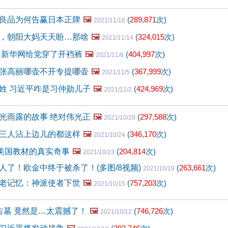
良品为何告赢日本正牌
🖼️
(
289,871
次)
2021/11/16
，朝阳大妈天天盼…那啥
🖼️
(
324,015
次)
2021/11/14
 新华网给党穿了开裆裤
🖼️
(
404,997
次)
2021/11/8
张高丽哪壶不开专提哪壶
🖼️
(
367,999
次)
2021/11/5
姓 习近平咋是习仲勋儿子
🖼️
(
424,969
次)
2021/11/2
光雨露的故事 绝对伟光正
🖼️
(
297,588
次)
2021/10/28
三人沾上边儿的都这样
🖼️
(
346,170
次)
2021/10/24
入美国教材的真实奇事
🖼️
(
204,814
次)
2021/10/23
人了！欧金中终于被杀了！(多图/8视频)
(
263,661
次)
2021/10/19
老记忆：神派使者下世
🖼️
(
757,203
次)
2021/10/15
古墓 竟然是…太震撼了！
🖼️
(
746,726
次)
2021/10/12