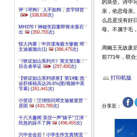
的块垒。诗中
评《寻狗》 人不如狗，贪字得贫
亲，依恋母亲
🖼️▶️
(
338,636
次)
么总是没有好
MH370！神秘失踪案即将水落石
母。不属于毛，
出
🖼️
(
350,755
次)
惊人内幕：中共谍海最大惨败 邓
周幽王无故废
文迪被抛出(1)
🖼️
(
386,475
次)
前771年，联
《铁证如山系列片》英文第1集：
目击者举证
🖼️▶️
(
297,400
次)
文章网址: http://w
打印机版
【铁证如山系列讲座】第14集 急
诊肝移植高达26.6%(图/视频中英
字幕) (
261,441
次)
小笑话：江绵恒问邓文迪被退货
原因
🖼️
(
433,785
次)
分享至：
十八大趣闻 吴仪一声"婊子" 江泽
民急的跺不了脚
🖼️
(
498,455
次)
六中全会后！小学生作文真情流