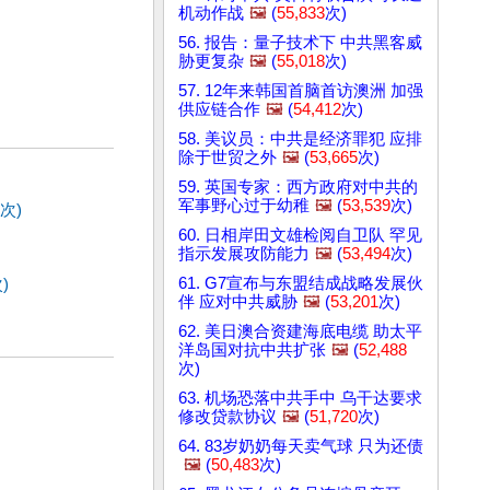
机动作战
🖼️
(
55,833
次)
56. 报告：量子技术下 中共黑客威
胁更复杂
🖼️
(
55,018
次)
57. 12年来韩国首脑首访澳洲 加强
供应链合作
🖼️
(
54,412
次)
58. 美议员：中共是经济罪犯 应排
除于世贸之外
🖼️
(
53,665
次)
59. 英国专家：西方政府对中共的
军事野心过于幼稚
🖼️
(
53,539
次)
次)
60. 日相岸田文雄检阅自卫队 罕见
指示发展攻防能力
🖼️
(
53,494
次)
61. G7宣布与东盟结成战略发展伙
)
伴 应对中共威胁
🖼️
(
53,201
次)
62. 美日澳合资建海底电缆 助太平
洋岛国对抗中共扩张
🖼️
(
52,488
次)
63. 机场恐落中共手中 乌干达要求
修改贷款协议
🖼️
(
51,720
次)
64. 83岁奶奶每天卖气球 只为还债
🖼️
(
50,483
次)