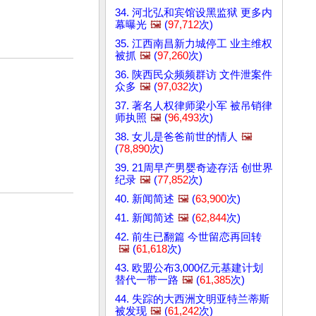
34. 河北弘和宾馆设黑监狱 更多内
幕曝光
🖼️
(
97,712
次)
35. 江西南昌新力城停工 业主维权
被抓
🖼️
(
97,260
次)
36. 陕西民众频频群访 文件泄案件
众多
🖼️
(
97,032
次)
37. 著名人权律师梁小军 被吊销律
师执照
🖼️
(
96,493
次)
38. 女儿是爸爸前世的情人
🖼️
(
78,890
次)
39. 21周早产男婴奇迹存活 创世界
纪录
🖼️
(
77,852
次)
40. 新闻简述
🖼️
(
63,900
次)
41. 新闻简述
🖼️
(
62,844
次)
42. 前生已翻篇 今世留恋再回转
🖼️
(
61,618
次)
43. 欧盟公布3,000亿元基建计划
替代一带一路
🖼️
(
61,385
次)
44. 失踪的大西洲文明亚特兰蒂斯
被发现
🖼️
(
61,242
次)