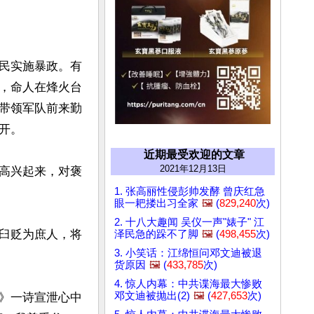
民实施暴政。有
，命人在烽火台
带领军队前来勤
。

近期最受欢迎的文章
2021年12月13日
高兴起来，对褒
1. 张高丽性侵彭帅发酵 曾庆红急
眼一耙搂出习全家
🖼️
(
829,240
次)
2. 十八大趣闻 吴仪一声"婊子" 江
臼贬为庶人，将
泽民急的跺不了脚
🖼️
(
498,455
次)
3. 小笑话：江绵恒问邓文迪被退
货原因
🖼️
(
433,785
次)
4. 惊人内幕：中共谍海最大惨败
邓文迪被抛出(2)
🖼️
(
427,653
次)
》一诗宣泄心中