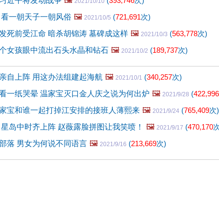
习近平将发动战争
🖼️
(
393,746
次)
2021/10/10
 看一朝天子一朝风俗
🖼️
(
721,691
次)
2021/10/5
发死前受江命 暗杀胡锦涛 墓碑成这样
🖼️
(
563,778
次)
2021/10/3
个女孩眼中流出石头水晶和钻石
🖼️
(
189,737
次)
2021/10/2
亲自上阵 用这办法组建起海航
🖼️
(
340,257
次)
2021/10/1
看一纸哭晕 温家宝灭口金人庆之说为何出炉
🖼️
(
422,996
2021/9/28
家宝和谁一起打掉江安排的接班人薄熙来
🖼️
(
765,409
次)
2021/9/24
 星岛中时齐上阵 赵薇露脸拼图让我笑喷！
🖼️
(
470,170
次
2021/9/17
部落 男女为何说不同语言
🖼️
(
213,669
次)
2021/9/16