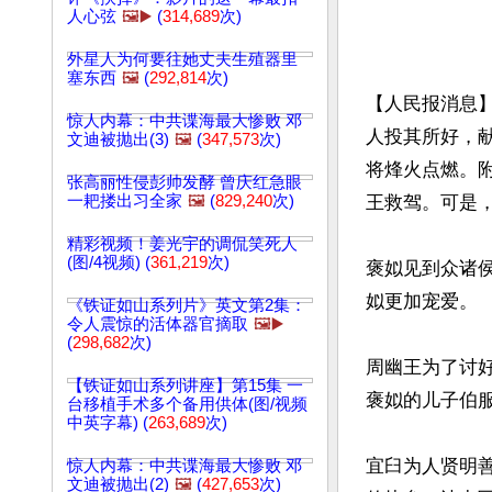
人心弦
🖼️▶️
(
314,689
次)
外星人为何要往她丈夫生殖器里
塞东西
🖼️
(
292,814
次)
【人民报消息
惊人内幕：中共谍海最大惨败 邓
人投其所好，
文迪被抛出(3)
🖼️
(
347,573
次)
将烽火点燃。
张高丽性侵彭帅发酵 曾庆红急眼
一耙搂出习全家
🖼️
(
829,240
次)
王救驾。可是
精彩视频！姜光宇的调侃笑死人
(图/4视频) (
361,219
次)
褒姒见到众诸
姒更加宠爱。

《铁证如山系列片》英文第2集：
令人震惊的活体器官摘取
🖼️▶️
(
298,682
次)
周幽王为了讨
【铁证如山系列讲座】第15集 一
褒姒的儿子伯服
台移植手术多个备用供体(图/视频
中英字幕) (
263,689
次)
宜臼为人贤明
惊人内幕：中共谍海最大惨败 邓
文迪被抛出(2)
🖼️
(
427,653
次)