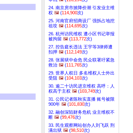
24. 南京房市掀降价潮 引发业主维
权
🖼️
(
114,900
次)
25. 河南官府招商设厂 强拆占地挖
祖坟
🖼️
(
114,695
次)
26. 杭州访民维权 遭小区书记举报
被拘留
🖼️
(
113,772
次)
27. 控告庭长违法 王宇等3律师遭
扣押
🖼️
(
112,149
次)
28. 张展狱中命危 民众联署吁紧急
救治
🖼️
(
111,765
次)
29. 世界人权日 多名维权人士外出
受阻
🖼️
(
104,103
次)
30. 逾二十访民进京维权 高呼：人
权高于主权
🖼️
(
103,749
次)
31. 公民记者陈秋实直播 账号被限
900年
🖼️
(
101,830
次)
32. 融创深陷财务危机 业主维权不
断
🖼️
(
99,476
次)
33. 民生观察网站创办人刘飞跃 刑
满出狱
🖼️
(
98,510
次)