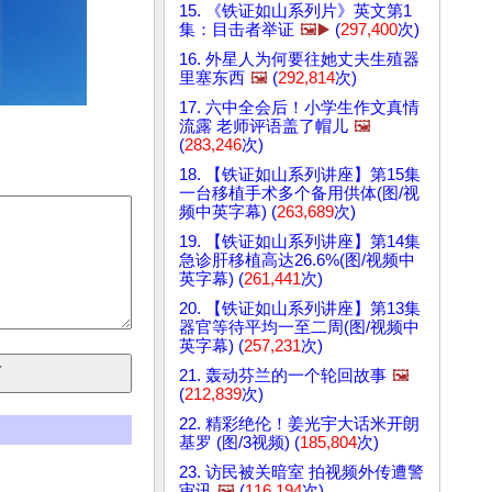
15. 《铁证如山系列片》英文第1
集：目击者举证
🖼️▶️
(
297,400
次)
16. 外星人为何要往她丈夫生殖器
里塞东西
🖼️
(
292,814
次)
17. 六中全会后！小学生作文真情
流露 老师评语盖了帽儿
🖼️
(
283,246
次)
18. 【铁证如山系列讲座】第15集
一台移植手术多个备用供体(图/视
频中英字幕) (
263,689
次)
19. 【铁证如山系列讲座】第14集
急诊肝移植高达26.6%(图/视频中
英字幕) (
261,441
次)
20. 【铁证如山系列讲座】第13集
器官等待平均一至二周(图/视频中
英字幕) (
257,231
次)
21. 轰动芬兰的一个轮回故事
🖼️
(
212,839
次)
22. 精彩绝伦！姜光宇大话米开朗
基罗 (图/3视频) (
185,804
次)
23. 访民被关暗室 拍视频外传遭警
审讯
🖼️
(
116,194
次)