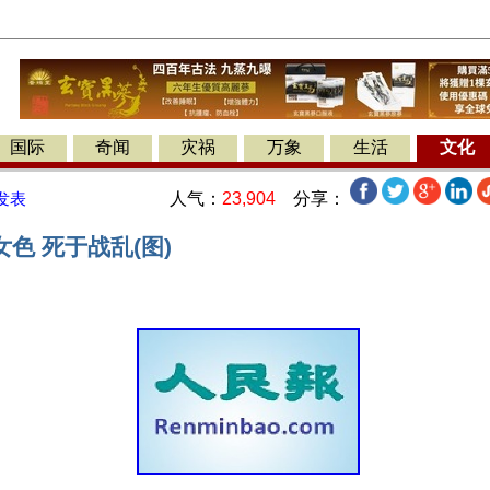
国际
奇闻
灾祸
万象
生活
文化
人气：
23,904
分享：
发表
色 死于战乱(图)