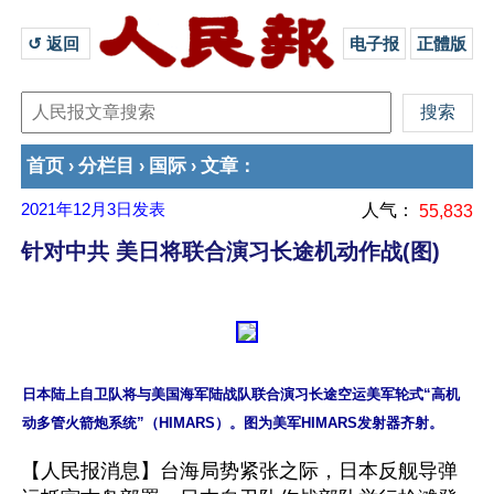
↺ 返回 
电子报
正體版
首页
分栏目
国际
文章
›
›
›
：
2021年12月3日
发表
人气：
55,833
针对中共 美日将联合演习长途机动作战(图)
日本陆上自卫队将与美国海军陆战队联合演习长途空运美军轮式“高机
【人民报消息】台海局势紧张之际，日本反舰导弹