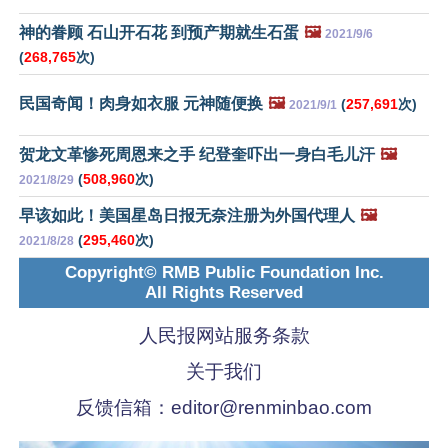
神的眷顾 石山开石花 到预产期就生石蛋
🖼️
2021/9/6
(
268,765
次)
民国奇闻！肉身如衣服 元神随便换
🖼️
(
257,691
次)
2021/9/1
贺龙文革惨死周恩来之手 纪登奎吓出一身白毛儿汗
🖼️
(
508,960
次)
2021/8/29
早该如此！美国星岛日报无奈注册为外国代理人
🖼️
(
295,460
次)
2021/8/28
Copyright© RMB Public Foundation Inc.
All Rights Reserved
人民报网站服务条款
关于我们
反馈信箱：
editor@renminbao.com