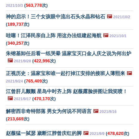
(
563,778
次)
2021/10/3
神的启示！三个女孩眼中流出石头水晶和钻石
🖼️
2021/10/2
(
189,737
次)
哇噻！江泽民亲自上阵 用这办法组建起海航
🖼️
2021/10/1
(
340,257
次)
朱镕基卸任后看一纸哭晕 温家宝灭口金人庆之说为何出炉
🖼️
(
422,996
次)
2021/9/28
正视历史：温家宝和谁一起打掉江安排的接班人薄熙来
🖼️
(
765,409
次)
2021/9/24
江曾肝儿颤颤 星岛中时齐上阵 赵薇露脸拼图让我笑喷！
🖼️
(
470,170
次)
2021/9/17
解密西非奇特部落 男女为何说不同语言
🖼️
2021/9/16
(
213,669
次)
赵薇猛一脦瑟 崴断江脖曾庆红的脚
🖼️
(
478,620
次)
2021/9/9