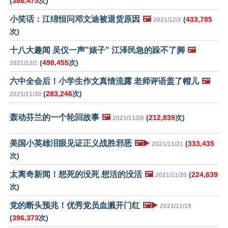
(
386,475
次)
小笑话：江绵恒问邓文迪被退货原因
🖼️
(
433,785
2021/12/2
次)
十八大趣闻 吴仪一声"婊子" 江泽民急的跺不了脚
🖼️
(
498,455
次)
2021/12/1
六中全会后！小学生作文真情流露 老师评语盖了帽儿
🖼️
(
283,246
次)
2021/11/30
轰动芬兰的一个轮回故事
🖼️
(
212,839
次)
2021/11/28
美国小英雄泪眼见证正义战胜邪恶
🖼️▶️
(
333,435
2021/11/21
次)
太离奇新闻！想死的没死 想活的没活
🖼️
(
224,639
2021/11/20
次)
党的断头预兆！优秀党员血溅开门红
🖼️▶️
2021/11/19
(
396,373
次)