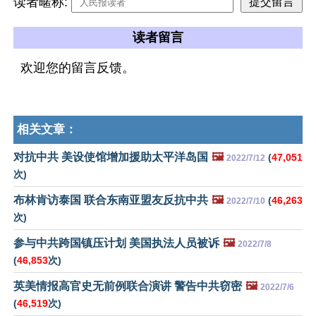
读者暱称:
读者留言
欢迎您的留言反馈。
相关文章：
对抗中共 美设使馆增加援助太平洋岛国
🖼️
(
47,051
2022/7/12
次)
布林肯访泰国 联合东南亚盟友反抗中共
🖼️
(
46,263
2022/7/10
次)
参与中共跨国镇压计划 美国执法人员被诉
🖼️
2022/7/8
(
46,853
次)
英美情报高官史无前例联合演讲 警告中共窃密
🖼️
2022/7/6
(
46,519
次)