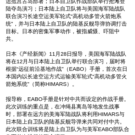
运抵宫古岛部署；日本自卫队作战部队举行抢滩登
陆夺岛演习；日本陆上自卫队将与美国海军陆战队
联合演习长途空运美军轮式“高机动多管火箭炮系
统”，并与日本陆上自卫队的陆基反舰导弹协调打击
目标。日本的密集军事动作，被指威慑、吓阻中
共。

日本《产经新闻》11月28日报导，美国海军陆战队
将在12月与日本陆上自卫队举行联合演习，届时将
根据“远征前沿基地作战”（EABO）手册，首次在日
本国内以长途空运方式运输美军轮式“高机动多管火
箭炮系统”（简称HIMARS）。

报导称，EABO手册是针对中共而设定的作战手册。
此次训练的重点是，在冲绳县离岛等地发生战事
时，部署在远方的美海军陆战队将利用HIMARS与
日本陆上自卫队的陆基反舰导弹来共同对付中共。
此次联合训练将是陆上自卫队为与美军EABO部队合