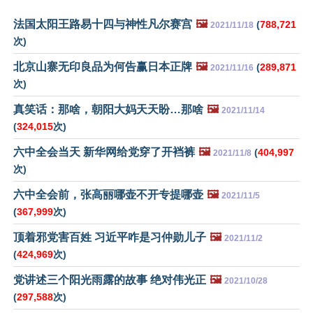
法国太阳王路易十四与神性凡尔赛宫
🖼️
(
788,721
2021/11/18
次)
北京山寨无印良品为何告赢日本正牌
🖼️
(
289,871
2021/11/16
次)
真笑话：那啥，朝阳大妈天天盼…那啥
🖼️
2021/11/14
(
324,015
次)
六中全会当天 新华网给党穿了开裆裤
🖼️
(
404,997
2021/11/8
次)
六中全会前，张高丽哪壶不开专提哪壶
🖼️
2021/11/5
(
367,999
次)
顶着邪党害百姓 习近平咋是习仲勋儿子
🖼️
2021/11/2
(
424,969
次)
党讲述三个阳光雨露的故事 绝对伟光正
🖼️
2021/10/28
(
297,588
次)