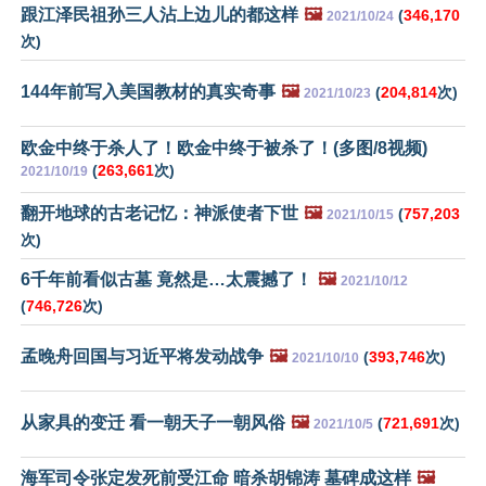
跟江泽民祖孙三人沾上边儿的都这样
🖼️
(
346,170
2021/10/24
次)
144年前写入美国教材的真实奇事
🖼️
(
204,814
次)
2021/10/23
欧金中终于杀人了！欧金中终于被杀了！(多图/8视频)
(
263,661
次)
2021/10/19
翻开地球的古老记忆：神派使者下世
🖼️
(
757,203
2021/10/15
次)
6千年前看似古墓 竟然是…太震撼了！
🖼️
2021/10/12
(
746,726
次)
孟晚舟回国与习近平将发动战争
🖼️
(
393,746
次)
2021/10/10
从家具的变迁 看一朝天子一朝风俗
🖼️
(
721,691
次)
2021/10/5
海军司令张定发死前受江命 暗杀胡锦涛 墓碑成这样
🖼️