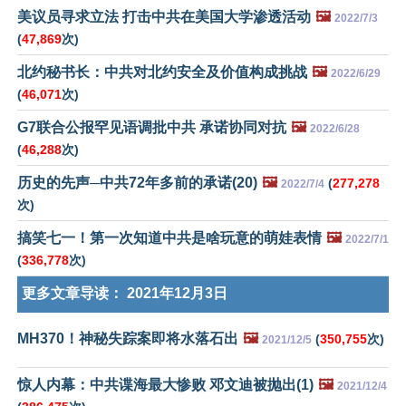
美议员寻求立法 打击中共在美国大学渗透活动
🖼️
2022/7/3
(
47,869
次)
北约秘书长：中共对北约安全及价值构成挑战
🖼️
2022/6/29
(
46,071
次)
G7联合公报罕见语调批中共 承诺协同对抗
🖼️
2022/6/28
(
46,288
次)
历史的先声─中共72年多前的承诺(20)
🖼️
(
277,278
2022/7/4
次)
搞笑七一！第一次知道中共是啥玩意的萌娃表情
🖼️
2022/7/1
(
336,778
次)
更多文章导读：
2021年12月3日
MH370！神秘失踪案即将水落石出
🖼️
(
350,755
次)
2021/12/5
惊人内幕：中共谍海最大惨败 邓文迪被抛出(1)
🖼️
2021/12/4