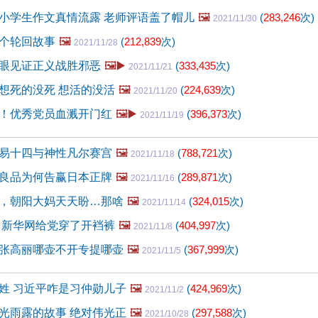
小学生作文真情流露 老师评语盖了帽儿
🖼️
(
283,246
次)
2021/11/30
个轮回故事
🖼️
(
212,839
次)
2021/11/28
眼见证正义战胜邪恶
🖼️▶️
(
333,435
次)
2021/11/21
想死的没死 想活的没活
🖼️
(
224,639
次)
2021/11/20
！优秀党员血溅开门红
🖼️▶️
(
396,373
次)
2021/11/19
易十四与神性凡尔赛宫
🖼️
(
788,721
次)
2021/11/18
良品为何告赢日本正牌
🖼️
(
289,871
次)
2021/11/16
，朝阳大妈天天盼…那啥
🖼️
(
324,015
次)
2021/11/14
 新华网给党穿了开裆裤
🖼️
(
404,997
次)
2021/11/8
张高丽哪壶不开专提哪壶
🖼️
(
367,999
次)
2021/11/5
姓 习近平咋是习仲勋儿子
🖼️
(
424,969
次)
2021/11/2
光雨露的故事 绝对伟光正
🖼️
(
297,588
次)
2021/10/28