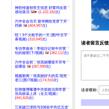
神韵传递创世主信息 好莱坞女星
感动落泪
🖼️▶️
(
1,102,182
次)
六中全会当天 新华网给党穿了开
裆裤
🖼️
(
404,997
次)
哇！3个火枪手的一天 (图/中文字
幕视频) (
310,045
次)
读者留言反馈
专访李南央：李锐日记有中共害
怕的秘密(下/视频)
🖼️
(
382,112
次)
六中全会前，张高丽哪壶不开专
提哪壶
🖼️
(
367,999
次)
视频新闻：张高丽好大的瓜 噎死
老江(图/7视频) (
174,916
次)
彭帅微博曝遭中共前政治局常委
读者暱称:
张高丽逼上床（全文/视频）
(
441,626
次)
三呆婊江泽民与108名中共亿元贪