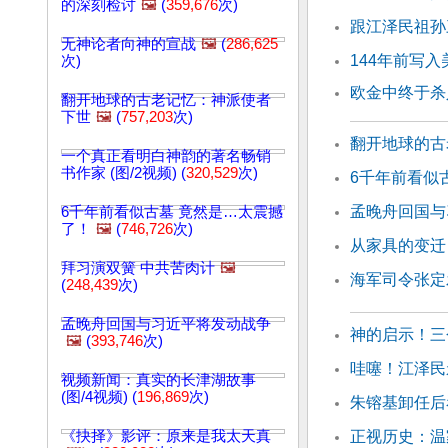
的深刻检讨
🖼️
(
359,676
次)
跟江泽民祖孙
无神论者向神的宣战
🖼️
(
286,625
144年前写
次)
欧金中终于杀
翻开地球的古老记忆：神派使者
下世
🖼️
(
757,203
次)
翻开地球的古
一个真正看明白神韵的著名畅销
书作家 (图/2视频) (
320,529
次)
6千年前看似
孟晚舟回国与
6千年前看似古墓 竟然是…太震撼
了！
🖼️
(
746,726
次)
从家具的变迁
拜习演双簧 中共苦肉计
🖼️
海军司令张定
(
248,439
次)
孟晚舟回国与习近平将发动战争
神的启示！三
🖼️
(
393,746
次)
哇噻！江泽民
视频新闻：真实的长津湖故事
(图/4视频) (
196,869
次)
朱镕基卸任后
《抉择》影评：原来是我太天真
正视历史：温