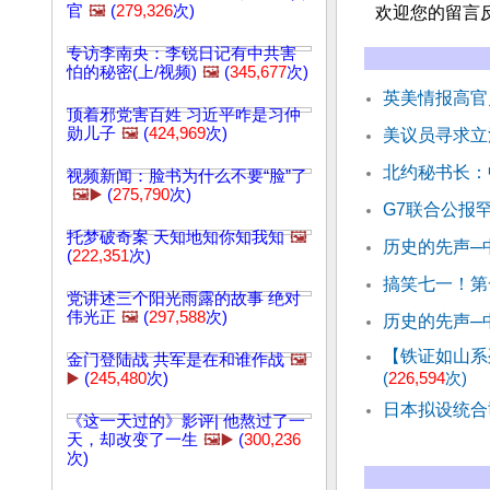
官
🖼️
(
279,326
次)
欢迎您的留言
专访李南央：李锐日记有中共害
怕的秘密(上/视频)
🖼️
(
345,677
次)
英美情报高官
顶着邪党害百姓 习近平咋是习仲
勋儿子
🖼️
(
424,969
次)
美议员寻求立
北约秘书长：
视频新闻：脸书为什么不要“脸”了
🖼️▶️
(
275,790
次)
G7联合公报
托梦破奇案 天知地知你知我知
🖼️
历史的先声─中
(
222,351
次)
搞笑七一！第
党讲述三个阳光雨露的故事 绝对
伟光正
🖼️
(
297,588
次)
历史的先声─中
【铁证如山系
金门登陆战 共军是在和谁作战
🖼️
(
226,594
次)
▶️
(
245,480
次)
日本拟设统合
《这一天过的》影评| 他熬过了一
天，却改变了一生
🖼️▶️
(
300,236
次)