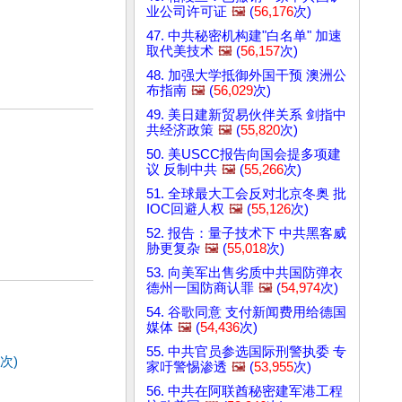
业公司许可证
🖼️
(
56,176
次)
47. 中共秘密机构建"白名单" 加速
取代美技术
🖼️
(
56,157
次)
48. 加强大学抵御外国干预 澳洲公
布指南
🖼️
(
56,029
次)
49. 美日建新贸易伙伴关系 剑指中
共经济政策
🖼️
(
55,820
次)
50. 美USCC报告向国会提多项建
议 反制中共
🖼️
(
55,266
次)
51. 全球最大工会反对北京冬奥 批
IOC回避人权
🖼️
(
55,126
次)
52. 报告：量子技术下 中共黑客威
胁更复杂
🖼️
(
55,018
次)
53. 向美军出售劣质中共国防弹衣
德州一国防商认罪
🖼️
(
54,974
次)
54. 谷歌同意 支付新闻费用给德国
媒体
🖼️
(
54,436
次)
55. 中共官员参选国际刑警执委 专
次)
家吁警惕渗透
🖼️
(
53,955
次)
56. 中共在阿联酋秘密建军港工程