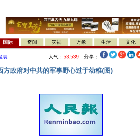
国际
奇闻
灾祸
万象
生活
文化
人气：
53,539
分享：
发表
西方政府对中共的军事野心过于幼稚(图)