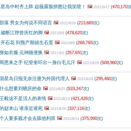
 星岛中时齐上阵 赵薇露脸拼图让我笑喷！
🖼️
(
470,170
次
2021/9/17
部落 男女为何说不同语言
🖼️
(
213,669
次)
2021/9/16
 崴断江脖曾庆红的脚
🖼️
(
478,620
次)
2021/9/9
山开石花 到预产期就生石蛋
🖼️
(
268,765
次)
2021/9/6
身如衣服 元神随便换
🖼️
(
257,691
次)
2021/9/1
周恩来之手 纪登奎吓出一身白毛儿汗
🖼️
(
508,960
次)
2021/8/29
国星岛日报无奈注册为外国代理人
🖼️
(
295,460
次)
2021/8/28
什么想要刘晓庆的命
🖼️
(
533,247
次)
2021/8/25
王毅这不是活人的表情
🖼️
(
421,426
次)
2021/8/23
的赵本山 谁亲近谁死
🖼️
(
337,116
次)
2021/8/20
个人要多贱才会去舔他利班
🖼️
(
375,990
次)
2021/8/14