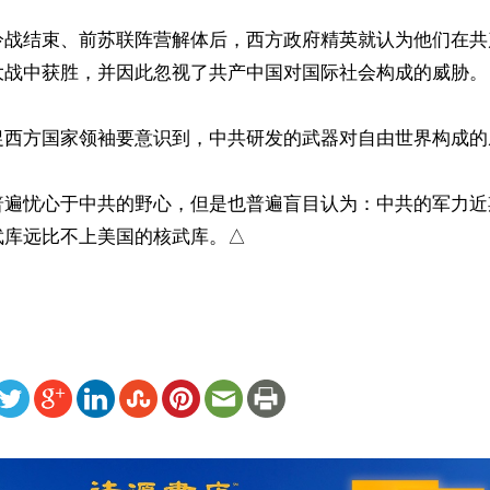
冷战结束、前苏联阵营解体后，西方政府精英就认为他们在共
大战中获胜，并因此忽视了共产中国对国际社会构成的威胁。

促西方国家领袖要意识到，中共研发的武器对自由世界构成的威
普遍忧心于中共的野心，但是也普遍盲目认为：中共的军力近
武库远比不上美国的核武库。△
ww.renminbao.com/rmb/articles/2021/11/28/73551.html