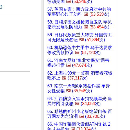
惊动美国
🖼️
(
53,946
次)
)
57. 英国专家：西方政府对中共的
军事野心过于幼稚
🖼️
(
53,539
次)
58. 日相岸田文雄检阅自卫队 罕见
指示发展攻防能力
🖼️
(
53,494
次)
59. 日移民政策重大转变 外国劳工
可无限延长签证
🖼️
(
51,894
次)
60. 机场恐落中共手中 乌干达要求
修改贷款协议
🖼️
(
51,720
次)
61. 河南女网红"豫北女保安"遇害
祸起打赏
🖼️
(
47,674
次)
62. 上海推99元一桌菜 消费者花钱
吃不上
🖼️
(
37,317
次)
63. 南京一周6起杀猪盘诈骗 单身
女性受骗
🖼️
(
35,945
次)
64. 江西防疫入室杀狗视频曝光 当
局封网引众怒
🖼️
(
34,054
次)
65. 勤勉的郑州小老板绝望自杀 百
万网友为之流泪
🖼️
(
33,700
次)
66. 中国诈骗团伙设假ATM诈钱 2
年才被抓包
🖼️
(
33,324
次)