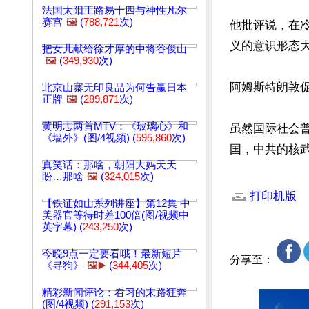
法国太阳王路易十四与神性凡尔
赛宫
🖼️
(
788,721
次)
他批评说，在
义的意识形态
把女儿献给徐才厚的中将谷俊山
🖼️
(
349,930
次)
阿姆斯特朗敦
北京山寨无印良品为何告赢日本
正牌
🖼️
(
289,871
次)
黄明志两首MTV：《玻璃心》和
虽然国际社会
《墙外》(图/4视频) (
595,860
次)
国，中共的核
真笑话：那啥，朝阳大妈天天
盼…那啥
🖼️
(
324,015
次)
文章网址: http://w
打印机版
【铁证如山系列讲座】第12集 中
美器官等待时差100倍(图/视频中
英字幕) (
243,250
次)
今晚9点一定要看哦！最新短片
分享至：
《寻狗》
🖼️▶️
(
344,405
次)
精彩新闻评论：看习的末路狂奔
(图/4视频) (
291,153
次)