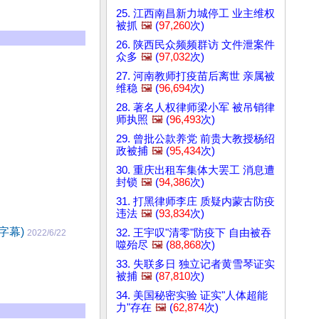
25. 江西南昌新力城停工 业主维权
被抓
🖼️
(
97,260
次)
26. 陕西民众频频群访 文件泄案件
众多
🖼️
(
97,032
次)
27. 河南教师打疫苗后离世 亲属被
维稳
🖼️
(
96,694
次)
28. 著名人权律师梁小军 被吊销律
师执照
🖼️
(
96,493
次)
29. 曾批公款养党 前贵大教授杨绍
政被捕
🖼️
(
95,434
次)
30. 重庆出租车集体大罢工 消息遭
封锁
🖼️
(
94,386
次)
31. 打黑律师李庄 质疑内蒙古防疫
违法
🖼️
(
93,834
次)
字幕)
32. 王宇叹"清零"防疫下 自由被吞
2022/6/22
噬殆尽
🖼️
(
88,868
次)
33. 失联多日 独立记者黄雪琴证实
被捕
🖼️
(
87,810
次)
34. 美国秘密实验 证实"人体超能
力"存在
🖼️
(
62,874
次)