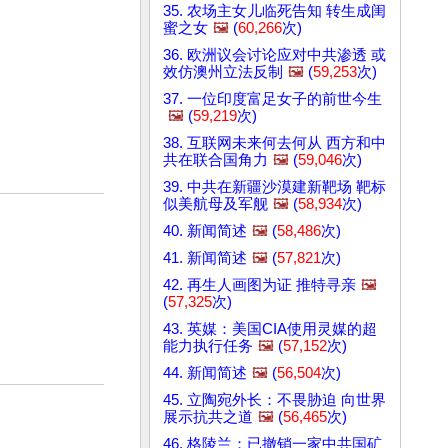
35. 农场主女儿临死告知 转生成闺
蜜之女
🖼️
(
60,266
次)
36. 欧洲议会讨论应对中共渗透 或
效仿澳州立法反制
🖼️
(
59,253
次)
37. 一位印度富足女子的前世今生
🖼️
(
59,219
次)
38. 互联网未来何去何从 西方和中
共在联合国角力
🖼️
(
59,046
次)
39. 中共在新疆沙漠建新靶场 靶标
似美航母及军舰
🖼️
(
58,934
次)
40. 新闻简述
🖼️
(
58,486
次)
41. 新闻简述
🖼️
(
57,821
次)
42. 再生人画图为证 推特寻亲
🖼️
(
57,325
次)
43. 英媒：美国CIA使用灵媒的超
能力执行任务
🖼️
(
57,152
次)
44. 新闻简述
🖼️
(
56,504
次)
45. 立陶宛外长：不畏胁迫 向世界
展示抗共之道
🖼️
(
56,465
次)
46. 格陵兰：已撤销一家中共国矿