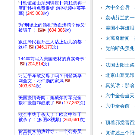
【铁证如山系列讲座】第11集再
六中全会后！
度肝移植免费促销 (图/视频中英字
幕) (
249,063
次)
轰动芬兰的一
为"刑场上的婚礼"热血沸腾？你又
美国小英雄泪
被骗了！
🖼️▶️
(
604,386
次)
太离奇新闻！
跟江泽民祖孙三人沾上边儿的都
这样
🖼️
(
346,170
次)
党的断头预兆
144年前写入美国教材的真实奇事
🖼️
(
204,814
次)
法国太阳王路
北京山寨无印
习近平孝敬父母了吗？刊登新华
网全文：习仲勋的家风
🖼️
真笑话：那啥
(
403,674
次)
六中全会当天
美国疫情奇闻：鲍威尔将军完全
接种疫苗咋战败了
🖼️
(
177,363
次)
六中全会前，
欧金中终于杀人了！欧金中终于
被杀了！(多图/8视频) (
263,661
次)
顶着邪党害百
货真价实的热饽饽：一个公务员
党讲述三个阳