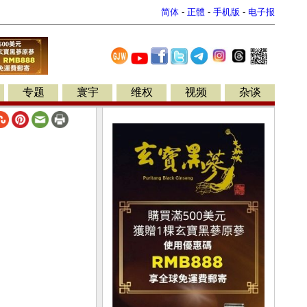
简体
-
正體
-
手机版
-
电子报
专题
寰宇
维权
视频
杂谈