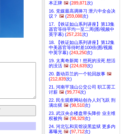
本正牌
🖼️
(
289,871
次)
16. 党媒最高调捧习 泄六中全会决
议？
🖼️
(
259,088
次)
17. 【铁证如山系列讲座】第13集
器官等待平均一至二周(图/视频中
英字幕) (
257,231
次)
18. 【铁证如山系列讲座】第12集
中美器官等待时差100倍(图/视频
中英字幕) (
243,250
次)
19. 太离奇新闻！想死的没死 想活
的没活
🖼️
(
224,639
次)
20. 轰动芬兰的一个轮回故事
🖼️
(
212,839
次)
21. 河南平顶山公交公司 职工罢工
讨薪
🖼️
(
99,774
次)
22. 民生观察网站创办人刘飞跃 刑
满出狱
🖼️
(
98,510
次)
23. 武汉央企楼盘带头降价 业主维
权被拘
🖼️
(
98,329
次)
24. 河北弘和宾馆设黑监狱 更多内
幕曝光
🖼️
(
97,712
次)