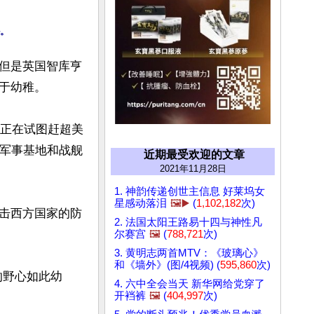
但是英国智库亨
幼稚。

共正在试图赶超美
、军事基地和战舰
近期最受欢迎的文章
2021年11月28日
1. 神韵传递创世主信息 好莱坞女
星感动落泪
🖼️▶️
(
1,102,182
次)
击西方国家的防
2. 法国太阳王路易十四与神性凡
尔赛宫
🖼️
(
788,721
次)
3. 黄明志两首MTV：《玻璃心》
和《墙外》(图/4视频) (
595,860
次)
的野心如此幼
4. 六中全会当天 新华网给党穿了
开裆裤
🖼️
(
404,997
次)