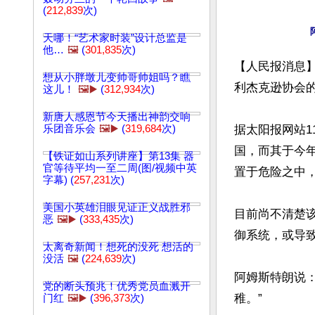
(
212,839
次)
天哪！“艺术家时装”设计总监是
他…
🖼️
(
301,835
次)
【人民报消息
想从小胖墩儿变帅哥帅姐吗？瞧
利杰克逊协会
这儿！
🖼️▶️
(
312,934
次)
新唐人感恩节今天播出神韵交响
乐团音乐会
🖼️▶️
(
319,684
次)
据太阳报网站1
国，而其于今
【铁证如山系列讲座】第13集 器
官等待平均一至二周(图/视频中英
置于危险之中
字幕) (
257,231
次)
美国小英雄泪眼见证正义战胜邪
目前尚不清楚
恶
🖼️▶️
(
333,435
次)
御系统，或导致
太离奇新闻！想死的没死 想活的
没活
🖼️
(
224,639
次)
阿姆斯特朗说
党的断头预兆！优秀党员血溅开
稚。”

门红
🖼️▶️
(
396,373
次)