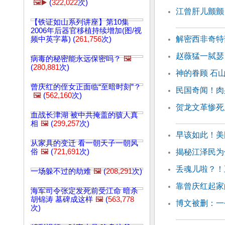
🖼️▶️
(
322,022
次)
江曾肝儿颤颤
【铁证如山系列讲座】第10集
2006年后器官移植持续增加(图/视
解密西非奇特
频中英字幕) (
261,756
次)
赵薇猛一脦瑟
病毒的秘密能永远保密吗？
🖼️
(
280,881
次)
神的眷顾 石
曾庆红的侄女正面临“至暗时刻”？
民国奇闻！肉
🖼️
(
562,160
次)
贺龙文革惨死
血战长津湖 被中共掩盖的骇人真
相
🖼️
(
299,257
次)
早该如此！美
从家具的变迁 看一朝天子一朝风
俗
🖼️
(
721,691
次)
揭秘江泽民为
丢魂儿啦？！
一场躲不过的劫难
🖼️
(
208,291
次)
靠曾庆红起家
海军司令张定发死前受江命 暗杀
胡锦涛 墓碑成这样
🖼️
(
563,778
博文被删：一
次)