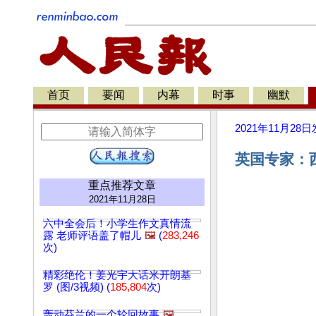
首页
要闻
内幕
时事
幽默
2021年11月28日
英国专家：
重点推荐文章
2021年11月28日
六中全会后！小学生作文真情流
露 老师评语盖了帽儿
🖼️
(
283,246
次)
精彩绝伦！姜光宇大话米开朗基
罗 (图/3视频) (
185,804
次)
轰动芬兰的一个轮回故事
🖼️