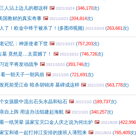
三人沾上边儿的都这样
🖼️
(
346,170
次)
2021/10/24
入美国教材的真实奇事
🖼️
(
204,814
次)
2021/10/23
人了！欧金中终于被杀了！(多图/8视频)
(
263,661
次)
2021/10/19
老记忆：神派使者下世
🖼️
(
757,203
次)
2021/10/15
古墓 竟然是…太震撼了！
🖼️
(
746,726
次)
2021/10/12
习近平将发动战争
🖼️
(
393,746
次)
2021/10/10
 看一朝天子一朝风俗
🖼️
(
721,691
次)
2021/10/5
发死前受江命 暗杀胡锦涛 墓碑成这样
🖼️
(
563,778
次)
2021/10/3
个女孩眼中流出石头水晶和钻石
🖼️
(
189,737
次)
2021/10/2
亲自上阵 用这办法组建起海航
🖼️
(
340,257
次)
2021/10/1
看一纸哭晕 温家宝灭口金人庆之说为何出炉
🖼️
(
422,996
2021/9/28
家宝和谁一起打掉江安排的接班人薄熙来
🖼️
(
765,409
次)
2021/9/24