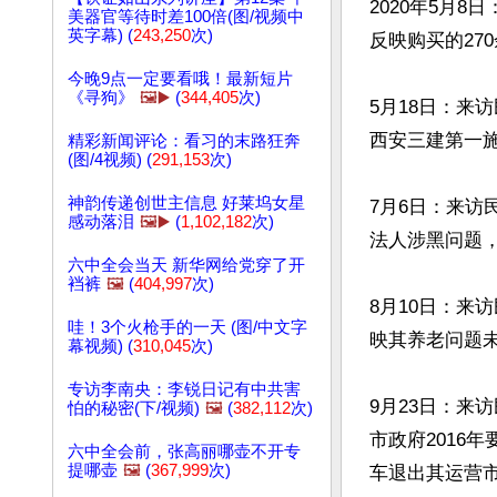
2020年5月
美器官等待时差100倍(图/视频中
英字幕) (
243,250
次)
反映购买的27
今晚9点一定要看哦！最新短片
《寻狗》
🖼️▶️
(
344,405
次)
5月18日：来
西安三建第一
精彩新闻评论：看习的末路狂奔
(图/4视频) (
291,153
次)
神韵传递创世主信息 好莱坞女星
7月6日：来访
感动落泪
🖼️▶️
(
1,102,182
次)
法人涉黑问题
六中全会当天 新华网给党穿了开
裆裤
🖼️
(
404,997
次)
8月10日：来
哇！3个火枪手的一天 (图/中文字
映其养老问题
幕视频) (
310,045
次)
专访李南央：李锐日记有中共害
9月23日：来
怕的秘密(下/视频)
🖼️
(
382,112
次)
市政府2016
六中全会前，张高丽哪壶不开专
提哪壶
🖼️
(
367,999
次)
车退出其运营市