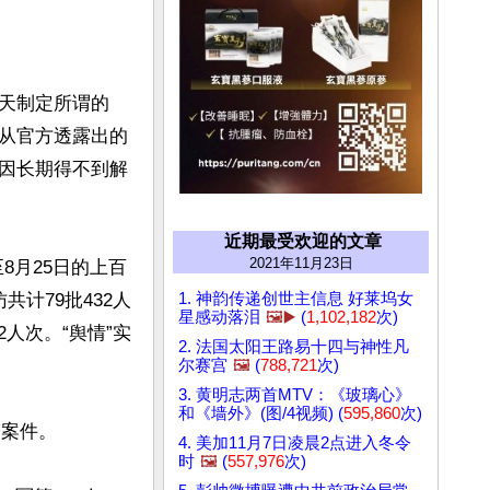
天制定所谓的
从官方透露出的
因长期得不到解
近期最受欢迎的文章
2021年11月23日
至8月25日的上百
1. 神韵传递创世主信息 好莱坞女
计79批432人
星感动落泪
🖼️▶️
(
1,102,182
次)
2人次。“舆情”实
2. 法国太阳王路易十四与神性凡
尔赛宫
🖼️
(
788,721
次)
3. 黄明志两首MTV：《玻璃心》
和《墙外》(图/4视频) (
595,860
次)
案件。

4. 美加11月7日凌晨2点进入冬令
时
🖼️
(
557,976
次)