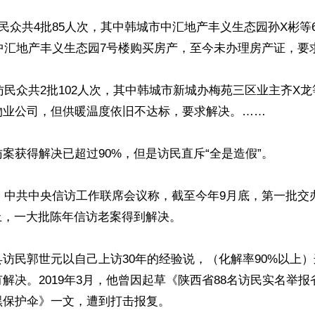
访民众共4批85人次，其中韩城市中汇地产丰义生态园孙X彬等64
在中汇地产丰义生态园7号楼购买房产，至今未办理房产证，要求
来访民众共2批102人次，其中韩城市新城办梅苑三区业主齐X龙
物业公司，但供暖温度依旧不达标，要求解决。……

案获得解决已超过90%，但是访民直斥“全是造假”。

日，中共中央信访工作联席会议称，截至今年9月底，第一批交
上，一大批陈年信访老案得到解决。

访民郭世元以自己上访30年的经验说，（化解率90%以上
解决。2019年3月，他曾因起草《陕西省88名访民实名举
保护伞》一文，遭到打击报复。
