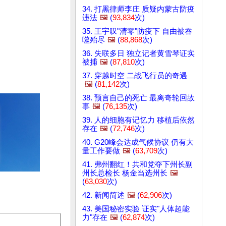
34. 打黑律师李庄 质疑内蒙古防疫
违法
🖼️
(
93,834
次)
35. 王宇叹"清零"防疫下 自由被吞
噬殆尽
🖼️
(
88,868
次)
36. 失联多日 独立记者黄雪琴证实
被捕
🖼️
(
87,810
次)
37. 穿越时空 二战飞行员的奇遇
🖼️
(
81,142
次)
38. 预言自己的死亡 最离奇轮回故
事
🖼️
(
76,135
次)
39. 人的细胞有记忆力 移植后依然
存在
🖼️
(
72,746
次)
40. G20峰会达成气候协议 仍有大
量工作要做
🖼️
(
63,709
次)
41. 弗州翻红！共和党夺下州长副
州长总检长 杨金当选州长
🖼️
(
63,030
次)
42. 新闻简述
🖼️
(
62,906
次)
43. 美国秘密实验 证实"人体超能
力"存在
🖼️
(
62,874
次)