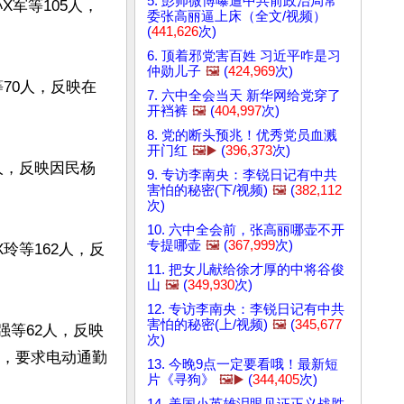
5. 彭帅微博曝遭中共前政治局常
X军等105人，
委张高丽逼上床（全文/视频）
(
441,626
次)
6. 顶着邪党害百姓 习近平咋是习
仲勋儿子
🖼️
(
424,969
次)
等70人，反映在
7. 六中全会当天 新华网给党穿了
开裆裤
🖼️
(
404,997
次)
8. 党的断头预兆！优秀党员血溅
开门红
🖼️▶️
(
396,373
次)
人，反映因民杨
9. 专访李南央：李锐日记有中共
害怕的秘密(下/视频)
🖼️
(
382,112
次)
10. 六中全会前，张高丽哪壶不开
专提哪壶
🖼️
(
367,999
次)
玲等162人，反
11. 把女儿献给徐才厚的中将谷俊
山
🖼️
(
349,930
次)
12. 专访李南央：李锐日记有中共
害怕的秘密(上/视频)
🖼️
(
345,677
强等62人，反映
次)
场，要求电动通勤
13. 今晚9点一定要看哦！最新短
片《寻狗》
🖼️▶️
(
344,405
次)
14. 美国小英雄泪眼见证正义战胜