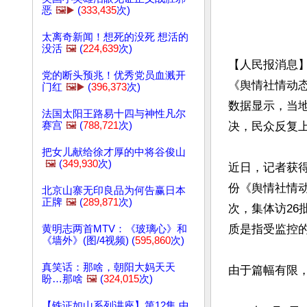
恶
🖼️▶️
(
333,435
次)
太离奇新闻！想死的没死 想活的
没活
🖼️
(
224,639
次)
【人民报消息
党的断头预兆！优秀党员血溅开
《舆情社情动
门红
🖼️▶️
(
396,373
次)
数据显示，当
法国太阳王路易十四与神性凡尔
赛宫
🖼️
(
788,721
次)
决，民众反复上
把女儿献给徐才厚的中将谷俊山
🖼️
(
349,930
次)
近日，记者获得
份《舆情社情动
北京山寨无印良品为何告赢日本
正牌
🖼️
(
289,871
次)
次，集体访26批
质是指受监控的
黄明志两首MTV：《玻璃心》和
《墙外》(图/4视频) (
595,860
次)
真笑话：那啥，朝阳大妈天天
由于篇幅有限，
盼…那啥
🖼️
(
324,015
次)
【铁证如山系列讲座】第12集 中