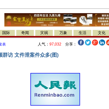
国际
奇闻
灾祸
万象
生活
文化
人气：
97,032
分享：
发表
群访 文件泄案件众多(图)