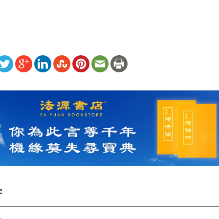
ww.renminbao.com/rmb/articles/2021/11/23/73535.html
: