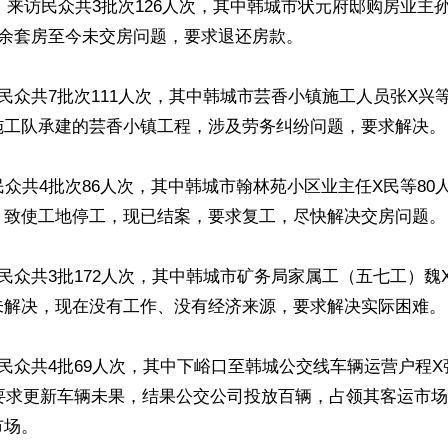
8日：来访民众共3批次126人次，其中韩城市状元府邸购房业主孙
0余套房至今未交房问题，要求退还房款。

访民众共7批次111人次，其中韩城市芸香小镇施工人员张X兴
施工队承建的芸香小镇工程，涉及劳务纠纷问题，要求解决。

民众共4批次86人次，其中韩城市翰林苑小区业主任X民等80
，致使工地停工，现已结案，要求复工，尽快解决交房问题。

访民众共3批172人次，其中韩城市矿务局家属工（五七工）魏X
未解决，现在没有工作、没有经济来源，要求解决实际困难。

访民众共4批69人次，其中下峪口至韩城公交线车辆运营户程X
年要求更新车辆未果，结果公交公司投放百辆，占领其客运市
场。
