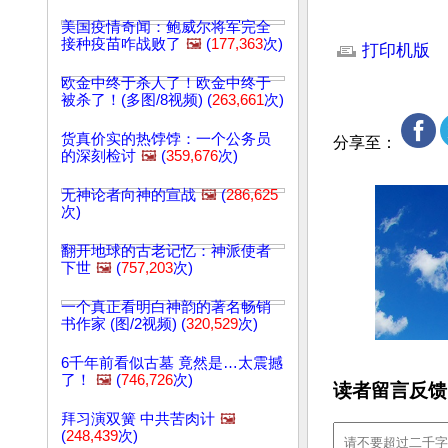
文章网址: http://w
美国疫情奇闻：鲍威尔将军完全
接种疫苗咋战败了
🖼️
(
177,363
次)
打印机版
欧金中终于杀人了！欧金中终于
被杀了！(多图/8视频) (
263,661
次)
货真价实的热饽饽：一个公务员
分享至：
的深刻检讨
🖼️
(
359,676
次)
无神论者向神的宣战
🖼️
(
286,625
次)
翻开地球的古老记忆：神派使者
下世
🖼️
(
757,203
次)
一个真正看明白神韵的著名畅销
书作家 (图/2视频) (
320,529
次)
6千年前看似古墓 竟然是…太震撼
了！
🖼️
(
746,726
次)
读者留言反馈
拜习演双簧 中共苦肉计
🖼️
(
248,439
次)