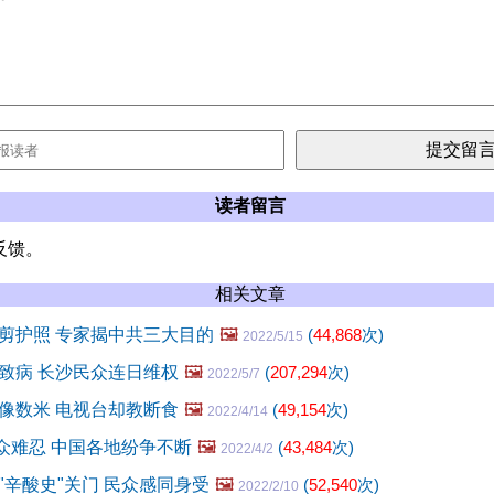
读者留言
反馈。
相关文章
剪护照 专家揭中共三大目的
🖼️
(
44,868
次)
2022/5/15
致病 长沙民众连日维权
🖼️
(
207,294
次)
2022/5/7
像数米 电视台却教断食
🖼️
(
49,154
次)
2022/4/14
民众难忍 中国各地纷争不断
🖼️
(
43,484
次)
2022/4/2
"辛酸史"关门 民众感同身受
🖼️
(
52,540
次)
2022/2/10