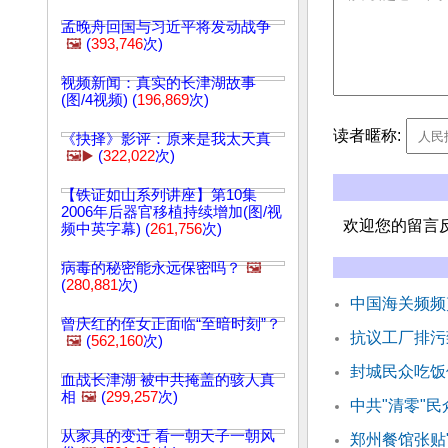
孟晚舟回国与习近平将发动战争
🖼️
(
393,746
次)
视频新闻：真实的长津湖故事
(图/4视频) (
196,869
次)
读者暱称:
《抉择》影评：原来是我太天真
🖼️▶️
(
322,022
次)
【铁证如山系列讲座】第10集
2006年后器官移植持续增加(图/视
欢迎您的留言
频中英字幕) (
261,756
次)
病毒的秘密能永远保密吗？
🖼️
(
280,881
次)
中国海关频频
曾庆红的侄女正面临“至暗时刻”？
抗议工厂排污
🖼️
(
562,160
次)
封城民众吃饭
血战长津湖 被中共掩盖的骇人真
相
🖼️
(
299,257
次)
中共"清零"
从家具的变迁 看一朝天子一朝风
郑州餐馆张贴