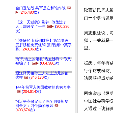
金门登陆战 共军是在和谁作战
🖼️
陜西访民周志
▶️
(
245,480
次)
由一个事情发
《这一天过的》影评| 他熬过了一
天，却改变了一生
🖼️▶️
(
300,236
次)
周志银还说，
狱，一关就是
【铁证如山系列讲座】第11集再
度肝移植免费促销 (图/视频中英字
里。

幕) (
249,063
次)
为"刑场上的婚礼"热血沸腾？你又
据悉，每年有
被骗了！
🖼️▶️
(
604,386
次)
行个访或群访
跟江泽民祖孙三人沾上边儿的都
这样
🖼️
(
346,170
次)
访民获得成功的
144年前写入美国教材的真实奇事
🖼️
(
204,814
次)
网络杂志《纵览
中国社会科学
习近平孝敬父母了吗？刊登新华
网全文：习仲勋的家风
🖼️
人通过上访解决
(
403,674
次)