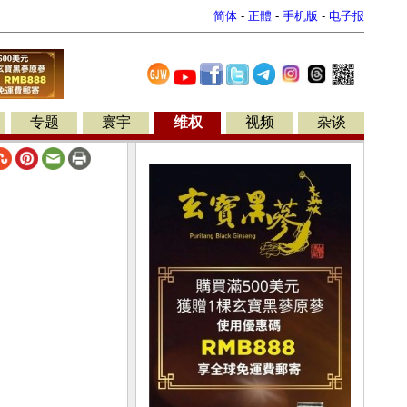
简体
-
正體
-
手机版
-
电子报
专题
寰宇
维权
视频
杂谈