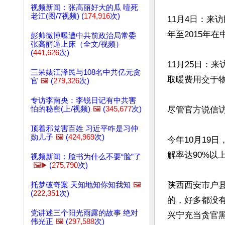
视频新闻：张高丽好大的瓜 噎死
老江(图/7视频) (
174,916
次)
11月4日：来
年至2015年
彭帅微博曝遭中共前政治局常委
张高丽逼上床（全文/视频）
(
441,626
次)
11月25日：
三呆婊江泽民与108名中共亿元贪
取暖费用交于
官
🖼️
(
279,326
次)
专访李南央：李锐日记有中共害
怕的秘密(上/视频)
🖼️
(
345,677
次)
尽管官方说信访
顶着邪党害百姓 习近平咋是习仲
勋儿子
🖼️
(
424,969
次)
今年10月19
解率达90%以
视频新闻：脸书为什么不要“脸”了
🖼️▶️
(
275,790
次)
陕西西安市户县
托梦破奇案 天知地知你知我知
🖼️
(
222,351
次)
的，好多都没有
党讲述三个阳光雨露的故事 绝对
兴宁充当贪官黑
伟光正
🖼️
(
297,588
次)