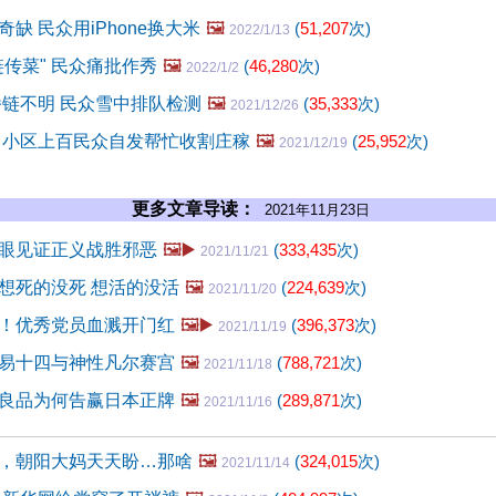
缺 民众用iPhone换大米
🖼️
(
51,207
次)
2022/1/13
链传菜" 民众痛批作秀
🖼️
(
46,280
次)
2022/1/2
播链不明 民众雪中排队检测
🖼️
(
35,333
次)
2021/12/26
 小区上百民众自发帮忙收割庄稼
🖼️
(
25,952
次)
2021/12/19
更多文章导读：
2021年11月23日
眼见证正义战胜邪恶
🖼️▶️
(
333,435
次)
2021/11/21
想死的没死 想活的没活
🖼️
(
224,639
次)
2021/11/20
！优秀党员血溅开门红
🖼️▶️
(
396,373
次)
2021/11/19
易十四与神性凡尔赛宫
🖼️
(
788,721
次)
2021/11/18
良品为何告赢日本正牌
🖼️
(
289,871
次)
2021/11/16
，朝阳大妈天天盼…那啥
🖼️
(
324,015
次)
2021/11/14