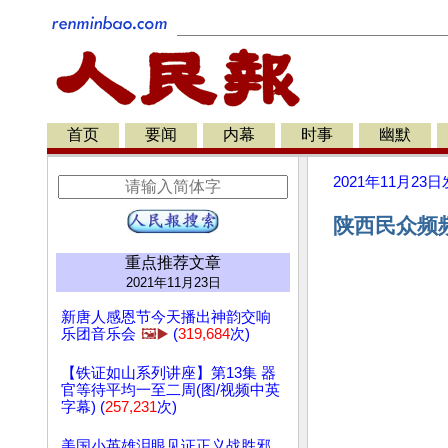
首页
要闻
内幕
时事
幽默
2021年11月23日
陕西民众频频
重点推荐文章
2021年11月23日
新唐人感恩节今天播出神韵交响
乐团音乐会
🖼️▶️
(
319,684
次)
【铁证如山系列讲座】第13集 器
官等待平均一至二周(图/视频中英
字幕) (
257,231
次)
美国小英雄泪眼见证正义战胜邪