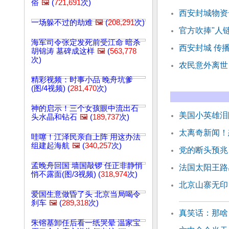
俗
🖼️
(
721,691
次)
西安封城物资奇
一场躲不过的劫难
🖼️
(
208,291
次)
官方吹捧"人
海军司令张定发死前受江命 暗杀
西安封城 传
胡锦涛 墓碑成这样
🖼️
(
563,778
次)
农民意外离世
精彩视频：时事小品 晚舟坑爹
(图/4视频) (
281,470
次)
神的启示！三个女孩眼中流出石
美国小英雄泪
头水晶和钻石
🖼️
(
189,737
次)
太离奇新闻！
哇噻！江泽民亲自上阵 用这办法
组建起海航
🖼️
(
340,257
次)
党的断头预兆
孟晚舟回国 墙国敲锣 任正非静悄
法国太阳王路
悄不露面(图/3视频) (
318,974
次)
北京山寨无印
爱国生意做昏了头 北京当局喝令
刹车
🖼️
(
289,318
次)
真笑话：那啥
朱镕基卸任后看一纸哭晕 温家宝