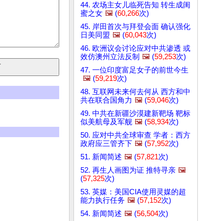
44. 农场主女儿临死告知 转生成闺
蜜之女
🖼️
(
60,266
次)
45. 岸田首次与拜登会面 确认强化
日美同盟
🖼️
(
60,043
次)
46. 欧洲议会讨论应对中共渗透 或
效仿澳州立法反制
🖼️
(
59,253
次)
47. 一位印度富足女子的前世今生
🖼️
(
59,219
次)
48. 互联网未来何去何从 西方和中
共在联合国角力
🖼️
(
59,046
次)
49. 中共在新疆沙漠建新靶场 靶标
似美航母及军舰
🖼️
(
58,934
次)
50. 应对中共全球审查 学者：西方
政府应三管齐下
🖼️
(
57,952
次)
51. 新闻简述
🖼️
(
57,821
次)
52. 再生人画图为证 推特寻亲
🖼️
(
57,325
次)
53. 英媒：美国CIA使用灵媒的超
能力执行任务
🖼️
(
57,152
次)
54. 新闻简述
🖼️
(
56,504
次)