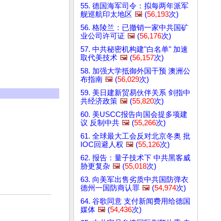
55. 德国海军司令：拟每两年派军
舰巡航印太地区
🖼️
(
56,193
次)
56. 格陵兰：已撤销一家中共国矿
业公司许可证
🖼️
(
56,176
次)
57. 中共秘密机构建"白名单" 加速
取代美技术
🖼️
(
56,157
次)
58. 加强大学抵御外国干预 澳洲公
布指南
🖼️
(
56,029
次)
59. 美日建新贸易伙伴关系 剑指中
共经济政策
🖼️
(
55,820
次)
60. 美USCC报告向国会提多项建
议 反制中共
🖼️
(
55,266
次)
61. 全球最大工会反对北京冬奥 批
IOC回避人权
🖼️
(
55,126
次)
62. 报告：量子技术下 中共黑客威
胁更复杂
🖼️
(
55,018
次)
63. 向美军出售劣质中共国防弹衣
德州一国防商认罪
🖼️
(
54,974
次)
64. 谷歌同意 支付新闻费用给德国
媒体
🖼️
(
54,436
次)