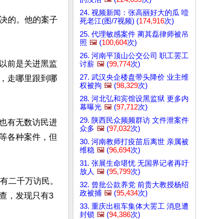
24. 视频新闻：张高丽好大的瓜 噎
解决的。他的案子
死老江(图/7视频) (
174,916
次)
25. 代理敏感案件 蔺其磊律师被吊
照
🖼️
(
100,604
次)
26. 河南平顶山公交公司 职工罢工
以前是关进黑监
讨薪
🖼️
(
99,774
次)
27. 武汉央企楼盘带头降价 业主维
，走哪里跟到哪
权被拘
🖼️
(
98,329
次)
28. 河北弘和宾馆设黑监狱 更多内
幕曝光
🖼️
(
97,712
次)
29. 陕西民众频频群访 文件泄案件
也有无数访民进
众多
🖼️
(
97,032
次)
等各种案件，但
30. 河南教师打疫苗后离世 亲属被
维稳
🖼️
(
96,694
次)
31. 张展生命堪忧 无国界记者再吁
放人
🖼️
(
95,799
次)
约有二千万访民。
32. 曾批公款养党 前贵大教授杨绍
政被捕
🖼️
(
95,434
次)
查，发现只有3
33. 重庆出租车集体大罢工 消息遭
封锁
🖼️
(
94,386
次)