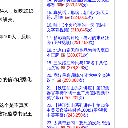
邪恶
🖼️▶️
(
333,435
次)
人，反映2013
15. 真笑话：那啥，朝阳大妈天天
盼…那啥
🖼️
(
324,015
次)
解决。

16. 哇！3个火枪手的一天 (图/中
文字幕视频) (
310,045
次)
等100人，反映
17. 精彩新闻评论：看习的末路狂
奔 (图/4视频) (
291,153
次)
18. 北京山寨无印良品为何告赢日
本正牌
🖼️
(
289,871
次)
19. 三呆婊江泽民与108名中共亿
元贪官
🖼️
(
279,326
次)
20. 党媒最高调捧习 泄六中全会决
办的信访积案化
议？
🖼️
(
259,088
次)
21. 【铁证如山系列讲座】第13集
器官等待平均一至二周(图/视频中
英字幕) (
257,231
次)
）这个是不真实
22. 【铁证如山系列讲座】第12集
中美器官等待时差100倍(图/视频
报省纪监委书记王
中英字幕) (
243,250
次)
23. 太离奇新闻！想死的没死 想活
的没活
🖼️
(
224,639
次)