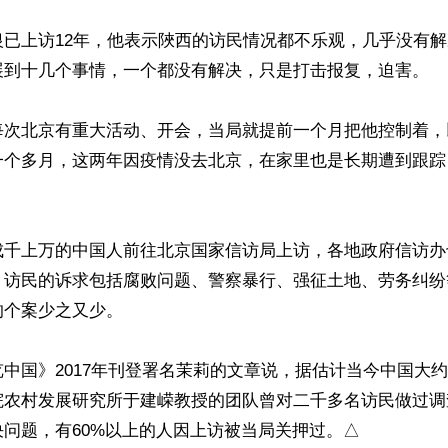
银已上访12年，他表示陜西的访民情况都不乐观，几乎没有
展到十几个事情，一个都没有解决，只是打击报复，迫害。

每次北京有重大活动、开会，当局就提前一个月把他控制着，
一个多月，这两年因疫情没去北京，在家里也是长期遭到跟踪
成千上万的中国人前往北京国家信访局上访，各地政府信访办
。访民的诉求包括腐败问题、警察暴行、强征土地、劳务纠纷
个案少之又少。

中国》2017年刊登署名茉莉的文章说，据估计当今中国大
院农村发展研究所于建嵘教授的团队曾对二千多名访民做过调
问题，有60%以上的人因上访被当局关押过。△