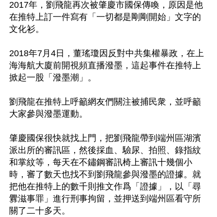
2017年，劉飛龍再次被肇慶市國保傳喚，原因是他
在推特上訂一件寫有「一切都是剛剛開始」文字的
文化衫。

2018年7月4日，董瑤瓊因反對中共集權暴政，在上
海海航大廈前開視頻直播潑墨，這起事件在推特上
掀起一股「潑墨潮」。

劉飛龍在推特上呼籲網友們關注被捕民衆，並呼籲
大家參與潑墨運動。

肇慶國保很快就找上門，把劉飛龍帶到端州區湖濱
派出所的審訊區，然後採血、驗尿、拍照、錄指紋
和掌紋等，每天在不鏽鋼審訊椅上審訊十幾個小
時，審了數天也找不到劉飛龍參與潑墨的證據。就
把他在推特上的數千則推文作爲「證據」，以「尋
釁滋事罪」進行刑事拘留，並押送到端州區看守所
關了二十多天。
