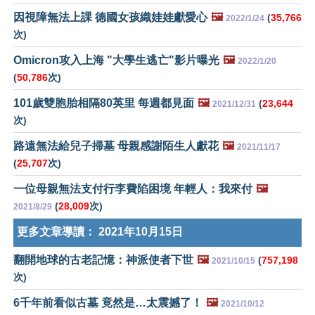
因視障無法上課 德國女孩織娃娃獻愛心
🖼️
(
35,766
2022/1/24
次)
Omicron攻入上海 "大學生逃亡"影片曝光
🖼️
2022/1/20
(
50,786
次)
101歲雙胞胎相隔80英里 每週都見面
🖼️
(
23,644
2021/12/31
次)
路遠無法給兒子掃墓 母親感謝陌生人獻花
🖼️
2021/11/17
(
25,707
次)
一位母親無法支付行李費陷困境 年輕人：我來付
🖼️
(
28,009
次)
2021/8/29
更多文章導讀：
2021年10月15日
翻開地球的古老記憶：神派使者下世
🖼️
(
757,198
2021/10/15
次)
6千年前看似古墓 竟然是…太震撼了！
🖼️
2021/10/12