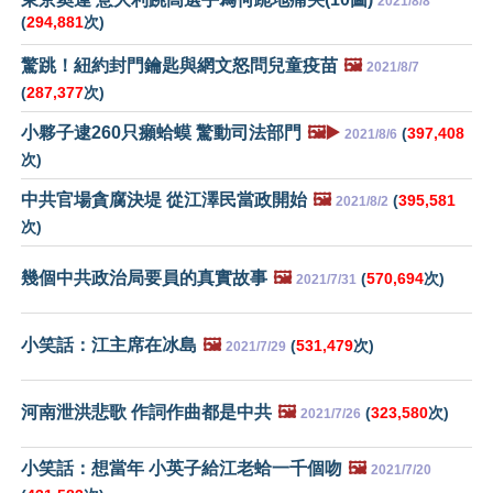
2021/8/8
(
294,881
次)
驚跳！紐約封門鑰匙與網文怒問兒童疫苗
🖼️
2021/8/7
(
287,377
次)
小夥子逮260只癩蛤蟆 驚動司法部門
🖼️▶️
(
397,408
2021/8/6
次)
中共官場貪腐決堤 從江澤民當政開始
🖼️
(
395,581
2021/8/2
次)
幾個中共政治局要員的真實故事
🖼️
(
570,694
次)
2021/7/31
小笑話：江主席在冰島
🖼️
(
531,479
次)
2021/7/29
河南泄洪悲歌 作詞作曲都是中共
🖼️
(
323,580
次)
2021/7/26
小笑話：想當年 小英子給江老蛤一千個吻
🖼️
2021/7/20