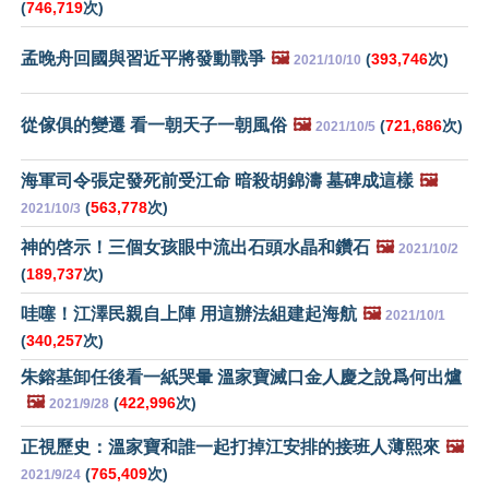
(
746,719
次)
孟晚舟回國與習近平將發動戰爭
🖼️
(
393,746
次)
2021/10/10
從傢俱的變遷 看一朝天子一朝風俗
🖼️
(
721,686
次)
2021/10/5
海軍司令張定發死前受江命 暗殺胡錦濤 墓碑成這樣
🖼️
(
563,778
次)
2021/10/3
神的啓示！三個女孩眼中流出石頭水晶和鑽石
🖼️
2021/10/2
(
189,737
次)
哇噻！江澤民親自上陣 用這辦法組建起海航
🖼️
2021/10/1
(
340,257
次)
朱鎔基卸任後看一紙哭暈 溫家寶滅口金人慶之說爲何出爐
🖼️
(
422,996
次)
2021/9/28
正視歷史：溫家寶和誰一起打掉江安排的接班人薄熙來
🖼️
(
765,409
次)
2021/9/24