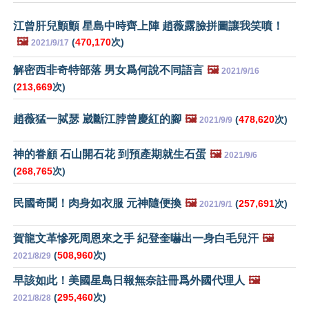
江曾肝兒顫顫 星島中時齊上陣 趙薇露臉拼圖讓我笑噴！
🖼️
(
470,170
次)
2021/9/17
解密西非奇特部落 男女爲何說不同語言
🖼️
2021/9/16
(
213,669
次)
趙薇猛一脦瑟 崴斷江脖曾慶紅的腳
🖼️
(
478,620
次)
2021/9/9
神的眷顧 石山開石花 到預產期就生石蛋
🖼️
2021/9/6
(
268,765
次)
民國奇聞！肉身如衣服 元神隨便換
🖼️
(
257,691
次)
2021/9/1
賀龍文革慘死周恩來之手 紀登奎嚇出一身白毛兒汗
🖼️
(
508,960
次)
2021/8/29
早該如此！美國星島日報無奈註冊爲外國代理人
🖼️
(
295,460
次)
2021/8/28