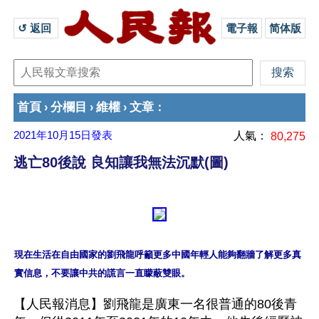
↺ 返回 
電子報
简体版
首頁
分欄目
維權
文章
›
›
›
：
2021年10月15日
發表
人氣：
80,275
逃亡80後說 良知讓我無法沉默(圖)
現在生活在自由國家的劉飛龍呼籲更多中國年輕人能夠翻牆了解更多真
【人民報消息】劉飛龍是廣東一名很普通的80後青