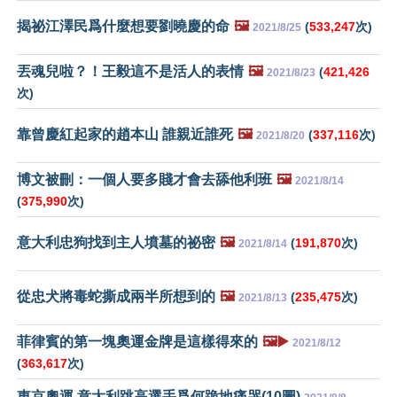
揭祕江澤民爲什麼想要劉曉慶的命
🖼️
(
533,247
次)
2021/8/25
丟魂兒啦？！王毅這不是活人的表情
🖼️
(
421,426
2021/8/23
次)
靠曾慶紅起家的趙本山 誰親近誰死
🖼️
(
337,116
次)
2021/8/20
博文被刪：一個人要多賤才會去舔他利班
🖼️
2021/8/14
(
375,990
次)
意大利忠狗找到主人墳墓的祕密
🖼️
(
191,870
次)
2021/8/14
從忠犬將毒蛇撕成兩半所想到的
🖼️
(
235,475
次)
2021/8/13
菲律賓的第一塊奧運金牌是這樣得來的
🖼️▶️
2021/8/12
(
363,617
次)
東京奧運 意大利跳高選手爲何跪地痛哭(10圖)