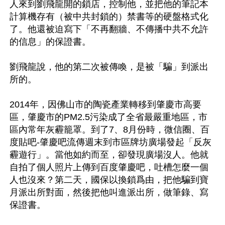
人來到劉飛龍開的鎖店，控制他，並把他的筆記本
計算機存有（被中共封鎖的）禁書等的硬盤格式化
了。他還被迫寫下「不再翻牆、不傳播中共不允許
的信息」的保證書。

劉飛龍說，他的第二次被傳喚，是被「騙」到派出
所的。

2014年，因佛山市的陶瓷產業轉移到肇慶市高要
區，肇慶市的PM2.5污染成了全省最嚴重地區，市
區內常年灰霾籠罩。到了7、8月份時，微信圈、百
度貼吧-肇慶吧流傳週末到市區牌坊廣場發起「反灰
霾遊行」。當他如約而至，卻發現廣場沒人。他就
自拍了個人照片上傳到百度肇慶吧，吐槽怎麼一個
人也沒來？第二天，國保以換鎖爲由，把他騙到寶
月派出所對面，然後把他叫進派出所，做筆錄、寫
保證書。
