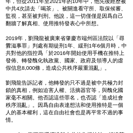
年，但從2011年至2021年的10年中，他先後經歷被
中共4次請去「喝茶」、被關進看守所、取保候審、
監視，甚至被判刑。他說，這一切僅僅是因爲自己
翻牆了解真相、使用推特發表心中所想。

2019年，劉飛龍被廣東省肇慶市端州區法院以「尋
釁滋事罪」判處有期徒刑1年、緩刑1年6個月時，中
共對他的指控爲「於2016年開始使用手機在推特上
發佈、轉發醜化執政黨、國家、政府及領導人的虛
假信息8,000條，造成公共秩序嚴重混亂」。

劉飛龍告訴記者，他轉發的只不過是被中共極力封
鎖的真相，例如迫害人權、活摘器官等，與醜化國
家毫不相關。他否認這些罪名，也否認「造成社會
秩序混亂」。因爲自由表達想法和使用推特是一個
人的基本權利，這在自由社會也是再平常不過的事
情。
