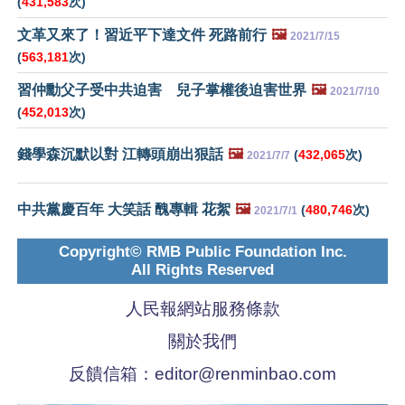
(
431,583
次)
文革又來了！習近平下達文件 死路前行
🖼️
2021/7/15
(
563,181
次)
習仲勳父子受中共迫害 兒子掌權後迫害世界
🖼️
2021/7/10
(
452,013
次)
錢學森沉默以對 江轉頭崩出狠話
🖼️
(
432,065
次)
2021/7/7
中共黨慶百年 大笑話 醜專輯 花絮
🖼️
(
480,746
次)
2021/7/1
Copyright© RMB Public Foundation Inc.
All Rights Reserved
人民報網站服務條款
關於我們
反饋信箱：
editor@renminbao.com