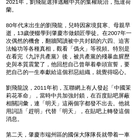
2021年，劉飛龍選擇逃離中共的集權統治，抵達荷
蘭。

80年代末出生的劉飛龍，兒時因家境貧寒、母親早
逝，13歲便輟學到肇慶市做鎖匠學徒。在2007年一
次偶然的機會，翻牆閱讀被中共封鎖的六四、迫害
法輪功等各種真相，觀看「僞火」等視頻。特別是
在看完《九評共產黨》後，被共產黨的殘暴血腥歷
史與本質震驚了，他回想自己曾舉着拳頭宣誓，要
把自己的一生奉獻給這個邪惡組織，就覺得噁心。

劉飛龍說，2011年初，互聯網上有人發起「中國茉
莉花革命」，當時中共加強封鎖，在百度貼吧屏蔽
相關詞彙，連「明天」這兩個字都發不出去。他就
用詞語「趕明」代替「明天」，在貼吧上轉發這個
消息。

第二天，肇慶市端州區的國保大隊隊長就帶着一車