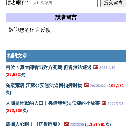
讀者暱稱:
讀者留言
歡迎您的留言反饋。
相關文章：
兩位卜算大師看出對方死期 但皆無法避過
🖼️
2022/4/16
(
37,583
次)
冤案荒唐 江蘇公安無法返回扣押財物
🖼️
(
163,191
2022/2/22
次)
人間是地獄的入口！幾個我無法忘卻的小故事
🖼️
2022/2/28
(
272,336
次)
震撼人心啊！《沉默呼聲》
🖼️
(
1,154,965
次)
2022/2/6