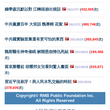
錢學森沉默以對 江轉頭崩出狠話
🖼️
(
432,065
次)
2021/7/7
中共黨慶百年 大笑話 醜專輯 花絮
🖼️
(
480,746
次)
2021/7/1
中共國實驗室裏還有更可怕的東西
🖼️
(
365,845
次)
2021/6/29
魏斯醫生神奇催眠 解開恩怨情仇死結
🖼️
(
194,466
2021/6/21
次)
當哀樂響起 胡耀邦女兒看到驚人畫面
🖼️
(
534,871
2021/6/18
次)
習近平沒刷牙！與人民水乳交融的時刻
🖼️
2021/6/16
(
378,606
次)
Copyright© RMB Public Foundation Inc.
All Rights Reserved