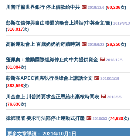
川普呼籲世界銀行 停止借款給中共
🖼️
(
60,236
次)
2019/12/6
彭斯在信仰與自由聯盟的晚會上講話(中英全文/圖)
2019/8/13
(
316,017
次)
高齡運動會上 百歲奶奶的奇蹟時刻
🖼️
(
26,250
次)
2019/6/22
蓬佩奧：推動國際組織停止向中共提供資金
🖼️
2018/12/5
(
81,084
次)
彭斯在APEC首席執行長峰會上講話全文
🖼️
2018/11/19
(
383,598
次)
川金會上 川普將要求金正恩給出棄核時間表
🖼️
2018/6/6
(
76,630
次)
律師聯署 要求司法部停止運動式打壓
🖼️
(
74,630
次)
2018/3/3
更多文章導讀：
2021年10月1日