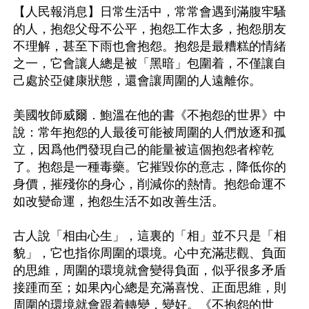
【人民報消息】日常生活中，常常會遇到滿腹牢騷
的人，抱怨父母不公平，抱怨工作太多，抱怨朋友
不理解，甚至下雨也會抱怨。抱怨是最糟糕的情緒
之一，它會讓人總是被「黑暗」包圍着，不僅讓自
己處於亞健康狀態，還會讓周圍的人遠離你。

美國牧師威爾．鮑溫在他的書《不抱怨的世界》中
說：常年抱怨的人最後可能被周圍的人們放逐和孤
立，因爲他們發現自己的能量被這個抱怨者榨乾
了。抱怨是一種毒藥。它摧毀你的意志，降低你的
身價，摧殘你的身心，削減你的熱情。抱怨命運不
如改變命運，抱怨生活不如改善生活。

古人說「相由心生」，這裏的「相」並不只是「相
貌」，它也指你周圍的環境。心中充滿悲觀、負面
的思維，周圍的環境就會變得負面，似乎很多矛盾
接踵而至；如果內心總是充滿喜悅、正面思維，則
周圍的環境就會跟着轉變，變好。《不抱怨的世