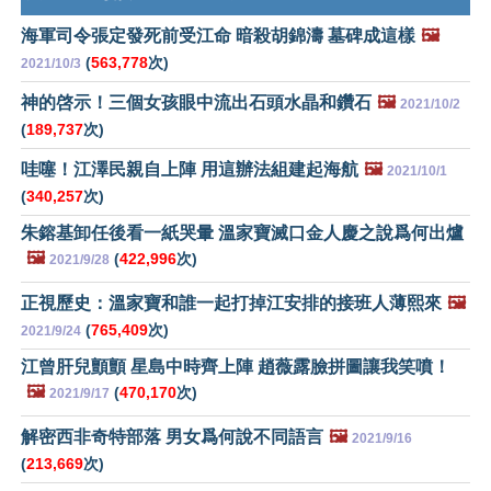
海軍司令張定發死前受江命 暗殺胡錦濤 墓碑成這樣
🖼️
(
563,778
次)
2021/10/3
神的啓示！三個女孩眼中流出石頭水晶和鑽石
🖼️
2021/10/2
(
189,737
次)
哇噻！江澤民親自上陣 用這辦法組建起海航
🖼️
2021/10/1
(
340,257
次)
朱鎔基卸任後看一紙哭暈 溫家寶滅口金人慶之說爲何出爐
🖼️
(
422,996
次)
2021/9/28
正視歷史：溫家寶和誰一起打掉江安排的接班人薄熙來
🖼️
(
765,409
次)
2021/9/24
江曾肝兒顫顫 星島中時齊上陣 趙薇露臉拼圖讓我笑噴！
🖼️
(
470,170
次)
2021/9/17
解密西非奇特部落 男女爲何說不同語言
🖼️
2021/9/16
(
213,669
次)