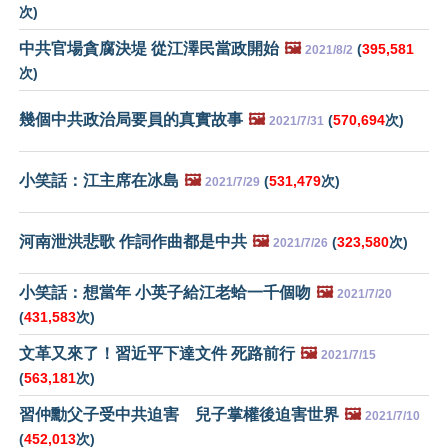
次)
中共官場貪腐決堤 從江澤民當政開始
🖼️
(
395,581
2021/8/2
次)
幾個中共政治局要員的真實故事
🖼️
(
570,694
次)
2021/7/31
小笑話：江主席在冰島
🖼️
(
531,479
次)
2021/7/29
河南泄洪悲歌 作詞作曲都是中共
🖼️
(
323,580
次)
2021/7/26
小笑話：想當年 小英子給江老蛤一千個吻
🖼️
2021/7/20
(
431,583
次)
文革又來了！習近平下達文件 死路前行
🖼️
2021/7/15
(
563,181
次)
習仲勳父子受中共迫害 兒子掌權後迫害世界
🖼️
2021/7/10
(
452,013
次)