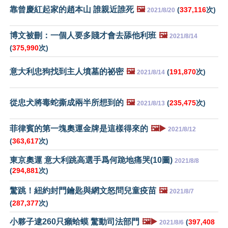
靠曾慶紅起家的趙本山 誰親近誰死
🖼️
(
337,116
次)
2021/8/20
博文被刪：一個人要多賤才會去舔他利班
🖼️
2021/8/14
(
375,990
次)
意大利忠狗找到主人墳墓的祕密
🖼️
(
191,870
次)
2021/8/14
從忠犬將毒蛇撕成兩半所想到的
🖼️
(
235,475
次)
2021/8/13
菲律賓的第一塊奧運金牌是這樣得來的
🖼️▶️
2021/8/12
(
363,617
次)
東京奧運 意大利跳高選手爲何跪地痛哭(10圖)
2021/8/8
(
294,881
次)
驚跳！紐約封門鑰匙與網文怒問兒童疫苗
🖼️
2021/8/7
(
287,377
次)
小夥子逮260只癩蛤蟆 驚動司法部門
🖼️▶️
(
397,408
2021/8/6