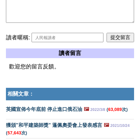
讀者暱稱:
讀者留言
歡迎您的留言反饋。
相關文章：
英國宣佈今年底前 停止進口俄石油
🖼️
(
63,089
次)
2022/3/8
獲頒"和平建築師獎" 蓬佩奧委會上發表感言
🖼️
2021/10/24
(
57,643
次)