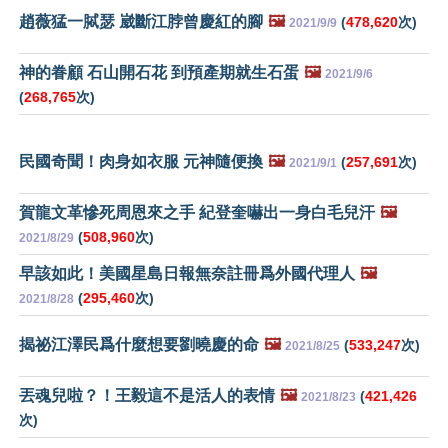
趙薇猛一脦瑟 崴斷江脖曾慶紅的腳
🖼️
(
478,620
次)
2021/9/9
神的眷顧 石山開石花 到預產期就生石蛋
🖼️
2021/9/6
(
268,765
次)
民國奇聞！肉身如衣服 元神隨便換
🖼️
(
257,691
次)
2021/9/1
賀龍文革慘死周恩來之手 紀登奎嚇出一身白毛兒汗
🖼️
(
508,960
次)
2021/8/29
早該如此！美國星島日報無奈註冊爲外國代理人
🖼️
(
295,460
次)
2021/8/28
揭祕江澤民爲什麼想要劉曉慶的命
🖼️
(
533,247
次)
2021/8/25
丟魂兒啦？！王毅這不是活人的表情
🖼️
(
421,426
2021/8/23
次)