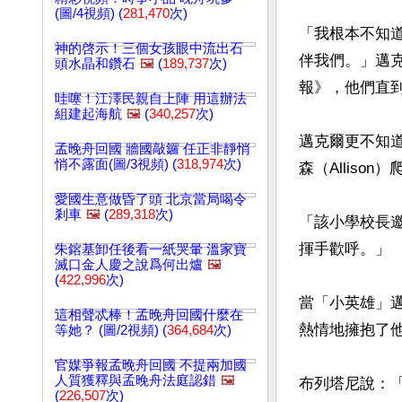
(圖/4視頻) (
281,470
次)
「我根本不知
神的啓示！三個女孩眼中流出石
伴我們。」邁克爾
頭水晶和鑽石
🖼️
(
189,737
次)
報》，他們直到
哇噻！江澤民親自上陣 用這辦法
組建起海航
🖼️
(
340,257
次)
邁克爾更不知
孟晚舟回國 牆國敲鑼 任正非靜悄
悄不露面(圖/3視頻) (
318,974
次)
森（Allis
愛國生意做昏了頭 北京當局喝令
剎車
🖼️
(
289,318
次)
「該小學校長
揮手歡呼。」

朱鎔基卸任後看一紙哭暈 溫家寶
滅口金人慶之說爲何出爐
🖼️
(
422,996
次)
當「小英雄」邁
這相聲忒棒！孟晚舟回國什麼在
熱情地擁抱了他
等她？ (圖/2視頻) (
364,684
次)
官媒爭報孟晚舟回國 不提兩加國
人質獲釋與孟晚舟法庭認錯
🖼️
布列塔尼說：
(
226,507
次)