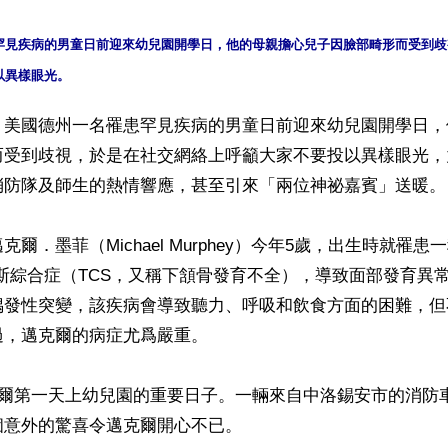
罕見疾病的男童日前迎來幼兒園開學日，他的母親擔心兒子因臉部畸形而受到歧
】美國德州一名罹患罕見疾病的男童日前迎來幼兒園開學日，
而受到歧視，於是在社交網絡上呼籲大家不要投以異樣眼光，
消防隊及師生的熱情響應，甚至引來「兩位神祕嘉賓」送暖。

爾．墨菲（Michael Murphey）今年5歲，出生時就罹
斯綜合症（TCS，又稱下頷骨發育不全），導致面部發育異
偶發性突變，該疾病會導致聽力、呼吸和飲食方面的困難，但
，邁克爾的病症尤爲嚴重。

克爾第一天上幼兒園的重要日子。一輛來自中洛錫安市的消防
意外的驚喜令邁克爾開心不已。
