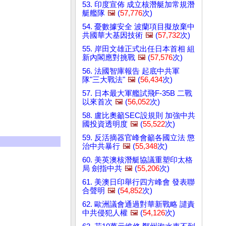
53. 印度宣佈 成立核潛艇加常規潛
艇艦隊
🖼️
(
57,776
次)
54. 憂數據安全 波蘭項目擬放棄中
共國華大基因技術
🖼️
(
57,732
次)
55. 岸田文雄正式出任日本首相 組
新內閣應對挑戰
🖼️
(
57,576
次)
56. 法國智庫報告 起底中共軍
隊"三大戰法"
🖼️
(
56,434
次)
57. 日本最大軍艦試飛F-35B 二戰
以來首次
🖼️
(
56,052
次)
58. 盧比奧籲SEC設規則 加強中共
國投資透明度
🖼️
(
55,522
次)
59. 反活摘器官峰會籲各國立法 懲
治中共暴行
🖼️
(
55,348
次)
60. 美英澳核潛艇協議重塑印太格
局 劍指中共
🖼️
(
55,206
次)
61. 美澳日印舉行四方峰會 發表聯
合聲明
🖼️
(
54,852
次)
62. 歐洲議會通過對華新戰略 譴責
中共侵犯人權
🖼️
(
54,126
次)