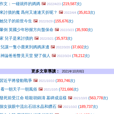
作文：一碰就炸的媽媽
🖼️
(
219,587
次)
2022/4/23
來討債的魔 爲何又連連夭折呢？
🖼️
(
35,813
次)
2022/4/4
她兒子的前世今生
🖼️
(
155,676
次)
2022/3/29
暈倒 英國少年秒握方向盤保命
🖼️
(
35,930
次)
2022/3/23
家 兒子是來討債的
🖼️
(
35,973
次)
2022/3/21
女兒讓一隻小鹿來到媽媽床邊
🖼️
(
37,602
次)
2022/3/20
無神論爸爸瞥見天堂 變了個人
🖼️
(
78,212
次)
2022/3/24
更多文章導讀：
2021年10月8日
習近平將發動戰爭
🖼️
(
393,746
次)
2021/10/10
 看一朝天子一朝風俗
🖼️
(
721,686
次)
2021/10/5
發死前受江命 暗殺胡錦濤 墓碑成這樣
🖼️
(
563,778
次)
2021/10/3
個女孩眼中流出石頭水晶和鑽石
🖼️
(
189,737
次)
2021/10/2