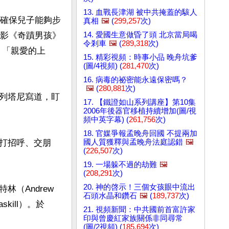
13. 血戰長津湖 被中共掩蓋的駭人
了確保兒子能夠步
真相
🖼️
(
299,257
次)
14. 愛國生意做昏了頭 北京當局喝
電影《奇蹟男孩》
令剎車
🖼️
(
289,318
次)
：「親愛的上
15. 精彩視頻：時事小品 晚舟坑爹
(圖/4視頻) (
281,470
次)
16. 病毒的祕密能永遠保密嗎？
🖼️
(
280,881
次)
列塔尼寫道，盯
17. 【鐵證如山系列講座】第10集
2006年後器官移植持續增加(圖/視
頻中英字幕) (
261,756
次)
18. 官媒爭報孟晚舟回國 不提兩加
國人質獲釋與孟晚舟法庭認錯
🖼️
打招呼、交朋
(
226,507
次)
19. 一場躲不過的劫難
🖼️
(
208,291
次)
20. 神的啓示！三個女孩眼中流出
Andrew 
石頭水晶和鑽石
🖼️
(
189,737
次)
kill）。於
21. 視頻新聞：中共國前首富許家
印與曾慶紅家族關係非同尋常
(圖/2視頻) (
185,694
次)