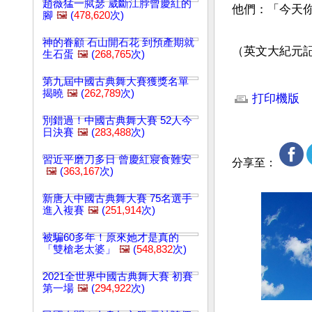
趙薇猛一脦瑟 崴斷江脖曾慶紅的
他們：「今天你
腳
🖼️
(
478,620
次)
神的眷顧 石山開石花 到預產期就
（英文大紀元記者L
生石蛋
🖼️
(
268,765
次)
文章網址: http://w
第九屆中國古典舞大賽獲獎名單
揭曉
🖼️
(
262,789
次)
打印機版
別錯過！中國古典舞大賽 52人今
日決賽
🖼️
(
283,488
次)
習近平磨刀多日 曾慶紅寢食難安
分享至：
🖼️
(
363,167
次)
新唐人中國古典舞大賽 75名選手
進入複賽
🖼️
(
251,914
次)
被騙60多年！原來她才是真的
「雙槍老太婆」
🖼️
(
548,832
次)
2021全世界中國古典舞大賽 初賽
第一場
🖼️
(
294,922
次)