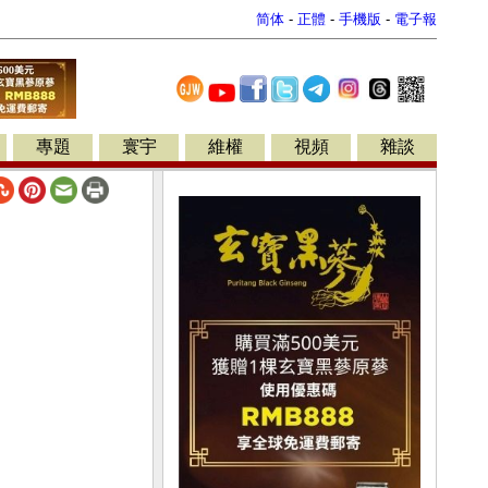
简体
-
正體
-
手機版
-
電子報
專題
寰宇
維權
視頻
雜談