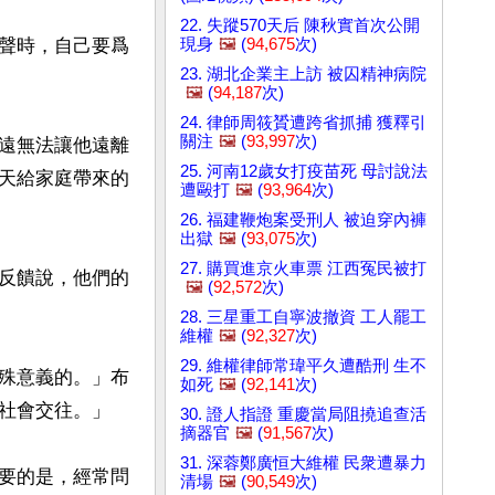
22. 失蹤570天后 陳秋實首次公開
現身
🖼️
(
94,675
次)
聲時，自己要爲
23. 湖北企業主上訪 被囚精神病院
🖼️
(
94,187
次)
24. 律師周筱贇遭跨省抓捕 獲釋引
關注
🖼️
(
93,997
次)
遠無法讓他遠離
25. 河南12歲女打疫苗死 母討說法
天給家庭帶來的
遭毆打
🖼️
(
93,964
次)
26. 福建鞭炮案受刑人 被迫穿內褲
出獄
🖼️
(
93,075
次)
27. 購買進京火車票 江西冤民被打
反饋說，他們的
🖼️
(
92,572
次)
28. 三星重工自寧波撤資 工人罷工
維權
🖼️
(
92,327
次)
29. 維權律師常瑋平久遭酷刑 生不
殊意義的。」布
如死
🖼️
(
92,141
次)
社會交往。」

30. 證人指證 重慶當局阻撓追查活
摘器官
🖼️
(
91,567
次)
31. 深蓉鄭廣恒大維權 民衆遭暴力
要的是，經常問
清場
🖼️
(
90,549
次)