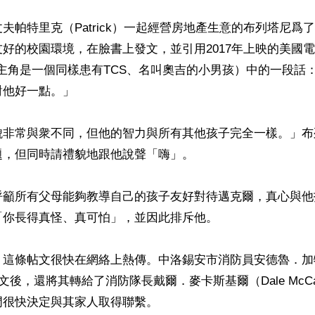
夫帕特里克（Patrick）一起經營房地產生意的布列塔尼爲
好的校園環境，在臉書上發文，並引用2017年上映的美國
，其主角是一個同樣患有TCS、名叫奧吉的小男孩）中的一段話
他好一點。」

貌非常與衆不同，但他的智力與所有其他孩子完全一樣。」布
，但同時請禮貌地跟他說聲「嗨」。

呼籲所有父母能夠教導自己的孩子友好對待邁克爾，真心與他
你長得真怪、真可怕」，並因此排斥他。

這條帖文很快在網絡上熱傳。中洛錫安市消防員安德魯．加特林（
到帖文後，還將其轉給了消防隊長戴爾．麥卡斯基爾（Dale McCas
很快決定與其家人取得聯繫。
