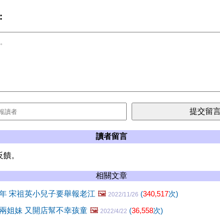
:
讀者留言
反饋。
相關文章
年 宋祖英小兒子要舉報老江
🖼️
(
340,517
次)
2022/11/26
兩姐妹 又開店幫不幸孩童
🖼️
(
36,558
次)
2022/4/22