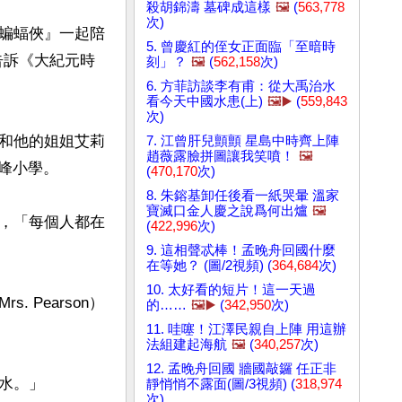
殺胡錦濤 墓碑成這樣
🖼️
(
563,778
次)
蝙蝠俠』一起陪
5. 曾慶紅的侄女正面臨「至暗時
）告訴《大紀元時
刻」？
🖼️
(
562,158
次)
6. 方菲訪談李有甫：從大禹治水
看今天中國水患(上)
🖼️▶️
(
559,843
次)
和他的姐姐艾莉
7. 江曾肝兒顫顫 星島中時齊上陣
趙薇露臉拼圖讓我笑噴！
🖼️
峰小學。

(
470,170
次)
8. 朱鎔基卸任後看一紙哭暈 溫家
寶滅口金人慶之說爲何出爐
🖼️
，「每個人都在
(
422,996
次)
9. 這相聲忒棒！孟晚舟回國什麼
在等她？ (圖/2視頻) (
364,684
次)
10. 太好看的短片！這一天過
Pearson）
的……
🖼️▶️
(
342,950
次)
11. 哇噻！江澤民親自上陣 用這辦
法組建起海航
🖼️
(
340,257
次)
12. 孟晚舟回國 牆國敲鑼 任正非
。」

靜悄悄不露面(圖/3視頻) (
318,974
次)