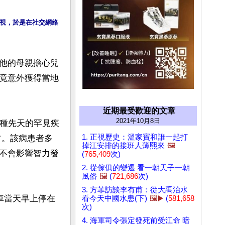
視，於是在社交網絡
他的母親擔心兒
竟意外獲得當地
近期最受歡迎的文章
2021年10月8日
患一種先天的罕見疾
1. 正視歷史：溫家寶和誰一起打
常。該病患者多
掉江安排的接班人薄熙來
🖼️
不會影響智力發
(
765,409
次)
2. 從傢俱的變遷 看一朝天子一朝
風俗
🖼️
(
721,686
次)
3. 方菲訪談李有甫：從大禹治水
車當天早上停在
看今天中國水患(下)
🖼️▶️
(
581,658
次)
4. 海軍司令張定發死前受江命 暗