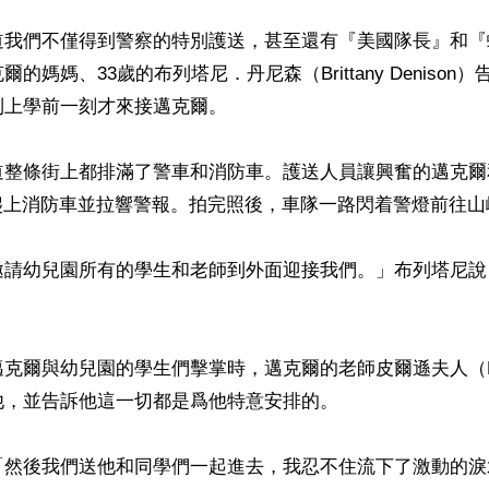
道我們不僅得到警察的特別護送，甚至還有『美國隊長』和『
的媽媽、33歲的布列塔尼．丹尼森（Brittany Denison
上學前一刻才來接邁克爾。

道整條街上都排滿了警車和消防車。護送人員讓興奮的邁克爾
on）爬上消防車並拉響警報。拍完照後，車隊一路閃着警燈前往山
邀請幼兒園所有的學生和老師到外面迎接我們。」布列塔尼說
克爾與幼兒園的學生們擊掌時，邁克爾的老師皮爾遜夫人（Mrs. 
，並告訴他這一切都是爲他特意安排的。

「然後我們送他和同學們一起進去，我忍不住流下了激動的淚水