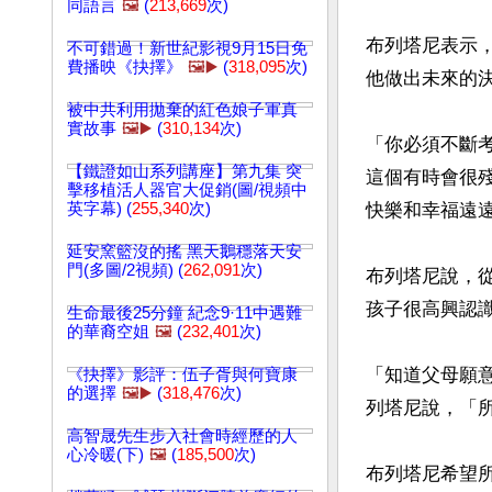
同語言
🖼️
(
213,669
次)
布列塔尼表示
不可錯過！新世紀影視9月15日免
費播映《抉擇》
🖼️▶️
(
318,095
次)
他做出未來的決
被中共利用拋棄的紅色娘子軍真
實故事
🖼️▶️
(
310,134
次)
「你必須不斷
【鐵證如山系列講座】第九集 突
這個有時會很
擊移植活人器官大促銷(圖/視頻中
英字幕) (
255,340
次)
快樂和幸福遠遠
延安窯籃沒的搖 黑天鵝穩落天安
門(多圖/2視頻) (
262,091
次)
布列塔尼說，
孩子很高興認識
生命最後25分鐘 紀念9·11中遇難
的華裔空姐
🖼️
(
232,401
次)
「知道父母願
《抉擇》影評：伍子胥與何寶康
的選擇
🖼️▶️
(
318,476
次)
列塔尼說，「
高智晟先生步入社會時經歷的人
心冷暖(下)
🖼️
(
185,500
次)
布列塔尼希望