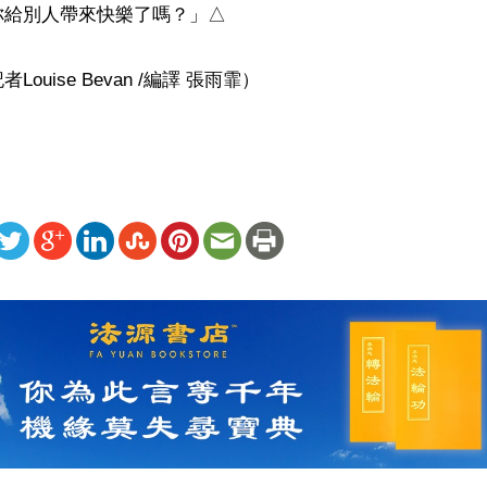
給別人帶來快樂了嗎？」△

ouise Bevan /編譯 張雨霏）
ww.renminbao.com/rmb/articles/2021/10/8/73318b.html