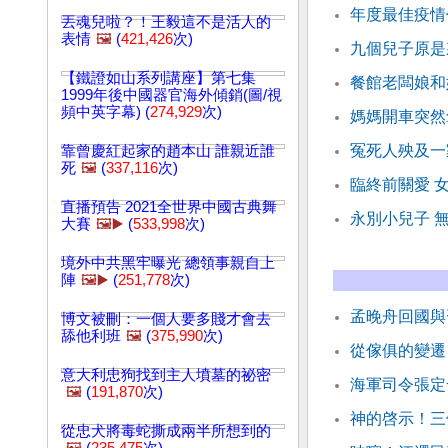
年度最佳疫情
丟魂兒啦？！王毅這不是活人的
表情
🖼️
(
421,426
次)
九個兒子原是
【鐵證如山系列講座】第七集
餐館老闆娘和
1999年後中國器官海外傾銷(圖/視
頻中英字幕) (
274,929
次)
媽媽開車突然
冤死人殃及一
靠曾慶紅起家的趙本山 誰親近誰
死
🖼️
(
337,116
次)
臨終前關愛 
直播預告 2021全世界中國古典舞
永別小兒子 
大賽
🖼️▶️
(
533,998
次)
境外中共黑牢曝光 總領事親自上
陣
🖼️▶️
(
251,778
次)
孟晚舟回國與
博文被刪：一個人要多賤才會去
舔他利班
🖼️
(
375,990
次)
從傢俱的變遷
意大利忠狗找到主人墳墓的祕密
海軍司令張定
🖼️
(
191,870
次)
神的啓示！三
從忠犬將毒蛇撕成兩半所想到的