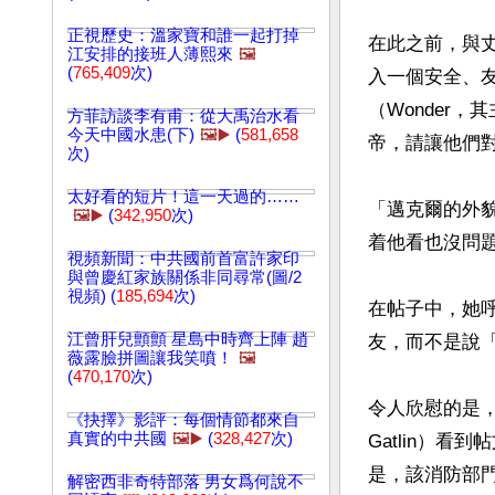
正視歷史：溫家寶和誰一起打掉
在此之前，與丈
江安排的接班人薄熙來
🖼️
(
765,409
次)
入一個安全、友
（Wonder
方菲訪談李有甫：從大禹治水看
今天中國水患(下)
🖼️▶️
(
581,658
帝，請讓他們對
次)
太好看的短片！這一天過的……
「邁克爾的外
🖼️▶️
(
342,950
次)
着他看也沒問題
視頻新聞：中共國前首富許家印
與曾慶紅家族關係非同尋常(圖/2
視頻) (
185,694
次)
在帖子中，她
江曾肝兒顫顫 星島中時齊上陣 趙
友，而不是說「
薇露臉拼圖讓我笑噴！
🖼️
(
470,170
次)
令人欣慰的是，
《抉擇》影評：每個情節都來自
真實的中共國
🖼️▶️
(
328,427
次)
Gatlin）看
是，該消防部門
解密西非奇特部落 男女爲何說不