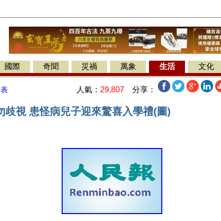
國際
奇聞
災禍
萬象
生活
文化
人氣：
29,807
分享：
發表
勿歧視 患怪病兒子迎來驚喜入學禮(圖)