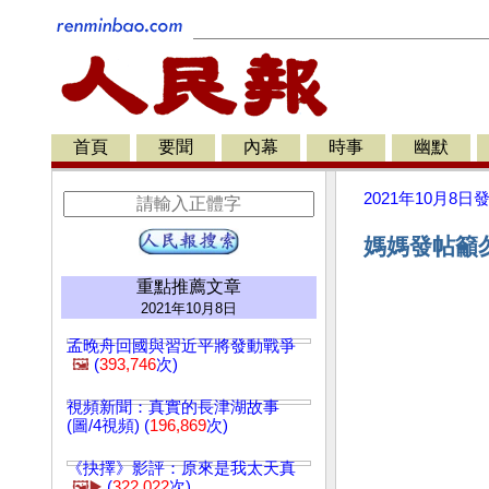
首頁
要聞
內幕
時事
幽默
2021年10月8日
媽媽發帖籲
重點推薦文章
2021年10月8日
孟晚舟回國與習近平將發動戰爭
🖼️
(
393,746
次)
視頻新聞：真實的長津湖故事
(圖/4視頻) (
196,869
次)
《抉擇》影評：原來是我太天真
🖼️▶️
(
322,022
次)