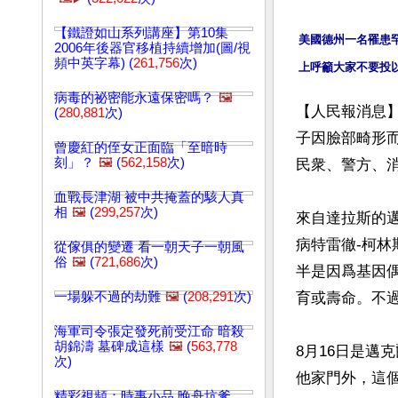
【鐵證如山系列講座】第10集
美國德州一名罹患
2006年後器官移植持續增加(圖/視
頻中英字幕) (
261,756
次)
病毒的祕密能永遠保密嗎？
🖼️
【人民報消息
(
280,881
次)
子因臉部畸形
曾慶紅的侄女正面臨「至暗時
刻」？
🖼️
(
562,158
次)
民衆、警方、
血戰長津湖 被中共掩蓋的駭人真
相
🖼️
(
299,257
次)
來自達拉斯的邁克
病特雷徹-柯林
從傢俱的變遷 看一朝天子一朝風
俗
🖼️
(
721,686
次)
半是因爲基因
一場躲不過的劫難
🖼️
(
208,291
次)
育或壽命。不過
海軍司令張定發死前受江命 暗殺
胡錦濤 墓碑成這樣
🖼️
(
563,778
8月16日是邁
次)
他家門外，這個
精彩視頻：時事小品 晚舟坑爹