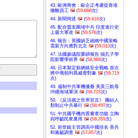
43. 歐洲商會：歐企正考慮從香港
撤離員工
🖼️
(
59,888
次)
44. 新聞簡述
🖼️
(
59,616
次)
45. 配合盟友圍堵中共 印度進行史
上最大軍改
🖼️
(
59,576
次)
46. 報告：英國缺乏細緻中國策略
需新方向應對北京
🖼️
(
59,013
次)
47. 法國參議院重磅報告 揭孔子學
院影響學術界
🖼️
(
58,968
次)
48. 日本製定新網絡安全戰略 首次
將中俄朝列爲威脅對象
🖼️
(
58,719
次)
49. 遏制中共軍機擾臺 美英三航母
沖繩海域軍演
🖼️
(
58,715
次)
50. 《反活摘之世界宣言》 團結人
類制止中共暴行
🖼️
(
58,497
次)
51. 中共國手機內置審查功能 立陶
宛呼籲民衆棄用
🖼️
(
58,359
次)
52. 前世銀主管調高中國排名 美共
和黨籲調查
🖼️
(
57,857
次)