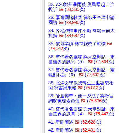
32. 7.20鄭州暴雨後 災民羣起上訪
投訴
🖼️
(
90,395
次)
33. 屢遭圍堵軟禁 律師王全璋申請
國賠
🖼️
(
89,990
次)
34. 各地維權事件不斷 國殤日前大
抓捕
🖼️
(
89,587
次)
35. 償還業債 轉世變成了動物
🖼️
(
79,042
次)
36. 當代著名靈媒 與天堂對話—來
自靈界的訊息（5）
🖼️
(
77,804
次)
37. 當代著名靈媒 與天堂對話—靈
魂對我說（6）
🖼️
(
77,632
次)
38. 北洋女學教授轉生三世容貌相
同 寫書講果報
🖼️
(
75,812
次)
39. 輪迴傳奇：他一夕成了冥府官
調解冤魂索命債
🖼️
(
75,636
次)
40. 當代著名靈媒 與天堂對話—來
自靈界的訊息（4）
🖼️
(
75,447
次)
41. 新聞簡述
🖼️
(
62,628
次)
42. 新聞簡述
🖼️
(
62,401
次)