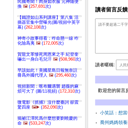
民國奇聞！肉身如衣服 元神隨便
換
🖼️
(
257,691
次)
讀者留言反饋
【鐵證如山系列講座】第八集 活
摘器官集中營曝光(圖/視頻中英字
幕) (
262,108
次)
神奇小故事得看：咋命懸一線 咋
化險爲夷
🖼️
(
172,005
次)
賀龍文革慘死周恩來之手 紀登奎
嚇出一身白毛兒汗
🖼️
(
508,960
次)
讀者暱稱:
早該如此！美國星島日報無奈註
冊爲外國代理人
🖼️
(
295,460
次)
視頻新聞：喀布爾遇襲 趙薇的麻
歡迎您的留言
煩可大了 (圖/11視頻) (
172,310
次)
微電影《抓捕》沒什麼臺詞 卻震
驚四座
🖼️▶️
(
352,090
次)
小笑話：想當
揭祕江澤民爲什麼想要劉曉慶的
喬州媽媽領養
命
🖼️
(
533,247
次)