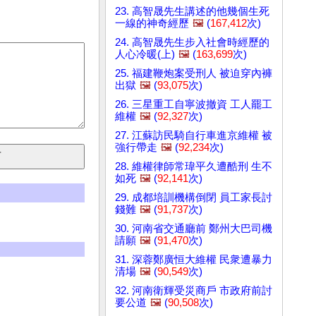
23. 高智晟先生講述的他幾個生死
一線的神奇經歷
🖼️
(
167,412
次)
24. 高智晟先生步入社會時經歷的
人心冷暖(上)
🖼️
(
163,699
次)
25. 福建鞭炮案受刑人 被迫穿內褲
出獄
🖼️
(
93,075
次)
26. 三星重工自寧波撤資 工人罷工
維權
🖼️
(
92,327
次)
27. 江蘇訪民騎自行車進京維權 被
強行帶走
🖼️
(
92,234
次)
28. 維權律師常瑋平久遭酷刑 生不
如死
🖼️
(
92,141
次)
29. 成都培訓機構倒閉 員工家長討
錢難
🖼️
(
91,737
次)
30. 河南省交通廳前 鄭州大巴司機
請願
🖼️
(
91,470
次)
31. 深蓉鄭廣恒大維權 民衆遭暴力
清場
🖼️
(
90,549
次)
32. 河南衛輝受災商戶 市政府前討
要公道
🖼️
(
90,508
次)