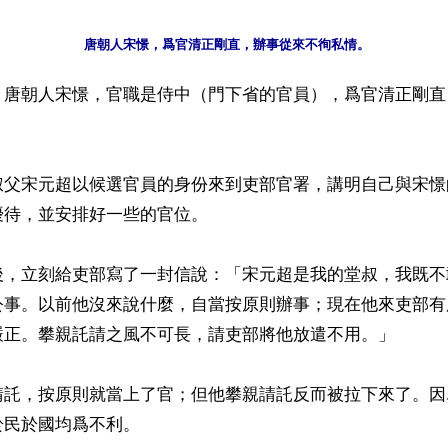
】唐朝人宋憬，官職是侍中（門下省的官員），爲官清正剛直
叔父宋元超以候選官員的身份來到吏部官署，講明自己與宋憬
待，並安排好一些的官位。

後，立刻給吏部寫了一封信說：「宋元超是我的堂叔，我既不
公事。以前他沒來說什麼，自當按原則辦事；現在他來吏部有
嚴正。攀親託請之風不可長，請吏部將他放遣不用。」

請託，按原則就當上了官；但他攀親請託反而被拉下來了。因
民於國均爲不利。
