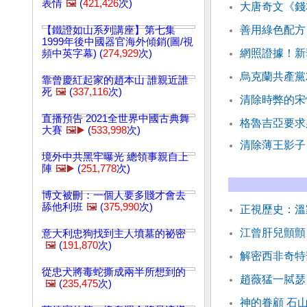
表情
🖼️
(
421,426
次)
大唐奇文《錢
善用綠色配方
【鐵證如山系列講座】第七集
1999年後中國器官海外傾銷(圖/視
網照證據！新
頻中英字幕) (
274,929
次)
烏克蘭共產黨
靠曾慶紅起家的趙本山 誰親近誰
死
🖼️
(
337,116
次)
清除時弊的宋
直播預告 2021全世界中國古典舞
格魯吉亞要求
大賽
🖼️▶️
(
533,998
次)
清除薄王影子
境外中共黑牢曝光 總領事親自上
陣
🖼️▶️
(
251,778
次)
博文被刪：一個人要多賤才會去
舔他利班
🖼️
(
375,990
次)
正視歷史：溫
江曾肝兒顫顫
意大利忠狗找到主人墳墓的祕密
🖼️
(
191,870
次)
解密西非奇特
從忠犬將毒蛇撕成兩半所想到的
趙薇猛一脦瑟
🖼️
(
235,475
次)
神的眷顧 石