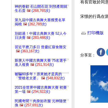
有長官敢於同意
神的眷顧 石山開石花 到預產期就
生石蛋
🖼️
(
268,765
次)
宋憬的行爲在
第九屆中國古典舞大賽獲獎名單
揭曉
🖼️
(
262,789
次)
文章網址: http://w
打印機版
別錯過！中國古典舞大賽 52人今
日決賽
🖼️
(
283,488
次)
習近平磨刀多日 曾慶紅寢食難安
🖼️
(
363,167
次)
分享至：
新唐人中國古典舞大賽 75名選手
進入複賽
🖼️
(
251,914
次)
被騙60多年！原來她才是真的
「雙槍老太婆」
🖼️
(
548,832
次)
2021全世界中國古典舞大賽 初賽
第一場
🖼️
(
294,922
次)
民國奇聞！肉身如衣服 元神隨便
換
🖼️
(
257,691
次)