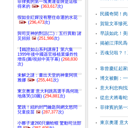
菲律賓的第一塊奧運金牌是這樣
得來的
🖼️▶️
(
363,617
次)
民國奇聞！肉
假如全紅嬋沒有壓住命運的水花
🖼️▶️
(
296,473
次)
賀龍文革慘死
早該如此！美
與司災神的對話(二)：五行異動 諸
災頻頻
🖼️
(
251,986
次)
揭祕江澤民爲
【鐵證如山系列講座】第六集
丟魂兒啦？！
1999年後中國器官移植業爆炸性
增長(圖/視頻中英字幕) (
268,830
次)
靠曾慶紅起家
未解之謎：畫出天堂的神童阿琪
博文被刪：一
雅娜
🖼️▶️
(
255,441
次)
意大利忠狗找
東京奧運 意大利跳高選手爲何跪
地痛哭(10圖) (
294,881
次)
從忠犬將毒蛇
驚跳！紐約封門鑰匙與網文怒問
菲律賓的第一
兒童疫苗
🖼️
(
287,377
次)
東京奧運 意
小夥子逮260只癩蛤蟆 驚動司法部