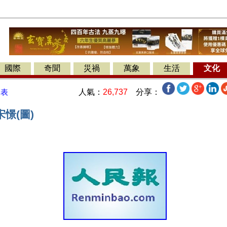
國際
奇聞
災禍
萬象
生活
文化
人氣：
26,737
分享：
發表
憬(圖)