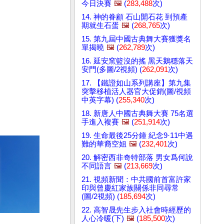
今日決賽
🖼️
(
283,488
次)
14. 神的眷顧 石山開石花 到預產
期就生石蛋
🖼️
(
268,765
次)
15. 第九屆中國古典舞大賽獲獎名
單揭曉
🖼️
(
262,789
次)
16. 延安窯籃沒的搖 黑天鵝穩落天
安門(多圖/2視頻) (
262,091
次)
17. 【鐵證如山系列講座】第九集
突擊移植活人器官大促銷(圖/視頻
中英字幕) (
255,340
次)
18. 新唐人中國古典舞大賽 75名選
手進入複賽
🖼️
(
251,914
次)
19. 生命最後25分鐘 紀念9·11中遇
難的華裔空姐
🖼️
(
232,401
次)
20. 解密西非奇特部落 男女爲何說
不同語言
🖼️
(
213,669
次)
21. 視頻新聞：中共國前首富許家
印與曾慶紅家族關係非同尋常
(圖/2視頻) (
185,694
次)
22. 高智晟先生步入社會時經歷的
人心冷暖(下)
🖼️
(
185,500
次)