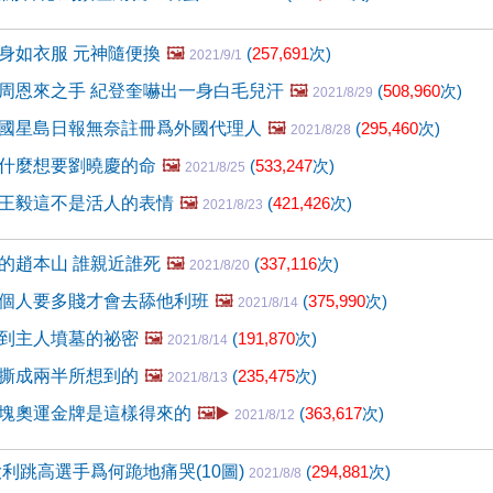
身如衣服 元神隨便換
🖼️
(
257,691
次)
2021/9/1
周恩來之手 紀登奎嚇出一身白毛兒汗
🖼️
(
508,960
次)
2021/8/29
國星島日報無奈註冊爲外國代理人
🖼️
(
295,460
次)
2021/8/28
什麼想要劉曉慶的命
🖼️
(
533,247
次)
2021/8/25
王毅這不是活人的表情
🖼️
(
421,426
次)
2021/8/23
的趙本山 誰親近誰死
🖼️
(
337,116
次)
2021/8/20
個人要多賤才會去舔他利班
🖼️
(
375,990
次)
2021/8/14
到主人墳墓的祕密
🖼️
(
191,870
次)
2021/8/14
撕成兩半所想到的
🖼️
(
235,475
次)
2021/8/13
塊奧運金牌是這樣得來的
🖼️▶️
(
363,617
次)
2021/8/12
大利跳高選手爲何跪地痛哭(10圖)
(
294,881
次)
2021/8/8