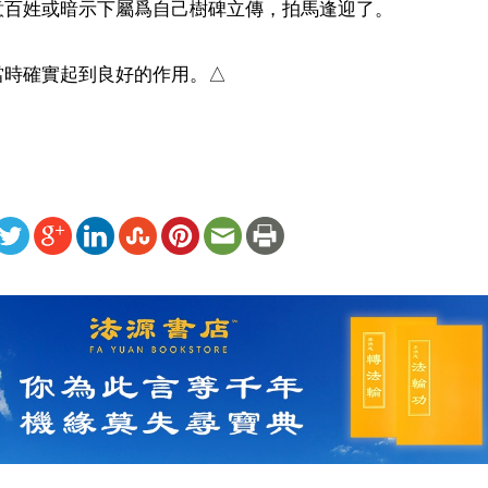
百姓或暗示下屬爲自己樹碑立傳，拍馬逢迎了。

當時確實起到良好的作用。△
ww.renminbao.com/rmb/articles/2021/9/24/73237b.html