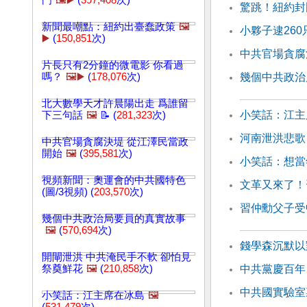
門
🖼️▶️
(
397,408
次)
驚跳！紐約封
新聞最嘲點：紐約出臺蠢政策
🖼️
小夥子逮26
▶️
(
150,851
次)
中共官場貪腐
片長只有2分鐘的微電影 你看過
嗎？
🖼️▶️
(
178,076
次)
幾個中共政治
北大數學天才許晨陽出走 爲誰留
小笑話：江主
下三句話
🖼️
📝 (
281,323
次)
河南泄洪悲歌
中共官場貪腐決堤 從江澤民當政
開始
🖼️
(
395,581
次)
小笑話：想當
視頻新聞：奧運會的中共國特色
文革又來了！
(圖/3視頻) (
203,570
次)
習仲勳父子受
幾個中共政治局要員的真實故事
🖼️
(
570,694
次)
錢學森沉默以
開閘泄洪 中共淹民手不軟 卻怕見
祭奠鮮花
🖼️
(
210,858
次)
中共黨慶百年 
中共國實驗室
小笑話：江主席在冰島
🖼️