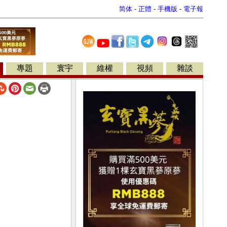
简体
-
正體
-
手機版
-
電子報
專題
寰宇
維權
視頻
雜談