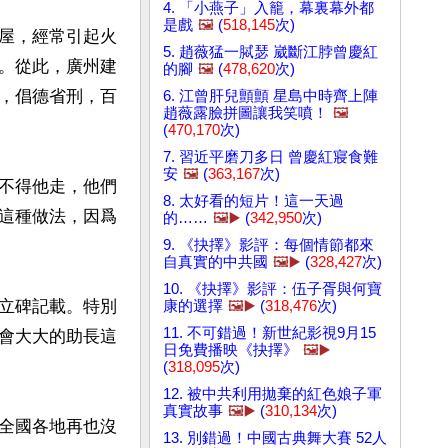
4. 「小燕子」入籠，幕裏幕外都
是戲
🖼️
(
518,145
次)
屋，經常引起火
5. 趙薇猛一脦瑟 崴斷江脖曾慶紅
。從此，廣州建
的腳
🖼️
(
478,620
次)
，倡德省刑，百
6. 江曾肝兒顫顫 星島中時齊上陣
趙薇露臉拼圖讓我笑噴！
🖼️
(
470,170
次)
7. 習近平磨刀多日 曾慶紅寢食難
安
🖼️
(
363,167
次)
不得他走，他們
8. 太好看的短片！這一天過
這種做法，因爲
的……
🖼️▶️
(
342,950
次)
9. 《抉擇》影評：每個情節都來
自真實的中共國
🖼️▶️
(
328,427
次)
10. 《抉擇》影評：伍子胥與何寶
立碑記載。特別
康的選擇
🖼️▶️
(
318,476
次)
11. 不可錯過！新世紀影視9月15
會大大的助長這
日免費播映《抉擇》
🖼️▶️
(
318,095
次)
12. 被中共利用拋棄的紅色娘子軍
真實故事
🖼️▶️
(
310,134
次)
全國各地再也沒
13. 別錯過！中國古典舞大賽 52人