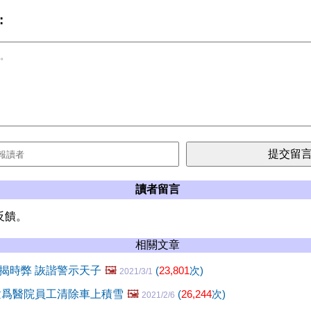
:
讀者留言
反饋。
相關文章
揭時弊 詼諧警示天子
🖼️
(
23,801
次)
2021/3/1
童爲醫院員工清除車上積雪
🖼️
(
26,244
次)
2021/2/6