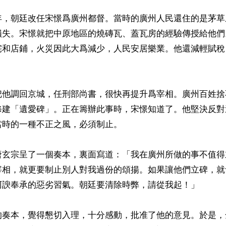
年，朝廷改任宋憬爲廣州都督。當時的廣州人民還住的是茅草
損失。宋憬就把中原地區的燒磚瓦、蓋瓦房的經驗傳授給他們
宅和店鋪，火災因此大爲減少，人民安居樂業。他還減輕賦稅
把他調回京城，任刑部尚書，很快再提升爲宰相。廣州百姓捨
修建「遺愛碑」。正在籌辦此事時，宋憬知道了。他堅決反對
時的一種不正之風，必須制止。

唐玄宗呈了一個奏本，裏面寫道：「我在廣州所做的事不值得
宰相，就更要制止別人對我過份的頌揚。如果讓他們立碑，就
阿諛奉承的惡劣習氣。朝廷要清除時弊，請從我起！」

的奏本，覺得懇切入理，十分感動，批准了他的意見。於是，