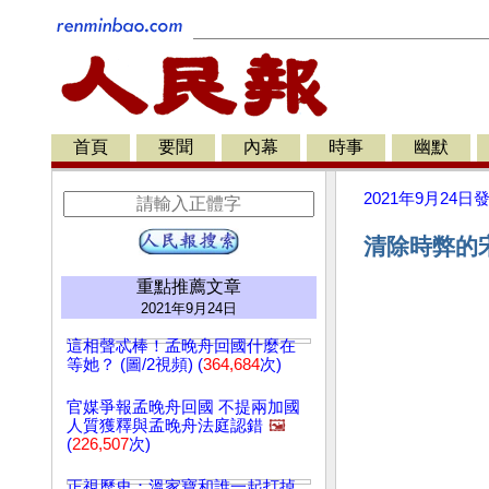
首頁
要聞
內幕
時事
幽默
2021年9月24日
清除時弊的宋
重點推薦文章
2021年9月24日
這相聲忒棒！孟晚舟回國什麼在
等她？ (圖/2視頻) (
364,684
次)
官媒爭報孟晚舟回國 不提兩加國
人質獲釋與孟晚舟法庭認錯
🖼️
(
226,507
次)
正視歷史：溫家寶和誰一起打掉