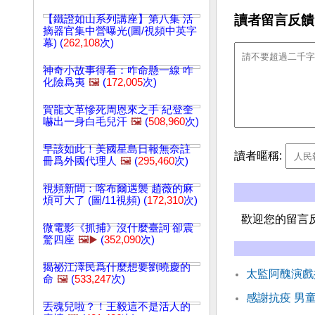
讀者留言反饋
【鐵證如山系列講座】第八集 活
摘器官集中營曝光(圖/視頻中英字
幕) (
262,108
次)
神奇小故事得看：咋命懸一線 咋
化險爲夷
🖼️
(
172,005
次)
賀龍文革慘死周恩來之手 紀登奎
嚇出一身白毛兒汗
🖼️
(
508,960
次)
早該如此！美國星島日報無奈註
讀者暱稱:
冊爲外國代理人
🖼️
(
295,460
次)
視頻新聞：喀布爾遇襲 趙薇的麻
煩可大了 (圖/11視頻) (
172,310
次)
歡迎您的留言
微電影《抓捕》沒什麼臺詞 卻震
驚四座
🖼️▶️
(
352,090
次)
揭祕江澤民爲什麼想要劉曉慶的
太監阿醜演戲
命
🖼️
(
533,247
次)
感謝抗疫 男
丟魂兒啦？！王毅這不是活人的