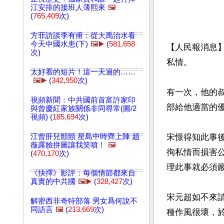
江安排的接班人薄熙來
🖼️
(
765,409
次)
方菲訪談李有甫：從大禹治水看
今天中國水患(下)
🖼️▶️
(
581,658
【人民報消息
次)
私情。

太好看的短片！這一天過的……
🖼️▶️
(
342,950
次)
有一次，他的
視頻新聞：中共國前首富許家印
部給他適當的優
與曾慶紅家族關係非同尋常(圖/2
視頻) (
185,694
次)
江曾肝兒顫顫 星島中時齊上陣 趙
宋憬得知此事
薇露臉拼圖讓我笑噴！
🖼️
徇私情而損害
(
470,170
次)
理此事就必須
《抉擇》影評：每個情節都來自
真實的中共國
🖼️▶️
(
328,427
次)
宋元超如不來
解密西非奇特部落 男女爲何說不
同語言
🖼️
(
213,669
次)
種作風很壞，於