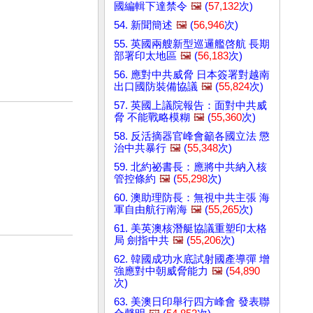
國編輯下達禁令
🖼️
(
57,132
次)
54. 新聞簡述
🖼️
(
56,946
次)
55. 英國兩艘新型巡邏艦啓航 長期
部署印太地區
🖼️
(
56,183
次)
56. 應對中共威脅 日本簽署對越南
出口國防裝備協議
🖼️
(
55,824
次)
57. 英國上議院報告：面對中共威
脅 不能戰略模糊
🖼️
(
55,360
次)
58. 反活摘器官峰會籲各國立法 懲
治中共暴行
🖼️
(
55,348
次)
59. 北約祕書長：應將中共納入核
管控條約
🖼️
(
55,298
次)
60. 澳助理防長：無視中共主張 海
軍自由航行南海
🖼️
(
55,265
次)
61. 美英澳核潛艇協議重塑印太格
局 劍指中共
🖼️
(
55,206
次)
62. 韓國成功水底試射國產導彈 增
強應對中朝威脅能力
🖼️
(
54,890
次)
63. 美澳日印舉行四方峰會 發表聯