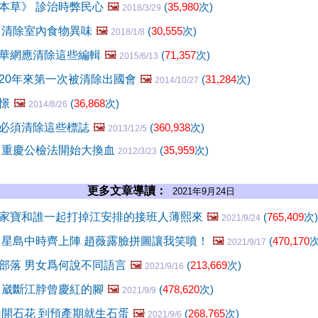
本草》 診治時弊民心
🖼️
(
35,980
次)
2018/3/29
 清除室內食物異味
🖼️
(
30,555
次)
2018/1/8
華網應清除這些編輯
🖼️
(
71,357
次)
2015/6/13
20年來第一次被清除出國會
🖼️
(
31,284
次)
2014/10/27
憬
🖼️
(
36,868
次)
2014/8/26
必須清除這些標誌
🖼️
(
360,938
次)
2013/12/5
 重慶公檢法開始大換血
(
35,959
次)
2012/3/23
更多文章導讀：
2021年9月24日
家寶和誰一起打掉江安排的接班人薄熙來
🖼️
(
765,409
次)
2021/9/24
 星島中時齊上陣 趙薇露臉拼圖讓我笑噴！
🖼️
(
470,170
次
2021/9/17
部落 男女爲何說不同語言
🖼️
(
213,669
次)
2021/9/16
 崴斷江脖曾慶紅的腳
🖼️
(
478,620
次)
2021/9/9
山開石花 到預產期就生石蛋
🖼️
(
268,765
次)
2021/9/6