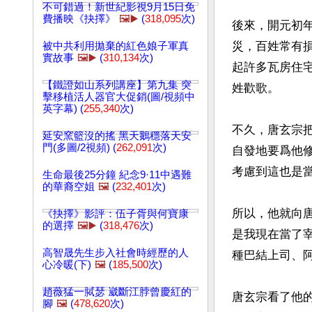
不可錯過！新世紀影視9月15日免
費播映《抉擇》
🖼️▶️
(
318,095
次)
後來，開元初
災，百姓常有
被中共利用拋棄的紅色娘子軍真
實故事
🖼️▶️
(
310,134
次)
起許多瓦房住
【鐵證如山系列講座】第九集 突
姓歡歌。

擊移植活人器官大促銷(圖/視頻中
英字幕) (
255,340
次)
不久，唐玄宗
延安窯籃沒的搖 黑天鵝穩落天安
門(多圖/2視頻) (
262,091
次)
自發地要爲他
考慮到這也是當
生命最後25分鐘 紀念9·11中遇難
的華裔空姐
🖼️
(
232,401
次)
所以，他就向
《抉擇》影評：伍子胥與何寶康
的選擇
🖼️▶️
(
318,476
次)
是我現在當了
高智晟先生步入社會時經歷的人
種巴結上司、
心冷暖(下)
🖼️
(
185,500
次)
趙薇猛一脦瑟 崴斷江脖曾慶紅的
唐玄宗看了他
腳
🖼️
(
478,620
次)