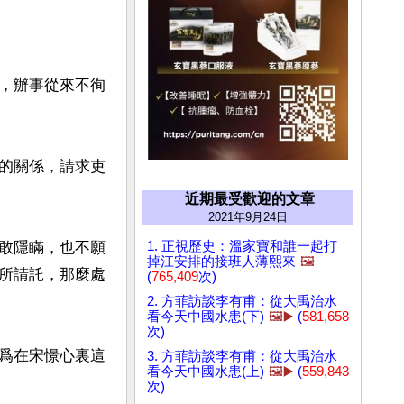
，辦事從來不徇
的關係，請求吏
近期最受歡迎的文章
2021年9月24日
1. 正視歷史：溫家寶和誰一起打
敢隱瞞，也不願
掉江安排的接班人薄熙來
🖼️
所請託，那麼處
(
765,409
次)
2. 方菲訪談李有甫：從大禹治水
看今天中國水患(下)
🖼️▶️
(
581,658
次)
爲在宋憬心裏這
3. 方菲訪談李有甫：從大禹治水
看今天中國水患(上)
🖼️▶️
(
559,843
次)