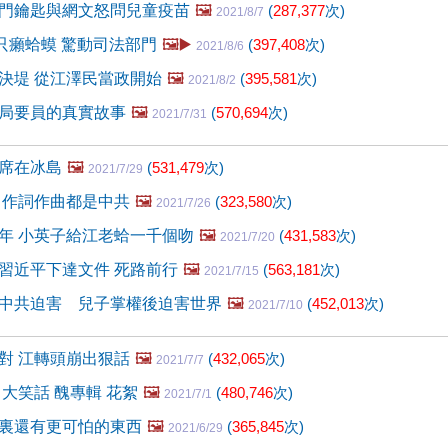
門鑰匙與網文怒問兒童疫苗
🖼️
(
287,377
次)
2021/8/7
0只癩蛤蟆 驚動司法部門
🖼️▶️
(
397,408
次)
2021/8/6
決堤 從江澤民當政開始
🖼️
(
395,581
次)
2021/8/2
局要員的真實故事
🖼️
(
570,694
次)
2021/7/31
席在冰島
🖼️
(
531,479
次)
2021/7/29
 作詞作曲都是中共
🖼️
(
323,580
次)
2021/7/26
年 小英子給江老蛤一千個吻
🖼️
(
431,583
次)
2021/7/20
習近平下達文件 死路前行
🖼️
(
563,181
次)
2021/7/15
中共迫害 兒子掌權後迫害世界
🖼️
(
452,013
次)
2021/7/10
對 江轉頭崩出狠話
🖼️
(
432,065
次)
2021/7/7
大笑話 醜專輯 花絮
🖼️
(
480,746
次)
2021/7/1
裏還有更可怕的東西
🖼️
(
365,845
次)
2021/6/29