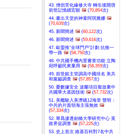
43. 僧侶苦化緣修大寺 轉生後開啓
前世記憶續宏願
🖼️
(
70,854
次)
44. 畫出天堂的神童阿琪雅娜
🖼️
(
70,639
次)
45. 新聞簡述
🖼️
(
60,122
次)
46. 新聞簡述
🖼️
(
59,616
次)
47. 歐盟推"全球門戶"計劃 抗衡一
帶一路
🖼️
(
58,750
次)
48. 中共國手機內置審查功能 立陶
宛呼籲民衆棄用
🖼️
(
58,359
次)
49. 前世銀主管調高中國排名 美共
和黨籲調查
🖼️
(
57,857
次)
50. 憂數據安全 波蘭項目擬放棄中
共國華大基因技術
🖼️
(
57,732
次)
51. 美艦駛入美濟礁12海里 聲明：
中共的片面領海主張無效
🖼️
(
57,334
次)
52. 華爲滲透劍橋大學研究中心 英
政界促調查
🖼️
(
57,225
次)
53. 史上首次 維基百科對7名中共