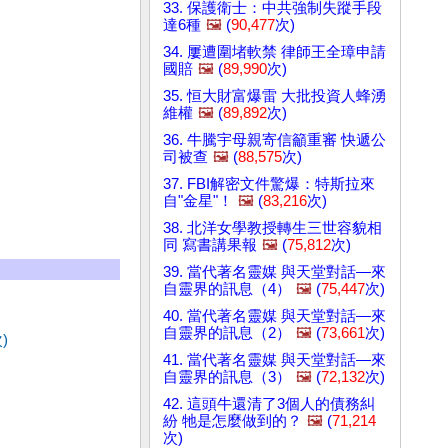
33. 保護衛士：中共強制失蹤手段
達6種
🖼️
(
90,477
次)
34. 屢遭圍堵軟禁 律師王全璋申請
國賠
🖼️
(
89,990
次)
35. 恒大財富爆雷 大批投資人蜂湧
維權
🖼️
(
89,892
次)
36. 牛騰宇母親寄信籲重審 快遞公
司被查
🖼️
(
88,575
次)
37. FBI解密文件驚爆：特斯拉來
自"金星"！
🖼️
(
83,216
次)
38. 北洋女學教授轉生三世容貌相
同 寫書講果報
🖼️
(
75,812
次)
39. 當代著名靈媒 與天堂對話—來
自靈界的訊息（4）
🖼️
(
75,447
次)
40. 當代著名靈媒 與天堂對話—來
自靈界的訊息（2）
🖼️
(
73,661
次)
)
41. 當代著名靈媒 與天堂對話—來
自靈界的訊息（3）
🖼️
(
72,132
次)
42. 這頭牛還清了3個人的債務糾
紛 牠是怎麼做到的？
🖼️
(
71,214
次)