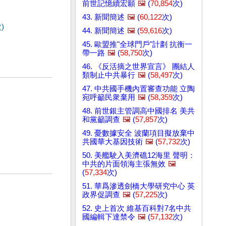
前世記憶續宏願
🖼️
(
70,854
次)
43. 新聞簡述
🖼️
(
60,122
次)
)
44. 新聞簡述
🖼️
(
59,616
次)
45. 歐盟推"全球門戶"計劃 抗衡一
帶一路
🖼️
(
58,750
次)
46. 《反活摘之世界宣言》 團結人
類制止中共暴行
🖼️
(
58,497
次)
47. 中共國手機內置審查功能 立陶
宛呼籲民衆棄用
🖼️
(
58,359
次)
48. 前世銀主管調高中國排名 美共
和黨籲調查
🖼️
(
57,857
次)
49. 憂數據安全 波蘭項目擬放棄中
共國華大基因技術
🖼️
(
57,732
次)
50. 美艦駛入美濟礁12海里 聲明：
中共的片面領海主張無效
🖼️
(
57,334
次)
51. 華爲滲透劍橋大學研究中心 英
政界促調查
🖼️
(
57,225
次)
52. 史上首次 維基百科對7名中共
國編輯下達禁令
🖼️
(
57,132
次)