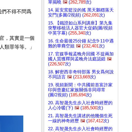
單揭曉
🖼️
(
262,789
次)
14. 延安窯籃沒的搖 黑天鵝穩落天
我們不得不問爲
安門(多圖/2視頻) (
262,091
次)
15. 【鐵證如山系列講座】第九集
突擊移植活人器官大促銷(圖/視頻
中英字幕) (
255,340
次)
官，其實是一個
16. 生命最後25分鐘 紀念9·11中遇
難的華裔空姐
🖼️
(
232,401
次)
人類罪等等。」
17. 官媒爭報孟晚舟回國 不提兩加
國人質獲釋與孟晚舟法庭認錯
🖼️
(
226,507
次)
18. 解密西非奇特部落 男女爲何說
不同語言
🖼️
(
213,669
次)
19. 視頻新聞：中共國前首富許家
印與曾慶紅家族關係非同尋常
(圖/2視頻) (
185,694
次)
20. 高智晟先生步入社會時經歷的
人心冷暖(下)
🖼️
(
185,500
次)
21. 高智晟先生講述的他幾個生死
一線的神奇經歷
🖼️
(
167,412
次)
22. 高智晟先生步入社會時經歷的