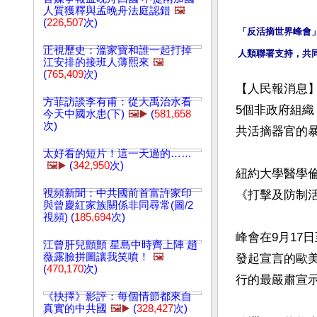
人質獲釋與孟晚舟法庭認錯
🖼️
(
226,507
次)
「反活摘世界峰會
正視歷史：溫家寶和誰一起打掉
江安排的接班人薄熙來
🖼️
(
765,409
次)
【人民報消息】
方菲訪談李有甫：從大禹治水看
5個非政府組
今天中國水患(下)
🖼️▶️
(
581,658
次)
共活摘器官的暴
太好看的短片！這一天過的……
🖼️▶️
(
342,950
次)
紐約大學醫學
視頻新聞：中共國前首富許家印
《打擊及防制活
與曾慶紅家族關係非同尋常(圖/2
視頻) (
185,694
次)
峰會在9月17
江曾肝兒顫顫 星島中時齊上陣 趙
薇露臉拼圖讓我笑噴！
🖼️
發起宣言的歐
(
470,170
次)
行的最嚴肅宣示
《抉擇》影評：每個情節都來自
真實的中共國
🖼️▶️
(
328,427
次)