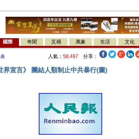
國際
奇聞
災禍
萬象
生活
文化
人氣：
58,497
分享：
發表
世界宣言》 團結人類制止中共暴行(圖)