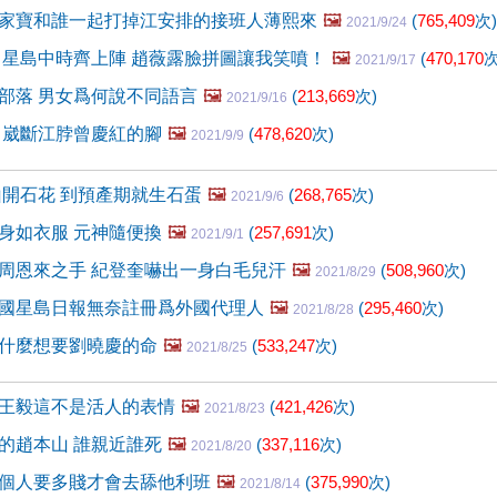
家寶和誰一起打掉江安排的接班人薄熙來
🖼️
(
765,409
次)
2021/9/24
 星島中時齊上陣 趙薇露臉拼圖讓我笑噴！
🖼️
(
470,170
次
2021/9/17
部落 男女爲何說不同語言
🖼️
(
213,669
次)
2021/9/16
 崴斷江脖曾慶紅的腳
🖼️
(
478,620
次)
2021/9/9
山開石花 到預產期就生石蛋
🖼️
(
268,765
次)
2021/9/6
身如衣服 元神隨便換
🖼️
(
257,691
次)
2021/9/1
周恩來之手 紀登奎嚇出一身白毛兒汗
🖼️
(
508,960
次)
2021/8/29
國星島日報無奈註冊爲外國代理人
🖼️
(
295,460
次)
2021/8/28
什麼想要劉曉慶的命
🖼️
(
533,247
次)
2021/8/25
王毅這不是活人的表情
🖼️
(
421,426
次)
2021/8/23
的趙本山 誰親近誰死
🖼️
(
337,116
次)
2021/8/20
個人要多賤才會去舔他利班
🖼️
(
375,990
次)
2021/8/14