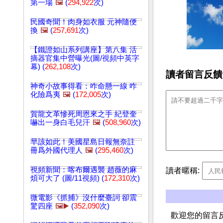
第一場
🖼️
(
294,922
次)
民國奇聞！肉身如衣服 元神隨便
換
🖼️
(
257,691
次)
【鐵證如山系列講座】第八集 活
摘器官集中營曝光(圖/視頻中英字
幕) (
262,108
次)
讀者留言反饋
神奇小故事得看：咋命懸一線 咋
化險爲夷
🖼️
(
172,005
次)
賀龍文革慘死周恩來之手 紀登奎
嚇出一身白毛兒汗
🖼️
(
508,960
次)
早該如此！美國星島日報無奈註
冊爲外國代理人
🖼️
(
295,460
次)
視頻新聞：喀布爾遇襲 趙薇的麻
讀者暱稱:
煩可大了 (圖/11視頻) (
172,310
次)
微電影《抓捕》沒什麼臺詞 卻震
驚四座
🖼️▶️
(
352,090
次)
歡迎您的留言