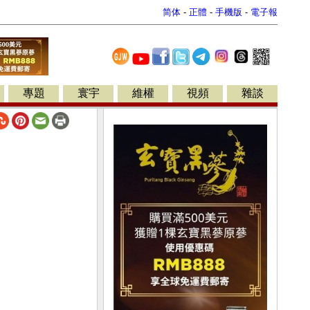
简体
-
正體
-
手機版
-
電子報
專題
寰宇
維權
視頻
雜談