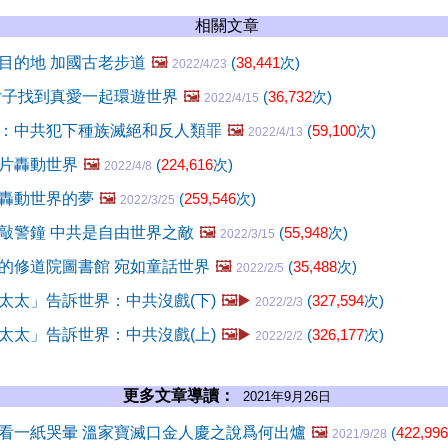
相關文章
目的地 加國古老步道
🖼️
(
38,441
次)
2022/4/23
女子找到真愛一起環遊世界
🖼️
(
36,732
次)
2022/4/15
：中共犯下種族滅絕和反人類罪
🖼️
(
59,100
次)
2022/4/13
片轟動世界
🖼️
(
224,616
次)
2022/4/8
轟動世界的夢
🖼️
(
259,546
次)
2022/3/25
敲警鐘 中共是自由世界之敵
🖼️
(
55,948
次)
2022/3/15
的修道院圖書館 宛如童話世界
🖼️
(
35,488
次)
2022/2/5
太太」告訴世界：中共沒戲(下)
🖼️▶️
(
327,594
次)
2022/2/3
太太」告訴世界：中共沒戲(上)
🖼️▶️
(
326,177
次)
2022/2/2
更多文章導讀：
2021年9月26日
看一紙哭暈 溫家寶滅口金人慶之說爲何出爐
🖼️
(
422,996
2021/9/28