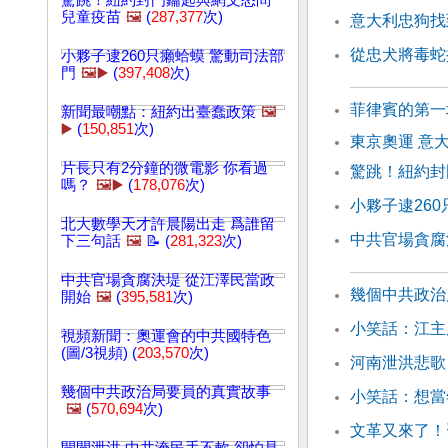
驚跳！紐約封門鑰匙與網文怒問
兒童疫苗
🖼️
(
287,377
次)
意大利忠狗找
從忠犬將毒蛇
小夥子逮260只癩蛤蟆 驚動司法部
門
🖼️▶️
(
397,408
次)
菲律賓的第一
新聞最嘲點：紐約出臺蠢政策
🖼️
▶️
(
150,851
次)
東京奧運 意
片長只有2分鐘的微電影 你看過
驚跳！紐約封
嗎？
🖼️▶️
(
178,076
次)
小夥子逮26
北大數學天才許晨陽出走 爲誰留
中共官場貪腐
下三句話
🖼️
📝 (
281,323
次)
中共官場貪腐決堤 從江澤民當政
幾個中共政治
開始
🖼️
(
395,581
次)
小笑話：江主
視頻新聞：奧運會的中共國特色
(圖/3視頻) (
203,570
次)
河南泄洪悲歌
幾個中共政治局要員的真實故事
小笑話：想當
🖼️
(
570,694
次)
文革又來了！