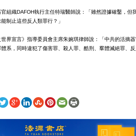
官組織DAFOH執行主任特瑞醫師說：「雖然證據確鑿，但
能制止這些反人類罪行？」

之世界宣言》指導委員會主席朱婉琪律師說：「中共的活摘器
罪體系，同時違犯了傷害罪、殺人罪、酷刑、羣體滅絕罪、反
ww.renminbao.com/rmb/articles/2021/9/26/73244b.html