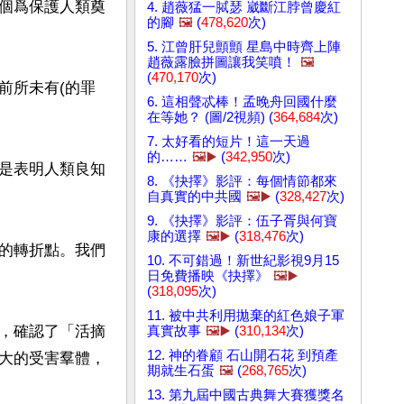
這個爲保護人類奠
4. 趙薇猛一脦瑟 崴斷江脖曾慶紅
的腳
🖼️
(
478,620
次)
5. 江曾肝兒顫顫 星島中時齊上陣
趙薇露臉拼圖讓我笑噴！
🖼️
(
470,170
次)
前所未有(的罪
6. 這相聲忒棒！孟晚舟回國什麼
在等她？ (圖/2視頻) (
364,684
次)
7. 太好看的短片！這一天過
的……
🖼️▶️
(
342,950
次)
是表明人類良知
8. 《抉擇》影評：每個情節都來
自真實的中共國
🖼️▶️
(
328,427
次)
9. 《抉擇》影評：伍子胥與何寶
康的選擇
🖼️▶️
(
318,476
次)
的轉折點。我們
10. 不可錯過！新世紀影視9月15
日免費播映《抉擇》
🖼️▶️
(
318,095
次)
11. 被中共利用拋棄的紅色娘子軍
，確認了「活摘
真實故事
🖼️▶️
(
310,134
次)
12. 神的眷顧 石山開石花 到預產
大的受害羣體，
期就生石蛋
🖼️
(
268,765
次)
13. 第九屆中國古典舞大賽獲獎名