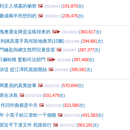
到主人墳墓的祕密
🖼️
(
191,870
次)
2021/8/14
撕成兩半所想到的
🖼️
(
235,475
次)
2021/8/13
塊奧運金牌是這樣得來的
🖼️▶️
(
363,617
次)
2021/8/12
大利跳高選手爲何跪地痛哭(10圖)
(
294,881
次)
2021/8/8
門鑰匙與網文怒問兒童疫苗
🖼️
(
287,377
次)
2021/8/7
0只癩蛤蟆 驚動司法部門
🖼️▶️
(
397,408
次)
2021/8/6
決堤 從江澤民當政開始
🖼️
(
395,581
次)
2021/8/2
局要員的真實故事
🖼️
(
570,694
次)
2021/7/31
席在冰島
🖼️
(
531,479
次)
2021/7/29
 作詞作曲都是中共
🖼️
(
323,580
次)
2021/7/26
年 小英子給江老蛤一千個吻
🖼️
(
431,583
次)
2021/7/20
習近平下達文件 死路前行
🖼️
(
563,181
次)
2021/7/15