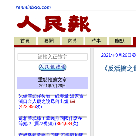
首頁
要聞
內幕
時事
幽默
2021年9月26日
《反活摘之
重點推薦文章
2021年9月26日
朱鎔基卸任後看一紙哭暈 溫家寶
滅口金人慶之說爲何出爐
🖼️
(
422,996
次)
這相聲忒棒！孟晚舟回國什麼在
等她？ (圖/2視頻) (
364,684
次)
官媒爭報孟晚舟回國 不提兩加國