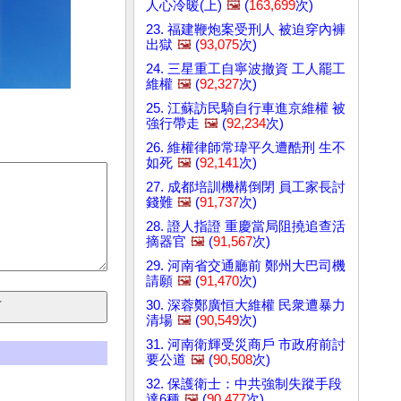
人心冷暖(上)
🖼️
(
163,699
次)
23. 福建鞭炮案受刑人 被迫穿內褲
出獄
🖼️
(
93,075
次)
24. 三星重工自寧波撤資 工人罷工
維權
🖼️
(
92,327
次)
25. 江蘇訪民騎自行車進京維權 被
強行帶走
🖼️
(
92,234
次)
26. 維權律師常瑋平久遭酷刑 生不
如死
🖼️
(
92,141
次)
27. 成都培訓機構倒閉 員工家長討
錢難
🖼️
(
91,737
次)
28. 證人指證 重慶當局阻撓追查活
摘器官
🖼️
(
91,567
次)
29. 河南省交通廳前 鄭州大巴司機
請願
🖼️
(
91,470
次)
30. 深蓉鄭廣恒大維權 民衆遭暴力
清場
🖼️
(
90,549
次)
31. 河南衛輝受災商戶 市政府前討
要公道
🖼️
(
90,508
次)
32. 保護衛士：中共強制失蹤手段
達6種
🖼️
(
90,477
次)