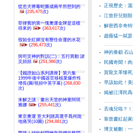
正視歷史：溫
從忠犬將毒蛇撕成兩半所想到的
🖼️
(
235,475
次)
江曾肝兒顫顫
菲律賓的第一塊奧運金牌是這樣
解密西非奇特
得來的
🖼️▶️
(
363,617
次)
趙薇猛一脦瑟
假如全紅嬋沒有壓住命運的水花
🖼️▶️
(
296,473
次)
神的眷顧 石
與司災神的對話(二)：五行異動 諸
災頻頻
🖼️
(
251,986
次)
民國奇聞！肉
賀龍文革慘死
【鐵證如山系列講座】第六集
1999年後中國器官移植業爆炸性
早該如此！美
增長(圖/視頻中英字幕) (
268,830
次)
揭祕江澤民爲
未解之謎：畫出天堂的神童阿琪
雅娜
🖼️▶️
(
255,441
次)
丟魂兒啦？！
東京奧運 意大利跳高選手爲何跪
靠曾慶紅起家
地痛哭(10圖) (
294,881
次)
博文被刪：一