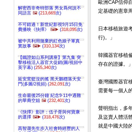
歐洲CAP信
解密西非奇特部落 男女爲何說不
定基礎的憲章周
同語言
🖼️
(
213,669
次)
不可錯過！新世紀影視9月15日免
日本移植旅遊
費播映《抉擇》
🖼️▶️
(
318,095
次)
行)。」

被中共利用拋棄的紅色娘子軍真
實故事
🖼️▶️
(
310,134
次)
韓國器官移植
【鐵證如山系列講座】第九集 突
擊移植活人器官大促銷(圖/視頻中
存在的證據。」
英字幕) (
255,340
次)
延安窯籃沒的搖 黑天鵝穩落天安
臺灣國際器官
門(多圖/2視頻) (
262,091
次)
需要每一個人的
生命最後25分鐘 紀念9·11中遇難
的華裔空姐
🖼️
(
232,401
次)
聲明指出，多
《抉擇》影評：伍子胥與何寶康
及盜賣人體活
的選擇
🖼️▶️
(
318,476
次)
就是中國大陸的
高智晟先生步入社會時經歷的人