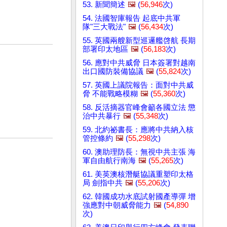
53. 新聞簡述
🖼️
(
56,946
次)
54. 法國智庫報告 起底中共軍
隊"三大戰法"
🖼️
(
56,434
次)
55. 英國兩艘新型巡邏艦啓航 長期
部署印太地區
🖼️
(
56,183
次)
56. 應對中共威脅 日本簽署對越南
出口國防裝備協議
🖼️
(
55,824
次)
57. 英國上議院報告：面對中共威
脅 不能戰略模糊
🖼️
(
55,360
次)
58. 反活摘器官峰會籲各國立法 懲
治中共暴行
🖼️
(
55,348
次)
59. 北約祕書長：應將中共納入核
管控條約
🖼️
(
55,298
次)
60. 澳助理防長：無視中共主張 海
軍自由航行南海
🖼️
(
55,265
次)
61. 美英澳核潛艇協議重塑印太格
局 劍指中共
🖼️
(
55,206
次)
62. 韓國成功水底試射國產導彈 增
強應對中朝威脅能力
🖼️
(
54,890
次)