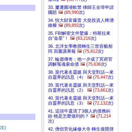
33. 屢遭圍堵軟禁 律師王全璋申請
國賠
🖼️
(
89,990
次)
34. 恒大財富爆雷 大批投資人蜂湧
維權
🖼️
(
89,892
次)
35. FBI解密文件驚爆：特斯拉來
自"金星"！
🖼️
(
83,216
次)
36. 北洋女學教授轉生三世容貌相
同 寫書講果報
🖼️
(
75,812
次)
37. 輪迴傳奇：他一夕成了冥府官
調解冤魂索命債
🖼️
(
75,636
次)
38. 當代著名靈媒 與天堂對話—來
自靈界的訊息（4）
🖼️
(
75,447
次)
39. 當代著名靈媒 與天堂對話—來
自靈界的訊息（2）
🖼️
(
73,661
次)
40. 當代著名靈媒 與天堂對話—來
自靈界的訊息（3）
🖼️
(
72,132
次)
41. 這頭牛還清了3個人的債務糾
紛 牠是怎麼做到的？
🖼️
(
71,214
次)
次)
42. 僧侶苦化緣修大寺 轉生後開啓