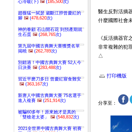
心冷暖(下)
🖼️
(
185,500
次)
醫生反對活摘器
趙薇猛一脦瑟 崴斷江脖曾慶紅的
腳
🖼️
(
478,620
次)
什麼國際社會未
神的眷顧 石山開石花 到預產期就
生石蛋
🖼️
(
268,765
次)
《反活摘器官
第九屆中國古典舞大賽獲獎名單
非常複雜的犯
揭曉
🖼️
(
262,789
次)
△
別錯過！中國古典舞大賽 52人今
日決賽
🖼️
(
283,488
次)
文章網址: http://w
打印機版
習近平磨刀多日 曾慶紅寢食難安
🖼️
(
363,167
次)
新唐人中國古典舞大賽 75名選手
進入複賽
🖼️
(
251,914
次)
分享至：
被騙60多年！原來她才是真的
「雙槍老太婆」
🖼️
(
548,832
次)
2021全世界中國古典舞大賽 初賽