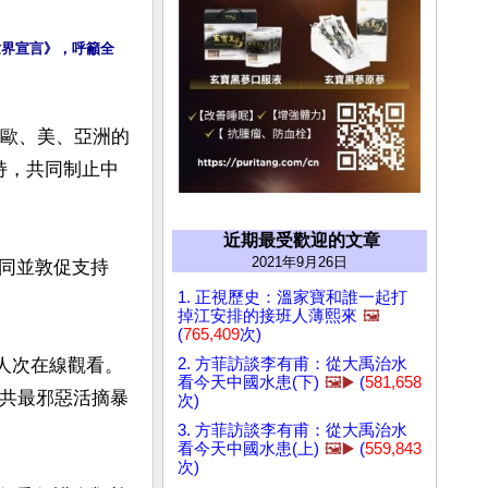
世界宣言》，呼籲全
，歐、美、亞洲的
持，共同制止中
近期最受歡迎的文章
2021年9月26日
同並敦促支持
1. 正視歷史：溫家寶和誰一起打
掉江安排的接班人薄熙來
🖼️
(
765,409
次)
2. 方菲訪談李有甫：從大禹治水
萬人次在線觀看。
看今天中國水患(下)
🖼️▶️
(
581,658
中共最邪惡活摘暴
次)
3. 方菲訪談李有甫：從大禹治水
看今天中國水患(上)
🖼️▶️
(
559,843
次)