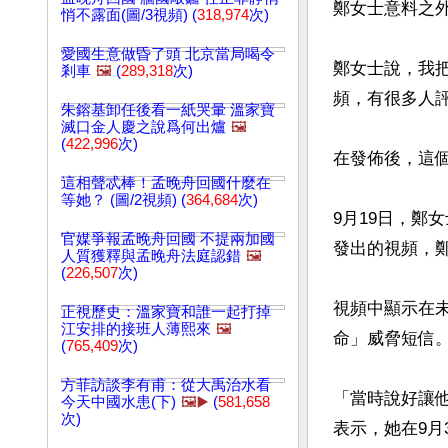
鄭女士意料之外
悄不露面(圖/3視頻) (
318,974
次)
愛國生意做昏了頭 北京當局喝令
鄭女士說，我把
剎車
🖼️
(
289,318
次)
頻，有很多人評
朱鎔基卸任後看一紙哭暈 溫家寶
滅口金人慶之說爲何出爐
🖼️
(
422,996
次)
在發佈後，這
這相聲忒棒！孟晚舟回國什麼在
等她？ (圖/2視頻) (
364,684
次)
9月19日，鄭
官媒爭報孟晚舟回國 不提兩加國
發出的視頻，
人質獲釋與孟晚舟法庭認錯
🖼️
(
226,507
次)
視頻中顯示在未
正視歷史：溫家寶和誰一起打掉
江安排的接班人薄熙來
🖼️
命」威脅短信。
(
765,409
次)
方菲訪談李有甫：從大禹治水看
「當時說好讓
今天中國水患(下)
🖼️▶️
(
581,658
次)
表示，她在9月