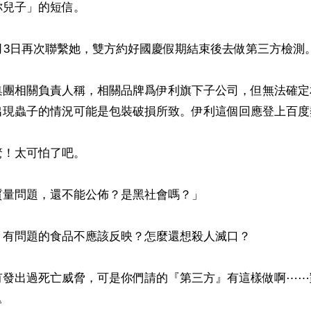
兒子」的短信。

月3日再次聯繫她，雙方約好國慶假期結束後去做第三方檢測。
集團相關負責人稱，相關品牌爲伊利旗下子公司，但無法確定
出現蟲子的情況可能是包裝破損所致。伊利這個回應登上百度熱
！太可怕了吧。

量問題，還不能公佈？是黑社會嗎？」

有問題的食品不應該反映？怎麼還想殺人滅口？

有發出過死亡威脅，可是你們請的『第三方』有這樣做啊⋯⋯
△