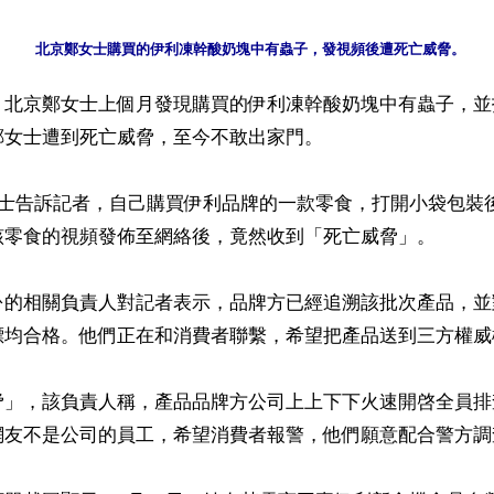
】北京鄭女士上個月發現購買的伊利凍幹酸奶塊中有蟲子，並
女士遭到死亡威脅，至今不敢出家門。

女士告訴記者，自己購買伊利品牌的一款零食，打開小袋包裝
該零食的視頻發佈至網絡後，竟然收到「死亡威脅」。

份的相關負責人對記者表示，品牌方已經追溯該批次產品，並
標均合格。他們正在和消費者聯繫，希望把產品送到三方權威
脅」，該負責人稱，產品品牌方公司上上下下火速開啓全員排
網友不是公司的員工，希望消費者報警，他們願意配合警方調查