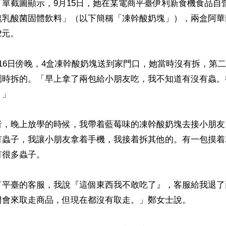
單截圖顯示，9月15日，她在某電商平臺伊利新食機食品自
塊乳酸菌固體飲料」（以下簡稱「凍幹酸奶塊」），兩盒阿華
2元。

16日傍晚，4盒凍幹酸奶塊送到家門口，她當時沒有拆，第二
園時拆的。「早上拿了兩包給小朋友吃，我不知道有沒有蟲。
」

者，晚上放學的時候，我帶着藍莓味的凍幹酸奶塊去接小朋友
有蟲子，我讓小朋友拿着手機，我接着拆其他的。有一包摸着
很多蟲子。

了平臺的客服，我說『這個東西我不敢吃了』，客服給我退了
們會來取走商品，但現在都沒有取走。」鄭女士說。
