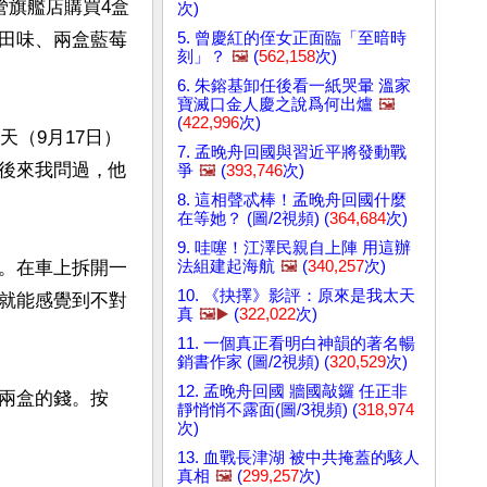
營旗艦店購買4盒
次)
5. 曾慶紅的侄女正面臨「至暗時
田味、兩盒藍莓
刻」？
🖼️
(
562,158
次)
6. 朱鎔基卸任後看一紙哭暈 溫家
寶滅口金人慶之說爲何出爐
🖼️
(
422,996
次)
天（9月17日）
7. 孟晚舟回國與習近平將發動戰
後來我問過，他
爭
🖼️
(
393,746
次)
8. 這相聲忒棒！孟晚舟回國什麼
在等她？ (圖/2視頻) (
364,684
次)
9. 哇噻！江澤民親自上陣 用這辦
法組建起海航
🖼️
(
340,257
次)
。在車上拆開一
10. 《抉擇》影評：原來是我太天
就能感覺到不對
真
🖼️▶️
(
322,022
次)
11. 一個真正看明白神韻的著名暢
銷書作家 (圖/2視頻) (
320,529
次)
12. 孟晚舟回國 牆國敲鑼 任正非
兩盒的錢。按
靜悄悄不露面(圖/3視頻) (
318,974
次)
13. 血戰長津湖 被中共掩蓋的駭人
真相
🖼️
(
299,257
次)