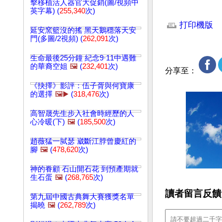
擊移植活人器官大促銷(圖/視頻中
英字幕) (
255,340
次)
文章網址: http://w
打印機版
延安窯籃沒的搖 黑天鵝穩落天安
門(多圖/2視頻) (
262,091
次)
生命最後25分鐘 紀念9·11中遇難
的華裔空姐
🖼️
(
232,401
次)
分享至：
《抉擇》影評：伍子胥與何寶康
的選擇
🖼️▶️
(
318,476
次)
高智晟先生步入社會時經歷的人
心冷暖(下)
🖼️
(
185,500
次)
趙薇猛一脦瑟 崴斷江脖曾慶紅的
腳
🖼️
(
478,620
次)
神的眷顧 石山開石花 到預產期就
生石蛋
🖼️
(
268,765
次)
讀者留言反饋
第九屆中國古典舞大賽獲獎名單
揭曉
🖼️
(
262,789
次)