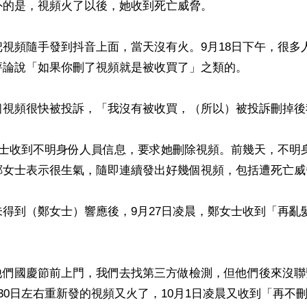
的是，視頻火了以後，她收到死亡威脅。

視頻隨手發到抖音上面，當天沒有火。9月18日下午，很多
論說「如果你刪了視頻就是被收買了」之類的。

個視頻很快被投訴，「我沒有被收買，（所以）被投訴刪掉後
女士收到不明身份人員信息，要求她刪除視頻。前幾天，不明
鄭女士表示很生氣，隨即連續發出好幾個視頻，包括遭死亡威
得到（鄭女士）響應後，9月27日凌晨，鄭女士收到「再亂


他們國慶節前上門，我們去找第三方做檢測，但他們後來沒聯
30日左右重新發的視頻又火了，10月1日凌晨又收到「再不