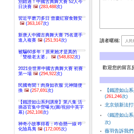
別錯過！中國古典舞大賽 52人今
日決賽
🖼️
(
283,488
次)
習近平磨刀多日 曾慶紅寢食難安
🖼️
(
363,167
次)
新唐人中國古典舞大賽 75名選手
進入複賽
🖼️
(
251,914
次)
讀者暱稱:
被騙60多年！原來她才是真的
「雙槍老太婆」
🖼️
(
548,832
次)
歡迎您的留言
2021全世界中國古典舞大賽 初賽
第一場
🖼️
(
294,922
次)
民國奇聞！肉身如衣服 元神隨便
【鐵證如山系
換
🖼️
(
257,691
次)
(
261,246
次)
【鐵證如山系列講座】第八集 活
北京頒新法打
摘器官集中營曝光(圖/視頻中英字
幕) (
262,108
次)
《鐵證如山系
次)
神奇小故事得看：咋命懸一線 咋
化險爲夷
🖼️
(
172,005
次)
薇羽告訴我們