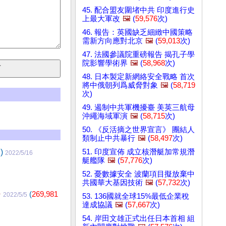
45. 配合盟友圍堵中共 印度進行史
上最大軍改
🖼️
(
59,576
次)
46. 報告：英國缺乏細緻中國策略
需新方向應對北京
🖼️
(
59,013
次)
47. 法國參議院重磅報告 揭孔子學
院影響學術界
🖼️
(
58,968
次)
48. 日本製定新網絡安全戰略 首次
將中俄朝列爲威脅對象
🖼️
(
58,719
次)
49. 遏制中共軍機擾臺 美英三航母
沖繩海域軍演
🖼️
(
58,715
次)
50. 《反活摘之世界宣言》 團結人
類制止中共暴行
🖼️
(
58,497
次)
51. 印度宣佈 成立核潛艇加常規潛
)
2022/5/16
艇艦隊
🖼️
(
57,776
次)
52. 憂數據安全 波蘭項目擬放棄中
共國華大基因技術
🖼️
(
57,732
次)
️
(
269,981
2022/5/5
53. 136國就全球15%最低企業稅
達成協議
🖼️
(
57,667
次)
54. 岸田文雄正式出任日本首相 組