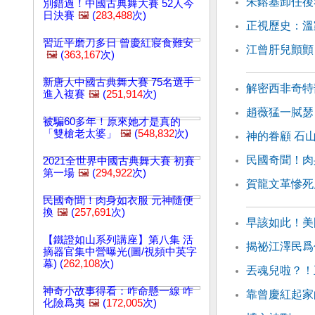
朱鎔基卸任後
別錯過！中國古典舞大賽 52人今
日決賽
🖼️
(
283,488
次)
正視歷史：溫
習近平磨刀多日 曾慶紅寢食難安
江曾肝兒顫顫
🖼️
(
363,167
次)
新唐人中國古典舞大賽 75名選手
解密西非奇特
進入複賽
🖼️
(
251,914
次)
趙薇猛一脦瑟
被騙60多年！原來她才是真的
「雙槍老太婆」
🖼️
(
548,832
次)
神的眷顧 石
民國奇聞！肉
2021全世界中國古典舞大賽 初賽
第一場
🖼️
(
294,922
次)
賀龍文革慘死
民國奇聞！肉身如衣服 元神隨便
換
🖼️
(
257,691
次)
早該如此！美
【鐵證如山系列講座】第八集 活
揭祕江澤民爲
摘器官集中營曝光(圖/視頻中英字
幕) (
262,108
次)
丟魂兒啦？！
神奇小故事得看：咋命懸一線 咋
靠曾慶紅起家
化險爲夷
🖼️
(
172,005
次)