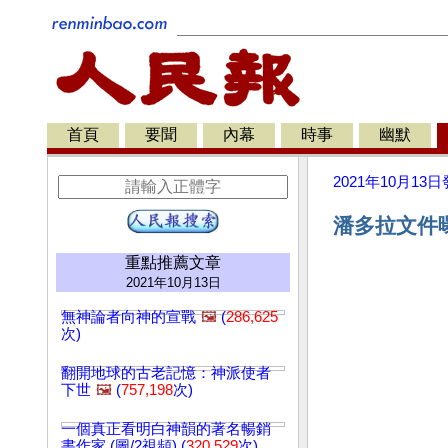
首頁
要聞
內幕
時事
幽默
2021年10月13日
潘多拉文件曝
重點推薦文章
2021年10月13日
無神論者向神的宣戰
🖼️
(
286,625
次)
翻開地球的古老記憶：神派使者
下世
🖼️
(
757,198
次)
一個真正看明白神韻的著名暢銷
書作家 (圖/2視頻) (
320,529
次)