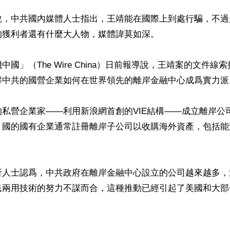
導說，中共國內媒體人士指出，王靖能在國際上到處行騙，不
獲利者還有什麼大人物，媒體諱莫如深。

國」（The Wire China）日前報導說，王靖案的文件線
解中共的國營企業如何在世界領先的離岸金融中心成爲實力派。
私營企業家——利用新浪網首創的VIE結構——成立離岸公
）國的國有企業通常註冊離岸子公司以收購海外資產，包括能


析人士認爲，中共政府在離岸金融中心設立的公司越來越多，
民兩用技術的努力不謀而合，這種推動已經引起了美國和大部
ww.renminbao.com/rmb/articles/2021/10/13/73328b.html