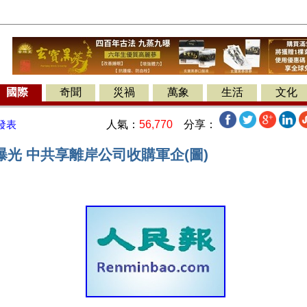
國際
奇聞
災禍
萬象
生活
文化
人氣：
56,770
分享：
發表
光 中共享離岸公司收購軍企(圖)