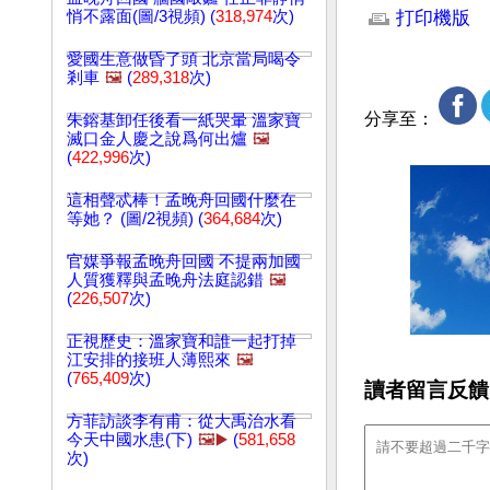
悄不露面(圖/3視頻) (
318,974
次)
打印機版
愛國生意做昏了頭 北京當局喝令
剎車
🖼️
(
289,318
次)
分享至：
朱鎔基卸任後看一紙哭暈 溫家寶
滅口金人慶之說爲何出爐
🖼️
(
422,996
次)
這相聲忒棒！孟晚舟回國什麼在
等她？ (圖/2視頻) (
364,684
次)
官媒爭報孟晚舟回國 不提兩加國
人質獲釋與孟晚舟法庭認錯
🖼️
(
226,507
次)
正視歷史：溫家寶和誰一起打掉
江安排的接班人薄熙來
🖼️
(
765,409
次)
讀者留言反饋
方菲訪談李有甫：從大禹治水看
今天中國水患(下)
🖼️▶️
(
581,658
次)