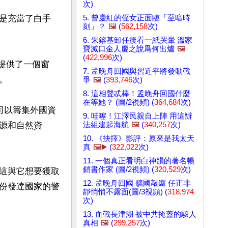
次)
5. 曾慶紅的侄女正面臨「至暗時
過是充當了白手
刻」？
🖼️
(
562,158
次)
6. 朱鎔基卸任後看一紙哭暈 溫家
寶滅口金人慶之說爲何出爐
🖼️
(
422,996
次)
索提供了一個窗
7. 孟晚舟回國與習近平將發動戰


爭
🖼️
(
393,746
次)
8. 這相聲忒棒！孟晚舟回國什麼
在等她？ (圖/2視頻) (
364,684
次)
司以籌集外國資
9. 哇噻！江澤民親自上陣 用這辦
法組建起海航
🖼️
(
340,257
次)
源和自然資
10. 《抉擇》影評：原來是我太天
真
🖼️▶️
(
322,022
次)
11. 一個真正看明白神韻的著名暢
銷書作家 (圖/2視頻) (
320,529
次)
這與它想要獲取
12. 孟晚舟回國 牆國敲鑼 任正非
份發達國家的警
靜悄悄不露面(圖/3視頻) (
318,974
次)
13. 血戰長津湖 被中共掩蓋的駭人
真相
🖼️
(
299,257
次)