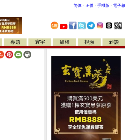
简体
-
正體
-
手機版
-
電子報
專題
寰宇
維權
視頻
雜談