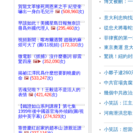
博文被刪：一
賀龍文革慘死周恩來之手 紀登奎
嚇出一身白毛兒汗
🖼️
(
508,960
次)
意大利忠狗找
早該如此！美國星島日報無奈註
從忠犬將毒蛇
冊爲外國代理人
🖼️
(
295,460
次)
菲律賓的第一
視頻新聞：喀布爾遇襲 趙薇的麻
煩可大了 (圖/11視頻) (
172,310
次)
東京奧運 意
驚跳！紐約封
微電影《抓捕》沒什麼臺詞 卻震
驚四座
🖼️▶️
(
352,090
次)
小夥子逮26
揭祕江澤民爲什麼想要劉曉慶的
命
🖼️
(
533,247
次)
中共官場貪腐
丟魂兒啦？！王毅這不是活人的
幾個中共政治
表情
🖼️
(
421,426
次)
小笑話：江主
【鐵證如山系列講座】第七集
1999年後中國器官海外傾銷(圖/視
河南泄洪悲歌
頻中英字幕) (
274,929
次)
靠曾慶紅起家的趙本山 誰親近誰
小笑話：想當