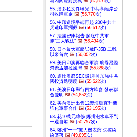
新內閣應對挑戰
🖼️
(
57,576
次)
55. 潘多拉文件曝光 中共享離岸公
司收購軍企
🖼️
(
56,770
次)
56. 中印邊境爭端再起 200中共士
兵遭印軍攔截
🖼️
(
56,512
次)
57. 法國智庫報告 起底中共軍
隊"三大戰法"
🖼️
(
56,434
次)
58. 日本最大軍艦試飛F-35B 二戰
以來首次
🖼️
(
56,052
次)
59. 美日印澳再聯合軍演 航母潛艦
齊聚孟加拉國灣
🖼️
(
55,888
次)
60. 盧比奧籲SEC設規則 加強中共
國投資透明度
🖼️
(
55,522
次)
61. 美澳日印舉行四方峰會 發表聯
合聲明
🖼️
(
54,852
次)
62. 美向澳洲出售12架海鷹直升機
強化軍事合作
🖼️
(
53,195
次)
63. 花10萬元維修 鄭州泡水車不到
一週自燃
🖼️
(
50,797
次)
64. 鄭州"十一"無人機表演 失控紛
紛墜落
🖼️
(
49,895
次)