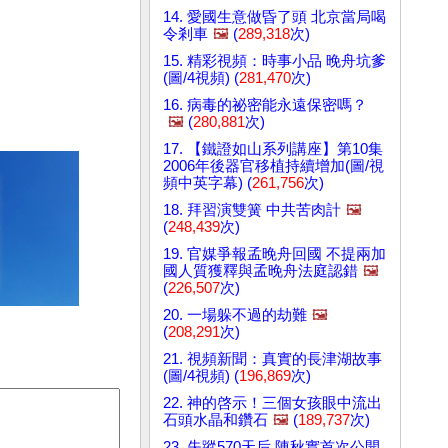
14. 愛國生意做昏了頭 北京當局喝
令剎車
🖼️
(
289,318
次)
15. 精彩視頻：時事小品 晚舟坑爹
(圖/4視頻) (
281,470
次)
16. 病毒的祕密能永遠保密嗎？
🖼️
(
280,881
次)
17. 【鐵證如山系列講座】第10集
2006年後器官移植持續增加(圖/視
頻中英字幕) (
261,756
次)
18. 拜習演雙簧 中共苦肉計
🖼️
(
248,439
次)
19. 官媒爭報孟晚舟回國 不提兩加
國人質獲釋與孟晚舟法庭認錯
🖼️
(
226,507
次)
20. 一場躲不過的劫難
🖼️
(
208,291
次)
21. 視頻新聞：真實的長津湖故事
(圖/4視頻) (
196,869
次)
22. 神的啓示！三個女孩眼中流出
石頭水晶和鑽石
🖼️
(
189,737
次)
23. 失蹤570天后 陳秋實首次公開