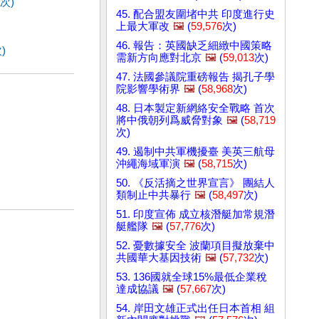
次)
45. 配合盟友圍堵中共 印度進行史
上最大軍改
🖼️
(
59,576
次)
46. 報告：英國缺乏細緻中國策略
)
需新方向應對北京
🖼️
(
59,013
次)
47. 法國參議院重磅報告 揭孔子學
院影響學術界
🖼️
(
58,968
次)
48. 日本製定新網絡安全戰略 首次
將中俄朝列爲威脅對象
🖼️
(
58,719
次)
49. 遏制中共軍機擾臺 美英三航母
沖繩海域軍演
🖼️
(
58,715
次)
50. 《反活摘之世界宣言》 團結人
類制止中共暴行
🖼️
(
58,497
次)
51. 印度宣佈 成立核潛艇加常規潛
艇艦隊
🖼️
(
57,776
次)
52. 憂數據安全 波蘭項目擬放棄中
共國華大基因技術
🖼️
(
57,732
次)
53. 136國就全球15%最低企業稅
達成協議
🖼️
(
57,667
次)
54. 岸田文雄正式出任日本首相 組