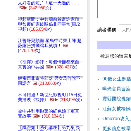
太好看的短片！這一天過的……
🖼️▶️
(
342,950
次)
視頻新聞：中共國前首富許家印
與曾慶紅家族關係非同尋常(圖/2
視頻) (
185,694
次)
讀者暱稱:
江曾肝兒顫顫 星島中時齊上陣 趙
薇露臉拼圖讓我笑噴！
🖼️
(
470,170
次)
歡迎您的留言
《抉擇》影評：每個情節都來自
真實的中共國
🖼️▶️
(
328,427
次)
解密西非奇特部落 男女爲何說不
90後女生翻
同語言
🖼️
(
213,669
次)
曝光官員言論
不可錯過！新世紀影視9月15日免
豐縣醫院視頻
費播映《抉擇》
🖼️▶️
(
318,095
次)
江蘇女被栓鐵
被中共利用拋棄的紅色娘子軍真
實故事
🖼️▶️
(
310,134
次)
Omicron
【鐵證如山系列講座】第九集 突
更多信息被曝