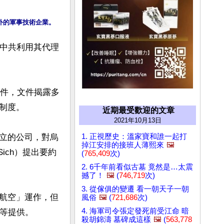
索，中共利用其代理
露文件，文件揭露多
度。

近期最受歡迎的文章
2021年10月13日
1. 正視歷史：溫家寶和誰一起打
立的公司，對烏
掉江安排的接班人薄熙來
🖼️
ich）提出要約
(
765,409
次)
2. 6千年前看似古墓 竟然是…太震
撼了！
🖼️
(
746,719
次)
3. 從傢俱的變遷 看一朝天子一朝
航空」運作，但
風俗
🖼️
(
721,686
次)
4. 海軍司令張定發死前受江命 暗
等提供。

殺胡錦濤 墓碑成這樣
🖼️
(
563,778