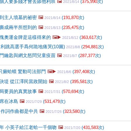
個人要多賤才會去舔他利班
🖼️
(
375,990
次)
2021/8/14
到主人墳墓的祕密
🖼️
(
191,870
次)
2021/8/14
撕成兩半所想到的
🖼️
(
235,475
次)
2021/8/13
塊奧運金牌是這樣得來的
🖼️▶️
(
363,617
次)
2021/8/12
大利跳高選手爲何跪地痛哭(10圖)
(
294,881
次)
2021/8/8
門鑰匙與網文怒問兒童疫苗
🖼️
(
287,377
次)
2021/8/7
0只癩蛤蟆 驚動司法部門
🖼️▶️
(
397,408
次)
2021/8/6
決堤 從江澤民當政開始
🖼️
(
395,581
次)
2021/8/2
局要員的真實故事
🖼️
(
570,694
次)
2021/7/31
席在冰島
🖼️
(
531,479
次)
2021/7/29
 作詞作曲都是中共
🖼️
(
323,580
次)
2021/7/26
年 小英子給江老蛤一千個吻
🖼️
(
431,583
次)
2021/7/20