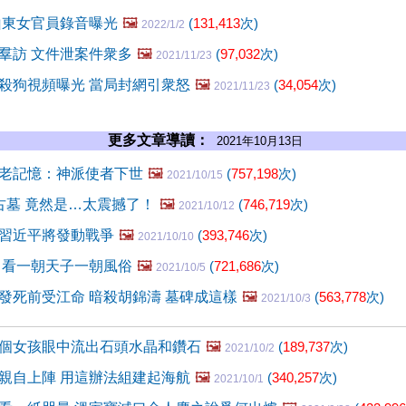
山東女官員錄音曝光
🖼️
(
131,413
次)
2022/1/2
羣訪 文件泄案件衆多
🖼️
(
97,032
次)
2021/11/23
殺狗視頻曝光 當局封網引衆怒
🖼️
(
34,054
次)
2021/11/23
更多文章導讀：
2021年10月13日
老記憶：神派使者下世
🖼️
(
757,198
次)
2021/10/15
古墓 竟然是…太震撼了！
🖼️
(
746,719
次)
2021/10/12
習近平將發動戰爭
🖼️
(
393,746
次)
2021/10/10
 看一朝天子一朝風俗
🖼️
(
721,686
次)
2021/10/5
發死前受江命 暗殺胡錦濤 墓碑成這樣
🖼️
(
563,778
次)
2021/10/3
個女孩眼中流出石頭水晶和鑽石
🖼️
(
189,737
次)
2021/10/2
親自上陣 用這辦法組建起海航
🖼️
(
340,257
次)
2021/10/1