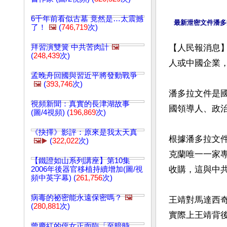
6千年前看似古墓 竟然是…太震撼
了！
🖼️
(
746,719
次)
拜習演雙簧 中共苦肉計
🖼️
【人民報消息】
(
248,439
次)
人或中國企業，
孟晚舟回國與習近平將發動戰爭
🖼️
(
393,746
次)
潘多拉文件是國
視頻新聞：真實的長津湖故事
國領導人、政
(圖/4視頻) (
196,869
次)
《抉擇》影評：原來是我太天真
根據潘多拉文
🖼️▶️
(
322,022
次)
克蘭唯一一家專
【鐵證如山系列講座】第10集
收購，這與中
2006年後器官移植持續增加(圖/視
頻中英字幕) (
261,756
次)
病毒的祕密能永遠保密嗎？
🖼️
王靖對馬達西
(
280,881
次)
實際上王靖背後
曾慶紅的侄女正面臨「至暗時