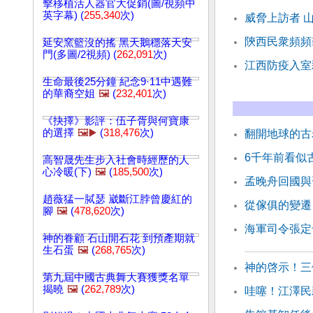
擊移植活人器官大促銷(圖/視頻中
英字幕) (
255,340
次)
威脅上訪者 
陝西民衆頻頻
延安窯籃沒的搖 黑天鵝穩落天安
門(多圖/2視頻) (
262,091
次)
江西防疫入室
生命最後25分鐘 紀念9·11中遇難
的華裔空姐
🖼️
(
232,401
次)
《抉擇》影評：伍子胥與何寶康
的選擇
🖼️▶️
(
318,476
次)
翻開地球的古
6千年前看似
高智晟先生步入社會時經歷的人
心冷暖(下)
🖼️
(
185,500
次)
孟晚舟回國與
趙薇猛一脦瑟 崴斷江脖曾慶紅的
從傢俱的變遷
腳
🖼️
(
478,620
次)
海軍司令張定
神的眷顧 石山開石花 到預產期就
生石蛋
🖼️
(
268,765
次)
神的啓示！三
第九屆中國古典舞大賽獲獎名單
揭曉
🖼️
(
262,789
次)
哇噻！江澤民