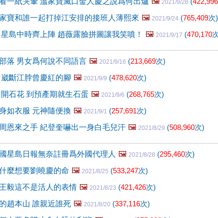
看一紙哭暈 溫家寶滅口金人慶之說爲何出爐
🖼️
(
422,996
2021/9/28
家寶和誰一起打掉江安排的接班人薄熙來
🖼️
(
765,409
次)
2021/9/24
 星島中時齊上陣 趙薇露臉拼圖讓我笑噴！
🖼️
(
470,170
次
2021/9/17
部落 男女爲何說不同語言
🖼️
(
213,669
次)
2021/9/16
 崴斷江脖曾慶紅的腳
🖼️
(
478,620
次)
2021/9/9
山開石花 到預產期就生石蛋
🖼️
(
268,765
次)
2021/9/6
身如衣服 元神隨便換
🖼️
(
257,691
次)
2021/9/1
周恩來之手 紀登奎嚇出一身白毛兒汗
🖼️
(
508,960
次)
2021/8/29
國星島日報無奈註冊爲外國代理人
🖼️
(
295,460
次)
2021/8/28
什麼想要劉曉慶的命
🖼️
(
533,247
次)
2021/8/25
王毅這不是活人的表情
🖼️
(
421,426
次)
2021/8/23
的趙本山 誰親近誰死
🖼️
(
337,116
次)
2021/8/20