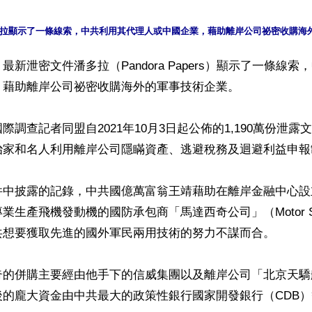
最新泄密文件潘多拉（Pandora Papers）顯示了一條線
藉助離岸公司祕密收購海外的軍事技術企業。

際調查記者同盟自2021年10月3日起公佈的1,190萬份泄
治家和名人利用離岸公司隱瞞資產、逃避稅務及迴避利益申報制
件中披露的記錄，中共國億萬富翁王靖藉助在離岸金融中心設
業生產飛機發動機的國防承包商「馬達西奇公司」（Motor S
共想要獲取先進的國外軍民兩用技術的努力不謀而合。

奇的併購主要經由他手下的信威集團以及離岸公司「北京天驕
的龐大資金由中共最大的政策性銀行國家開發銀行（CDB）