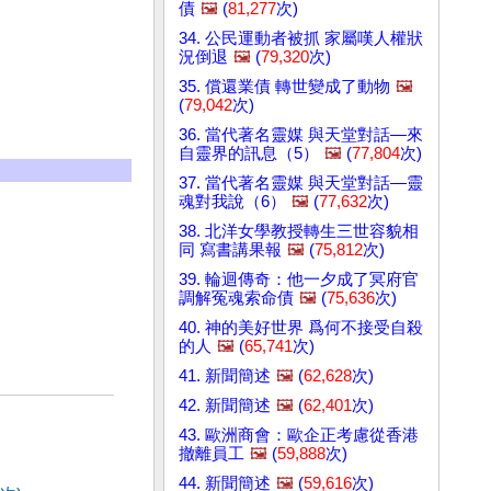
債
🖼️
(
81,277
次)
34. 公民運動者被抓 家屬嘆人權狀
況倒退
🖼️
(
79,320
次)
35. 償還業債 轉世變成了動物
🖼️
(
79,042
次)
36. 當代著名靈媒 與天堂對話—來
自靈界的訊息（5）
🖼️
(
77,804
次)
37. 當代著名靈媒 與天堂對話—靈
魂對我說（6）
🖼️
(
77,632
次)
38. 北洋女學教授轉生三世容貌相
同 寫書講果報
🖼️
(
75,812
次)
39. 輪迴傳奇：他一夕成了冥府官
調解冤魂索命債
🖼️
(
75,636
次)
40. 神的美好世界 爲何不接受自殺
的人
🖼️
(
65,741
次)
41. 新聞簡述
🖼️
(
62,628
次)
42. 新聞簡述
🖼️
(
62,401
次)
43. 歐洲商會：歐企正考慮從香港
撤離員工
🖼️
(
59,888
次)
44. 新聞簡述
🖼️
(
59,616
次)