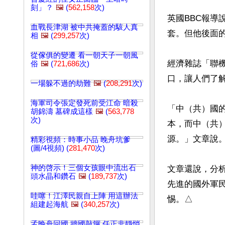
刻」？
🖼️
(
562,158
次)
英國BBC報
血戰長津湖 被中共掩蓋的駭人真
套。但他後面的
相
🖼️
(
299,257
次)
從傢俱的變遷 看一朝天子一朝風
經濟雜誌「聯機中
俗
🖼️
(
721,686
次)
口，讓人們了
一場躲不過的劫難
🖼️
(
208,291
次)
海軍司令張定發死前受江命 暗殺
「中（共）國的
胡錦濤 墓碑成這樣
🖼️
(
563,778
次)
本，而中（共
源。」文章說。
精彩視頻：時事小品 晚舟坑爹
(圖/4視頻) (
281,470
次)
神的啓示！三個女孩眼中流出石
文章還說，分
頭水晶和鑽石
🖼️
(
189,737
次)
先進的國外軍
哇噻！江澤民親自上陣 用這辦法
惕。△
組建起海航
🖼️
(
340,257
次)
文章網址: http://w
孟晚舟回國 牆國敲鑼 任正非靜悄