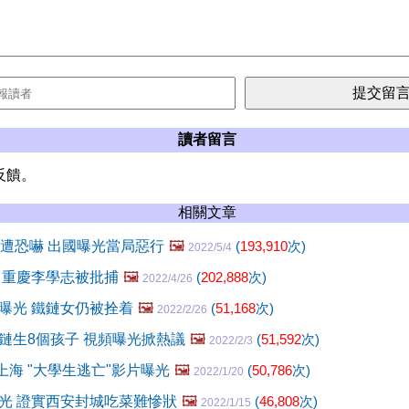
讀者留言
反饋。
相關文章
牆遭恐嚇 出國曝光當局惡行
🖼️
(
193,910
次)
2022/5/4
 重慶李學志被批捕
🖼️
(
202,888
次)
2022/4/26
曝光 鐵鏈女仍被拴着
🖼️
(
51,168
次)
2022/2/26
鏈生8個孩子 視頻曝光掀熱議
🖼️
(
51,592
次)
2022/2/3
攻入上海 "大學生逃亡"影片曝光
🖼️
(
50,786
次)
2022/1/20
光 證實西安封城吃菜難慘狀
🖼️
(
46,808
次)
2022/1/15