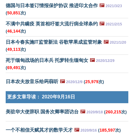
德国与日本签订情报保护协议 推进印太合作
🖼️
2021/3/23
(
50,851
次)
不满中共瞒疫 英首相吁签大流行病全球条约
🖼️
2021/2/15
(
46,144
次)
日本今春实施IT监管新法 谷歌苹果成监管对象
🖼️
2021/1/20
(
49,113
次)
死于缅甸战场的日本兵 托梦转生缅甸女
🖼️
2020/12/29
(
69,491
次)
日本农夫放音乐给蒟蒻听
🖼️
(
25,979
次)
2020/12/9
更多文章导读：
2020年9月16日
美驻华大使辞职 国务次卿率团访台
🖼️
(
260,215
次)
2020/9/18
一个不相信天赋其才的数学天才
🖼️
(
185,597
次)
2020/9/16