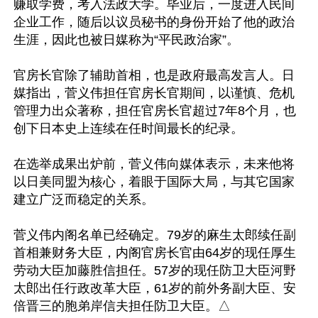
赚取学费，考入法政大学。毕业后，一度进入民间
企业工作，随后以议员秘书的身份开始了他的政治
生涯，因此也被日媒称为“平民政治家”。

官房长官除了辅助首相，也是政府最高发言人。日
媒指出，菅义伟担任官房长官期间，以谨慎、危机
管理力出众著称，担任官房长官超过7年8个月，也
创下日本史上连续在任时间最长的纪录。

在选举成果出炉前，菅义伟向媒体表示，未来他将
以日美同盟为核心，着眼于国际大局，与其它国家
建立广泛而稳定的关系。

菅义伟内阁名单已经确定。79岁的麻生太郎续任副
首相兼财务大臣，内阁官房长官由64岁的现任厚生
劳动大臣加藤胜信担任。57岁的现任防卫大臣河野
太郎出任行政改革大臣，61岁的前外务副大臣、安