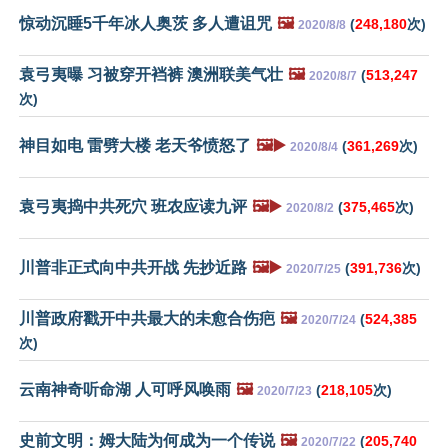
惊动沉睡5千年冰人奥茨 多人遭诅咒
🖼️
(
248,180
次)
2020/8/8
袁弓夷曝 习被穿开裆裤 澳洲联美气壮
🖼️
(
513,247
2020/8/7
次)
神目如电 雷劈大楼 老天爷愤怒了
🖼️▶️
(
361,269
次)
2020/8/4
袁弓夷捣中共死穴 班农应读九评
🖼️▶️
(
375,465
次)
2020/8/2
川普非正式向中共开战 先抄近路
🖼️▶️
(
391,736
次)
2020/7/25
川普政府戳开中共最大的未愈合伤疤
🖼️
(
524,385
2020/7/24
次)
云南神奇听命湖 人可呼风唤雨
🖼️
(
218,105
次)
2020/7/23
史前文明：姆大陆为何成为一个传说
🖼️
(
205,740
2020/7/22