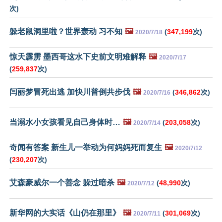
次)
躲老鼠洞里啦？世界轰动 习不知
🖼️
(
347,199
次)
2020/7/18
惊天霹雳 墨西哥这水下史前文明难解释
🖼️
2020/7/17
(
259,837
次)
闫丽梦冒死出逃 加快川普倒共步伐
🖼️
(
346,862
次)
2020/7/16
当溺水小女孩看见自己身体时…
🖼️
(
203,058
次)
2020/7/14
奇闻有答案 新生儿一举动为何妈妈死而复生
🖼️
2020/7/12
(
230,207
次)
艾森豪威尔一个善念 躲过暗杀
🖼️
(
48,990
次)
2020/7/12
新华网的大实话《山仍在那里》
🖼️
(
301,069
次)
2020/7/11