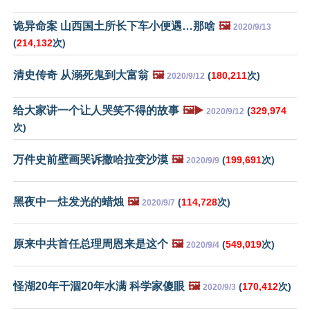
诡异命案 山西国土所长下车小便遇…那啥
🖼️
2020/9/13
(
214,132
次)
清史传奇 从溺死鬼到大富翁
🖼️
(
180,211
次)
2020/9/12
给大家讲一个让人哭笑不得的故事
🖼️▶️
(
329,974
2020/9/12
次)
万件史前壁画哭诉撒哈拉变沙漠
🖼️
(
199,691
次)
2020/9/9
黑夜中一炷发光的蜡烛
🖼️
(
114,728
次)
2020/9/7
原来中共首任总理周恩来是这个
🖼️
(
549,019
次)
2020/9/4
怪湖20年干涸20年水满 科学家傻眼
🖼️
(
170,412
次)
2020/9/3