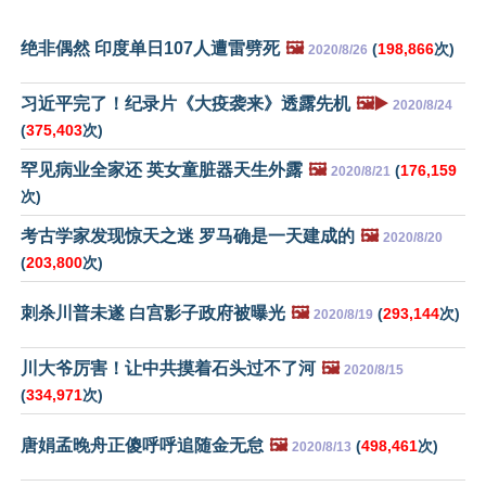
绝非偶然 印度单日107人遭雷劈死
🖼️
(
198,866
次)
2020/8/26
习近平完了！纪录片《大疫袭来》透露先机
🖼️▶️
2020/8/24
(
375,403
次)
罕见病业全家还 英女童脏器天生外露
🖼️
(
176,159
2020/8/21
次)
考古学家发现惊天之迷 罗马确是一天建成的
🖼️
2020/8/20
(
203,800
次)
刺杀川普未遂 白宫影子政府被曝光
🖼️
(
293,144
次)
2020/8/19
川大爷厉害！让中共摸着石头过不了河
🖼️
2020/8/15
(
334,971
次)
唐娟孟晚舟正傻呼呼追随金无怠
🖼️
(
498,461
次)
2020/8/13