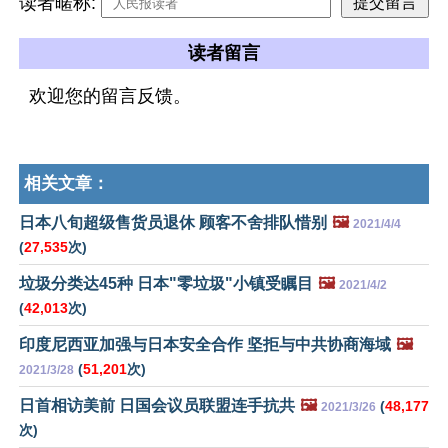
读者暱称:
读者留言
欢迎您的留言反馈。
相关文章：
日本八旬超级售货员退休 顾客不舍排队惜别
🖼️
2021/4/4
(
27,535
次)
垃圾分类达45种 日本"零垃圾"小镇受瞩目
🖼️
2021/4/2
(
42,013
次)
印度尼西亚加强与日本安全合作 坚拒与中共协商海域
🖼️
(
51,201
次)
2021/3/28
日首相访美前 日国会议员联盟连手抗共
🖼️
(
48,177
2021/3/26
次)