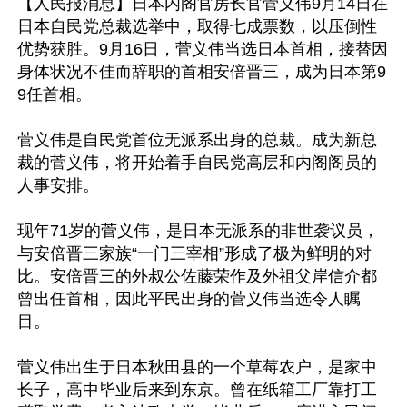
【人民报消息】日本内阁官房长官菅义伟9月14日在
日本自民党总裁选举中，取得七成票数，以压倒性
优势获胜。9月16日，菅义伟当选日本首相，接替因
身体状况不佳而辞职的首相安倍晋三，成为日本第9
9任首相。

菅义伟是自民党首位无派系出身的总裁。成为新总
裁的菅义伟，将开始着手自民党高层和内阁阁员的
人事安排。

现年71岁的菅义伟，是日本无派系的非世袭议员，
与安倍晋三家族“一门三宰相”形成了极为鲜明的对
比。安倍晋三的外叔公佐藤荣作及外祖父岸信介都
曾出任首相，因此平民出身的菅义伟当选令人瞩
目。

菅义伟出生于日本秋田县的一个草莓农户，是家中
长子，高中毕业后来到东京。曾在纸箱工厂靠打工