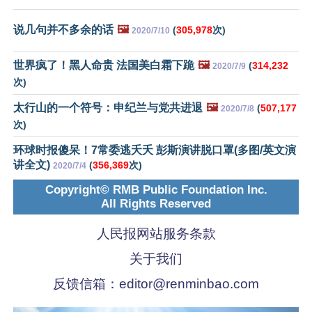
说几句并不多余的话
🖼️
(
305,978
次)
2020/7/10
世界疯了！黑人命贵 法国美白霜下跪
🖼️
(
314,232
2020/7/9
次)
太行山的一个符号：申纪兰与党共进退
🖼️
(
507,177
2020/7/8
次)
环球时报傻呆！7常委逃夭夭 彭斯演讲脱口罩(多图/英文演
讲全文)
(
356,369
次)
2020/7/4
Copyright© RMB Public Foundation Inc.
All Rights Reserved
人民报网站服务条款
关于我们
反馈信箱：
editor@renminbao.com