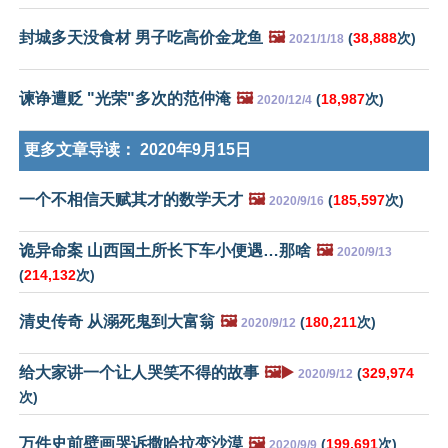
封城多天没食材 男子吃高价金龙鱼
🖼️
(
38,888
次)
2021/1/18
谏诤遭贬 "光荣"多次的范仲淹
🖼️
(
18,987
次)
2020/12/4
更多文章导读：
2020年9月15日
一个不相信天赋其才的数学天才
🖼️
(
185,597
次)
2020/9/16
诡异命案 山西国土所长下车小便遇…那啥
🖼️
2020/9/13
(
214,132
次)
清史传奇 从溺死鬼到大富翁
🖼️
(
180,211
次)
2020/9/12
给大家讲一个让人哭笑不得的故事
🖼️▶️
(
329,974
2020/9/12
次)
万件史前壁画哭诉撒哈拉变沙漠
🖼️
(
199,691
次)
2020/9/9