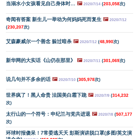
当溺水小女孩看见自己身体时…
🖼️
(
203,058
次)
2020/7/14
奇闻有答案 新生儿一举动为何妈妈死而复生
🖼️
2020/7/12
(
230,207
次)
艾森豪威尔一个善念 躲过暗杀
🖼️
(
48,990
次)
2020/7/12
新华网的大实话《山仍在那里》
🖼️
(
301,069
次)
2020/7/11
说几句并不多余的话
🖼️
(
305,978
次)
2020/7/10
世界疯了！黑人命贵 法国美白霜下跪
🖼️
(
314,232
2020/7/9
次)
太行山的一个符号：申纪兰与党共进退
🖼️
(
507,177
2020/7/8
次)
环球时报傻呆！7常委逃夭夭 彭斯演讲脱口罩(多图/英文演