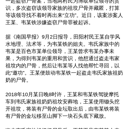
一起盗窃尸骨案，当地两村民为博取单位领导的赏
识，多次盗窃该领导家族的祖坟尸骨并藏匿，打算
等该领导找不着时再出来“立功”。近日，该案涉案人
王某、韦某铁涉嫌盗窃尸骨罪被起诉。

据《南国早报》9月2日报导，田阳村民王某自学风
水地理、法术等，为韦某铁的姐夫。韦氏家族中的
韦某是百色市某单位领导，王某曾求韦某办事未
果，为得到韦某的重用和赏识，他想通过盗走韦家
祖坟内的尸骨，然后让韦某等人找他帮忙寻回，以
此“邀功”。王某便鼓动韦某铁一起盗走韦氏家族祖奶
奶的尸骨。

2018年10月某日晚8时许，王某和韦某铁驾驶摩托
车到韦氏家族祖奶奶祖坟安葬地，王某使用锄头挖
开祖坟，将装有尸骨的金坛取出后，由韦某铁将装
有尸骨的金坛移至山脚下一块石头底下藏放。
