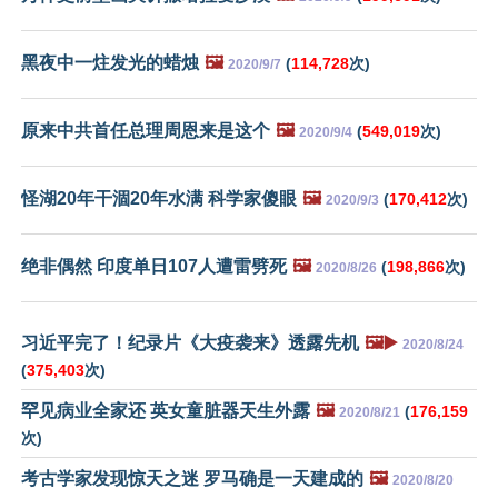
黑夜中一炷发光的蜡烛
🖼️
(
114,728
次)
2020/9/7
原来中共首任总理周恩来是这个
🖼️
(
549,019
次)
2020/9/4
怪湖20年干涸20年水满 科学家傻眼
🖼️
(
170,412
次)
2020/9/3
绝非偶然 印度单日107人遭雷劈死
🖼️
(
198,866
次)
2020/8/26
习近平完了！纪录片《大疫袭来》透露先机
🖼️▶️
2020/8/24
(
375,403
次)
罕见病业全家还 英女童脏器天生外露
🖼️
(
176,159
2020/8/21
次)
考古学家发现惊天之迷 罗马确是一天建成的
🖼️
2020/8/20