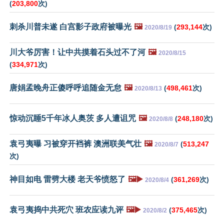
(
203,800
次)
刺杀川普未遂 白宫影子政府被曝光
🖼️
(
293,144
次)
2020/8/19
川大爷厉害！让中共摸着石头过不了河
🖼️
2020/8/15
(
334,971
次)
唐娟孟晚舟正傻呼呼追随金无怠
🖼️
(
498,461
次)
2020/8/13
惊动沉睡5千年冰人奥茨 多人遭诅咒
🖼️
(
248,180
次)
2020/8/8
袁弓夷曝 习被穿开裆裤 澳洲联美气壮
🖼️
(
513,247
2020/8/7
次)
神目如电 雷劈大楼 老天爷愤怒了
🖼️▶️
(
361,269
次)
2020/8/4
袁弓夷捣中共死穴 班农应读九评
🖼️▶️
(
375,465
次)
2020/8/2