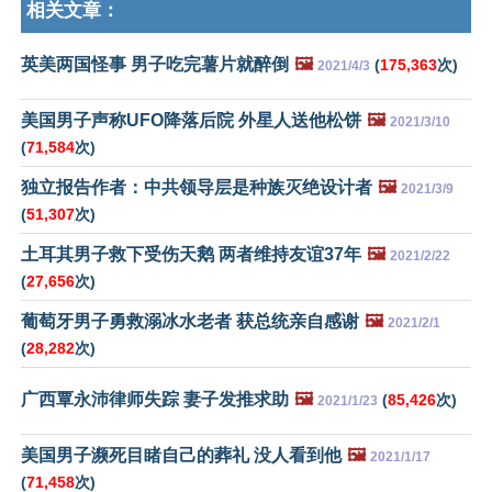
相关文章：
英美两国怪事 男子吃完薯片就醉倒
🖼️
(
175,363
次)
2021/4/3
美国男子声称UFO降落后院 外星人送他松饼
🖼️
2021/3/10
(
71,584
次)
独立报告作者：中共领导层是种族灭绝设计者
🖼️
2021/3/9
(
51,307
次)
土耳其男子救下受伤天鹅 两者维持友谊37年
🖼️
2021/2/22
(
27,656
次)
葡萄牙男子勇救溺冰水老者 获总统亲自感谢
🖼️
2021/2/1
(
28,282
次)
广西覃永沛律师失踪 妻子发推求助
🖼️
(
85,426
次)
2021/1/23
美国男子濒死目睹自己的葬礼 没人看到他
🖼️
2021/1/17
(
71,458
次)