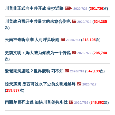
川普非正式向中共开战 先抄近路
🖼️▶️
(
391,736
次)
2020/7/25
川普政府戳开中共最大的未愈合伤疤
🖼️
(
524,385
2020/7/24
次)
云南神奇听命湖 人可呼风唤雨
🖼️
(
218,105
次)
2020/7/23
史前文明：姆大陆为何成为一个传说
🖼️
(
205,740
2020/7/22
次)
躲老鼠洞里啦？世界轰动 习不知
🖼️
(
347,199
次)
2020/7/18
惊天霹雳 墨西哥这水下史前文明难解释
🖼️
2020/7/17
(
259,837
次)
闫丽梦冒死出逃 加快川普倒共步伐
🖼️
(
346,862
次)
2020/7/16