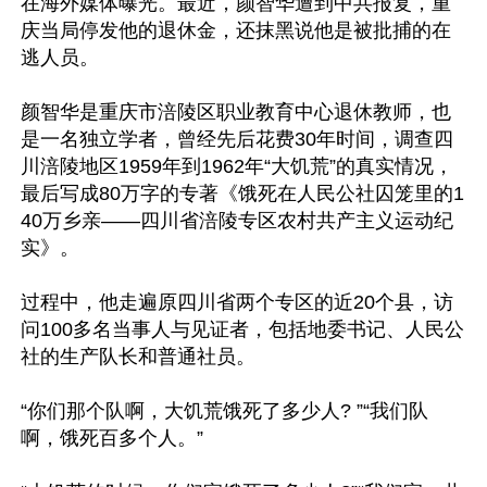
在海外媒体曝光。最近，颜智华遭到中共报复，重
庆当局停发他的退休金，还抹黑说他是被批捕的在
逃人员。

颜智华是重庆市涪陵区职业教育中心退休教师，也
是一名独立学者，曾经先后花费30年时间，调查四
川涪陵地区1959年到1962年“大饥荒”的真实情况，
最后写成80万字的专著《饿死在人民公社囚笼里的1
40万乡亲——四川省涪陵专区农村共产主义运动纪
实》。

过程中，他走遍原四川省两个专区的近20个县，访
问100多名当事人与见证者，包括地委书记、人民公
社的生产队长和普通社员。

“你们那个队啊，大饥荒饿死了多少人? ”“我们队
啊，饿死百多个人。”
