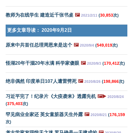
教师为在线学生 建造近千张书桌
🖼️
(
30,853
次)
2021/2/11
更多文章导读：
2020年9月2日
原来中共首任总理周恩来是这个
🖼️
(
549,019
次)
2020/9/4
怪湖20年干涸20年水满 科学家傻眼
🖼️
(
170,412
次)
2020/9/3
绝非偶然 印度单日107人遭雷劈死
🖼️
(
198,866
次)
2020/8/26
习近平完了！纪录片《大疫袭来》透露先机
🖼️▶️
2020/8/24
(
375,403
次)
罕见病业全家还 英女童脏器天生外露
🖼️
(
176,159
2020/8/21
次)
考古学家发现惊天之迷 罗马确是一天建成的
🖼️