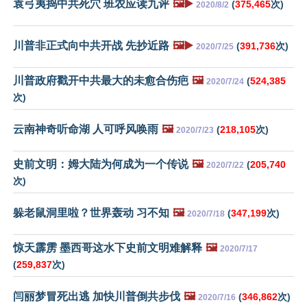
袁弓夷捣中共死穴 班农应读九评
🖼️▶️
(
375,465
次)
2020/8/2
川普非正式向中共开战 先抄近路
🖼️▶️
(
391,736
次)
2020/7/25
川普政府戳开中共最大的未愈合伤疤
🖼️
(
524,385
2020/7/24
次)
云南神奇听命湖 人可呼风唤雨
🖼️
(
218,105
次)
2020/7/23
史前文明：姆大陆为何成为一个传说
🖼️
(
205,740
2020/7/22
次)
躲老鼠洞里啦？世界轰动 习不知
🖼️
(
347,199
次)
2020/7/18
惊天霹雳 墨西哥这水下史前文明难解释
🖼️
2020/7/17
(
259,837
次)
闫丽梦冒死出逃 加快川普倒共步伐
🖼️
(
346,862
次)
2020/7/16