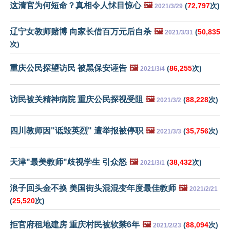
这清官为何短命？真相令人怵目惊心
🖼️
(
72,797
次)
2021/3/29
辽宁女教师赌博 向家长借百万元后自杀
🖼️
(
50,835
2021/3/31
次)
重庆公民探望访民 被黑保安诬告
🖼️
(
86,255
次)
2021/3/4
访民被关精神病院 重庆公民探视受阻
🖼️
(
88,228
次)
2021/3/2
四川教师因"诋毁英烈" 遭举报被停职
🖼️
(
35,756
次)
2021/3/3
天津"最美教师"歧视学生 引众怒
🖼️
(
38,432
次)
2021/3/1
浪子回头金不换 美国街头混混变年度最佳教师
🖼️
2021/2/21
(
25,520
次)
拒官府租地建房 重庆村民被软禁6年
🖼️
(
88,094
次)
2021/2/23