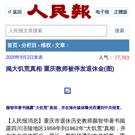
↺ 返回 
电子报
正體版
首页
分栏目
维权
文章
›
›
›
：
2020年9月2日
发表
人气：
77,763
揭大饥荒真相 重庆教师被停发退休金(图)
【人民报消息】重庆市退休历史教师颜智华著书揭
露四川涪陵地区1959年到1962年“大饥荒”真相，并