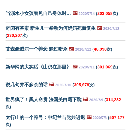
当溺水小女孩看见自己身体时…
🖼️
(
203,058
次)
2020/7/14
奇闻有答案 新生儿一举动为何妈妈死而复生
🖼️
2020/7/12
(
230,207
次)
艾森豪威尔一个善念 躲过暗杀
🖼️
(
48,990
次)
2020/7/12
新华网的大实话《山仍在那里》
🖼️
(
301,069
次)
2020/7/11
说几句并不多余的话
🖼️
(
305,978
次)
2020/7/10
世界疯了！黑人命贵 法国美白霜下跪
🖼️
(
314,232
2020/7/9
次)
太行山的一个符号：申纪兰与党共进退
🖼️
(
507,177
2020/7/8
次)