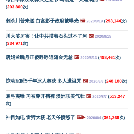
2020/8/20
(
203,800
次)
刺杀川普未遂 白宫影子政府被曝光
🖼️
(
293,144
次)
2020/8/19
川大爷厉害！让中共摸着石头过不了河
🖼️
2020/8/15
(
334,971
次)
唐娟孟晚舟正傻呼呼追随金无怠
🖼️
(
498,461
次)
2020/8/13
惊动沉睡5千年冰人奥茨 多人遭诅咒
🖼️
(
248,180
次)
2020/8/8
袁弓夷曝 习被穿开裆裤 澳洲联美气壮
🖼️
(
513,247
2020/8/7
次)
神目如电 雷劈大楼 老天爷愤怒了
🖼️▶️
(
361,269
次)
2020/8/4