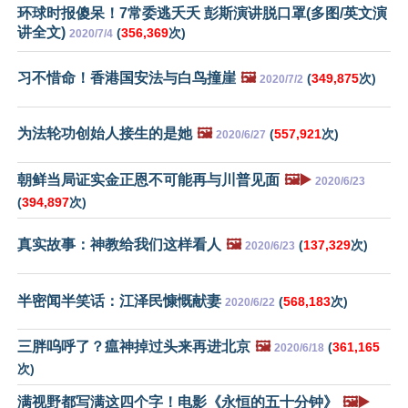
环球时报傻呆！7常委逃夭夭 彭斯演讲脱口罩(多图/英文演
讲全文)
(
356,369
次)
2020/7/4
习不惜命！香港国安法与白鸟撞崖
🖼️
(
349,875
次)
2020/7/2
为法轮功创始人接生的是她
🖼️
(
557,921
次)
2020/6/27
朝鲜当局证实金正恩不可能再与川普见面
🖼️▶️
2020/6/23
(
394,897
次)
真实故事：神教给我们这样看人
🖼️
(
137,329
次)
2020/6/23
半密闻半笑话：江泽民慷慨献妻
(
568,183
次)
2020/6/22
三胖呜呼了？瘟神掉过头来再进北京
🖼️
(
361,165
2020/6/18
次)
满视野都写满这四个字！电影《永恒的五十分钟》
🖼️▶️