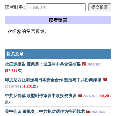
读者暱称:
读者留言
欢迎您的留言反馈。
相关文章：
批疫源报告 蓬佩奥：世卫与中共合谋欺骗
🖼️
2021/3/30
(
67,798
次)
印度尼西亚加强与日本安全合作 坚拒与中共协商海域
🖼️
(
51,201
次)
2021/3/28
中共反制裁 欧盟叫停审议中欧投资协议
🖼️
(
49,291
2021/3/22
次)
美中会谈 蓬佩奥：中共把对话作为拖延战术
🖼️
2021/3/20