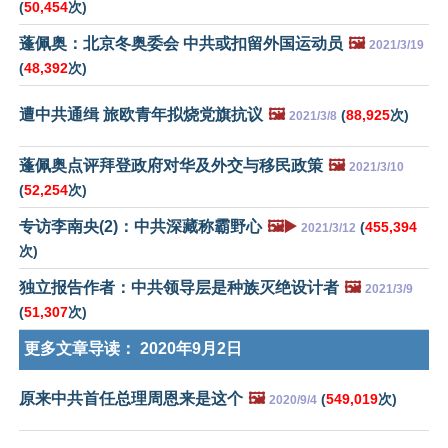
(
50,454
次)
蓬佩奥：北京冬奥委会 中共或扣留外国运动员
🖼️
2021/3/19
(
48,392
次)
遭中共通缉 旅欧青年拟烧党旗抗议
🖼️
(
88,925
次)
2021/3/8
蓬佩奥点评拜登政府对华及外交与移民政策
🖼️
2021/3/10
(
52,254
次)
专访李南央(2)：中共深藏称霸野心
🖼️▶️
(
455,394
2021/3/12
次)
独立报告作者：中共领导层是种族灭绝设计者
🖼️
2021/3/9
(
51,307
次)
更多文章导读：
2020年9月2日
原来中共首任总理周恩来是这个
🖼️
(
549,019
次)
2020/9/4