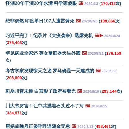
怪湖20年干涸20年水满 科学家傻眼
🖼️
(
170,412
次)
2020/9/3
绝非偶然 印度单日107人遭雷劈死
🖼️
(
198,866
次)
2020/8/26
习近平完了！纪录片《大疫袭来》透露先机
🖼️▶️
2020/8/24
(
375,403
次)
罕见病业全家还 英女童脏器天生外露
🖼️
(
176,159
2020/8/21
次)
考古学家发现惊天之迷 罗马确是一天建成的
🖼️
2020/8/20
(
203,800
次)
刺杀川普未遂 白宫影子政府被曝光
🖼️
(
293,144
次)
2020/8/19
川大爷厉害！让中共摸着石头过不了河
🖼️
2020/8/15
(
334,971
次)
唐娟孟晚舟正傻呼呼追随金无怠
🖼️
(
498,461
次)
2020/8/13