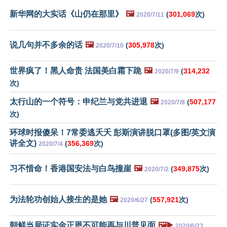
新华网的大实话《山仍在那里》
🖼️
(
301,069
次)
2020/7/11
说几句并不多余的话
🖼️
(
305,978
次)
2020/7/10
世界疯了！黑人命贵 法国美白霜下跪
🖼️
(
314,232
2020/7/9
次)
太行山的一个符号：申纪兰与党共进退
🖼️
(
507,177
2020/7/8
次)
环球时报傻呆！7常委逃夭夭 彭斯演讲脱口罩(多图/英文演
讲全文)
(
356,369
次)
2020/7/4
习不惜命！香港国安法与白鸟撞崖
🖼️
(
349,875
次)
2020/7/2
为法轮功创始人接生的是她
🖼️
(
557,921
次)
2020/6/27
朝鲜当局证实金正恩不可能再与川普见面
🖼️▶️
2020/6/23