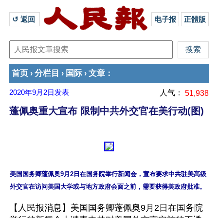
↺ 返回 
电子报
正體版
首页
分栏目
国际
文章
›
›
›
：
2020年9月2日
发表
人气：
51,938
蓬佩奥重大宣布 限制中共外交官在美行动(图)
美国国务卿蓬佩奥9月2日在国务院举行新闻会，宣布要求中共驻美高级
【人民报消息】美国国务卿蓬佩奥9月2日在国务院