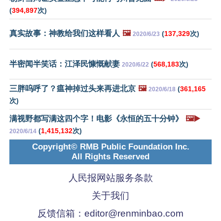
(
394,897
次)
真实故事：神教给我们这样看人
🖼️
(
137,329
次)
2020/6/23
半密闻半笑话：江泽民慷慨献妻
(
568,183
次)
2020/6/22
三胖呜呼了？瘟神掉过头来再进北京
🖼️
(
361,165
2020/6/18
次)
满视野都写满这四个字！电影《永恒的五十分钟》
🖼️▶️
(
1,415,132
次)
2020/6/14
Copyright© RMB Public Foundation Inc.
All Rights Reserved
人民报网站服务条款
关于我们
反馈信箱：
editor@renminbao.com