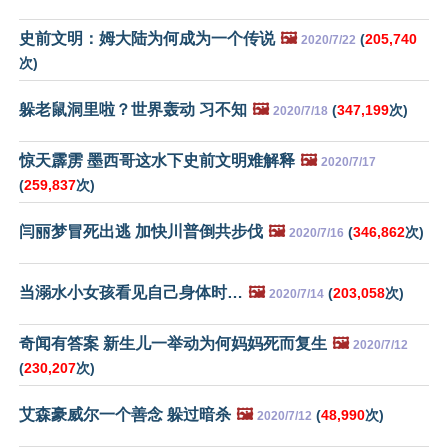
史前文明：姆大陆为何成为一个传说
🖼️
(
205,740
2020/7/22
次)
躲老鼠洞里啦？世界轰动 习不知
🖼️
(
347,199
次)
2020/7/18
惊天霹雳 墨西哥这水下史前文明难解释
🖼️
2020/7/17
(
259,837
次)
闫丽梦冒死出逃 加快川普倒共步伐
🖼️
(
346,862
次)
2020/7/16
当溺水小女孩看见自己身体时…
🖼️
(
203,058
次)
2020/7/14
奇闻有答案 新生儿一举动为何妈妈死而复生
🖼️
2020/7/12
(
230,207
次)
艾森豪威尔一个善念 躲过暗杀
🖼️
(
48,990
次)
2020/7/12