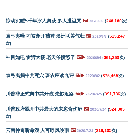
惊动沉睡5千年冰人奥茨 多人遭诅咒
🖼️
(
248,180
次)
2020/8/8
袁弓夷曝 习被穿开裆裤 澳洲联美气壮
🖼️
(
513,247
2020/8/7
次)
神目如电 雷劈大楼 老天爷愤怒了
🖼️▶️
(
361,269
次)
2020/8/4
袁弓夷捣中共死穴 班农应读九评
🖼️▶️
(
375,465
次)
2020/8/2
川普非正式向中共开战 先抄近路
🖼️▶️
(
391,736
次)
2020/7/25
川普政府戳开中共最大的未愈合伤疤
🖼️
(
524,385
2020/7/24
次)
云南神奇听命湖 人可呼风唤雨
🖼️
(
218,105
次)
2020/7/23