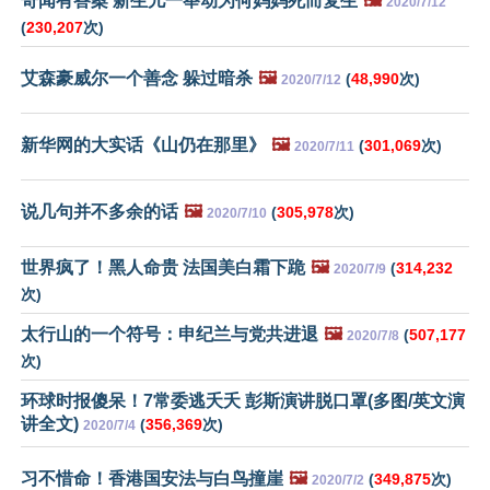
奇闻有答案 新生儿一举动为何妈妈死而复生
🖼️
2020/7/12
(
230,207
次)
艾森豪威尔一个善念 躲过暗杀
🖼️
(
48,990
次)
2020/7/12
新华网的大实话《山仍在那里》
🖼️
(
301,069
次)
2020/7/11
说几句并不多余的话
🖼️
(
305,978
次)
2020/7/10
世界疯了！黑人命贵 法国美白霜下跪
🖼️
(
314,232
2020/7/9
次)
太行山的一个符号：申纪兰与党共进退
🖼️
(
507,177
2020/7/8
次)
环球时报傻呆！7常委逃夭夭 彭斯演讲脱口罩(多图/英文演
讲全文)
(
356,369
次)
2020/7/4
习不惜命！香港国安法与白鸟撞崖
🖼️
(
349,875
次)
2020/7/2