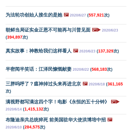
为法轮功创始人接生的是她
🖼️
(
557,921
次)
2020/6/27
朝鲜当局证实金正恩不可能再与川普见面
🖼️▶️
2020/6/23
(
394,897
次)
真实故事：神教给我们这样看人
🖼️
(
137,329
次)
2020/6/23
半密闻半笑话：江泽民慷慨献妻
(
568,183
次)
2020/6/22
三胖呜呼了？瘟神掉过头来再进北京
🖼️
(
361,165
2020/6/18
次)
满视野都写满这四个字！电影《永恒的五十分钟》
🖼️▶️
(
1,415,132
次)
2020/6/14
布隆迪亲共总统猝死 前美国驻华大使洪博培中招
🖼️
(
284,575
次)
2020/6/10