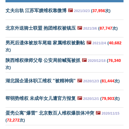
丈夫出轨 江苏军嫂维权靠微博
🖼️
(
37,956
次)
2021/3/23
北京外送骑士联盟 抱团维权被镇压
🖼️
(
87,747
次)
2021/3/6
男死后遗体被放车尾箱 家属维权被删帖
🖼️
(
40,682
2021/2/4
次)
陕西维权律师父母 公安局前喊冤被抓
🖼️
(
76,340
2020/12/18
次)
湖北国企退休职工维权 "被精神病"
🖼️
(
81,444
次)
2020/12/3
帮弱势维权 未成年女儿遭官方报复
🖼️
(
79,903
次)
2020/12/1
蛋壳公寓"爆雷" 北京数百人维权爆肢体冲突
🖼️
2020/11/15
(
72,272
次)