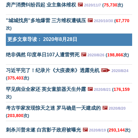
房产消费纠纷四起 业主集体维权
🖼️
(
75,730
次)
2020/11/7
"城城找房"多地爆雷 三方维权遭镇压
🖼️
(
67,770
2020/10/30
次)
更多文章导读：
2020年8月28日
绝非偶然 印度单日107人遭雷劈死
🖼️
(
198,866
次)
2020/8/26
习近平完了！纪录片《大疫袭来》透露先机
🖼️▶️
2020/8/24
(
375,403
次)
罕见病业全家还 英女童脏器天生外露
🖼️
(
176,159
2020/8/21
次)
考古学家发现惊天之迷 罗马确是一天建成的
🖼️
2020/8/20
(
203,800
次)
刺杀川普未遂 白宫影子政府被曝光
🖼️
(
293,144
次)
2020/8/19