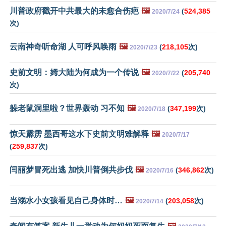
川普政府戳开中共最大的未愈合伤疤
🖼️
(
524,385
2020/7/24
次)
云南神奇听命湖 人可呼风唤雨
🖼️
(
218,105
次)
2020/7/23
史前文明：姆大陆为何成为一个传说
🖼️
(
205,740
2020/7/22
次)
躲老鼠洞里啦？世界轰动 习不知
🖼️
(
347,199
次)
2020/7/18
惊天霹雳 墨西哥这水下史前文明难解释
🖼️
2020/7/17
(
259,837
次)
闫丽梦冒死出逃 加快川普倒共步伐
🖼️
(
346,862
次)
2020/7/16
当溺水小女孩看见自己身体时…
🖼️
(
203,058
次)
2020/7/14