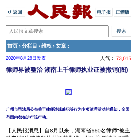
↺ 返回 
电子报
正體版
首页
分栏目
维权
文章
›
›
›
：
2020年8月28日
发表
人气：
73,015
律师界被整治 湖南上千律师执业证被撤销(图)
广州市司法局公布关于律师违规兼职等行为专项清理活动的通知，全国
【人民报消息】自8月以来，湖南省660名律师“被主