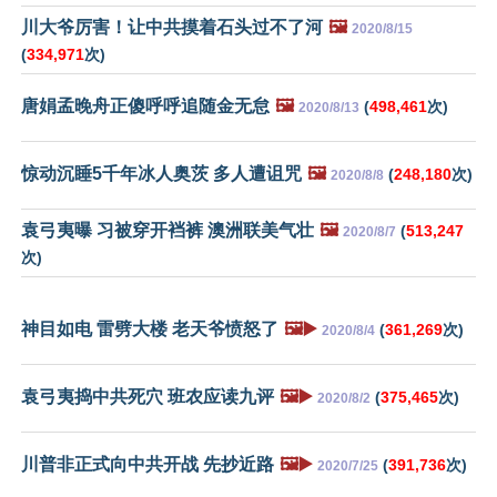
川大爷厉害！让中共摸着石头过不了河
🖼️
2020/8/15
(
334,971
次)
唐娟孟晚舟正傻呼呼追随金无怠
🖼️
(
498,461
次)
2020/8/13
惊动沉睡5千年冰人奥茨 多人遭诅咒
🖼️
(
248,180
次)
2020/8/8
袁弓夷曝 习被穿开裆裤 澳洲联美气壮
🖼️
(
513,247
2020/8/7
次)
神目如电 雷劈大楼 老天爷愤怒了
🖼️▶️
(
361,269
次)
2020/8/4
袁弓夷捣中共死穴 班农应读九评
🖼️▶️
(
375,465
次)
2020/8/2
川普非正式向中共开战 先抄近路
🖼️▶️
(
391,736
次)
2020/7/25