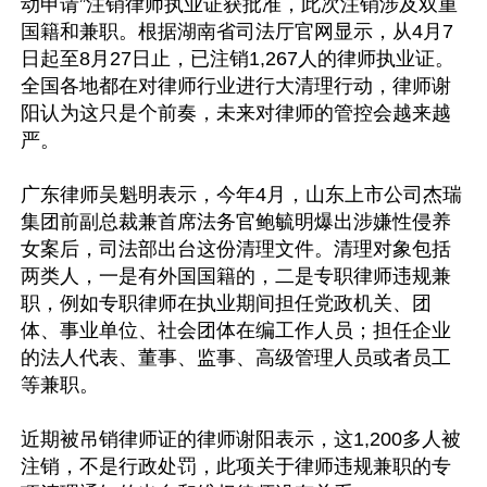
动申请”注销律师执业证获批准，此次注销涉及双重
国籍和兼职。根据湖南省司法厅官网显示，从4月7
日起至8月27日止，已注销1,267人的律师执业证。
全国各地都在对律师行业进行大清理行动，律师谢
阳认为这只是个前奏，未来对律师的管控会越来越
严。

广东律师吴魁明表示，今年4月，山东上市公司杰瑞
集团前副总裁兼首席法务官鲍毓明爆出涉嫌性侵养
女案后，司法部出台这份清理文件。清理对象包括
两类人，一是有外国国籍的，二是专职律师违规兼
职，例如专职律师在执业期间担任党政机关、团
体、事业单位、社会团体在编工作人员；担任企业
的法人代表、董事、监事、高级管理人员或者员工
等兼职。

近期被吊销律师证的律师谢阳表示，这1,200多人被
注销，不是行政处罚，此项关于律师违规兼职的专