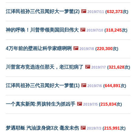
江泽民祖孙三代丑闻好大一箩筐(2)
🖼️
(
632,373
次)
2019/7/11
神的呼唤！川普带领美国回归伟大
🖼️
(
318,245
次)
2019/7/10
4万年前的壁画让科学家瞎咧咧
🖼️
(
220,300
次)
2019/7/8
川普宣布竞选连任那天，老江犯病了
🖼️
(
321,628
次)
2019/7/7
江泽民祖孙三代丑闻好大一箩筐(1)
🖼️
(
644,891
次)
2019/7/6
一个真实新闻:男孩转生为抓凶手
🖼️
(
215,834
次)
2019/7/5
梦遇耶稣 汽油泼身烧3次 毫发未伤
🖼️
(
215,991
次)
2019/7/3