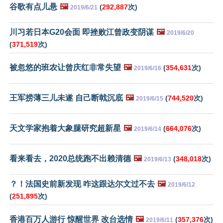
谷歌有点儿悬
🖼️
(
292,887
次)
2019/6/21
川习若日本G20会面 即挫败江曾政变阴谋
🖼️
2019/6/20
(
371,519
次)
被忽悠的班农让曾庆红非常失望
🖼️
(
354,631
次)
2019/6/16
王军捞薄三儿未遂 自己断戟沉底
🖼️
(
744,520
次)
2019/6/15
天文学家抱着大象腿研究超新星
🖼️
(
664,076
次)
2019/6/14
看来看去，2020总统跑不出赖清德
🖼️
(
348,018
次)
2019/6/13
？！法国史前新发现 咋这跟达尔文过不去
🖼️
2019/6/12
(
251,895
次)
香港百万人游行 惊醒世界 改台选情
🖼️
(
357,376
次)
2019/6/11