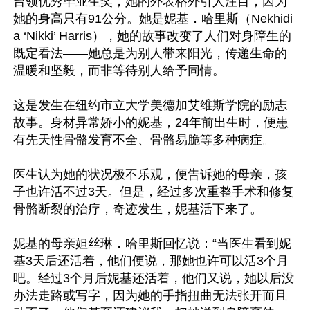
台领优秀毕业生奖，她的外表格外引人注目，因为
她的身高只有91公分。她是妮基．哈里斯（Nekhidi
a ‘Nikki’ Harris），她的故事改变了人们对身障生的
既定看法——她总是为别人带来阳光，传递生命的
温暖和坚毅，而非等待别人给予同情。

这是发生在纽约市立大学美德加艾维斯学院的励志
故事。身材异常娇小的妮基，24年前出生时，便患
有先天性骨骼发育不全、骨骼易脆等多种病症。

医生认为她的状况极不乐观，便告诉她的母亲，孩
子也许活不过3天。但是，经过多次重整手术和修复
骨骼断裂的治疗，奇迹发生，妮基活下来了。

妮基的母亲妲丝琳．哈里斯回忆说：“当医生看到妮
基3天后还活着，他们便说，那她也许可以活3个月
吧。经过3个月后妮基还活着，他们又说，她以后没
办法走路或写字，因为她的手指扭曲无法张开而且