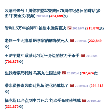
吹响冲锋号！川普在盟军登陆日75周年纪念日的讲话(多
图/中英全文/视频)
(
424,699
次)
2019/6/8
智利1.5万年的脚印 被榆木脑袋否决
🖼️
(
215,878
次)
2019/6/7
老妇一生无痛感 医学家的解释笑死人
🖼️
(
232,849
2019/6/6
次)
王沪宁是江系派到习近平身边的软刀子杀手
🖼️
2019/6/5
(
706,875
次)
生我者猴死我雕 马英九亡国达标
🖼️
(
707,474
次)
2019/6/4
潜水员被奇风吹到荒岛 进化论尴尬了
🖼️
(
294,412
2019/5/31
次)
福克斯11台点到中共死穴 刘欣受命转移视线
🖼️
2019/5/30
(
331,670
次)