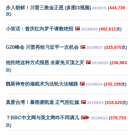
步入朝鲜！川普三救金正恩 (多图/3视频)
(
444,739
2019/7/1
次)
小笑话：曾庆红向罗干请教绝招
🖼️
(
402,611
次)
2019/6/28
G20峰会 川普再给习近平一次机会
🖼️
(
325,870
次)
2019/6/27
他拒绝这种方式报恩 全家免灭顶之灾
🖼️
(
236,983
2019/6/25
次)
魏斯神奇的催眠术为法轮大法铺路
🖼️
(
242,199
次)
2019/6/24
真爱台湾！暴雨袭凯道 正气拒红媒
🖼️
(
318,620
次)
2019/6/23
？BBC中文网与英文网咋不同调儿
🖼️▶️
(
379,733
2019/6/22
次)