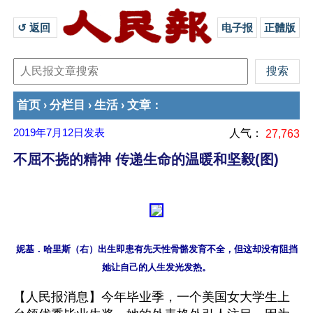
↺ 返回 
电子报
正體版
首页
分栏目
生活
文章
›
›
›
：
2019年7月12日
发表
人气：
27,763
不屈不挠的精神 传递生命的温暖和坚毅(图)
妮基．哈里斯（右）出生即患有先天性骨骼发育不全，但这却没有阻挡
【人民报消息】今年毕业季，一个美国女大学生上