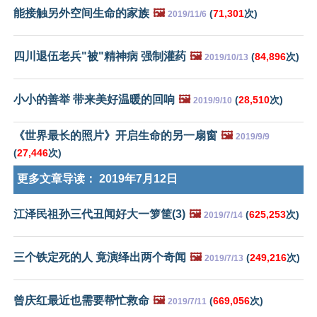
能接触另外空间生命的家族
🖼️
(
71,301
次)
2019/11/6
四川退伍老兵"被"精神病 强制灌药
🖼️
(
84,896
次)
2019/10/13
小小的善举 带来美好温暖的回响
🖼️
(
28,510
次)
2019/9/10
《世界最长的照片》开启生命的另一扇窗
🖼️
2019/9/9
(
27,446
次)
更多文章导读：
2019年7月12日
江泽民祖孙三代丑闻好大一箩筐(3)
🖼️
(
625,253
次)
2019/7/14
三个铁定死的人 竟演绎出两个奇闻
🖼️
(
249,216
次)
2019/7/13
曾庆红最近也需要帮忙救命
🖼️
(
669,056
次)
2019/7/11