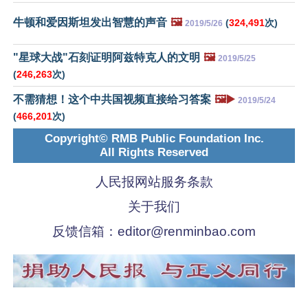
牛顿和爱因斯坦发出智慧的声音
🖼️
(
324,491
次)
2019/5/26
"星球大战"石刻证明阿兹特克人的文明
🖼️
2019/5/25
(
246,263
次)
不需猜想！这个中共国视频直接给习答案
🖼️▶️
2019/5/24
(
466,201
次)
Copyright© RMB Public Foundation Inc.
All Rights Reserved
人民报网站服务条款
关于我们
反馈信箱：
editor@renminbao.com