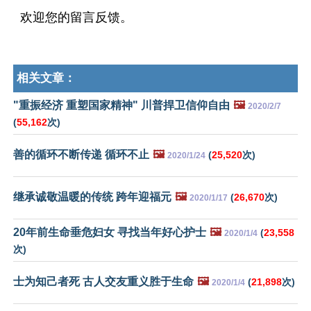
欢迎您的留言反馈。
相关文章：
"重振经济 重塑国家精神" 川普捍卫信仰自由
🖼️
2020/2/7
(
55,162
次)
善的循环不断传递 循环不止
🖼️
(
25,520
次)
2020/1/24
继承诚敬温暖的传统 跨年迎福元
🖼️
(
26,670
次)
2020/1/17
20年前生命垂危妇女 寻找当年好心护士
🖼️
(
23,558
2020/1/4
次)
士为知己者死 古人交友重义胜于生命
🖼️
(
21,898
次)
2020/1/4