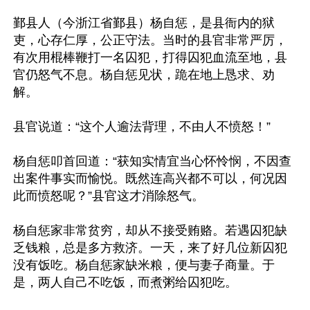
鄞县人（今浙江省鄞县）杨自惩，是县衙内的狱
吏，心存仁厚，公正守法。当时的县官非常严厉，
有次用棍棒鞭打一名囚犯，打得囚犯血流至地，县
官仍怒气不息。杨自惩见状，跪在地上恳求、劝
解。

县官说道：“这个人逾法背理，不由人不愤怒！”

杨自惩叩首回道：“获知实情宜当心怀怜悯，不因查
出案件事实而愉悦。既然连高兴都不可以，何况因
此而愤怒呢？”县官这才消除怒气。

杨自惩家非常贫穷，却从不接受贿赂。若遇囚犯缺
乏钱粮，总是多方救济。一天，来了好几位新囚犯
没有饭吃。杨自惩家缺米粮，便与妻子商量。于
是，两人自己不吃饭，而煮粥给囚犯吃。
