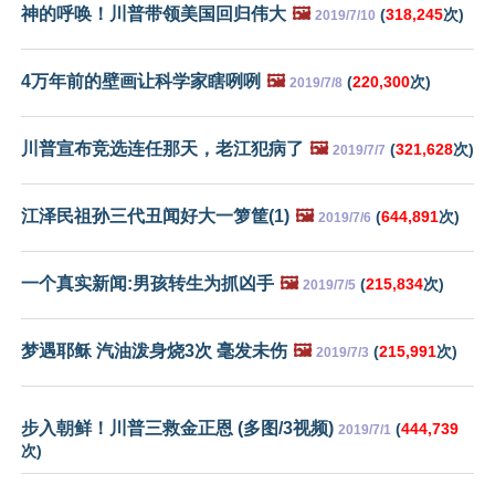
神的呼唤！川普带领美国回归伟大
🖼️
(
318,245
次)
2019/7/10
4万年前的壁画让科学家瞎咧咧
🖼️
(
220,300
次)
2019/7/8
川普宣布竞选连任那天，老江犯病了
🖼️
(
321,628
次)
2019/7/7
江泽民祖孙三代丑闻好大一箩筐(1)
🖼️
(
644,891
次)
2019/7/6
一个真实新闻:男孩转生为抓凶手
🖼️
(
215,834
次)
2019/7/5
梦遇耶稣 汽油泼身烧3次 毫发未伤
🖼️
(
215,991
次)
2019/7/3
步入朝鲜！川普三救金正恩 (多图/3视频)
(
444,739
2019/7/1
次)