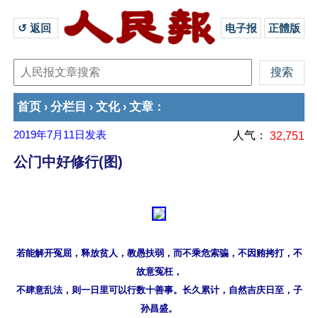
↺ 返回 
电子报
正體版
首页
分栏目
文化
文章
›
›
›
：
2019年7月11日
发表
人气：
32,751
公门中好修行(图)
若能解开冤屈，释放贫人，教愚扶弱，而不乘危索骗，不因贿拷打，不
故意冤枉，

不肆意乱法，则一日里可以行数十善事。长久累计，自然吉庆日至，子