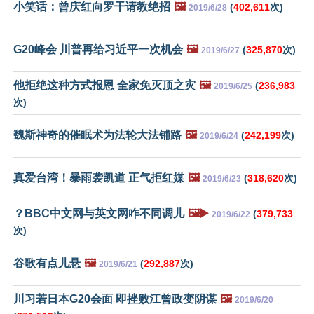
小笑话：曾庆红向罗干请教绝招
🖼️
(
402,611
次)
2019/6/28
G20峰会 川普再给习近平一次机会
🖼️
(
325,870
次)
2019/6/27
他拒绝这种方式报恩 全家免灭顶之灾
🖼️
(
236,983
2019/6/25
次)
魏斯神奇的催眠术为法轮大法铺路
🖼️
(
242,199
次)
2019/6/24
真爱台湾！暴雨袭凯道 正气拒红媒
🖼️
(
318,620
次)
2019/6/23
？BBC中文网与英文网咋不同调儿
🖼️▶️
(
379,733
2019/6/22
次)
谷歌有点儿悬
🖼️
(
292,887
次)
2019/6/21
川习若日本G20会面 即挫败江曾政变阴谋
🖼️
2019/6/20