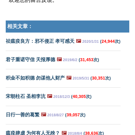
欢迎您的留言反馈。
相关文章：
祛瘟疫良方：邪不侵正 孝可感天
🖼️
(
24,944
次)
2020/1/31
君子重诺守信 天报厚德
🖼️
(
31,453
次)
2019/6/2
积金不如积德 勿谋他人财产
🖼️
(
30,351
次)
2019/5/31
宋朝柱石 圣相李沆
🖼️
(
40,305
次)
2018/12/3
日行一善的葛繁
🖼️
(
39,057
次)
2018/8/27
瘟疫肆虐 为何有人无殃？
🖼️
(
38,636
次)
2018/8/4