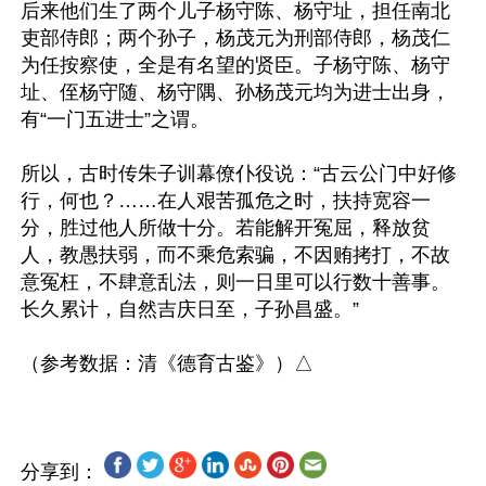
后来他们生了两个儿子杨守陈、杨守址，担任南北
吏部侍郎；两个孙子，杨茂元为刑部侍郎，杨茂仁
为任按察使，全是有名望的贤臣。子杨守陈、杨守
址、侄杨守随、杨守隅、孙杨茂元均为进士出身，
有“一门五进士”之谓。

所以，古时传朱子训幕僚仆役说：“古云公门中好修
行，何也？……在人艰苦孤危之时，扶持宽容一
分，胜过他人所做十分。若能解开冤屈，释放贫
人，教愚扶弱，而不乘危索骗，不因贿拷打，不故
意冤枉，不肆意乱法，则一日里可以行数十善事。
长久累计，自然吉庆日至，子孙昌盛。”

分享到：