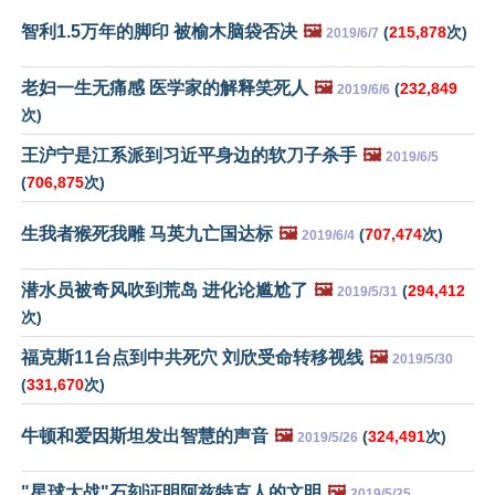
智利1.5万年的脚印 被榆木脑袋否决
🖼️
(
215,878
次)
2019/6/7
老妇一生无痛感 医学家的解释笑死人
🖼️
(
232,849
2019/6/6
次)
王沪宁是江系派到习近平身边的软刀子杀手
🖼️
2019/6/5
(
706,875
次)
生我者猴死我雕 马英九亡国达标
🖼️
(
707,474
次)
2019/6/4
潜水员被奇风吹到荒岛 进化论尴尬了
🖼️
(
294,412
2019/5/31
次)
福克斯11台点到中共死穴 刘欣受命转移视线
🖼️
2019/5/30
(
331,670
次)
牛顿和爱因斯坦发出智慧的声音
🖼️
(
324,491
次)
2019/5/26
"星球大战"石刻证明阿兹特克人的文明
🖼️
2019/5/25