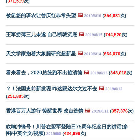
(
371,519
次)
被忽悠的班农让曾庆红非常失望
🖼️
(
354,631
次)
2019/6/16
王军捞薄三儿未遂 自己断戟沉底
🖼️
(
744,520
次)
2019/6/15
天文学家抱着大象腿研究超新星
🖼️
(
664,076
次)
2019/6/14
看来看去，2020总统跑不出赖清德
🖼️
(
348,018
次)
2019/6/13
？！法国史前新发现 咋这跟达尔文过不去
🖼️
2019/6/12
(
251,895
次)
香港百万人游行 惊醒世界 改台选情
🖼️
(
357,376
次)
2019/6/11
吹响冲锋号！川普在盟军登陆日75周年纪念日的讲话(多
图/中英全文/视频)
(
424,699
次)
2019/6/8