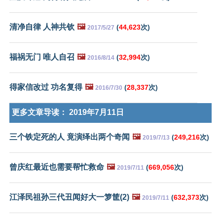
清净自律 人神共钦
🖼️
(
44,623
次)
2017/5/27
福祸无门 唯人自召
🖼️
(
32,994
次)
2016/8/14
得家信改过 功名复得
🖼️
(
28,337
次)
2016/7/30
更多文章导读：
2019年7月11日
三个铁定死的人 竟演绎出两个奇闻
🖼️
(
249,216
次)
2019/7/13
曾庆红最近也需要帮忙救命
🖼️
(
669,056
次)
2019/7/11
江泽民祖孙三代丑闻好大一箩筐(2)
🖼️
(
632,373
次)
2019/7/11