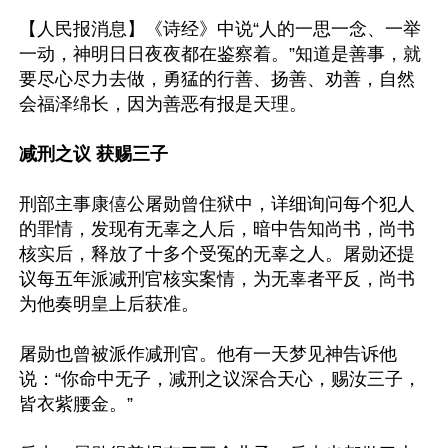
【人民报消息】《诗经》中说“人的一思一念、一举
一动，神明日日夜夜都在鉴察着。”知道是善事，就
要尽心尽力去做，勇猛的行善、扬善、劝善，自然
会福泽绵长，因为善恶有报是天理。

减刑之议 获赐三子
刑部主事康僖公屠勋曾住狱中，详细询问每个犯人
的罪情，发现有无辜之人后，暗中告知尚书，尚书
核实后，释放了十多个受冤的无辜之人。屠勋还提
议每五年派减刑官核实案情，为无辜者平反，尚书
为他奏明皇上后获准。

屠勋也曾被派作减刑官。他有一天梦见神告诉他
说：“你命中无子，减刑之议深合天心，赐汝三子，
皆衣紫腰金。”
