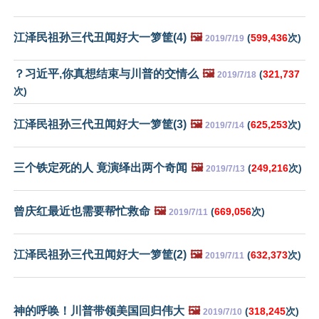
江泽民祖孙三代丑闻好大一箩筐(4)
🖼️
(
599,436
次)
2019/7/19
？习近平,你真想结束与川普的交情么
🖼️
(
321,737
2019/7/18
次)
江泽民祖孙三代丑闻好大一箩筐(3)
🖼️
(
625,253
次)
2019/7/14
三个铁定死的人 竟演绎出两个奇闻
🖼️
(
249,216
次)
2019/7/13
曾庆红最近也需要帮忙救命
🖼️
(
669,056
次)
2019/7/11
江泽民祖孙三代丑闻好大一箩筐(2)
🖼️
(
632,373
次)
2019/7/11
神的呼唤！川普带领美国回归伟大
🖼️
(
318,245
次)
2019/7/10