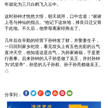
年就化为三只白鹤飞入云中。

这时孙钟才恍然大悟，朝天就拜，口中念道：“谢谢
上苍与神仙的指点。”他记下这块地，择良日迁父骨
于此地。不久后，他带母离家经商去了。

几年后在辛勤的经营下孙钟发了财，并娶妻生子，
一日回到家乡祀坟，看见坟头上有五色光彩的云气
直冲天空，他知道这是吉气，为孙家祷福，于是更
行善事。后来孙钟的儿子孙坚做了吴王，并封孙钟
为“武皇帝”，孙坚的儿子孙权、孙子孙亮都做吴王。
分享到：