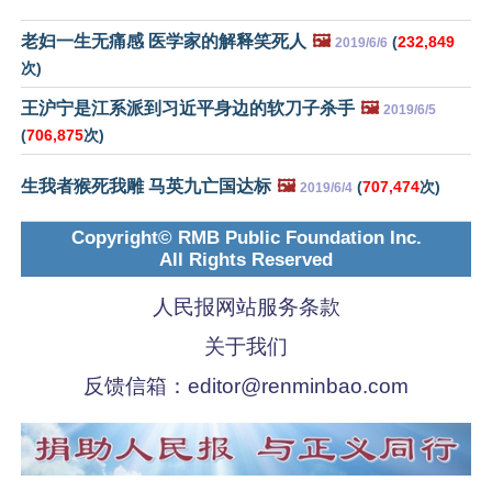
老妇一生无痛感 医学家的解释笑死人
🖼️
(
232,849
2019/6/6
次)
王沪宁是江系派到习近平身边的软刀子杀手
🖼️
2019/6/5
(
706,875
次)
生我者猴死我雕 马英九亡国达标
🖼️
(
707,474
次)
2019/6/4
Copyright© RMB Public Foundation Inc.
All Rights Reserved
人民报网站服务条款
关于我们
反馈信箱：
editor@renminbao.com