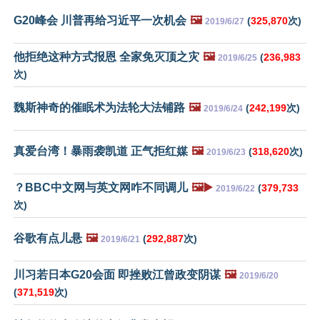
G20峰会 川普再给习近平一次机会
🖼️
(
325,870
次)
2019/6/27
他拒绝这种方式报恩 全家免灭顶之灾
🖼️
(
236,983
2019/6/25
次)
魏斯神奇的催眠术为法轮大法铺路
🖼️
(
242,199
次)
2019/6/24
真爱台湾！暴雨袭凯道 正气拒红媒
🖼️
(
318,620
次)
2019/6/23
？BBC中文网与英文网咋不同调儿
🖼️▶️
(
379,733
2019/6/22
次)
谷歌有点儿悬
🖼️
(
292,887
次)
2019/6/21
川习若日本G20会面 即挫败江曾政变阴谋
🖼️
2019/6/20
(
371,519
次)