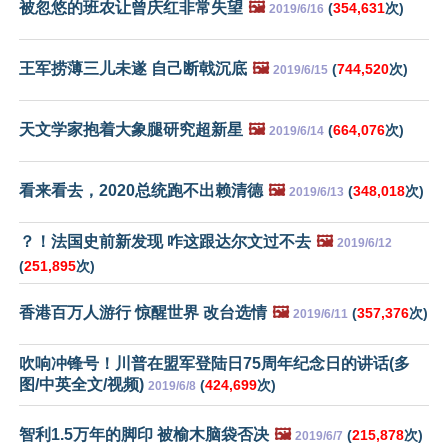
被忽悠的班农让曾庆红非常失望
🖼️
(
354,631
次)
2019/6/16
王军捞薄三儿未遂 自己断戟沉底
🖼️
(
744,520
次)
2019/6/15
天文学家抱着大象腿研究超新星
🖼️
(
664,076
次)
2019/6/14
看来看去，2020总统跑不出赖清德
🖼️
(
348,018
次)
2019/6/13
？！法国史前新发现 咋这跟达尔文过不去
🖼️
2019/6/12
(
251,895
次)
香港百万人游行 惊醒世界 改台选情
🖼️
(
357,376
次)
2019/6/11
吹响冲锋号！川普在盟军登陆日75周年纪念日的讲话(多
图/中英全文/视频)
(
424,699
次)
2019/6/8
智利1.5万年的脚印 被榆木脑袋否决
🖼️
(
215,878
次)
2019/6/7