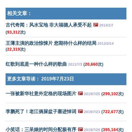
相关文章：
古代奇闻：风水宝地 非大福德人承受不起
🖼️
2014/1/7
(
93,312
次)
王薄主演的政治惊悚片 您期待什么样的结局
2012/2/14
(
22,319
次)
红歌到底是一种什么样的歌曲
(
20,660
次)
2011/7/3
更多文章导读：
2019年7月23日
一张被新华社意外定格的现场图片
🖼️
(
299,102
次)
2019/7/25
李鹏死了！老江俩屎盆子塞进悼词
🖼️
(
722,677
次)
2019/7/23
小笑话：三呆婊的时间分配极有序
🖼️
(
395,164
次)
2019/7/20