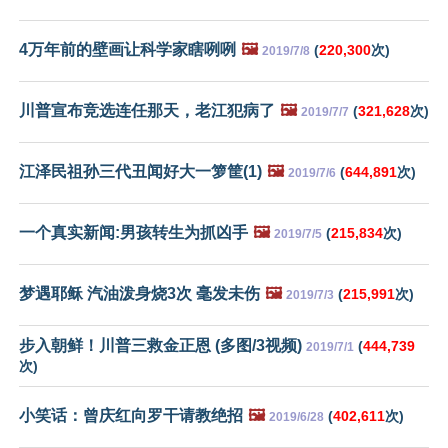
4万年前的壁画让科学家瞎咧咧
🖼️
(
220,300
次)
2019/7/8
川普宣布竞选连任那天，老江犯病了
🖼️
(
321,628
次)
2019/7/7
江泽民祖孙三代丑闻好大一箩筐(1)
🖼️
(
644,891
次)
2019/7/6
一个真实新闻:男孩转生为抓凶手
🖼️
(
215,834
次)
2019/7/5
梦遇耶稣 汽油泼身烧3次 毫发未伤
🖼️
(
215,991
次)
2019/7/3
步入朝鲜！川普三救金正恩 (多图/3视频)
(
444,739
2019/7/1
次)
小笑话：曾庆红向罗干请教绝招
🖼️
(
402,611
次)
2019/6/28