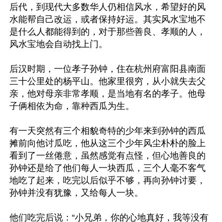
后代，到现代大多数华人仍相信风水，希望好的风
水能帮自己改运，或者保持好运。其实风水宝地不
是什么人都能得到的，对于那些善良、孝顺的人，
风水宝地会自动找上门。

后汉时期，一位孝子孙钟，住在杭州府富阳县南面
三十公里处的杨平山。他家里很穷，从小就失去父
亲，他对母亲非常孝顺，是当地有名的孝子。他母
子俩相依为命，靠种西瓜为生。

有一天突然有三个相貌奇特的少年来到孙钟的西瓜
摊前向他讨瓜吃，他从这三个少年风尘朴朴的脸上
看到了一丝倦意，虽然感觉有点怪，但心地善良的
孙钟还是给了他们每人一块西瓜，三个人毫不客气
地吃了起来，吃完以后似乎不够，再向孙钟讨要，
孙钟并没有犹豫，又给每人一块。

他们吃完后说：“小兄弟，你的心地真好，我等没有