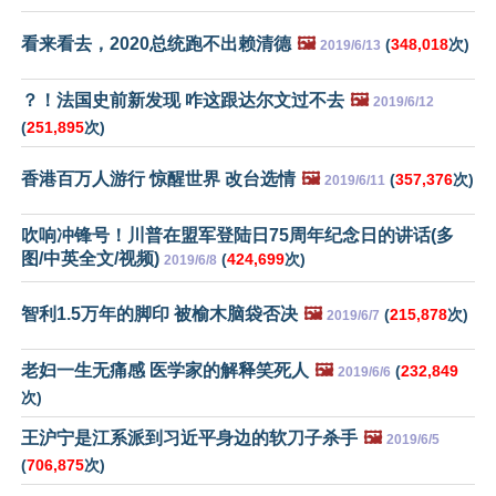
看来看去，2020总统跑不出赖清德
🖼️
(
348,018
次)
2019/6/13
？！法国史前新发现 咋这跟达尔文过不去
🖼️
2019/6/12
(
251,895
次)
香港百万人游行 惊醒世界 改台选情
🖼️
(
357,376
次)
2019/6/11
吹响冲锋号！川普在盟军登陆日75周年纪念日的讲话(多
图/中英全文/视频)
(
424,699
次)
2019/6/8
智利1.5万年的脚印 被榆木脑袋否决
🖼️
(
215,878
次)
2019/6/7
老妇一生无痛感 医学家的解释笑死人
🖼️
(
232,849
2019/6/6
次)
王沪宁是江系派到习近平身边的软刀子杀手
🖼️
2019/6/5
(
706,875
次)