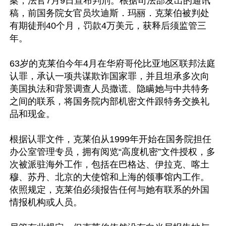
案，法官7月9日宣布判刑。根据司法部发出的通讯
稿，前国务院女官员坎迪斯．玛丽．克莱伯被判处
有期徒刑40个月，罚款4万美元，获释后须监管三
年。

63岁的克莱伯今年4月在华府哥伦比亚地区联邦法庭
认罪，承认一项共谋欺诈国家罪，并且坦承多次向
美国执法和背景调查人员撒谎、隐瞒她与中共特务
之间的联系，将国务院内部机密文件跟特务交换礼
品和现金。

根据认罪文件，克莱伯从1999年开始在国务院担任
办公室管理专员，拥有阅览“高度机密”文件授权，多
次被派驻海外工作，包括在巴格达、伊拉克、喀土
穆、苏丹、北京的大使馆和上海的领事馆内工作。
依照规定，克莱伯必须报告任何与她有联系的外国
情报机构或人员。
