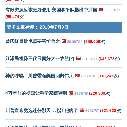
有限资源应该更好使用 美国和平队撤出中共国
🖼️
2020/1/17
(
55,474
次)
更多文章导读：
2019年7月9日
曾庆红最近也需要帮忙救命
🖼️
(
669,056
次)
2019/7/11
江泽民祖孙三代丑闻好大一箩筐(2)
🖼️
(
632,373
次)
2019/7/11
神的呼唤！川普带领美国回归伟大
🖼️
(
318,245
次)
2019/7/10
4万年前的壁画让科学家瞎咧咧
🖼️
(
220,300
次)
2019/7/8
川普宣布竞选连任那天，老江犯病了
🖼️
(
321,628
次)
2019/7/7