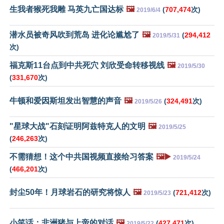
生我者猴死我雕 马英九亡国达标
🖼️
(
707,474
次)
2019/6/4
潜水员被奇风吹到荒岛 进化论尴尬了
🖼️
(
294,412
2019/5/31
次)
福克斯11台点到中共死穴 刘欣受命转移视线
🖼️
2019/5/30
(
331,670
次)
牛顿和爱因斯坦发出智慧的声音
🖼️
(
324,491
次)
2019/5/26
"星球大战"石刻证明阿兹特克人的文明
🖼️
2019/5/25
(
246,263
次)
不需猜想！这个中共国视频直接给习答案
🖼️▶️
2019/5/24
(
466,201
次)
封尘50年！月球岩石的研究将惊人
🖼️
(
721,412
次)
2019/5/23
小笑话：非洲猪与上帝的对话
🖼️
(
427,471
次)
2019/5/22