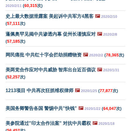
(
60,315
次)
2020/2/11
史上最大数据泄露案 美起诉中共军方4黑客
🖼️
2020/2/10
(
57,111
次)
蓬佩奥罕见揭中共渗透内幕 促州长谨慎应对
🖼️
2020/2/8
(
57,185
次)
网民痛批 中共红十字会拦劫捐赠物资
🖼️
(
78,365
次)
2020/2/2
美两党合作应对中共威胁 智库出台近百倡议
🖼️
2020/1/31
(
52,257
次)
1213项目 中共再次狂抓维权律师
🖼️
(
77,877
次)
2020/1/25
美国务卿警告各国 警惕中共"快钱"
🖼️
(
64,047
次)
2020/1/22
美参院通过"印太合作法案" 对抗中共霸权
🖼️
2020/1/18
(
56,452
次)