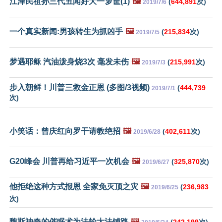
江泽民祖孙三代丑闻好大一箩筐(1)
🖼️
(
644,891
次)
2019/7/6
一个真实新闻:男孩转生为抓凶手
🖼️
(
215,834
次)
2019/7/5
梦遇耶稣 汽油泼身烧3次 毫发未伤
🖼️
(
215,991
次)
2019/7/3
步入朝鲜！川普三救金正恩 (多图/3视频)
(
444,739
2019/7/1
次)
小笑话：曾庆红向罗干请教绝招
🖼️
(
402,611
次)
2019/6/28
G20峰会 川普再给习近平一次机会
🖼️
(
325,870
次)
2019/6/27
他拒绝这种方式报恩 全家免灭顶之灾
🖼️
(
236,983
2019/6/25
次)
魏斯神奇的催眠术为法轮大法铺路
🖼️
(
242,199
次)