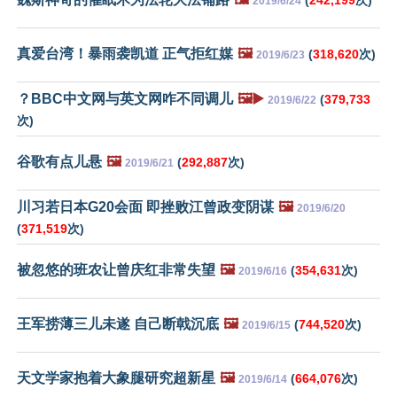
2019/6/24
真爱台湾！暴雨袭凯道 正气拒红媒
🖼️
(
318,620
次)
2019/6/23
？BBC中文网与英文网咋不同调儿
🖼️▶️
(
379,733
2019/6/22
次)
谷歌有点儿悬
🖼️
(
292,887
次)
2019/6/21
川习若日本G20会面 即挫败江曾政变阴谋
🖼️
2019/6/20
(
371,519
次)
被忽悠的班农让曾庆红非常失望
🖼️
(
354,631
次)
2019/6/16
王军捞薄三儿未遂 自己断戟沉底
🖼️
(
744,520
次)
2019/6/15
天文学家抱着大象腿研究超新星
🖼️
(
664,076
次)
2019/6/14