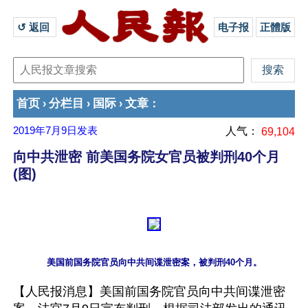
↺ 返回 
电子报
正體版
首页
分栏目
国际
文章
›
›
›
：
2019年7月9日
发表
人气：
69,104
向中共泄密 前美国务院女官员被判刑40个月
(图)
【人民报消息】美国前国务院官员向中共间谍泄密