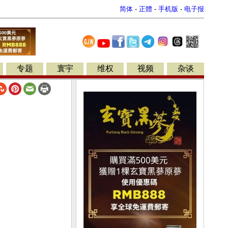
简体
-
正體
-
手机版
-
电子报
专题
寰宇
维权
视频
杂谈