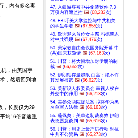
航行，内有多名毒
47. 入疆游客被中共偷装软件 7.3
万项内容遭监控
🖼️
(
68,233
次)


48. FBI吁美大学监控与中共相关
的学生学者
🖼️
(
67,855
次)
49. 欧盟迎来首位女主席 冯德莱恩
对中共强硬
🖼️
(
67,476
次)
50. 美宗教自由会议国务院开幕 中
(共)国未获邀请
🖼️
(
67,163
次)
51. 川普：将大幅增加对伊朗的制
裁
🖼️
(
66,652
次)
人机，由美国宇
52. 伊朗铀存量超限 白宫：绝不许
技术，然后回到地
其发展核武
🖼️
(
66,627
次)
53. 美新设人权委员会 审视人权在
外交中的作用
🖼️
(
66,213
次)
54. 美参众两院提法案 拟将华为黑
，长度仅为29
名单写入法律
🖼️
(
66,183
次)
55. 蓬佩奥：美单边制裁奏效 伊朗
平均16倍音速重
表态愿意谈判
🖼️
(
65,616
次)
56. 川普：用史上最严厉行动 对抗
中共不公贸易
🖼️
(
65,273
次)