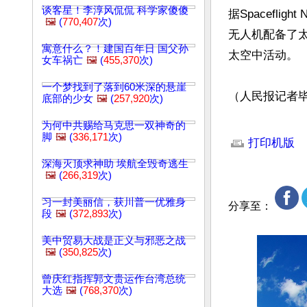
谈客星！李淳风侃侃 科学家傻傻
据Spacefli
🖼️
(
770,407
次)
无人机配备了
寓意什么？！建国百年日 国父孙
太空中活动。

女车祸亡
🖼️
(
455,370
次)
一个梦找到了落到60米深的悬崖
（人民报记者
底部的少女
🖼️
(
257,920
次)
文章网址: http://w
为何中共赐给马克思一双神奇的
脚
🖼️
(
336,171
次)
打印机版
深海灭顶求神助 埃航全毁奇逃生
🖼️
(
266,319
次)
习一封美丽信，获川普一优雅身
分享至：
段
🖼️
(
372,893
次)
美中贸易大战是正义与邪恶之战
🖼️
(
350,825
次)
曾庆红指挥郭文贵运作台湾总统
大选
🖼️
(
768,370
次)