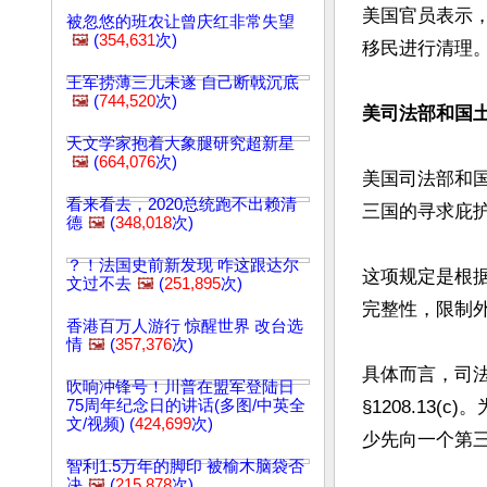
美国官员表示，
被忽悠的班农让曾庆红非常失望
🖼️
(
354,631
次)
移民进行清理
王军捞薄三儿未遂 自己断戟沉底
🖼️
(
744,520
次)
美司法部和国
天文学家抱着大象腿研究超新星
🖼️
(
664,076
次)
美国司法部和国
看来看去，2020总统跑不出赖清
三国的寻求庇
德
🖼️
(
348,018
次)
？！法国史前新发现 咋这跟达尔
这项规定是根据
文过不去
🖼️
(
251,895
次)
完整性，限制外
香港百万人游行 惊醒世界 改台选
情
🖼️
(
357,376
次)
具体而言，司法部和
吹响冲锋号！川普在盟军登陆日
75周年纪念日的讲话(多图/中英全
§1208.1
文/视频) (
424,699
次)
少先向一个第三
智利1.5万年的脚印 被榆木脑袋否
决
🖼️
(
215,878
次)