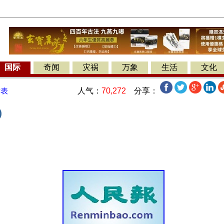
国际
奇闻
灾祸
万象
生活
文化
人气：
70,272
分享：
发表
)