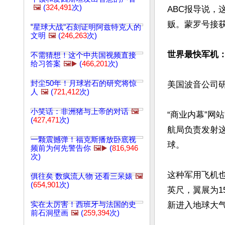
🖼️
(
324,491
次)
ABC报导说，
贩。蒙罗号接
"星球大战"石刻证明阿兹特克人的
文明
🖼️
(
246,263
次)
世界最快军机：
不需猜想！这个中共国视频直接
给习答案
🖼️▶️
(
466,201
次)
封尘50年！月球岩石的研究将惊
美国波音公司研
人
🖼️
(
721,412
次)
小笑话：非洲猪与上帝的对话
🖼️
“商业内幕”网
(
427,471
次)
航局负责发射这
一颗震撼弹！福克斯播放卧底视
球。

频前为何先警告你
🖼️▶️
(
816,946
次)
这种军用飞机也
俱往矣 数疯流人物 还看三呆婊
🖼️
(
654,901
次)
英尺，翼展为1
实在太厉害！西班牙与法国的史
新进入地球大气
前石洞壁画
🖼️
(
259,394
次)