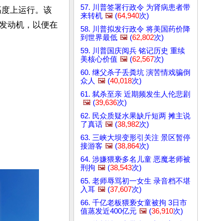
57. 川普签署行政令 为肾病患者带
里的高度上运行。该
来转机
🖼️
(
64,940
次)
发动机，以便在
58. 川普拟发行政令 将美国药价降
到世界最低
🖼️
(
62,802
次)
59. 川普国庆阅兵 铭记历史 重续
美核心价值
🖼️
(
62,567
次)
60. 继父杀子丢粪坑 演苦情戏骗倒
众人
🖼️
(
40,018
次)
61. 弑杀至亲 近期频发生人伦悲剧
🖼️
(
39,636
次)
62. 民众质疑水果缺斤短两 摊主说
了真话
🖼️
(
38,982
次)
63. 三峡大坝变形引关注 景区暂停
接游客
🖼️
(
38,864
次)
64. 涉嫌猥亵多名儿童 恶魔老师被
刑拘
🖼️
(
38,543
次)
65. 老师辱骂初一女生 录音档不堪
入耳
🖼️
(
37,607
次)
66. 千亿老板猥亵女童被拘 3日市
值蒸发近400亿元
🖼️
(
36,910
次)