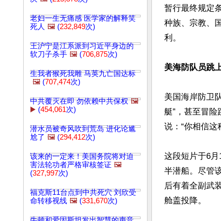
暂行最终规定
老妇一生无痛感 医学家的解释笑
种族、宗教、
死人
🖼️
(
232,849
次)
利。

王沪宁是江系派到习近平身边的
软刀子杀手
🖼️
(
706,875
次)
美海防队员跳上
生我者猴死我雕 马英九亡国达标
🖼️
(
707,474
次)
美国海岸防卫
中共覆灭在即 勿依赖中共保权
🖼️
▶️
(
454,061
次)
艇”，甚至冒
说：“你相信这
潜水员被奇风吹到荒岛 进化论尴
尬了
🖼️
(
294,412
次)
这段短片于6月
该来的一定来！美国务院将对迫
害法轮功者严格审核签证
🖼️
半潜船。尽管
(
327,997
次)
后有着全副武
福克斯11台点到中共死穴 刘欣受
舱盖投降。

命转移视线
🖼️
(
331,670
次)
牛顿和爱因斯坦发出智慧的声音