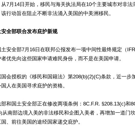
从7月14日开始，移民与海关执法局在10个主要城市对非法
。该行动旨在阻止不断非法涌入美国的中美洲移民。

土安全部联合发布庇护新规
土安全部7月16日在联邦公报发布一项中间性最终规定（IF
护者优先向这些国家申请难民身份，而不是在美国申请。

国会授权的《移民和国籍法》第208(b)(2)(C)条款，近一
国人在美国寻求庇护的资格。

国土安全部正在修改两项条例：8C.F.R. §208.13(c)和8C.F
3(c)。为从南部边境入美的非法移民和企图入美者，再增加一道
国、前往美国的途经国家递交庇护。
