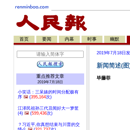
首页
要闻
内幕
时事
幽默
2019年7月18日
新闻简述(图
重点推荐文章
毕藤菲
2019年7月18日
小笑话：三呆婊的时间分配极有
序
🖼️
(
395,164
次)
江泽民祖孙三代丑闻好大一箩筐
(4)
🖼️
(
599,436
次)
？习近平,你真想结束与川普的交
情么
🖼️
(
321,737
次)