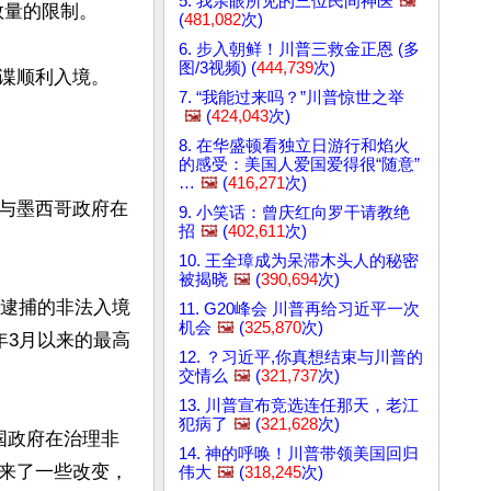
5. 我亲眼所见的三位民间神医
🖼️
量的限制。

(
481,082
次)
6. 步入朝鲜！川普三救金正恩 (多
图/3视频) (
444,739
次)
谍顺利入境。

7. “我能过来吗？”川普惊世之举
🖼️
(
424,043
次)
8. 在华盛顿看独立日游行和焰火
的感受：美国人爱国爱得很“随意”
…
🖼️
(
416,271
次)
国与墨西哥政府在
9. 小笑话：曾庆红向罗干请教绝
招
🖼️
(
402,611
次)
10. 王全璋成为呆滞木头人的秘密
被揭晓
🖼️
(
390,694
次)
员逮捕的非法入境
11. G20峰会 川普再给习近平一次
机会
🖼️
(
325,870
次)
6年3月以来的最高
12. ？习近平,你真想结束与川普的
交情么
🖼️
(
321,737
次)
13. 川普宣布竞选连任那天，老江
犯病了
🖼️
(
321,628
次)
国政府在治理非
14. 神的呼唤！川普带领美国回归
来了一些改变，
伟大
🖼️
(
318,245
次)