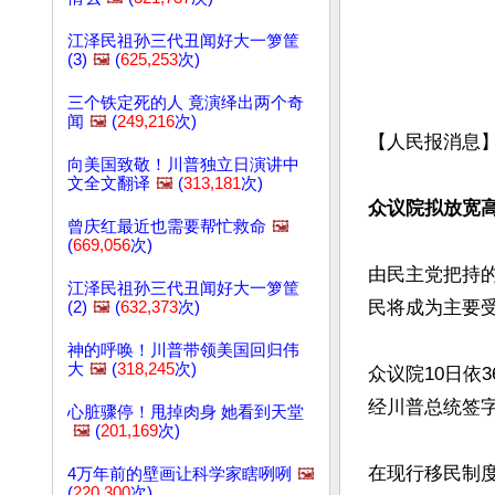
江泽民祖孙三代丑闻好大一箩筐
(3)
🖼️
(
625,253
次)
三个铁定死的人 竟演绎出两个奇
闻
🖼️
(
249,216
次)
【人民报消息】
向美国致敬！川普独立日演讲中
文全文翻译
🖼️
(
313,181
次)
众议院拟放宽
曾庆红最近也需要帮忙救命
🖼️
(
669,056
次)
由民主党把持的
江泽民祖孙三代丑闻好大一箩筐
民将成为主要受
(2)
🖼️
(
632,373
次)
神的呼唤！川普带领美国回归伟
大
🖼️
(
318,245
次)
众议院10日依
经川普总统签字
心脏骤停！甩掉肉身 她看到天堂
🖼️
(
201,169
次)
在现行移民制度
4万年前的壁画让科学家瞎咧咧
🖼️
(
220,300
次)