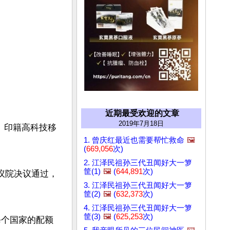
近期最受欢迎的文章
2019年7月18日
、印籍高科技移
1. 曾庆红最近也需要帮忙救命
🖼️
(
669,056
次)
2. 江泽民祖孙三代丑闻好大一箩
筐(1)
🖼️
(
644,891
次)
参议院决议通过，
3. 江泽民祖孙三代丑闻好大一箩
筐(2)
🖼️
(
632,373
次)
4. 江泽民祖孙三代丑闻好大一箩
筐(3)
🖼️
(
625,253
次)
每个国家的配额