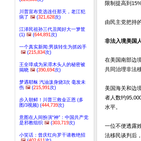
限制提高到15
川普宣布竞选连任那天，老江犯
病了
🖼️
(
321,628
次)
由民主党把持
江泽民祖孙三代丑闻好大一箩筐
(1)
🖼️
(
644,891
次)
非法入境美国人
一个真实新闻:男孩转生为抓凶手
🖼️
(
215,834
次)
在美国南部边境
王全璋成为呆滞木头人的秘密被
共同治理非法移
揭晓
🖼️
(
390,694
次)
梦遇耶稣 汽油泼身烧3次 毫发未
伤
🖼️
(
215,991
次)
美国海关和边境
者人数约95,0
步入朝鲜！川普三救金正恩 (多
图/3视频) (
444,739
次)
水平。

意图在人间扮演“神”：中国共产党
是邪教组织
🖼️
(
303,719
次)
一位不便透露姓
小笑话：曾庆红向罗干请教绝招
法移民谈判后
🖼️
(
402,611
次)