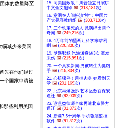
15. 向美国致敬！川普独立日演讲
境团体的数量降至
中文全文翻译
🖼️
(
313,181
次)
16. 意图在人间扮演“神”：中国共
产党是邪教组织
🖼️
(
303,719
次)
17. 三个铁定死的人 竟演绎出两个
奇闻
🖼️
(
249,216
次)
18. 4万年前的壁画让科学家瞎咧
咧
🖼️
(
220,300
次)
大幅减少来美国
19. 梦遇耶稣 汽油泼身烧3次 毫发
未伤
🖼️
(
215,991
次)
20. 一个真实新闻:男孩转生为抓凶
手
🖼️
(
215,834
次)
首先在他们经过
21. 心脏骤停！甩掉肉身 她看到天
一个国家申请被
堂
🖼️
(
201,169
次)
22. 北京再爆强拆 艺术区数百保安
逼迁
🖼️
(
92,009
次)
23. 谢燕益律师全家再遭北京警方
民和那些利用美国
逼迁
🖼️
(
91,873
次)
24. 新疆7.5十周年 手机强装监控
软件
🖼️
(
91,813
次)