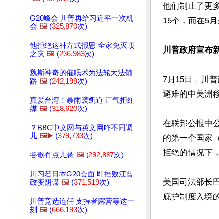
他们制止了更多
G20峰会 川普再给习近平一次机
15个，而在5月
会
🖼️
(
325,870
次)
他拒绝这种方式报恩 全家免灭顶
川普政府宣布新
之灾
🖼️
(
236,983
次)
魏斯神奇的催眠术为法轮大法铺
7月15日，川
路
🖼️
(
242,199
次)
避难的中美洲移
真爱台湾！暴雨袭凯道 正气拒红
媒
🖼️
(
318,620
次)
在联邦公报中
？BBC中文网与英文网咋不同调
儿
🖼️▶️
(
379,733
次)
的第一个国家
拒绝的情况下，
谷歌有点儿悬
🖼️
(
292,887
次)
川习若日本G20会面 即挫败江曾
美国司法部长巴
政变阴谋
🖼️
(
371,519
次)
庇护制度入境的
川普竞选连任 支持者露营等这一
刻
🖼️
(
666,193
次)