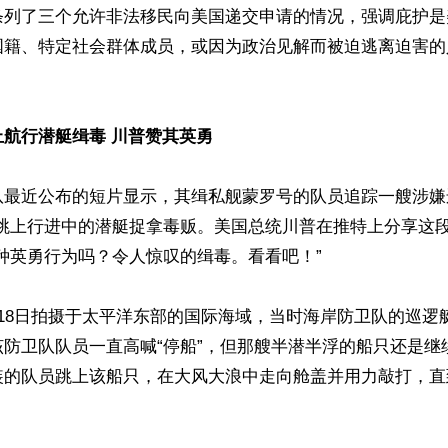
条列了三个允许非法移民向美国递交申请的情况，强调庇护是
国籍、特定社会群体成员，或因为政治见解而被迫逃离迫害的
航行潜艇缉毒 川普赞其英勇
队最近公布的短片显示，其缉私舰蒙罗号的队员追踪一艘涉嫌
险跳上行进中的潜艇捉拿毒贩。美国总统川普在推特上分享这
种英勇行为吗？令人惊叹的缉毒。看看吧！”

18日拍摄于太平洋东部的国际海域，当时海岸防卫队的巡逻
该防卫队队员一直高喊“停船”，但那艘半潜半浮的船只还是继
装的队员跳上该船只，在大风大浪中走向舱盖并用力敲打，直