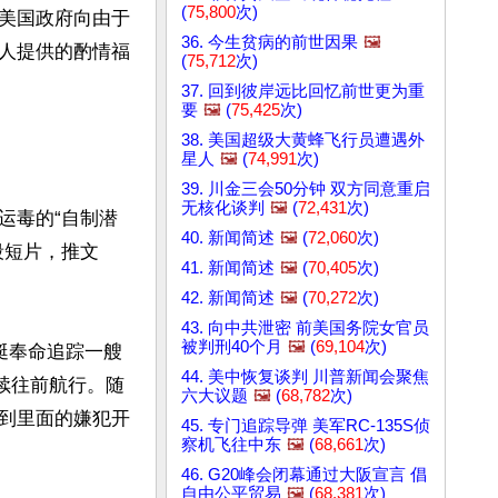
(
75,800
次)
美国政府向由于
36. 今生贫病的前世因果
🖼️
人提供的酌情福
(
75,712
次)
37. 回到彼岸远比回忆前世更为重
要
🖼️
(
75,425
次)
38. 美国超级大黄蜂飞行员遭遇外
星人
🖼️
(
74,991
次)
39. 川金三会50分钟 双方同意重启
无核化谈判
🖼️
(
72,431
次)
运毒的“自制潜
40. 新闻简述
🖼️
(
72,060
次)
段短片，推文
41. 新闻简述
🖼️
(
70,405
次)
42. 新闻简述
🖼️
(
70,272
次)
43. 向中共泄密 前美国务院女官员
被判刑40个月
🖼️
(
69,104
次)
艇奉命追踪一艘
44. 美中恢复谈判 川普新闻会聚焦
续往前航行。随
六大议题
🖼️
(
68,782
次)
到里面的嫌犯开
45. 专门追踪导弹 美军RC-135S侦
察机飞往中东
🖼️
(
68,661
次)
46. G20峰会闭幕通过大阪宣言 倡
自由公平贸易
🖼️
(
68,381
次)