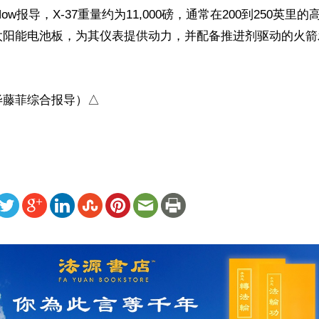
ght Now报导，X-37重量约为11,000磅，通常在200到250英
太阳能电池板，为其仪表提供动力，并配备推进剂驱动的火箭
毕藤菲综合报导）△
ww.renminbao.com/rmb/articles/2019/7/18/69429.html