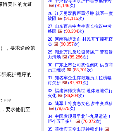
25. 中央督导组京沪扫黑被批作秀
滞留美国的无证
🖼️
(
91,146
次)
26. 江天勇双脚严重浮肿 就医一度
被阻
🖼️
(
91,115
次)
27. 山东百余中考生家长抗议中考
移民
🖼️
(
90,394
次)
28. 河南强拆染血 村民开车撞死官
员
🖼️
(
90,057
次)
R），要求途经第
29. 湖北万民反垃圾焚烧厂 警察暴
力清场
🖼️
(
89,286
次)
30. 广东上市公司恶性倒闭 供货商
员工维权
🖼️
(
88,701
次)
步加强庇护程序的
31. 知名车企生存艰难员工拉横幅
讨欠薪
🖼️
(
87,931
次)
32. 福建律师突离世 遗体速遭强行
火化
🖼️
(
86,804
次)
.R. 
33. 陆军上将贪恋女色 梦中变成猪
🖼️
(
78,675
次)
门坎，要求他们至
34. 中国发现最早北斗九星遗迹！
距今五千多年
🖼️
(
76,972
次)
35. 菲律宾天空出现神秘光柱
🖼️